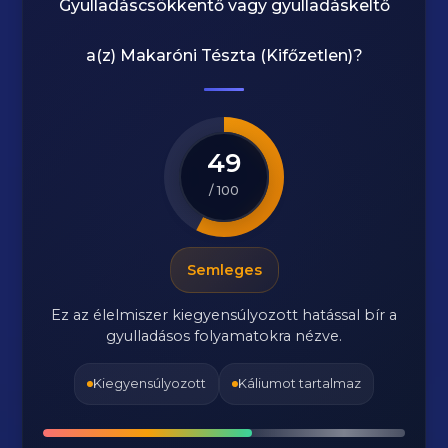
Gyulladáscsökkentő vagy gyulladáskeltő
a(z)
Makaróni Tészta (Kifőzetlen)
?
49
/ 100
Semleges
Ez az élelmiszer kiegyensúlyozott hatással bír a
gyulladásos folyamatokra nézve.
Kiegyensúlyozott
Káliumot tartalmaz