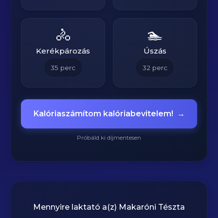
🚴
🏊
Kerékpározás
Úszás
35
perc
32
perc
Kalóriaszámítom kalóriabevitelem!
→
Próbáld ki díjmentesen
Mennyire laktató a(z)
Makaróni Tészta