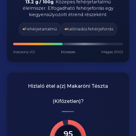
13.2 g / 100g
. Közepes fehérjetartalmú
élelmiszer. Elfogadható fehérjeforrás egy
kiegyensúlyozott étrend részeként.
Fehérjetartalmú
Kalóriadús fehérjeforrás
Alacsony (0)
Közepes
Magas (100)
Hizlaló étel a(z)
Makaróni Tészta
(Kifőzetlen)
?
95