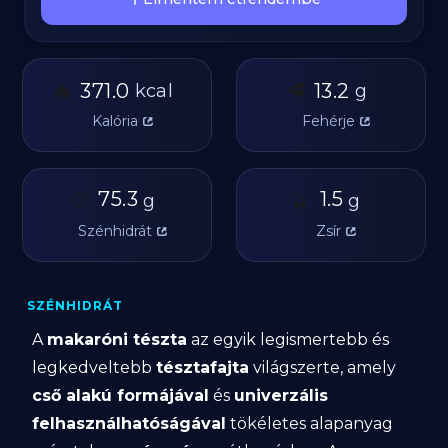
🔥
🥩
371.0
13.2
kcal
g
Kalória
Fehérje
🥔
75.3
🫒
1.5
g
g
Szénhidrát
Zsír
SZÉNHIDRÁT
A
makaróni tészta
az egyik legismertebb és
legkedveltebb
tésztafajta
világszerte, amely
cső alakú formájával
és
univerzális
felhasználhatóságával
tökéletes alapanyag