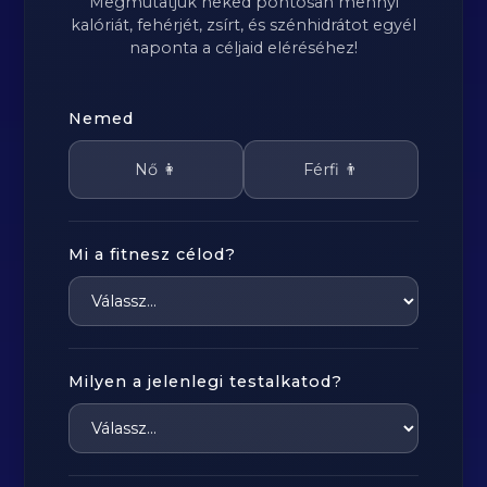
Megmutatjuk neked pontosan mennyi
kalóriát, fehérjét, zsírt, és szénhidrátot egyél
naponta a céljaid eléréséhez!
Nemed
Nő 👩
Férfi 👨
Mi a fitnesz célod?
Milyen a jelenlegi testalkatod?