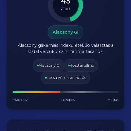
45
/ 100
Alacsony GI
Alacsony glikémiás indexű étel. Jó választás a
stabil vércukorszint fenntartásához.
Alacsony GI
Rosttartalmú
Lassú vércukor hatás
Alacsony
Közepes
Magas