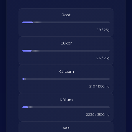
Rost
2.9
/
25
g
Cukor
2.6
/
25
g
Kálcium
21.0
/
1000
mg
Kálium
223.0
/
3500
mg
Vas