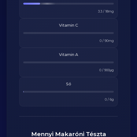
3.3
/
18
mg
Vitamin C
0
/
90
mg
Vitamin A
0
/
900
μg
Só
0
/
6
g
Mennyi
Makaróni Tészta