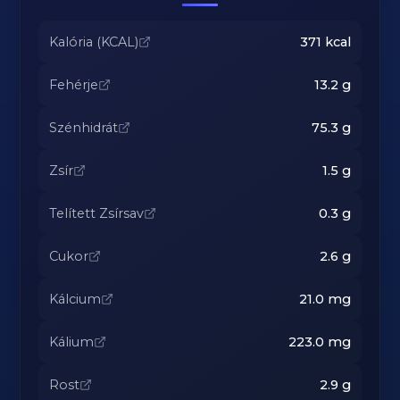
Kalória (KCAL)
371
kcal
Fehérje
13.2
g
Szénhidrát
75.3
g
Zsír
1.5
g
Telített Zsírsav
0.3
g
Cukor
2.6
g
Kálcium
21.0
mg
Kálium
223.0
mg
Rost
2.9
g