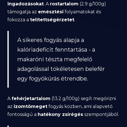
ingadozásokat
. A
rostartalom
(2.9 g/100g)
támogatja az
emésztési
folyamatokat és
fokozza a
telítettségérzetet
.
A sikeres fogyás alapja a
kalóriadeficit fenntartása - a
makaróni tészta megfelelő
adagolással tökéletesen belefér
egy fogyókúrás étrendbe.
A
fehérjetartalom
(13.2 g/100g) segít megőrizni
az
izomtömeget
fogyás közben, ami alapvető
fontosságú a
hatékony zsírégés
szempontjából.