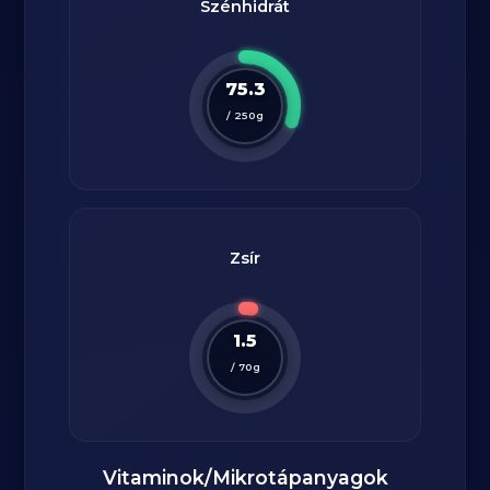
Szénhidrát
75.3
/
250
g
Zsír
1.5
/
70
g
Vitaminok/Mikrotápanyagok