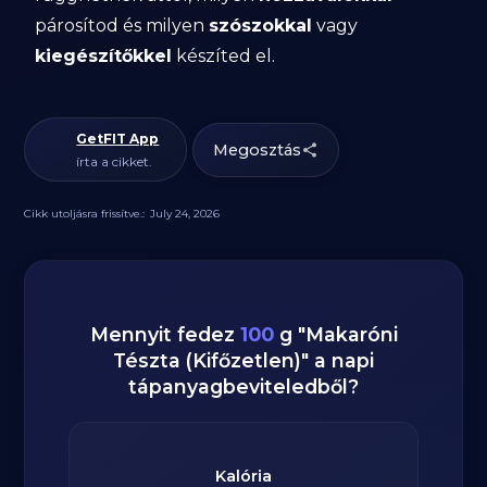
párosítod és milyen
szószokkal
vagy
kiegészítőkkel
készíted el.
GetFIT App
Megosztás
írta a cikket.
Cikk utoljásra frissítve.:
July 24, 2026
Mennyit fedez
100
g
"
Makaróni
Tészta (Kifőzetlen)
" a napi
tápanyagbeviteledből?
Kalória