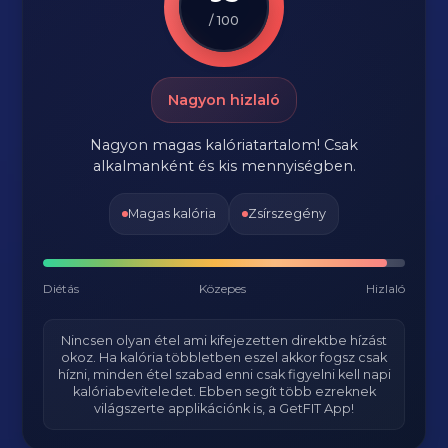
/ 100
Nagyon hizlaló
Nagyon magas kalóriatartalom! Csak
alkalmanként és kis mennyiségben.
Magas kalória
Zsírszegény
Diétás
Közepes
Hizlaló
Nincsen olyan étel ami kifejezetten direktbe hízást
okoz. Ha kalória többletben eszel akkor fogsz csak
hízni, minden étel szabad enni csak figyelni kell napi
kalóriabeviteledet. Ebben segít több ezreknek
világszerte applikációnk is, a GetFIT App!