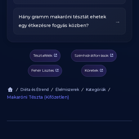
Hány gramm makaróni tésztát ehetek
→
egy étkezésre fogyás közben?
Tésztafélék
Szénhidrátforrások
Fehér Lisztes
Köretek
Diéta és Étrend
Élelmiszerek
Kategóriák
Makaróni Tészta (Kifőzetlen)