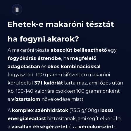
Ehetek-e makaróni tésztát
ha fogyni akarok?
A makaróni tészta
abszolút beilleszthető
egy
fogyókúrás étrendbe
, ha
megfelelő
adagolásban
és
okos kombinációkkal
fogyasztod. 100 gramm kifőzetlen makaróni
körülbelül
371 kalóriát
tartalmaz, ami főzés után
kb. 130-140 kalóriára csökken 100 grammonként
a
víztartalom
növekedése miatt.
A
komplex szénhidrátok
(75.3 g/100g)
lassú
energialeadást
biztosítanak, ami segít elkerülni
a
váratlan éhségérzetet
és a
vércukorszint-