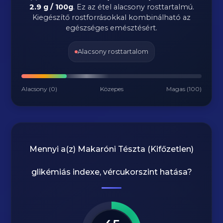
2.9 g / 100g
.
Ez az étel alacsony rosttartalmú.
Kiegészítő rostforrásokkal kombinálható az
egészséges emésztésért.
Alacsony rosttartalom
Alacsony (0)
Közepes
Magas (100)
Mennyi a(z)
Makaróni Tészta (Kifőzetlen)
glikémiás indexe, vércukorszint hatása?