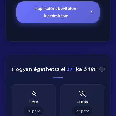
Napi kalóriabevitelem
kiszámítása!
Hogyan égethetsz el
371
kalóriát?
i
🚶
🏃
Séta
Futás
76
perc
27
perc