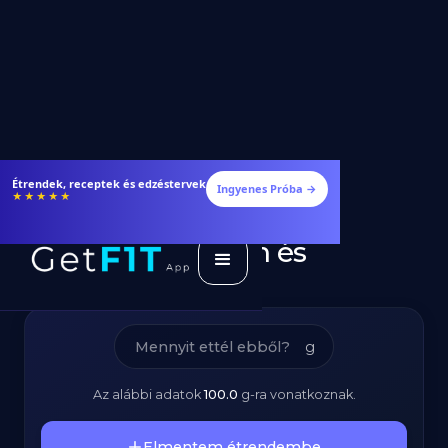
Makaróni Tészta
Fogyj és izmosodj hatékonyabban
Ingyenes Próba →
★★★★★
(Kifőzetlen) -
Kalóriatartalom és
Tápanyagok
g
Az alábbi adatok
100.0
g
-ra vonatkoznak.
Elmentem étrendembe