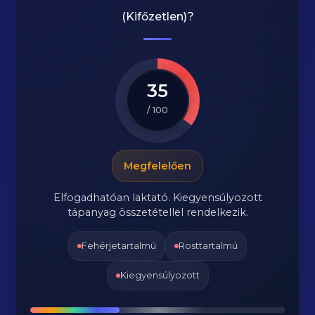
(Kifőzetlen)
?
35
/ 100
Megfelelően
Elfogadhatóan laktató. Kiegyensúlyozott
tápanyag összetétellel rendelkezik.
Fehérjetartalmú
Rosttartalmú
Kiegyensúlyozott