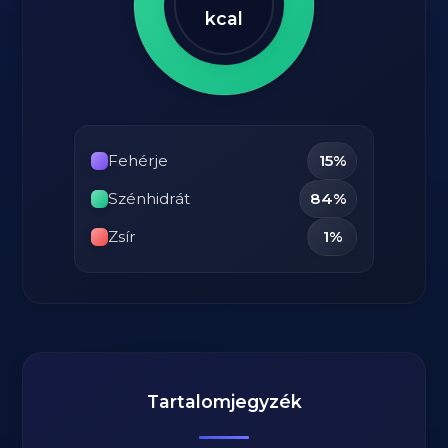
kcal
Fehérje
15%
Szénhidrát
84%
Zsír
1%
Tartalomjegyzék