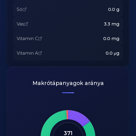
Só
0.0
g
Vas
3.3
mg
Vitamin C
0.0
mg
Vitamin A
0.0
μg
Makrótápanyagok aránya
371