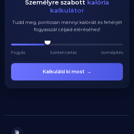
Személyre szabott
kalória
kalkulátor
Tudd meg, pontosan mennyi kalóriát és fehérjét
fogyasszál céljaid eléréséhez!
Fogyás
Szinten tartás
Izomépítés
Kalkuláld ki most
→