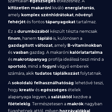
számtalan
egészséges
étkezéshez. A
kifőzetlen makaróni
kiváló
energiaforrás
,
amely
komplex szénhidrátokat
,
növényi
fehérjét
és fontos
tápanyagokat
tartalmaz.
Ez a
durumbúzából
készült tészta nemcsak
finom
, hanem
tápláló
is, különösen a
gazdagított változat
, amely
B-vitaminokban
és
vasban
gazdag. A makaróni
kalóriatartalma
és
makrotápanyag
profilja ideálissá teszi mind a
sportoló
, mind a
fogyni
vágyó emberek
számára, akik
tudatos táplálkozást
folytatnak.
A
sokoldalú felhasználhatóság
lehetővé teszi,
hogy
kreatív
és
egészséges
ételek
alapanyaga legyen, a
salátáktól
kezdve a
főételekig
. Természetesen a
makrók
nagyban
függhetnek attól, milyen
hozzávalókkal