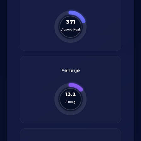
371
/
2000
kcal
Fehérje
13.2
/
100
g