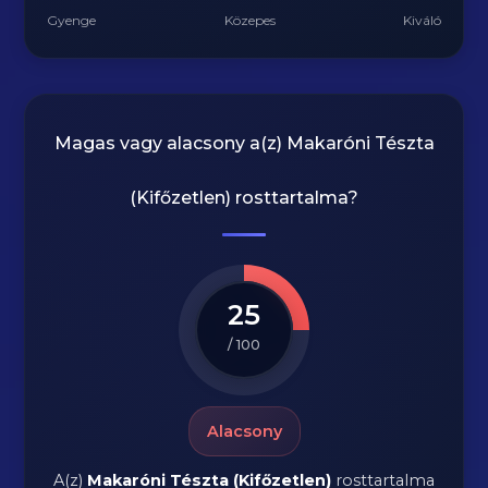
Gyenge
Közepes
Kiváló
Magas vagy alacsony a(z) Makaróni Tészta
(Kifőzetlen) rosttartalma?
25
/ 100
Alacsony
A(z)
Makaróni Tészta (Kifőzetlen)
rosttartalma