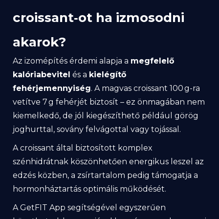
croissant‑ot ha izmosodni
akarok?
Az izomépítés érdemi alapja a
megfelelő
kalóriabevitel
és a
kielégítő
fehérjemennyiség
. A magvas croissant 100 g-ra
vetítve 7 g fehérjét biztosít – ez önmagában nem
kiemelkedő, de jól kiegészíthető például görög
joghurttal, sovány felvágottal vagy tojással.
A croissant által biztosított komplex
szénhidrátnak köszönhetően energikus leszel az
edzés közben, a zsírtartalom pedig támogatja a
hormonháztartás optimális működését.
A GetFIT App segítségével egyszerűen