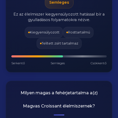
Semleges
Ez az élelmiszer kiegyensúlyozott hatással bír a
gyulladásos folyamatokra nézve.
Kiegyensúlyozott
Rosttartalmú
Telített zsírt tartalmaz
Serkentő
Semleges
Csökkentő
Milyen magas a fehérjetartalma a(z)
Magvas Croissant
élelmiszernek?