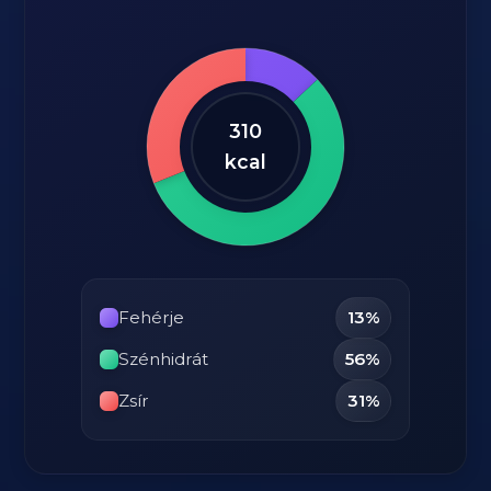
310
kcal
Fehérje
13%
Szénhidrát
56%
Zsír
31%