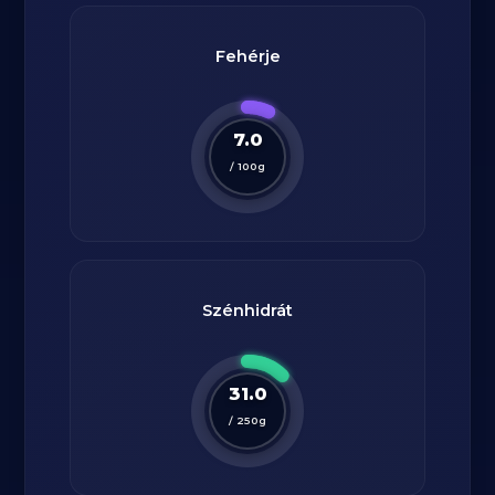
Fehérje
7.0
/
100
g
Szénhidrát
31.0
/
250
g