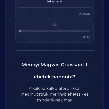
Vitamin A
0
/
900
μg
Só
0.1
/
6
g
Mennyi
Magvas Croissant
-t
ehetek naponta?
A kalória kalkulátorunkkal
megmutatjuk, mennyit ehetsz - ez
mindenkinek más!