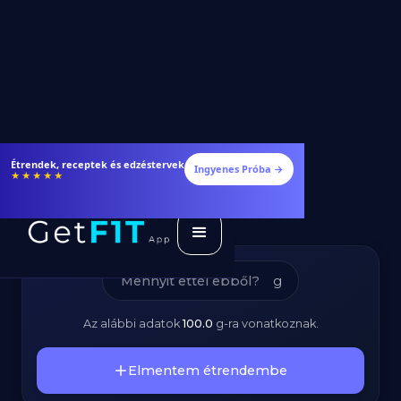
Magvas Croissant –
Fogyj és izmosodj hatékonyabban
Ingyenes Próba →
★★★★★
Kalóriatartalom és
Tápanyagok
g
Az alábbi adatok
100.0
g
-ra vonatkoznak.
Elmentem étrendembe