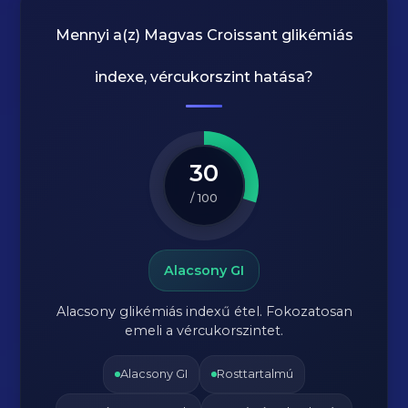
Mennyi a(z)
Magvas Croissant
glikémiás
indexe, vércukorszint hatása?
30
/ 100
Alacsony GI
Alacsony glikémiás indexű étel. Fokozatosan
emeli a vércukorszintet.
Alacsony GI
Rosttartalmú