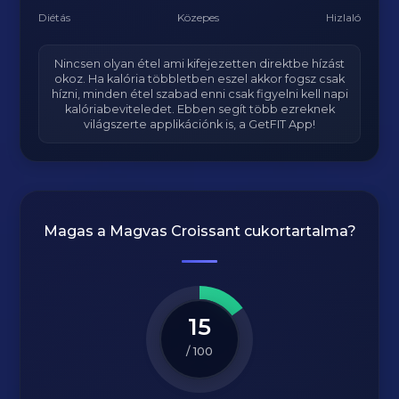
Diétás
Közepes
Hizlaló
Nincsen olyan étel ami kifejezetten direktbe hízást
okoz. Ha kalória többletben eszel akkor fogsz csak
hízni, minden étel szabad enni csak figyelni kell napi
kalóriabeviteledet. Ebben segít több ezreknek
világszerte applikációnk is, a GetFIT App!
Magas a
Magvas Croissant
cukortartalma?
15
/ 100