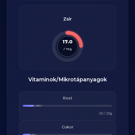
Zsír
17.0
/
70
g
Vitaminok/Mikrotápanyagok
Rost
3.0
/
25
g
Cukor