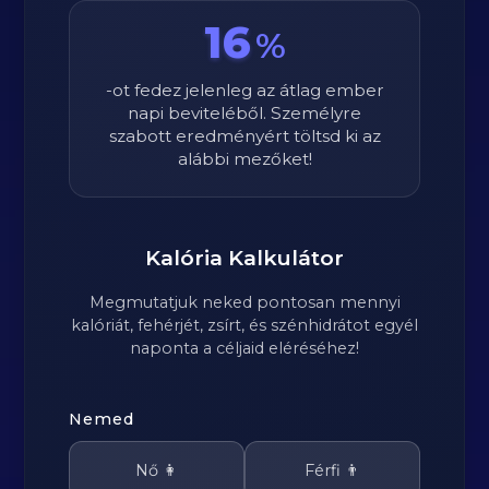
16
%
-ot fedez jelenleg az átlag ember
napi beviteléből. Személyre
szabott eredményért töltsd ki az
alábbi mezőket!
Kalória Kalkulátor
Megmutatjuk neked pontosan mennyi
kalóriát, fehérjét, zsírt, és szénhidrátot egyél
naponta a céljaid eléréséhez!
Nemed
Nő 👩
Férfi 👨