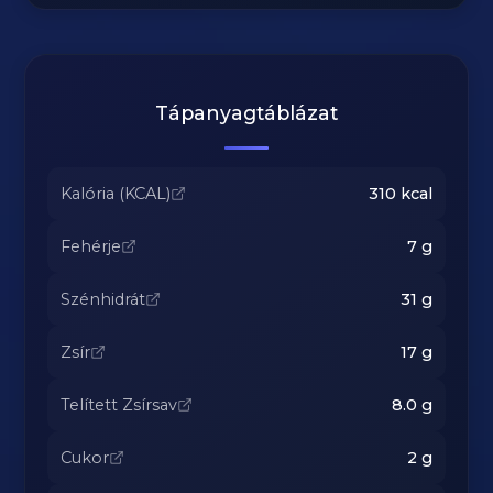
Tápanyagtáblázat
Kalória (KCAL)
310
kcal
Fehérje
7
g
Szénhidrát
31
g
Zsír
17
g
Telített Zsírsav
8.0
g
Cukor
2
g