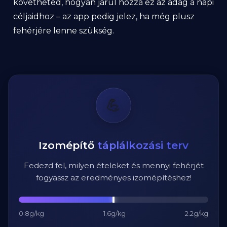
követheted, hogyan járul hozzá ez az adag a napi
céljaidhoz – az app pedig jelez, ha még plusz
fehérjére lenne szükség.
💪
Izomépítő
táplálkozási terv
Fedezd fel, milyen ételeket és mennyi fehérjét
fogyassz az eredményes izomépítéshez!
0.8g/kg
1.6g/kg
2.2g/kg