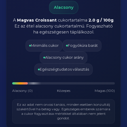
Alacsony
A
Magvas Croissant
cukortartalma
2.0 g / 100g
.
Ez az étel alacsony cukortartalmú. Fogyaszható
ha egészségesen táplálkozol.
Minimális cukor
Fogyókúra barát
Alacsony cukor arány
Egészségtudatos választás
Alacsony (0)
Közepes
Magas (100)
Ez az adat nem orvosi tanács, minden esetben konzultálj
szakértővel ha beteg vagy. Egészséges emberek számára
a cukor fogyasztása mértékkel általában nem jelent
gondot.