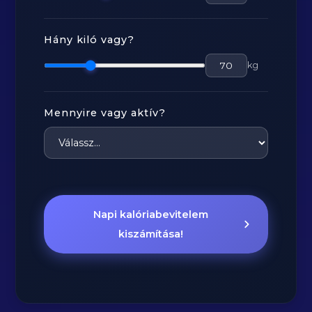
Hány kiló vagy?
kg
Mennyire vagy aktív?
Napi kalóriabevitelem
kiszámítása!