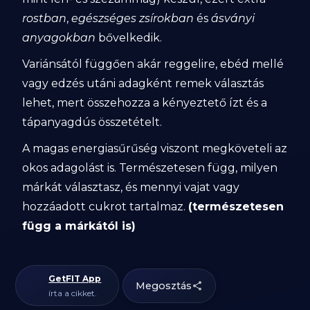
rostban
,
egészséges zsírokban
és
ásványi
anyagokban
bővelkedik.
Variánsától függően akár reggelire, ebéd mellé
vagy edzés utáni adagként remek választás
lehet, mert összehozza a kényeztető ízt és a
tápanyagdús összetételt.
A magas energiasűrűség viszont megköveteli az
okos adagolást is. Természetesen függ, milyen
márkát választasz, és mennyi vajat vagy
hozzáadott cukrot tartalmaz.
(természetesen
függ a márkától is)
GetFIT App
Megosztás
írta a cikket.