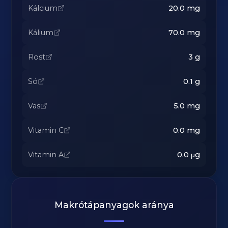
Kálcium
20.0
mg
Kálium
70.0
mg
Rost
3
g
Só
0.1
g
Vas
5.0
mg
Vitamin C
0.0
mg
Vitamin A
0.0
μg
Makrótápanyagok aránya