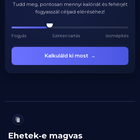
Tudd meg, pontosan mennyi kalóriát és fehérjét
fogyasszál céljaid eléréséhez!
Fogyás
Szinten tartás
Izomépítés
Kalkuláld ki most
→
Ehetek‑e magvas