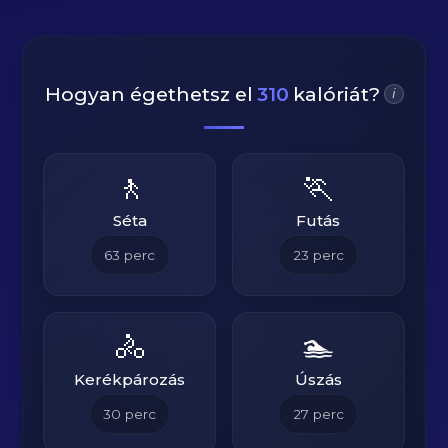
Hogyan égethetsz el
310
kalóriát?
i
🚶
🏃
Séta
Futás
63
perc
23
perc
🚴
🏊
Kerékpározás
Úszás
30
perc
27
perc