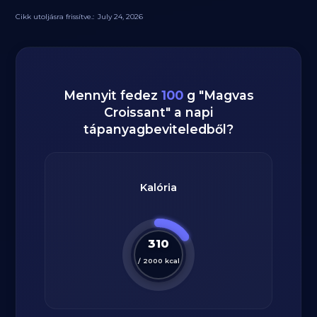
Cikk utoljásra frissítve.:
July 24, 2026
Mennyit fedez
100
g
"
Magvas
Croissant
" a napi
tápanyagbeviteledből?
Kalória
310
/
2000
kcal