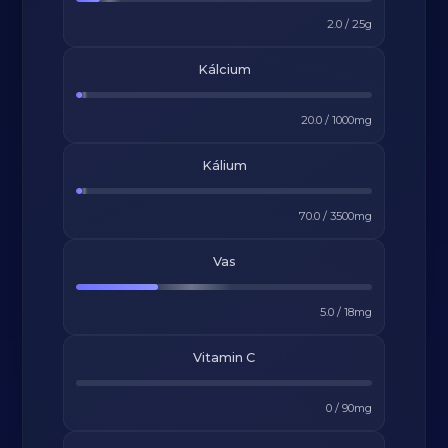
2.0
/
25
g
Kálcium
20.0
/
1000
mg
Kálium
70.0
/
3500
mg
Vas
5.0
/
18
mg
Vitamin C
0
/
90
mg