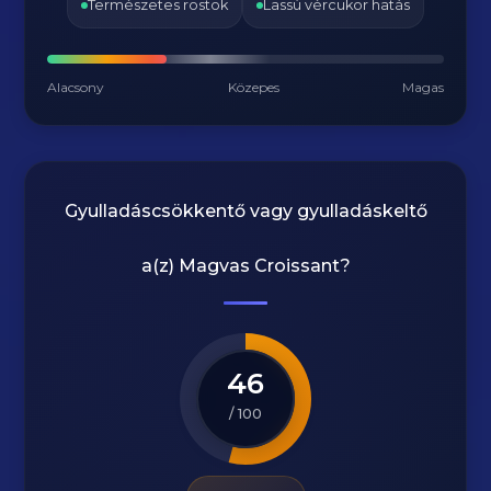
Természetes rostok
Lassú vércukor hatás
Alacsony
Közepes
Magas
Gyulladáscsökkentő vagy gyulladáskeltő
a(z)
Magvas Croissant
?
46
/ 100