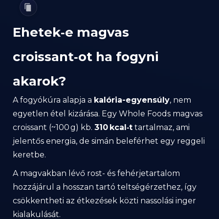
Ehetek‑e magvas
croissant‑ot ha fogyni
akarok?
A fogyókúra alapja a
kalória-egyensúly
, nem
egyetlen étel kizárása. Egy Whole Foods magvas
croissant (~100 g) kb.
310 kcal‑t
tartalmaz, ami
jelentős energia, de simán beleférhet egy reggeli
keretbe.
A magvakban lévő rost- és fehérjetartalom
hozzájárul a hosszan tartó teltségérzethez, így
csökkentheti az étkezések közti nassolási inger
kialakulását.