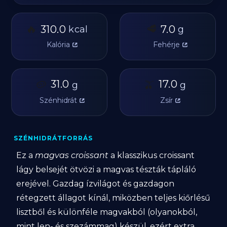
🔥
🥩
310.0
7.0
kcal
g
Kalória
Fehérje
🥔
31.0
🫒
17.0
g
g
Szénhidrát
Zsír
SZÉNHIDRÁTFORRÁS
Ez a
magvas croissant
a klasszikus croissant
lágy belsejét ötvözi a magvas tészták tápláló
erejével. Gazdag ízvilágot és gazdagon
rétegzett állagot kínál, miközben teljes kiőrlésű
lisztből és különféle magvakból (olyanokból,
mint len- és szezámmag) készül, ezért extra