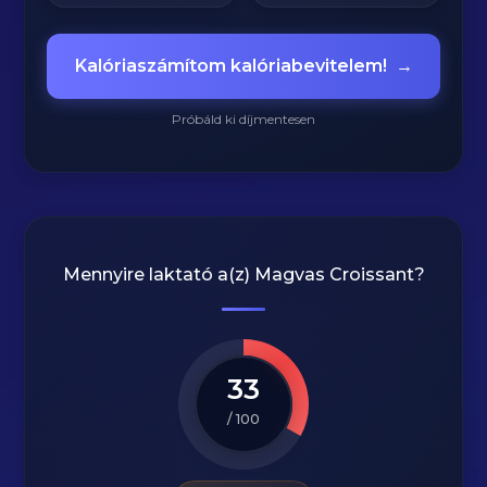
Kalóriaszámítom kalóriabevitelem!
→
Próbáld ki díjmentesen
Mennyire laktató a(z)
Magvas Croissant
?
33
/ 100