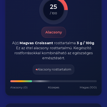
25
/ 100
Alacsony
A(z)
Magvas Croissant
rosttartalma
3 g / 100g
.
Ez az étel alacsony rosttartalmú. Kiegészítő
rostforrásokkal kombinálható az egészséges
emésztésért.
Alacsony rosttartalom
Alacsony (0)
Közepes
Magas (100)