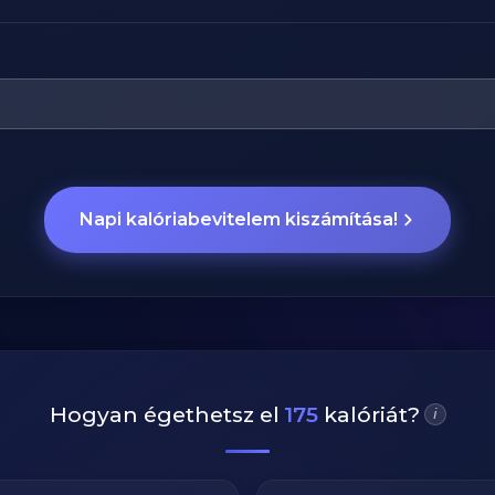
Napi kalóriabevitelem kiszámítása!
Hogyan égethetsz el
175
kalóriát?
i