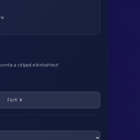
re
onta a céljaid eléréséhez!
Férfi 👨