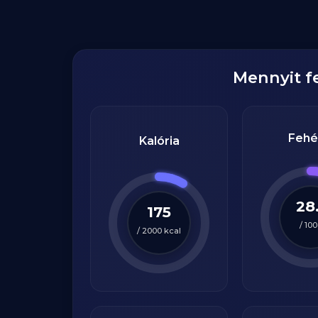
Mennyit 
Fehé
Kalória
28
175
/
100
/
2000
kcal