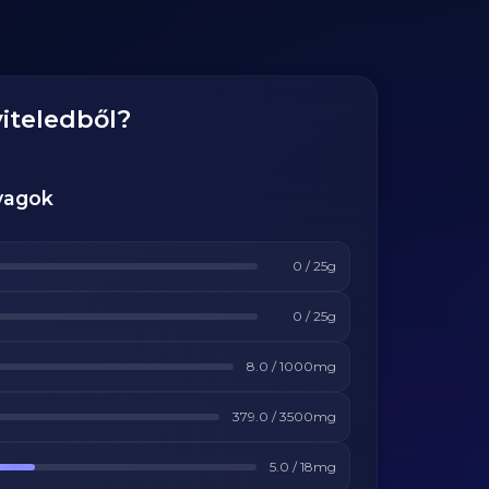
iteledből?
yagok
0
/
25
g
0
/
25
g
8.0
/
1000
mg
379.0
/
3500
mg
5.0
/
18
mg