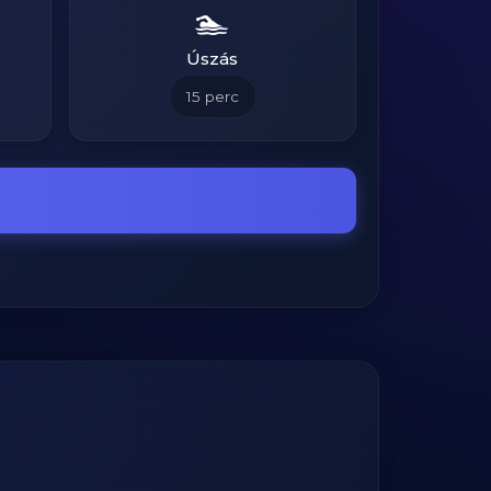
🏊
Úszás
15
perc