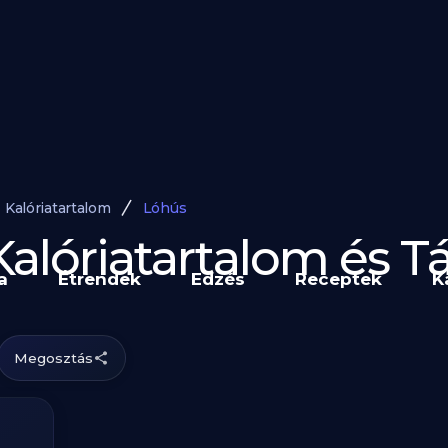
Kalóriatartalom
Lóhús
Kalóriatartalom és 
a
Étrendek
Edzés
Receptek
K
Megosztás