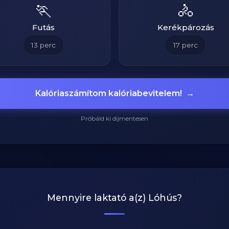
🏃
🚴
Futás
Kerékpározás
13
perc
17
perc
Kalóriaszámítom kalóriabevitelem!
→
Próbáld ki díjmentesen
Mennyire laktató a(z)
Lóhús
?