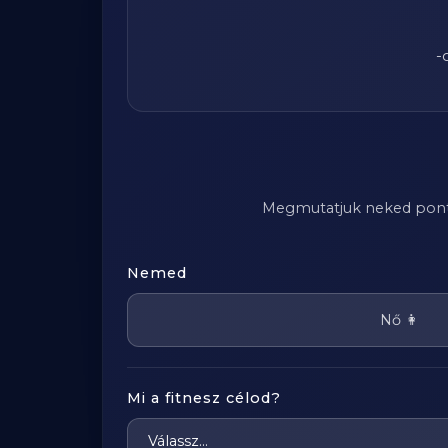
-
Megmutatjuk neked pontosa
Nemed
Nő 👩
Mi a fitnesz célod?