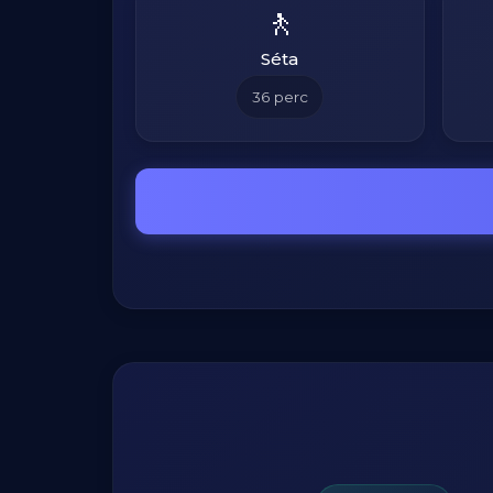
🚶
Séta
36
perc