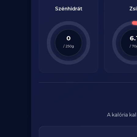
Szénhidrát
Zsí
0
6.
/
250
g
/
70
A kalória k