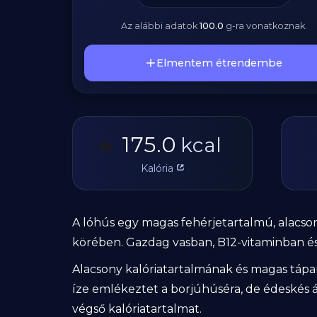
Az alábbi adatok
100.0
g
-ra vonatkoznak.
Elmentem étrendembe
175.0
🔥
kcal
Kalória
A lóhús egy magas fehérjetartalmú, alacson
körében. Gazdag vasban, B12-vitaminban és
Alacsony kalóriatartalmának és magas táp
íze emlékeztet a borjúhúséra, de édeskés á
végső kalóriatartalmat.