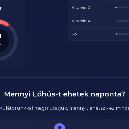
Vitamin C
r
Vitamin A
Só
1
g
Mennyi
Lóhús
-t ehetek naponta?
alkulátorunkkal megmutatjuk, mennyit ehetsz - ez mind