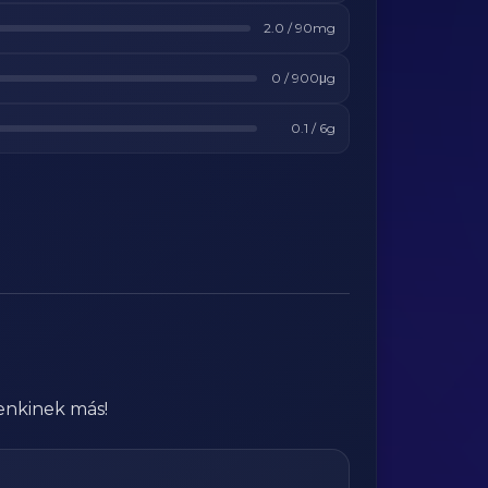
2.0
/
90
mg
0
/
900
μg
0.1
/
6
g
enkinek más!