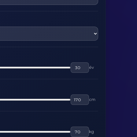
év
cm
kg