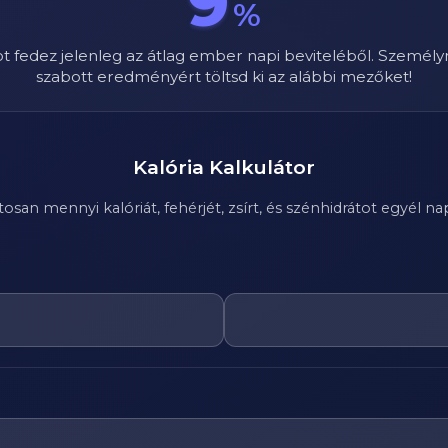
9
%
ot fedez jelenleg az átlag ember napi beviteléből. Személy
szabott eredményért töltsd ki az alábbi mezőket!
Kalória Kalkulátor
n mennyi kalóriát, fehérjét, zsírt, és szénhidrátot egyél nap