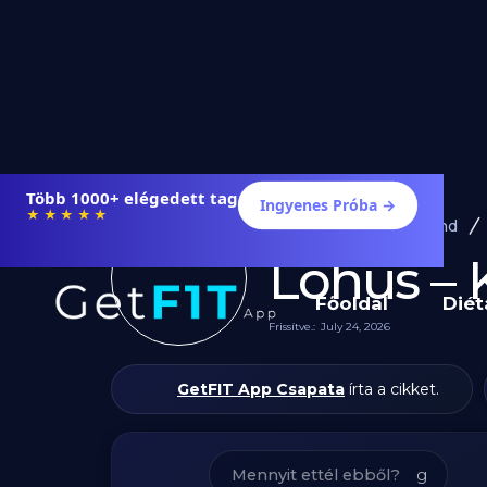
Étrendek, receptek és edzéstervek
Ingyenes Próba →
★★★★★
Diéta és Étrend
Lóhús – 
Főoldal
Diét
Frissítve.:
July 24, 2026
GetFIT App Csapata
írta a cikket.
g