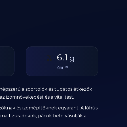
6.1
🫒
g
Zsír
 népszerű a sportolók és tudatos étkezők
 izomnövekedést és a vitalitást.
zóknak és izomépítőknek egyaránt. A lóhús
nált zsiradékok, pácok befolyásolják a