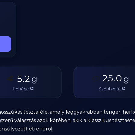
25.0
5.2
🥩
g
🥔
g
Fehérje
Szénhidrát
, hosszúkás tésztaféle, amely leggyakrabban tengeri her
pszerű választás azok körében, akik a klasszikus tészta
ensúlyozott étrendről.