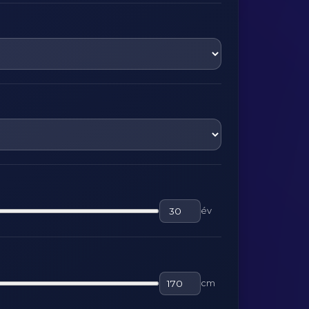
év
cm