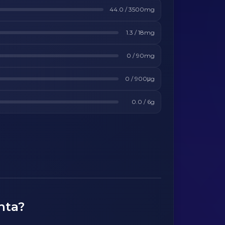
44.0
/
3500
mg
1.3
/
18
mg
0
/
90
mg
0
/
900
μg
0.0
/
6
g
nta?