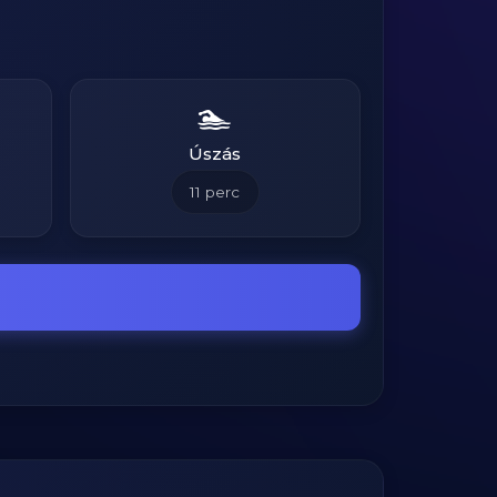
🏊
Úszás
11
perc