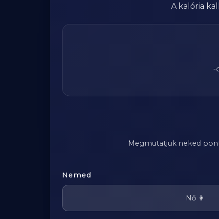
A kalória k
-
Megmutatjuk neked pontosa
Nemed
Nő 👩