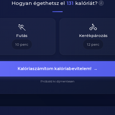
Hogyan égethetsz el
131
kalóriát?
i
🏃
🚴
Futás
Kerékpározás
10
perc
12
perc
Kalóriaszámítom kalóriabevitelem!
→
Próbáld ki díjmentesen