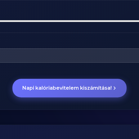
Napi kalóriabevitelem kiszámítása!