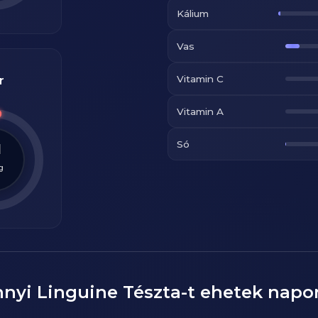
Kálium
Vas
Vitamin C
r
Vitamin A
Só
1
g
nnyi
Linguine Tészta
-t ehetek napo