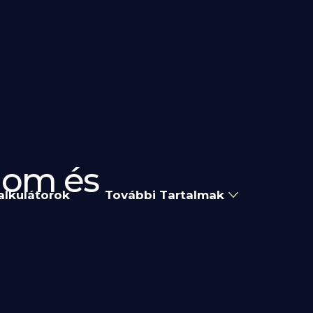
alom és
alkulátorok
További Tartalmak