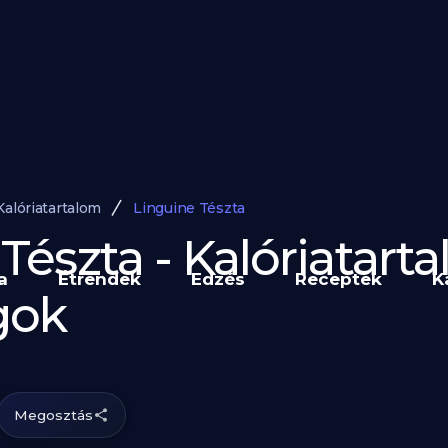
Kalóriatartalom
Linguine Tészta
Tészta - Kalóriatart
a
Étrendek
Edzés
Receptek
K
gok
Megosztás