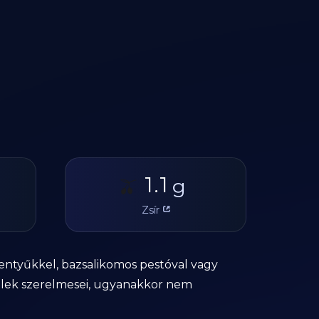
1.1
🫒
g
Zsír
kentyűkkel, bazsalikomos pestóval vagy
ételek szerelmesei, ugyanakkor nem