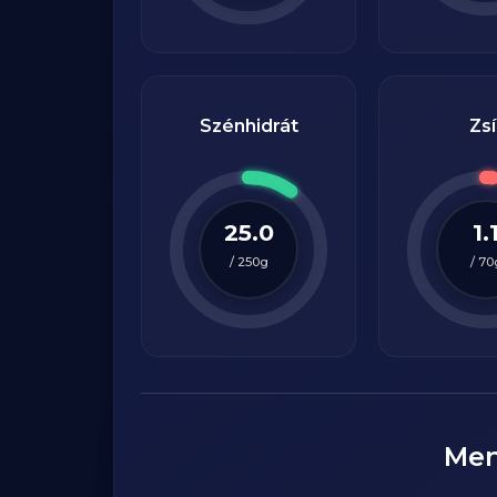
Szénhidrát
Zsí
25.0
1.
/
250
g
/
70
Me