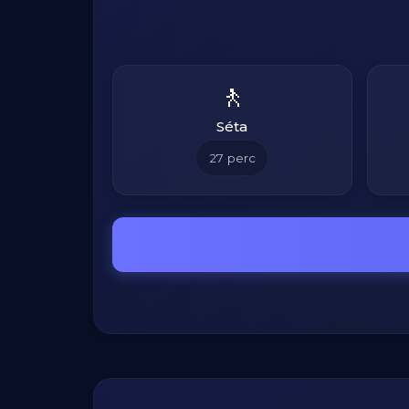
🚶
Séta
27
perc