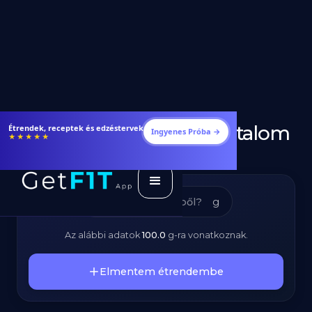
Libamáj - Kalóriatartalom
Fogyj és izmosodj hatékonyabban
Ingyenes Próba →
★★★★★
és Tápanyagok
g
Az alábbi adatok
100.0
g
-ra vonatkoznak.
Elmentem étrendembe