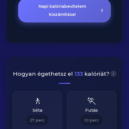
Napi kalóriabevitelem
kiszámítása!
Hogyan égethetsz el
133
kalóriát?
i
🚶
🏃
Séta
Futás
27
perc
10
perc