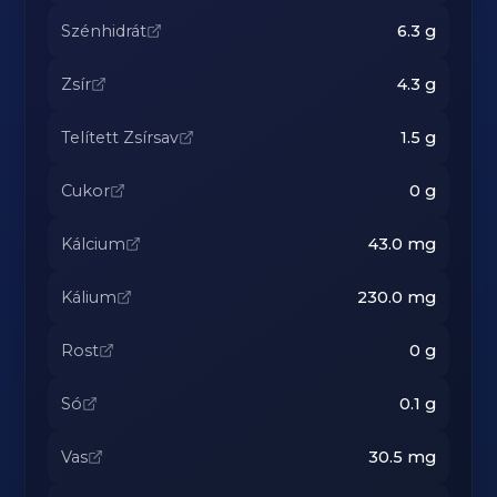
Szénhidrát
6.3
g
Zsír
4.3
g
Telített Zsírsav
1.5
g
Cukor
0
g
Kálcium
43.0
mg
Kálium
230.0
mg
Rost
0
g
Só
0.1
g
Vas
30.5
mg