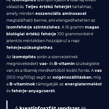
választás.
Teljes értékű fehérjét
tartalmaz,
amely minden
esszenciális aminosavat
megtalálható benne, ami elengedhetetlen az
izomfehérje szintézishez
. A 16 gramm
magas
biológiai értékű fehérje
100 grammonként
jelentős mértékben hozzájárul a napi
fehérjeszükséglethez
.
Az
izomépítés
során a szervezetnek
megnövekedett
vas-
és
B-vitamin
szükséglete
van, és a libamáj mindkettőből kiváló forrás. A
vas
(30.5 mg/100g) segít az
oxigénszállításban
, míg
a
B-vitaminok
támogatják az
energiatermelést
és
fehérje-anyagcserét
.
A
kreatinfoszfát rendszer
és