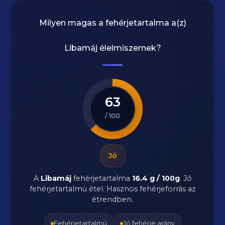
Milyen magas a fehérjetartalma a(z)
Libamáj
élelmiszernek?
63
/ 100
Jó
A
Libamáj
fehérjetartalma
16.4 g / 100g
. Jó
fehérjetartalmú étel. Hasznos fehérjeforrás az
étrendben.
Fehérjetartalmú
Jó fehérje arány