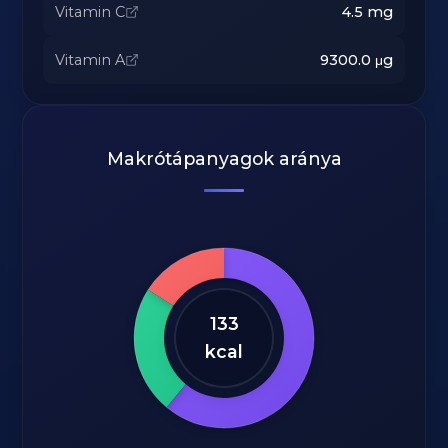
Vitamin C
4.5
mg
Vitamin A
9300.0
μg
Makrótápanyagok aránya
133
kcal