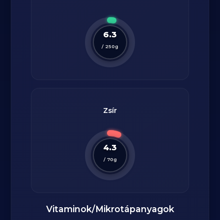
6.3
/
250
g
Zsír
4.3
/
70
g
Vitaminok/Mikrotápanyagok