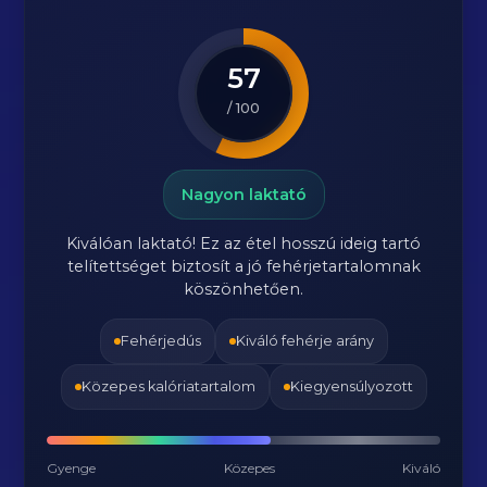
57
/ 100
Nagyon laktató
Kiválóan laktató! Ez az étel hosszú ideig tartó
telítettséget biztosít a jó fehérjetartalomnak
köszönhetően.
Fehérjedús
Kiváló fehérje arány
Közepes kalóriatartalom
Kiegyensúlyozott
Gyenge
Közepes
Kiváló