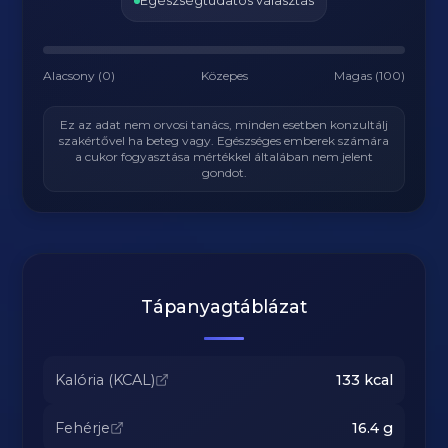
Egészségtudatos választás
Alacsony (0)
Közepes
Magas (100)
Ez az adat nem orvosi tanács, minden esetben konzultálj
szakértővel ha beteg vagy. Egészséges emberek számára
a cukor fogyasztása mértékkel általában nem jelent
gondot.
Tápanyagtáblázat
Kalória (KCAL)
133
kcal
Fehérje
16.4
g