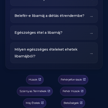
→
Belefér-e libamáj a diétás étrendembe?
→
Egészséges étel a libamáj?
Milyen egészséges ételeket ehetek
→
libamájból?
Húsok
Fehérjeforrások
Szárnyas Termékek
Fehér Húsok
Máj Ételek
Belsőségek