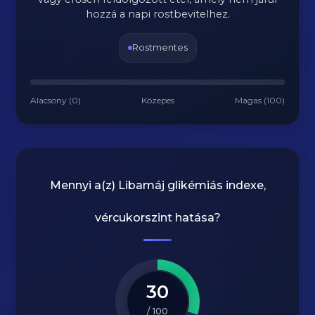
hozzá a napi rostbevitelhez.
Rostmentes
Alacsony (0)
Közepes
Magas (100)
Mennyi a(z)
Libamáj
glikémiás indexe,
vércukorszint hatása?
30
/ 100