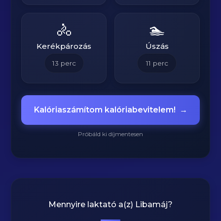
🚴
🏊
Kerékpározás
Úszás
13
perc
11
perc
Kalóriaszámítom kalóriabevitelem!
→
Próbáld ki díjmentesen
Mennyire laktató a(z)
Libamáj
?