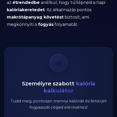
az
étrendedbe
anélkül, hogy túllépnéd a napi
kalóriakeretedet
. Az alkalmazás pontos
makrótápanyag követést
biztosít, ami
megkönnyíti a
fogyás
folyamatát.
📊
Személyre szabott
kalória
kalkulátor
Tudd meg, pontosan mennyi kalóriát és fehérjét
fogyasszál céljaid eléréséhez!