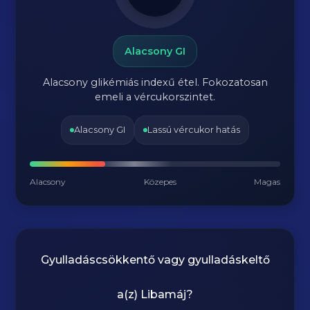
Alacsony GI
Alacsony glikémiás indexű étel. Fokozatosan
emeli a vércukorszintet.
Alacsony GI
Lassú vércukor hatás
Alacsony
Közepes
Magas
Gyulladáscsökkentő vagy gyulladáskeltő
a(z)
Libamáj
?