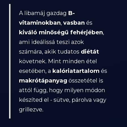
A libamáj gazdag
B-
vitaminokban
,
vasban
és
kiváló minőségű fehérjében
,
ami ideálissá teszi azok
számára, akik tudatos
diétát
követnek. Mint minden étel
esetében, a
kalóriatartalom
és
makrótápanyag
összetétel is
attól függ, hogy milyen módon
készíted el - sütve, párolva vagy
grillezve.