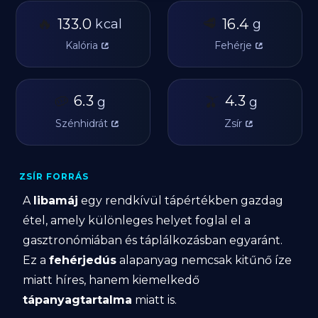
🔥
🥩
133.0
16.4
kcal
g
Kalória
Fehérje
🥔
6.3
🫒
4.3
g
g
Szénhidrát
Zsír
ZSÍR FORRÁS
A
libamáj
egy rendkívül tápértékben gazdag
étel, amely különleges helyet foglal el a
gasztronómiában és táplálkozásban egyaránt.
Ez a
fehérjedús
alapanyag nemcsak kitűnő íze
miatt híres, hanem kiemelkedő
tápanyagtartalma
miatt is.