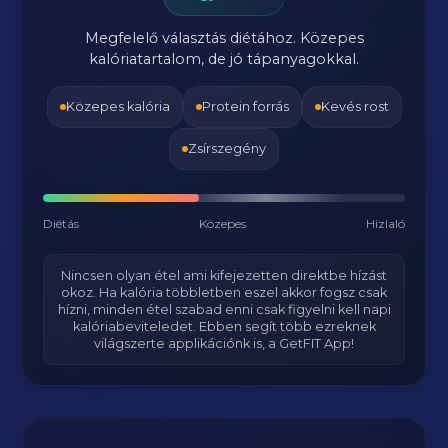
Megfelelő választás diétához. Közepes
kalóriatartalom, de jó tápanyagokkal.
Közepes kalória
Protein forrás
Kevés rost
Zsírszegény
Diétás
Közepes
Hizlaló
Nincsen olyan étel ami kifejezetten direktbe hízást
okoz. Ha kalória többletben eszel akkor fogsz csak
hízni, minden étel szabad enni csak figyelni kell napi
kalóriabeviteledet. Ebben segít több ezreknek
világszerte applikációnk is, a GetFIT App!