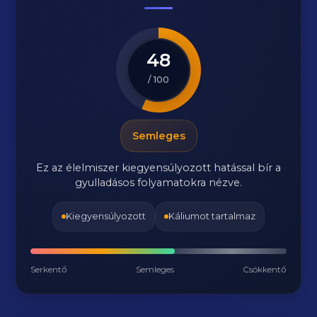
48
/ 100
Semleges
Ez az élelmiszer kiegyensúlyozott hatással bír a
gyulladásos folyamatokra nézve.
Kiegyensúlyozott
Káliumot tartalmaz
Serkentő
Semleges
Csökkentő