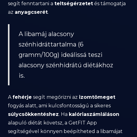
segít fenntartani a
teltségérzetet
és támogatja
az
anyagcserét
.
A libamáj alacsony
szénhidráttartalma (6
gramm/100g) ideálissá teszi
alacsony szénhidrátú diétákhoz
is.
A
fehérje
segít megőrizni az
izomtömeget
fogyás alatt, ami kulcsfontosságú a sikeres
súlycsökkentéshez
. Ha
kalóriaszámláláson
alapuló diétát követsz, a GetFIT App
segítségével könnyen beépítheted a libamájat