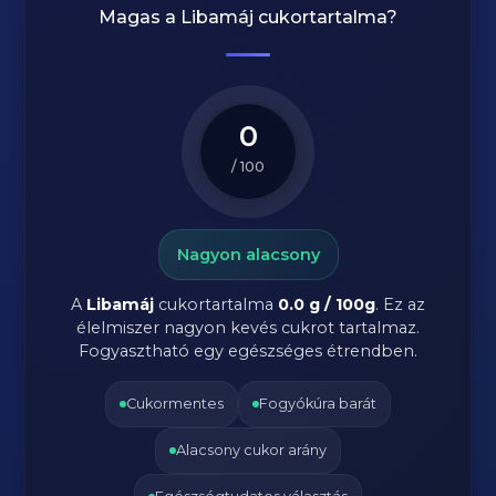
Magas a
Libamáj
cukortartalma?
0
/ 100
Nagyon alacsony
A
Libamáj
cukortartalma
0.0 g / 100g
. Ez az
élelmiszer nagyon kevés cukrot tartalmaz.
Fogyasztható egy egészséges étrendben.
Cukormentes
Fogyókúra barát
Alacsony cukor arány