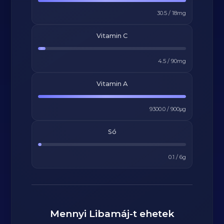
30.5
/
18
mg
Vitamin C
4.5
/
90
mg
Vitamin A
9300.0
/
900
μg
Só
0.1
/
6
g
Mennyi
Libamáj
-t ehetek