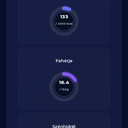
133
/
2000
kcal
Fehérje
16.4
/
100
g
Szénhidrát