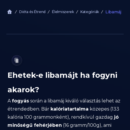
Libamáj
Diéta és Étrend
Élelmiszerek
Kategóriák
Ehetek-e libamájt ha fogyni
akarok?
A
fogyás
során a libamáj kiváló választás lehet az
étrendedben. Bár
kalóriatartalma
közepes (133
kalória 100 grammonként), rendkívül gazdag
jó
minőségű fehérjében
(16 gramm/100g), ami