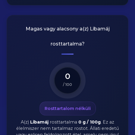
Magas vagy alacsony a(z) Libamáj
rosttartalma?
0
/ 100
Rosttartalom nélküli
A(z)
Libamáj
rosttartalma
0 g / 100g
.
Ez az
élelmiszer nem tartalmaz rostot. Állati eredetű
vagy erősen feldolgozott étel, amely nem járul