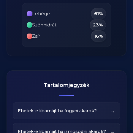
Fehérje
61%
Szénhidrát
23%
Zsír
16%
Tartalomjegyzék
→
Ehetek-e libamájt ha fogyni akarok?
→
Ehetek-e libamájt ha izmosodni akarok?