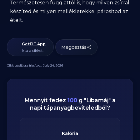
Természetesen függ attól is, hogy milyen zsírral
készíted és milyen mellékletekkel párosítod az
ételt.
GetFIT App
Megosztás
írta a cikket.
Cikk utoljásra frissítve.:
July 24, 2026
Mennyit fedez
100
g
"
Libamáj
" a
napi tápanyagbeviteledből?
Kalória