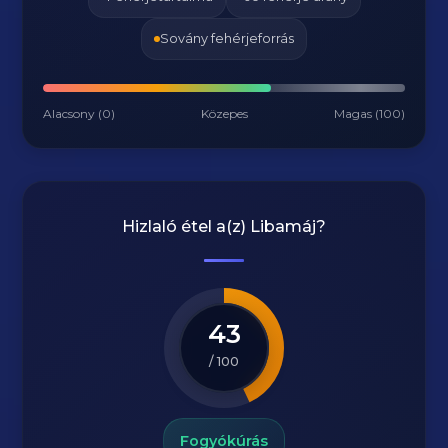
Sovány fehérjeforrás
Alacsony (0)
Közepes
Magas (100)
Hizlaló étel a(z)
Libamáj
?
43
/ 100
Fogyókúrás