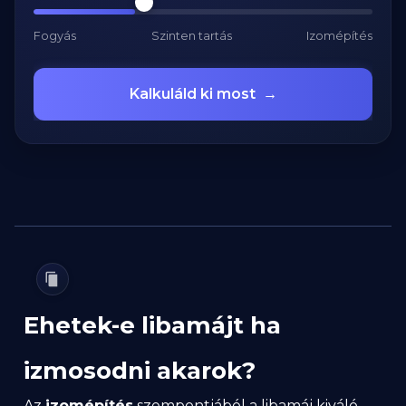
Fogyás
Szinten tartás
Izomépítés
Kalkuláld ki most
→
Ehetek-e libamájt ha
izmosodni akarok?
Az
izomépítés
szempontjából a libamáj kiváló