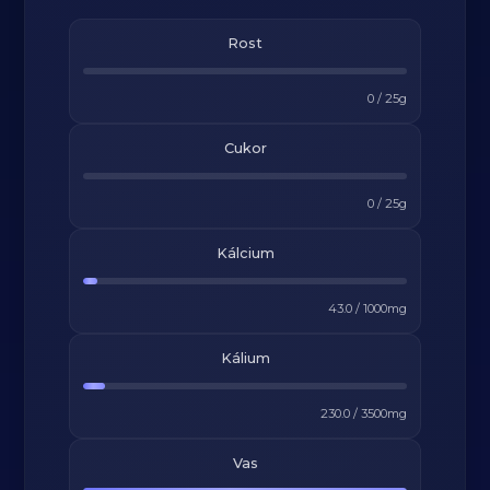
Rost
0
/
25
g
Cukor
0
/
25
g
Kálcium
43.0
/
1000
mg
Kálium
230.0
/
3500
mg
Vas