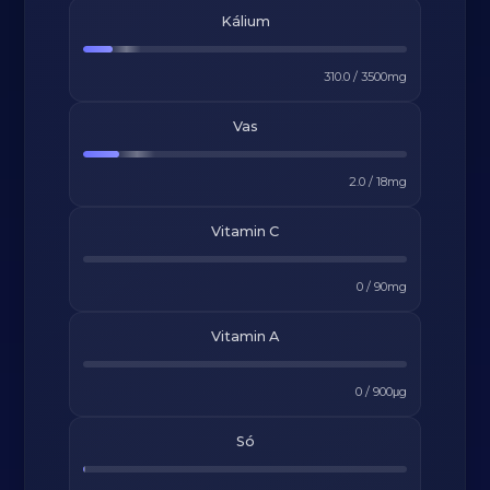
Kálium
310.0
/
3500
mg
Vas
2.0
/
18
mg
Vitamin C
0
/
90
mg
Vitamin A
0
/
900
μg
Só