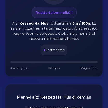
Rosttartalom nélküli
A(z)
Keszeg Hal Hús
rosttartalma
0 g / 100g
.
Ez
az élelmiszer nem tartalmaz rostot. Állati eredetű
vagy erősen feldolgozott étel, amely nem járul
hozzá a napi rostbevitelhez.
Rostmentes
Alacsony (0)
Közepes
Magas (100)
Mennyi a(z)
Keszeg Hal Hús
glikémiás