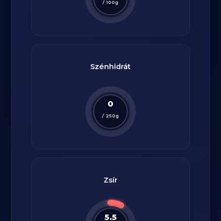
/
100
g
Szénhidrát
0
/
250
g
Zsír
5.5