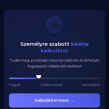
📊
Személyre szabott
kalória
kalkulátor
Tudd meg, pontosan mennyi kalóriát és fehérjét
fogyasszál céljaid eléréséhez!
Fogyás
Szinten tartás
Izomépítés
Kalkuláld ki most
→