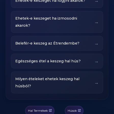
→
Ehetek-e keszeget ha fogyni akarok?
Ehetek-e keszeget ha izmosodni
→
akarok?
→
Belefér-e keszeg az Étrendembe?
→
Egészséges étel a keszeg hal hús?
Milyen ételeket ehetek keszeg hal
→
húsból?
Hal Termékek
Húsok