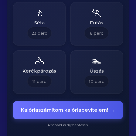
🚶
🏃
Séta
Futás
23
perc
8
perc
🚴
🏊
Kerékpározás
Úszás
11
perc
10
perc
Kalóriaszámítom kalóriabevitelem!
→
Próbáld ki díjmentesen