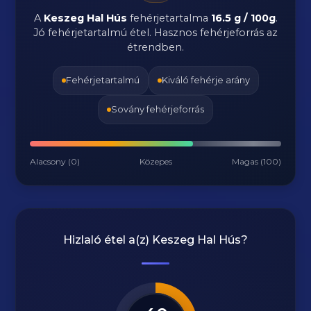
A
Keszeg Hal Hús
fehérjetartalma
16.5 g / 100g
.
Jó fehérjetartalmú étel. Hasznos fehérjeforrás az
étrendben.
Fehérjetartalmú
Kiváló fehérje arány
Sovány fehérjeforrás
Alacsony (0)
Közepes
Magas (100)
Hizlaló étel a(z)
Keszeg Hal Hús
?