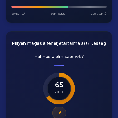
Serkentő
Semleges
Csökkentő
Milyen magas a fehérjetartalma a(z)
Keszeg
Hal Hús
élelmiszernek?
65
/ 100
Jó