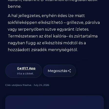
benne.
A hal jellegzetes, enyhén édes íze miatt
sokféleképpen elkészíthető – grillezve, párolva
vagy serpenyőben sütve egyaránt ízletes.
Természetesen az étel kalória– és zsírtartalma
nagyban függ az elkészítési módtól és a
hozzáadott zsiradék mennyiségétől.
GetFIT App
Megosztás
írta a cikket.
Cikk utoljásra frissítve.:
July 24, 2026