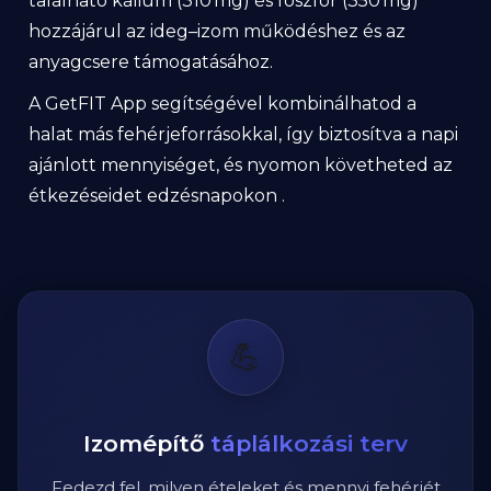
található kálium (310 mg) és foszfor (350 mg)
hozzájárul az ideg–izom működéshez és az
anyagcsere támogatásához.
A GetFIT App segítségével kombinálhatod a
halat más fehérjeforrásokkal, így biztosítva a napi
ajánlott mennyiséget, és nyomon követheted az
étkezéseidet edzésnapokon .
💪
Izomépítő
táplálkozási terv
Fedezd fel, milyen ételeket és mennyi fehérjét