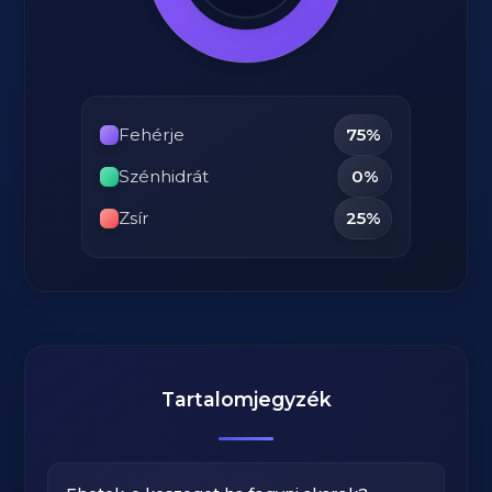
Fehérje
75%
Szénhidrát
0%
Zsír
25%
Tartalomjegyzék