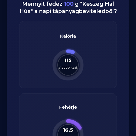
Mennyit fedez
100
g
"
Keszeg Hal
Hús
" a napi tápanyagbeviteledből?
Kalória
115
/
2000
kcal
Fehérje
16.5