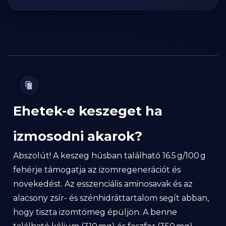
Ehetek-e keszeget ha
izmosodni akarok?
Abszolút! A keszeg húsban található 16.5 g/100 g
fehérje támogatja az izomregenerációt és
növekedést. Az esszenciális aminosavak és az
alacsony zsír- és szénhidráttartalom segít abban,
hogy tiszta izomtömeg épüljön. A benne