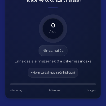
indexe, vércukorszint hatása?
0
/ 100
Nincs hatás
Ennek az élelmiszernek 0 a glikémiás indexe
Nem tartalmaz szénhidrátot
Alacsony
Közepes
Magas