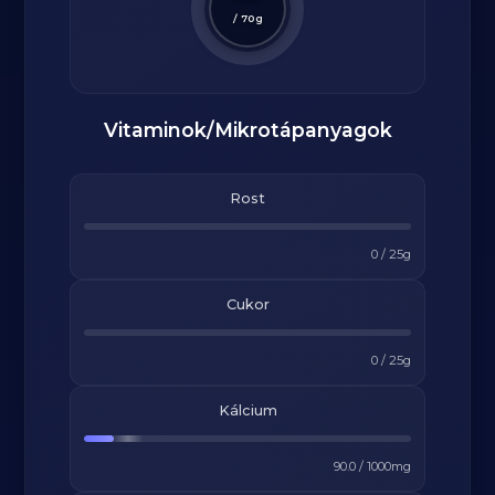
/
70
g
Vitaminok/Mikrotápanyagok
Rost
0
/
25
g
Cukor
0
/
25
g
Kálcium
90.0
/
1000
mg