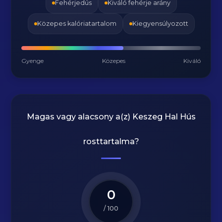
Fehérjedús
Kiváló fehérje arány
Közepes kalóriatartalom
Kiegyensúlyozott
Gyenge
Közepes
Kiváló
Magas vagy alacsony a(z) Keszeg Hal Hús
rosttartalma?
0
/ 100