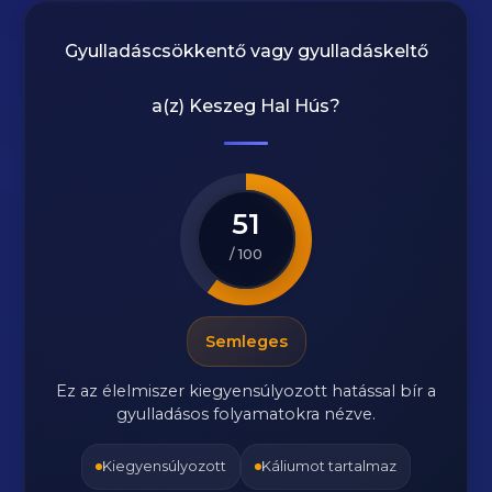
Gyulladáscsökkentő vagy gyulladáskeltő
a(z)
Keszeg Hal Hús
?
51
/ 100
Semleges
Ez az élelmiszer kiegyensúlyozott hatással bír a
gyulladásos folyamatokra nézve.
Kiegyensúlyozott
Káliumot tartalmaz