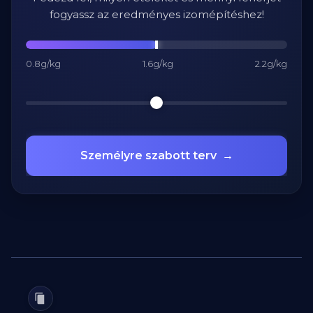
fogyassz az eredményes izomépítéshez!
0.8g/kg
1.6g/kg
2.2g/kg
Személyre szabott terv
→