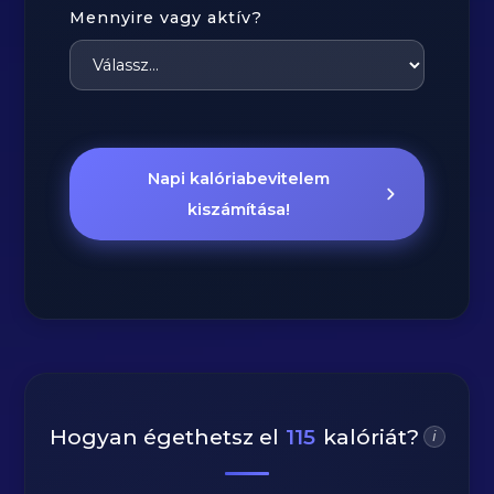
Mennyire vagy aktív?
Napi kalóriabevitelem
kiszámítása!
Hogyan égethetsz el
115
kalóriát?
i