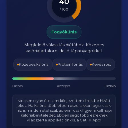
40
/ 100
Fogyókúrás
Megfelelő választás diétához. Közepes
kalóriatartalom, de jó tápanyagokkal.
Közepes kalória
Protein forrás
Kevés rost
Diétás
Közepes
Hizlaló
Nincsen olyan étel ami kifejezetten direktbe hízást
okoz. Ha kalória többletben eszel akkor fogsz csak
hízni, minden étel szabad enni csak figyelni kell napi
kalóriabeviteledet. Ebben segít több ezreknek
világszerte applikációnk is, a GetFIT App!