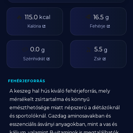
🔥
🥩
115.0
16.5
kcal
g
Kalória
Fehérje
🥔
0.0
🫒
5.5
g
g
Szénhidrát
Zsír
FEHÉRJEFORRÁS
A keszeg hal hús kiváló fehérjeforrás, mely
mérsékelt zsírtartalma és könnyű
emészthetősége miatt népszerű a diétázóknál
és sportolóknál. Gazdag aminosavakban és
esszenciális ásványi anyagokban, mint a vas és
kálium, valamint B-vitaminok is megtalálhatók