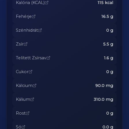
Kalória (KCAL)
115
kcal
Fehérje
16.5
g
Szénhidrát
0
g
Zsír
5.5
g
Telített Zsírsav
1.6
g
Cukor
0
g
Kálcium
90.0
mg
Kálium
310.0
mg
Rost
0
g
Só
0.0
g