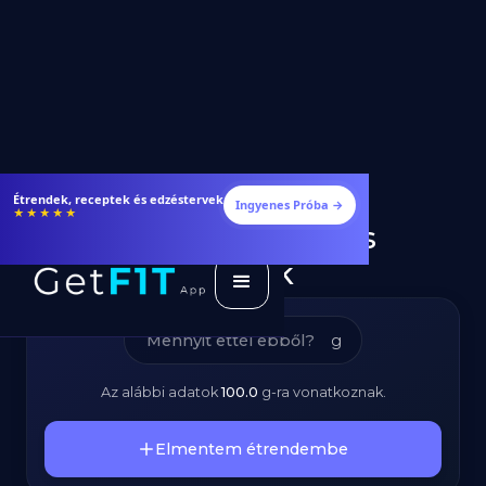
Keszeg Hal Hús –
Étrendek, receptek és edzéstervek
Ingyenes Próba →
★★★★★
Kalóriatartalom és
Tápanyagok
g
Az alábbi adatok
100.0
g
-ra vonatkoznak.
Elmentem étrendembe