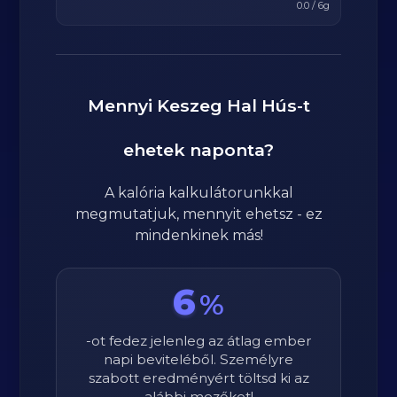
0.0
/
6
g
Mennyi
Keszeg Hal Hús
-t
ehetek naponta?
A kalória kalkulátorunkkal
megmutatjuk, mennyit ehetsz - ez
mindenkinek más!
6
%
-ot fedez jelenleg az átlag ember
napi beviteléből. Személyre
szabott eredményért töltsd ki az
alábbi mezőket!