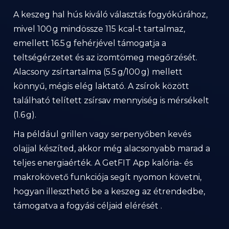
A keszeg hal hús kiváló választás fogyókúrához,
mivel 100 g mindössze 115 kcal-t tartalmaz,
emellett 16.5 g fehérjével támogatja a
teltségérzetet és az izomtömeg megőrzését.
Alacsony zsírtartalma (5.5 g/100 g) mellett
könnyű, mégis elég laktató. A zsírok között
található telített zsírsav mennyiség is mérsékelt
(1.6 g).
Ha például grillen vagy serpenyőben kevés
olajjal készíted, akkor még alacsonyabb marad a
teljes energiaérték. A GetFIT App kalória- és
makrokövető funkciója segít nyomon követni,
hogyan illeszthető be a keszeg az étrendedbe,
támogatva a fogyási céljaid elérését .