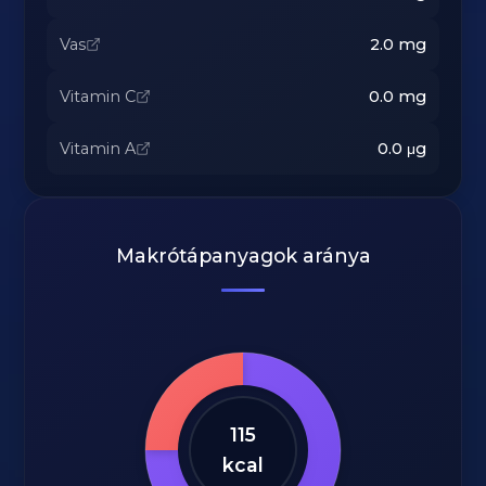
Vas
2.0
mg
Vitamin C
0.0
mg
Vitamin A
0.0
μg
Makrótápanyagok aránya
115
kcal