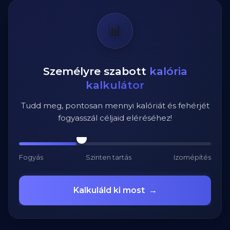
📊
Személyre szabott
kalória
kalkulátor
Tudd meg, pontosan mennyi kalóriát és fehérjét
fogyasszál céljaid eléréséhez!
Fogyás
Szinten tartás
Izomépítés
Kalkuláld ki most
→