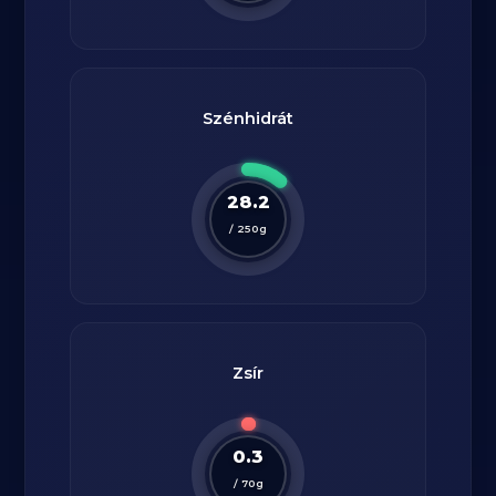
Szénhidrát
28.2
/
250
g
Zsír
0.3
/
70
g