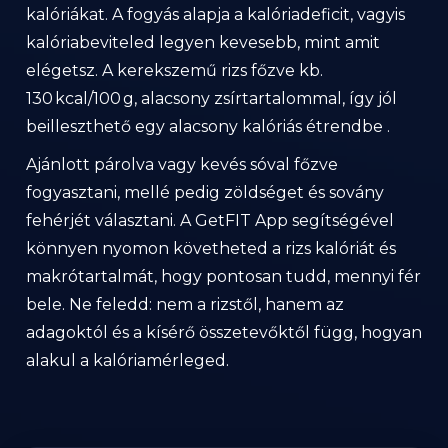
kalóriákat. A fogyás alapja a kalóriadeficit, vagyis
kalóriabeviteled legyen kevesebb, mint amit
elégetsz. A kerekszemű rizs főzve kb.
130 kcal/100 g, alacsony zsírtartalommal, így jól
beilleszthető egy alacsony kalóriás étrendbe .
Ajánlott párolva vagy kevés sóval főzve
fogyasztani, mellé pedig zöldséget és sovány
fehérjét választani. A GetFIT App segítségével
könnyen nyomon követheted a rizs kalóriát és
makrótartalmát, hogy pontosan tudd, mennyi fér
bele. Ne feledd: nem a rizstől, hanem az
adagoktól és a kísérő összetevőktől függ, hogyan
alakul a kalóriamérleged.