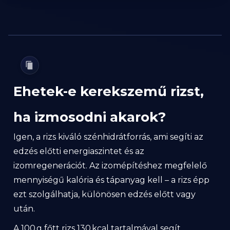
Ehetek-e kerekszemű rizst,
ha izmosodni akarok?
Igen, a rizs kiváló szénhidrátforrás, ami segíti az
edzés előtti energiaszintet és az
izomregenerációt. Az izomépítéshez megfelelő
mennyiségű kalória és tápanyag kell – a rizs épp
ezt szolgálhatja, különösen edzés előtt vagy
után.
A 100 g főtt rizs 130 kcal tartalmával segít