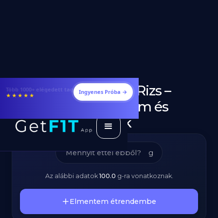
Kerekszemű Rizs –
Étrendek, receptek és edzéstervek
Ingyenes Próba →
★★★★★
Kalóriatartalom és
Tápanyagok
g
Az alábbi adatok
100.0
g
-ra vonatkoznak.
Elmentem étrendembe