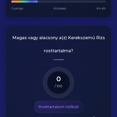
Gyenge
Közepes
Kiváló
Magas vagy alacsony a(z) Kerekszemű Rizs
rosttartalma?
0
/ 100
Rosttartalom nélküli