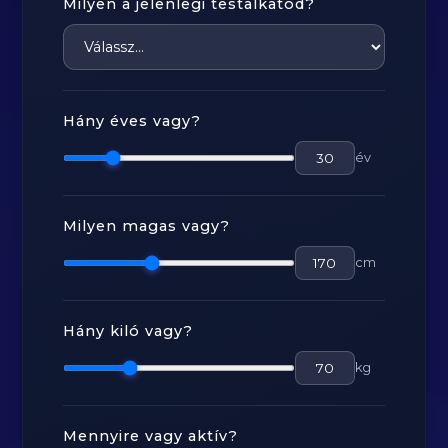
Milyen a jelenlegi testalkatod?
Hány éves vagy?
év
Milyen magas vagy?
cm
Hány kiló vagy?
kg
Mennyire vagy aktív?