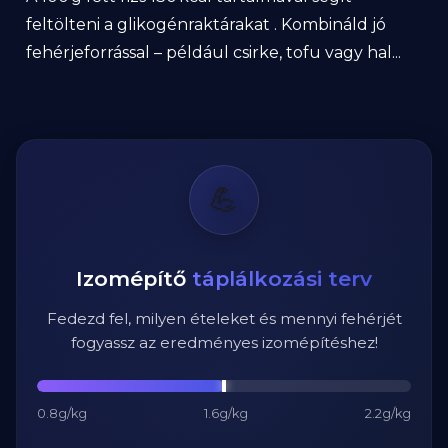
feltölteni a glikogénraktárakat . Kombináld jó
fehérjeforrással – például csirke, tofu vagy hal...
💪
Izomépítő
táplálkozási terv
Fedezd fel, milyen ételeket és mennyi fehérjét
fogyassz az eredményes izomépítéshez!
0.8g/kg
1.6g/kg
2.2g/kg