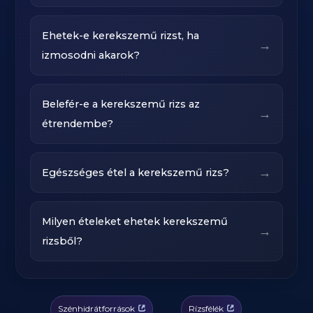
Ehetek-e kerekszemű rizst, ha
→
izmosodni akarok?
Belefér-e a kerekszemű rizs az
→
étrendembe?
→
Egészséges étel a kerekszemű rizs?
Milyen ételeket ehetek kerekszemű
→
rizsből?
Szénhidrátforrások
Rízsfélék