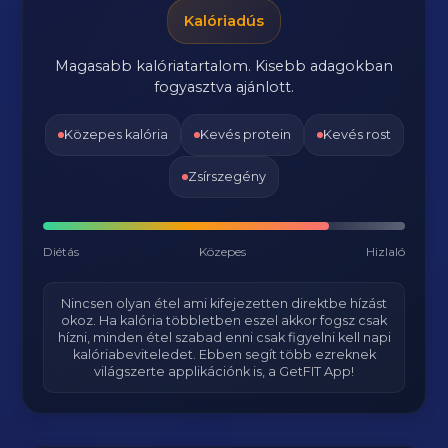
Kalóriadús
Magasabb kalóriatartalom. Kisebb adagokban
fogyasztva ajánlott.
Közepes kalória
Kevés protein
Kevés rost
Zsírszegény
Diétás
Közepes
Hizlaló
Nincsen olyan étel ami kifejezetten direktbe hízást
okoz. Ha kalória többletben eszel akkor fogsz csak
hízni, minden étel szabad enni csak figyelni kell napi
kalóriabeviteledet. Ebben segít több ezreknek
világszerte applikációnk is, a GetFIT App!