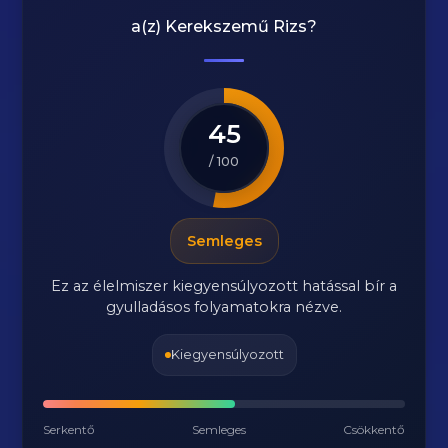
a(z)
Kerekszemű Rizs
?
45
/ 100
Semleges
Ez az élelmiszer kiegyensúlyozott hatással bír a
gyulladásos folyamatokra nézve.
Kiegyensúlyozott
Serkentő
Semleges
Csökkentő