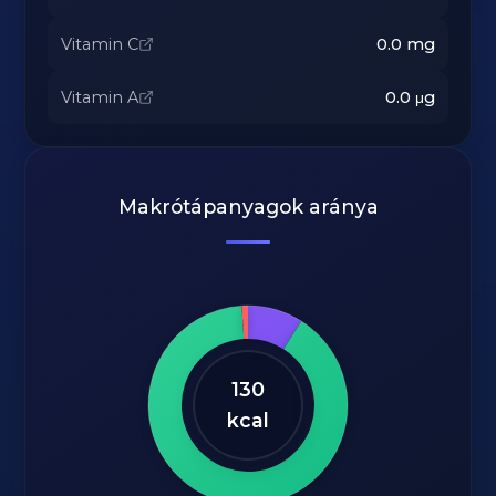
Vitamin C
0.0
mg
Vitamin A
0.0
μg
Makrótápanyagok aránya
130
kcal