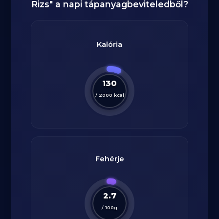
Rizs
" a napi tápanyagbeviteledből?
Kalória
130
/
2000
kcal
Fehérje
2.7
/
100
g