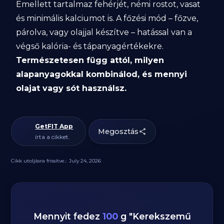
Emellett tartalmaz fehérjét, némi rostot, vasat
és minimális kalciumot is. A főzési mód – főzve,
párolva, vagy olajjal készítve – hatással van a
végső kalória- és tápanyagértékekre.
Természetesen függ attól, milyen
alapanyagokkal kombinálod, és mennyi
olajat vagy sót használsz.
GetFIT App
Megosztás
írta a cikket.
Cikk utoljásra frissítve.:
July 24, 2026
Mennyit fedez
100
g
"
Kerekszemű