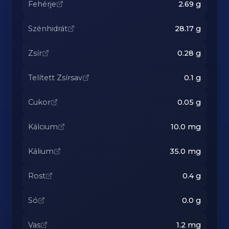
Fehérje
2.69
g
Szénhidrát
28.17
g
Zsír
0.28
g
Telített Zsírsav
0.1
g
Cukor
0.05
g
Kálcium
10.0
mg
Kálium
35.0
mg
Rost
0.4
g
Só
0.0
g
Vas
1.2
mg