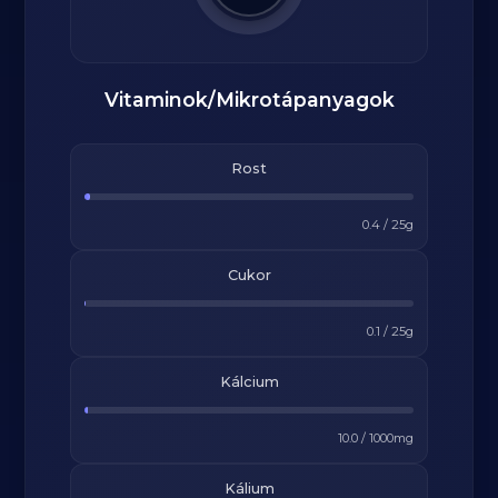
Vitaminok/Mikrotápanyagok
Rost
0.4
/
25
g
Cukor
0.1
/
25
g
Kálcium
10.0
/
1000
mg
Kálium