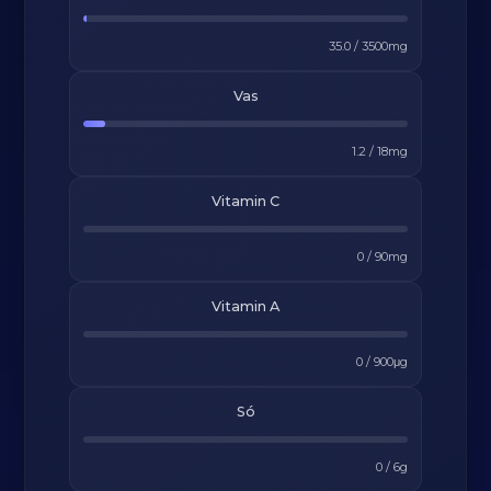
35.0
/
3500
mg
Vas
1.2
/
18
mg
Vitamin C
0
/
90
mg
Vitamin A
0
/
900
μg
Só
0
/
6
g