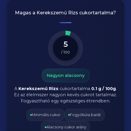
Magas a
Kerekszemű Rizs
cukortartalma?
5
/ 100
Nagyon alacsony
A
Kerekszemű Rizs
cukortartalma
0.1 g / 100g
.
Ez az élelmiszer nagyon kevés cukrot tartalmaz.
Fogyasztható egy egészséges étrendben.
Minimális cukor
Fogyókúra barát
Alacsony cukor arány