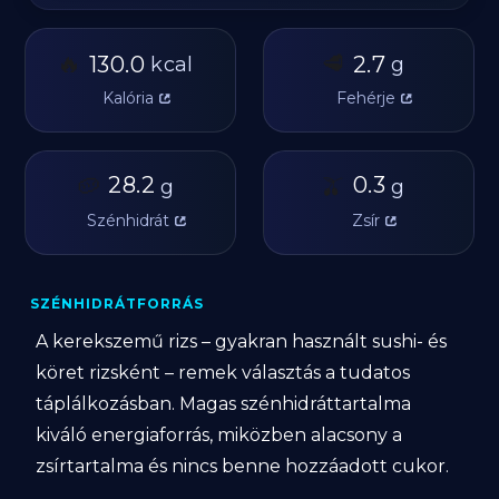
🔥
🥩
130.0
2.7
kcal
g
Kalória
Fehérje
🥔
28.2
🫒
0.3
g
g
Szénhidrát
Zsír
SZÉNHIDRÁTFORRÁS
A kerekszemű rizs – gyakran használt sushi- és
köret rizsként – remek választás a tudatos
táplálkozásban. Magas szénhidráttartalma
kiváló energiaforrás, miközben alacsony a
zsírtartalma és nincs benne hozzáadott cukor.