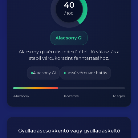
40
/ 100
Alacsony GI
Alacsony glikémiás indexű étel. Jó választás a
stabil vércukorszint fenntartásához.
Alacsony GI
Lassú vércukor hatás
Alacsony
Közepes
Magas
Gyulladáscsökkentő vagy gyulladáskeltő