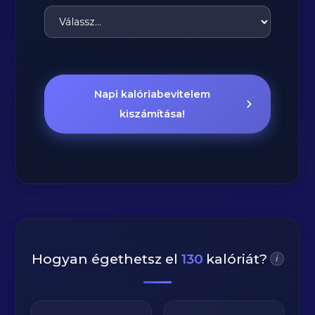
Napi kalóriabevitelem
kiszámítása!
Hogyan égethetsz el
130
kalóriát?
i