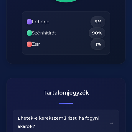
Fehérje
9%
Szénhidrát
90%
Zsír
1%
Tartalomjegyzék
Ehetek-e kerekszemű rizst, ha fogyni
→
akarok?