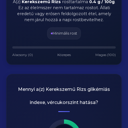
A(z)
Kerekszemű Rizs
rosttartalma
0.4 g / 100g
.
Ez az élelmiszer nem tartalmaz rostot. Állati
eredetű vagy erősen feldolgozott étel, amely
nem járul hozzá a napi rostbevitelhez.
Minimális rost
Alacsony (0)
Közepes
Magas (100)
Mennyi a(z)
Kerekszemű Rizs
glikémiás
indexe, vércukorszint hatása?