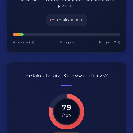
javasolt.
Minimális fehérje
Alacsony (0)
Közepes
Magas (100)
Hizlaló étel a(z)
Kerekszemű Rizs
?
79
/ 100