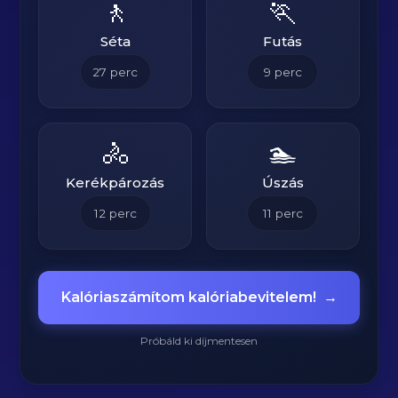
🚶
🏃
Séta
Futás
27
perc
9
perc
🚴
🏊
Kerékpározás
Úszás
12
perc
11
perc
Kalóriaszámítom kalóriabevitelem!
→
Próbáld ki díjmentesen