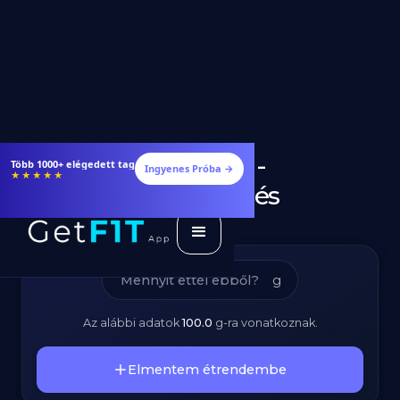
Hollandi Mártás -
Étrendek, receptek és edzéstervek
Ingyenes Próba →
★★★★★
Kalóriatartalom és
Tápanyagok
g
Az alábbi adatok
100.0
g
-ra vonatkoznak.
Elmentem étrendembe