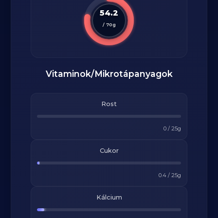
54.2
/
70
g
Vitaminok/Mikrotápanyagok
Rost
0
/
25
g
Cukor
0.4
/
25
g
Kálcium