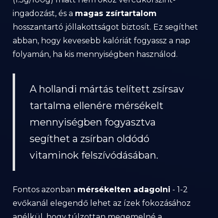
ingadozást, és a
magas zsírtartalom
hosszantartó jóllakottságot biztosít. Ez segíthet
abban, hogy kevesebb kalóriát fogyassz a nap
folyamán, ha kis mennyiségben használod.
A hollandi mártás telített zsírsav
tartalma ellenére mérsékelt
mennyiségben fogyasztva
segíthet a zsírban oldódó
vitaminok felszívódásában.
Fontos azonban
mérsékelten adagolni
- 1-2
evőkanál elegendő lehet az ízek fokozásához
anélkül, hogy túlzottan megemelné a