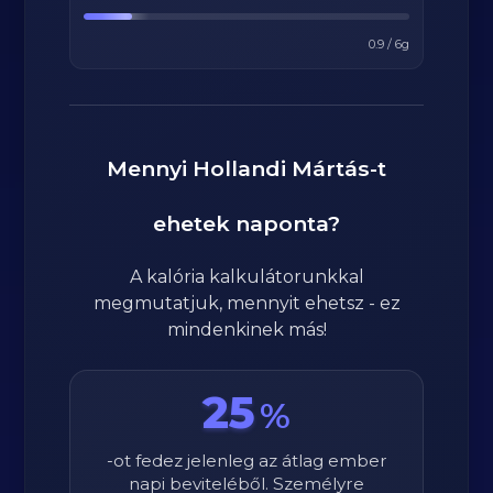
0.9
/
6
g
Mennyi
Hollandi Mártás
-t
ehetek naponta?
A kalória kalkulátorunkkal
megmutatjuk, mennyit ehetsz - ez
mindenkinek más!
25
%
-ot fedez jelenleg az átlag ember
napi beviteléből. Személyre