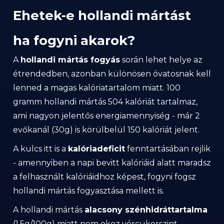
Ehetek-e hollandi mártást
ha fogyni akarok?
A
hollandi mártás fogyás
során lehet helye az
étrendedben, azonban különösen óvatosnak kell
lenned a magas kalóriatartalom miatt. 100
gramm hollandi mártás 504 kalóriát tartalmaz,
ami nagyon jelentős energiamennyiség - már 2
evőkanál (30g) is körülbelül 150 kalóriát jelent.
A kulcs itt is a
kalóriadeficit
fenntartásában rejlik
- amennyiben a napi bevitt kalóriáid alatt maradsz
a felhasznált kalóriáidhoz képest, fogyni fogsz
hollandi mártás fogyasztása mellett is.
A hollandi mártás
alacsony szénhidráttartalma
(1.5g/100g) miatt nem okoz vércukorszint-