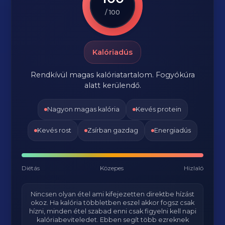
/ 100
Kalóriadús
Rendkívül magas kalóriatartalom. Fogyókúra
alatt kerülendő.
Nagyon magas kalória
Kevés protein
Kevés rost
Zsírban gazdag
Energiadús
Diétás
Közepes
Hizlaló
Nincsen olyan étel ami kifejezetten direktbe hízást
okoz. Ha kalória többletben eszel akkor fogsz csak
hízni, minden étel szabad enni csak figyelni kell napi
kalóriabeviteledet. Ebben segít több ezreknek