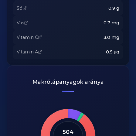
Só
0.9
g
Vas
0.7
mg
Vitamin C
3.0
mg
Vitamin A
0.5
μg
Makrótápanyagok aránya
504