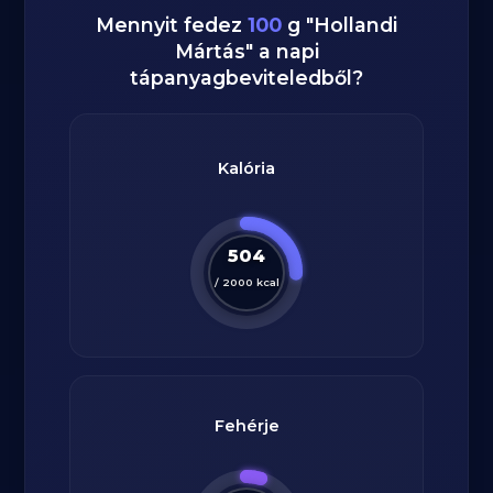
Mennyit fedez
100
g
"
Hollandi
Mártás
" a napi
tápanyagbeviteledből?
Kalória
504
/
2000
kcal
Fehérje