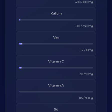
48.0
/
1000
mg
Kálium
51.0
/
3500
mg
Vas
0.7
/
18
mg
Vitamin C
3.0
/
90
mg
Vitamin A
0.5
/
900
μg
Só