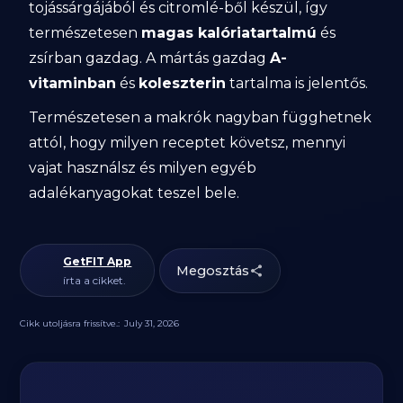
tojássárgájából és citromlé-ből készül, így
természetesen
magas kalóriatartalmú
és
zsírban gazdag. A mártás gazdag
A-
vitaminban
és
koleszterin
tartalma is jelentős.
Természetesen a makrók nagyban függhetnek
attól, hogy milyen receptet követsz, mennyi
vajat használsz és milyen egyéb
adalékanyagokat teszel bele.
GetFIT App
Megosztás
írta a cikket.
Cikk utoljásra frissítve.:
July 31, 2026