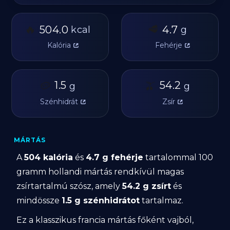
🔥
🥩
504.0
4.7
kcal
g
Kalória
Fehérje
🥔
1.5
🫒
54.2
g
g
Szénhidrát
Zsír
MÁRTÁS
A
504 kalória
és
4.7 g fehérje
tartalommal 100
gramm hollandi mártás rendkívül magas
zsírtartalmú szósz, amely
54.2 g zsírt
és
mindössze
1.5 g szénhidrátot
tartalmaz.
Ez a klasszikus francia mártás főként vajból,