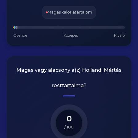
Magas kalóriatartalom
Gyenge
Közepes
Kiváló
Magas vagy alacsony a(z) Hollandi Mártás
rosttartalma?
0
/ 100