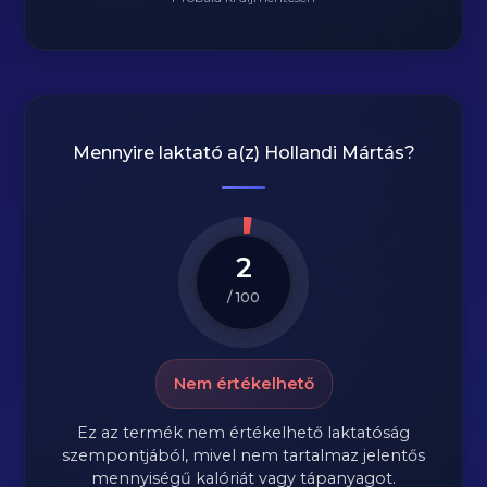
Mennyire laktató a(z)
Hollandi Mártás
?
2
/ 100
Nem értékelhető
Ez az termék nem értékelhető laktatóság
szempontjából, mivel nem tartalmaz jelentős
mennyiségű kalóriát vagy tápanyagot.