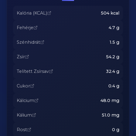
Kalória (KCAL)
504
kcal
Fehérje
4.7
g
Szénhidrát
1.5
g
Zsír
54.2
g
Telített Zsírsav
32.4
g
Cukor
0.4
g
Kálcium
48.0
mg
Kálium
51.0
mg
Rost
0
g