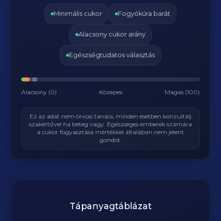
Minimális cukor
Fogyókúra barát
Alacsony cukor arány
Egészségtudatos választás
Alacsony (0)
Közepes
Magas (100)
Ez az adat nem orvosi tanács, minden esetben konzultálj
szakértővel ha beteg vagy. Egészséges emberek számára
a cukor fogyasztása mértékkel általában nem jelent
gondot.
Tápanyagtáblázat