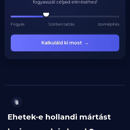
fogyasszál céljaid eléréséhez!
Fogyás
Szinten tartás
Izomépítés
Kalkuláld ki most
→
Ehetek-e hollandi mártást