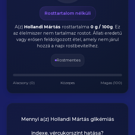
Rosttartalom nélküli
A(z)
Hollandi Mártás
rosttartalma
0 g / 100g
.
Ez
az élelmiszer nem tartalmaz rostot. Állati eredetű
vagy erősen feldolgozott étel, amely nem járul
hozzá a napi rostbevitelhez.
Rostmentes
Alacsony (0)
Közepes
Magas (100)
Mennyi a(z)
Hollandi Mártás
glikémiás
indexe, vércukorszint hatása?