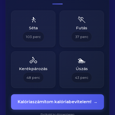
🚶
🏃
Séta
Futás
103
perc
37
perc
🚴
🏊
Kerékpározás
Úszás
48
perc
43
perc
Kalóriaszámítom kalóriabevitelem!
→
Próbáld ki díjmentesen