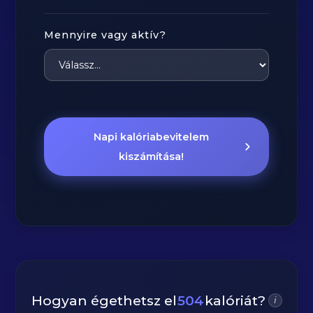
Mennyire vagy aktív?
Napi kalóriabevitelem
kiszámítása!
Hogyan égethetsz el
504
kalóriát?
i