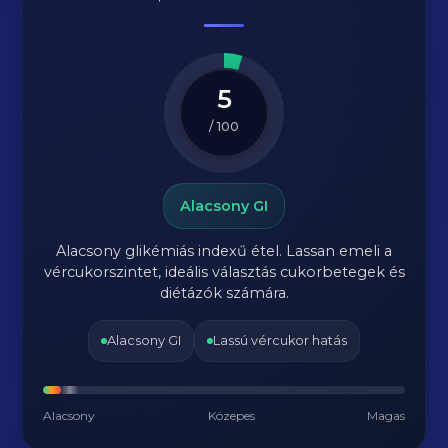
5
/ 100
Alacsony GI
Alacsony glikémiás indexű étel. Lassan emeli a
vércukorszintet, ideális választás cukorbetegek és
diétázók számára.
Alacsony GI
Lassú vércukor hatás
Alacsony
Közepes
Magas