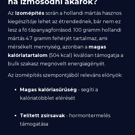
ha izmosodni akarok?
Az
izomépítés
során a hollandi mártás hasznos
kiegészítője lehet az étrendednek, bár nem ez
lesz a fő tápanyagforrásod. 100 gramm hollandi
mártás 4.7 gramm fehérjét tartalmaz, ami
mérsékelt mennyiség, azonban a
magas
kalóriatartalom
(504 kcal) kiválóan támogatja a
bulk szakasz megnövelt energiaigényét.
Az izomépítés szempontjából releváns előnyök:
Magas kalóriasűrűség
- segíti a
kalóriatöbblet elérését
Telített zsírsavak
- hormontermelés
támogatása