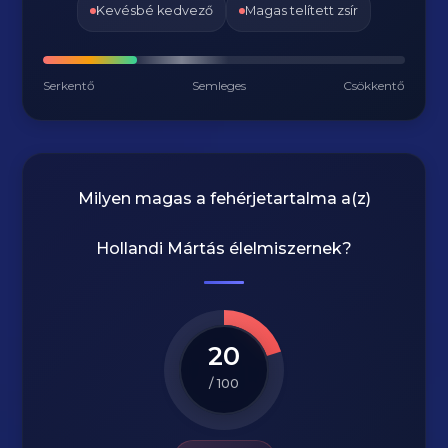
Kevésbé kedvező
Magas telített zsír
Serkentő
Semleges
Csökkentő
Milyen magas a fehérjetartalma a(z)
Hollandi Mártás
élelmiszernek?
20
/ 100