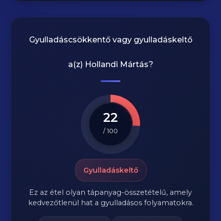
Gyulladáscsökkentő vagy gyulladáskeltő
a(z)
Hollandi Mártás
?
22
/ 100
Gyulladáskeltő
Ez az étel olyan tápanyag-összetételű, amely
kedvezőtlenül hat a gyulladásos folyamatokra.