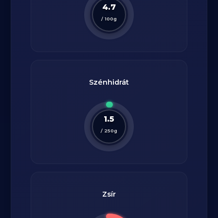
4.7
/
100
g
Szénhidrát
1.5
/
250
g
Zsír