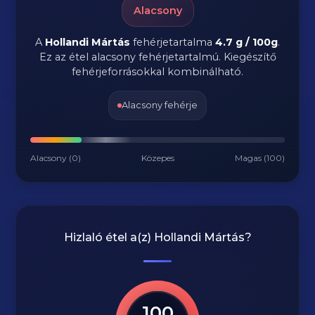
Alacsony
A
Hollandi Mártás
fehérjetartalma
4.7 g / 100g
.
Ez az étel alacsony fehérjetartalmú. Kiegészítő
fehérjeforrásokkal kombinálható.
Alacsony fehérje
Alacsony (0)
Közepes
Magas (100)
Hizlaló étel a(z)
Hollandi Mártás
?
100