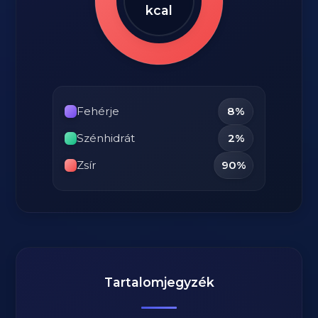
kcal
Fehérje
8%
Szénhidrát
2%
Zsír
90%
Tartalomjegyzék