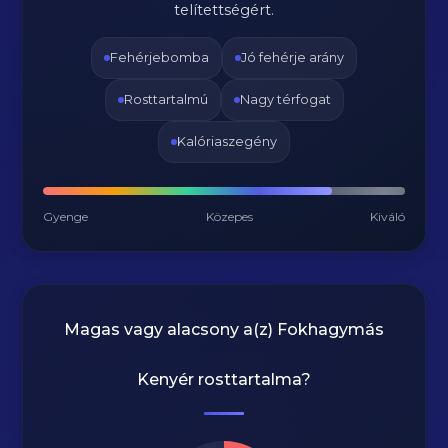
telítettségért.
Fehérjebomba
Jó fehérje arány
Rosttartalmú
Nagy térfogat
Kalóriaszegény
Gyenge
Közepes
Kiváló
Magas vagy alacsony a(z) Fokhagymás
Kenyér rosttartalma?