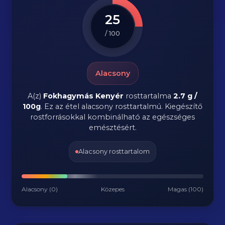
25
/ 100
Alacsony
A(z)
Fokhagymás Kenyér
rosttartalma
2.7 g /
100g
.
Ez az étel alacsony rosttartalmú. Kiegészítő
rostforrásokkal kombinálható az egészséges
emésztésért.
Alacsony rosttartalom
Alacsony (0)
Közepes
Magas (100)