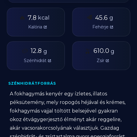
🔥
🥩
7.8
45.6
kcal
g
Kalória
Fehérje
🥔
12.8
🫒
610.0
g
g
Szénhidrát
Zsír
SZÉNHIDRÁTFORRÁS
A fokhagymás kenyér egy ízletes, illatos
péksütemény, mely ropogós héjával és krémes,
fokhagymás vajjal töltött belsejével gyakran
okoz étvágygerjesztő élményt akár reggelire,
akár vacsorakorcsolyának választjuk. Gazdag
szénhidrát- és zsírtartalma gyors energiaforrást