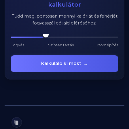
kalkulátor
Tudd meg, pontosan mennyi kalóriát és fehérjét
fogyasszál céljaid eléréséhez!
Fogyás
Szinten tartás
Izomépítés
Kalkuláld ki most
→