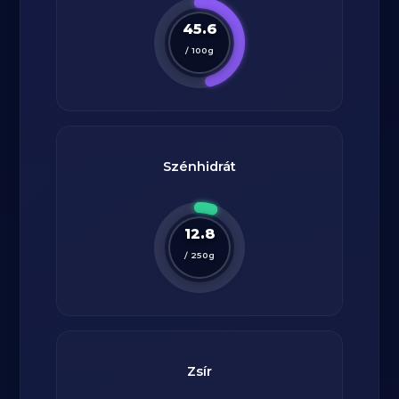
45.6
/
100
g
Szénhidrát
12.8
/
250
g
Zsír