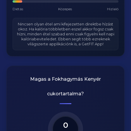
Diétás
Közepes
Hizlaló
Nincsen olyan étel ami kifejezetten direktbe hízást
okoz. Ha kalória többletben eszel akkor fogsz csak
hízni, minden étel szabad enni csak figyelni kell napi
kalóriabeviteledet. Ebben segít több ezreknek
világszerte applikációnk is, a GetFIT App!
Magas a
Fokhagymás Kenyér
cukortartalma?
0