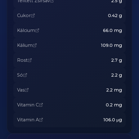
Telített Zsírsav
2.5
g
Cukor
0.42
g
Kálcium
66.0
mg
Kálium
109.0
mg
Rost
2.7
g
Só
2.2
g
Vas
2.2
mg
Vitamin C
0.2
mg
Vitamin A
106.0
μg