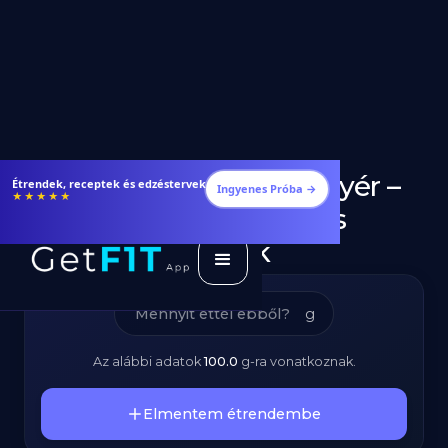
Fokhagymás Kenyér –
Étrendek, receptek és edzéstervek
Ingyenes Próba →
★★★★★
Kalóriatartalom és
Tápanyagok
g
Az alábbi adatok
100.0
g
-ra vonatkoznak.
Elmentem étrendembe