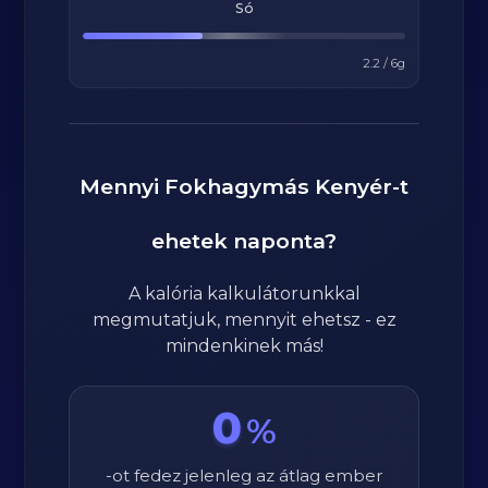
Só
2.2
/
6
g
Mennyi
Fokhagymás Kenyér
-t
ehetek naponta?
A kalória kalkulátorunkkal
megmutatjuk, mennyit ehetsz - ez
mindenkinek más!
0
%
-ot fedez jelenleg az átlag ember