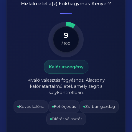
Hizlaló étel a(z)
Fokhagymás Kenyér
?
9
/ 100
Kalóriaszegény
Kiváló választás fogyáshoz! Alacsony
kalóriatartalmú étel, amely segít a
súlykontrollban.
Kevés kalória
Fehérjedús
Zsírban gazdag
Diétás választás