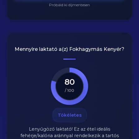
Próbáld ki díjmentesen
Mennyire laktató a(z)
Fokhagymás Kenyér
?
80
/ 100
Tökéletes
Lenyűgöző laktató! Ez az étel ideális
fehérje/kalória aránnyal rendelkezik a tartós