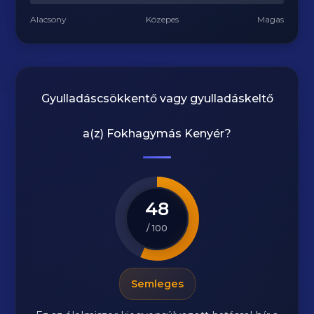
Alacsony
Közepes
Magas
Gyulladáscsökkentő vagy gyulladáskeltő
a(z)
Fokhagymás Kenyér
?
48
/ 100
Semleges