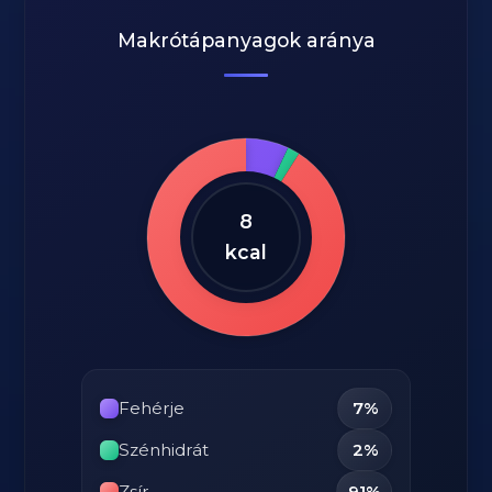
Makrótápanyagok aránya
8
kcal
Fehérje
7%
Szénhidrát
2%
Zsír
91%