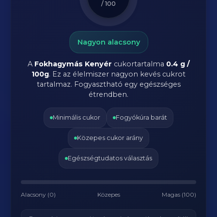
/ 100
Nagyon alacsony
A
Fokhagymás Kenyér
cukortartalma
0.4 g /
100g
. Ez az élelmiszer nagyon kevés cukrot
tartalmaz. Fogyasztható egy egészséges
étrendben.
Minimális cukor
Fogyókúra barát
Közepes cukor arány
Egészségtudatos választás
Alacsony (0)
Közepes
Magas (100)