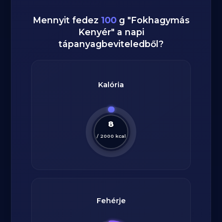
Mennyit fedez
100
g
"
Fokhagymás
Kenyér
" a napi
tápanyagbeviteledből?
Kalória
8
/
2000
kcal
Fehérje