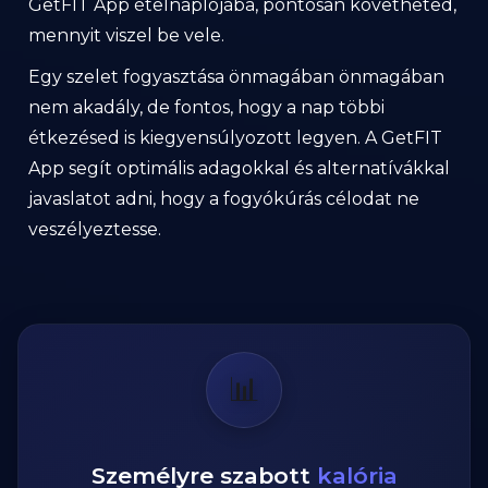
GetFIT App ételnaplójába, pontosan követheted,
mennyit viszel be vele.
Egy szelet fogyasztása önmagában önmagában
nem akadály, de fontos, hogy a nap többi
étkezésed is kiegyensúlyozott legyen. A GetFIT
App segít optimális adagokkal és alternatívákkal
javaslatot adni, hogy a fogyókúrás célodat ne
veszélyeztesse.
📊
Személyre szabott
kalória