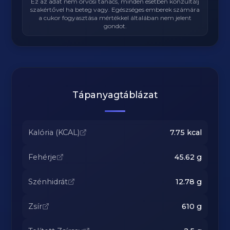
Ez az adat nem orvosi tanács, minden esetben konzultálj
szakértővel ha beteg vagy. Egészséges emberek számára
a cukor fogyasztása mértékkel általában nem jelent
gondot.
Tápanyagtáblázat
Kalória (KCAL)
7.75
kcal
Fehérje
45.62
g
Szénhidrát
12.78
g
Zsír
610
g