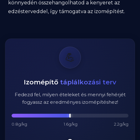
könnyedén összehangolhatod a kenyeret az
edzésterveddel, így támogatva az izomépítést.
💪
Izomépítő
táplálkozási terv
Fedezd fel, milyen ételeket és mennyi fehérjét
fogyassz az eredményes izomépítéshez!
0.8g/kg
1.6g/kg
2.2g/kg