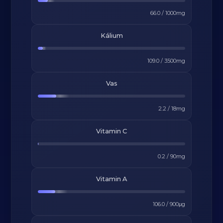
66.0
/
1000
mg
Kálium
109.0
/
3500
mg
Vas
2.2
/
18
mg
Vitamin C
0.2
/
90
mg
Vitamin A
106.0
/
900
μg