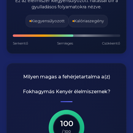
Ez az élelmiszer kiegyensúlyozott hatással bír a
gyulladásos folyamatokra nézve.
Kiegyensúlyozott
Kalóriaszegény
Serkentő
Semleges
Csökkentő
Milyen magas a fehérjetartalma a(z)
Fokhagymás Kenyér
élelmiszernek?
100
/ 100