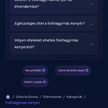
→
étrendembe?
→
Egészséges étel a fokhagymás kenyér?
Milyen ételeket ehetek fokhagymás
→
kenyérből?
Kenyérfélék
Szénhidrátforrások
Fehér Lisztes
Diéta és Étrend
Élelmiszerek
Kategóriák
Fokhagymás Kenyér