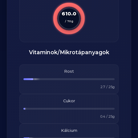
610.0
/
70
g
Vitaminok/Mikrotápanyagok
Rost
2.7
/
25
g
Cukor
0.4
/
25
g
Kálcium