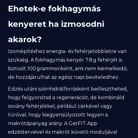
Ehetek-e fokhagymás
kenyeret ha izmosodni
akarok?
Izomépítéshez energia- és fehérjetöbbletre van
szükség. A fokhagymás kenyér 7.8 g fehérjét is
biztosít 100 grammonként, ami nem kiemelkedő,
de hozzájárulhat az egész napi beviteledhez .
Edzés utáni szénhidrátforrásként beillesztheted,
hogy felgyorsítsd a regenerációt, de kombináld
sovány fehérjékkel, például csirkével vagy
túróval, hogy kiegyensúlyozott legyen a
makrótápanyag arány. A GetFIT App
edzésterveivel és makrót követő moduljával