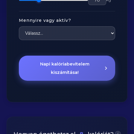
Mennyire vagy aktív?
Napi kalóriabevitelem
kiszámítása!
i