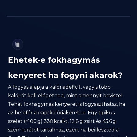
Ehetek-e fokhagymás
kenyeret ha fogyni akarok?
A fogyás alapja a kalóriadeficit, vagyis több
kalóriát kell elégetned, mint amennyit beviszel.
Tehát fokhagymás kenyeret is fogyaszthatsz, ha
az belefér a napi kalóriakeretbe. Egy tipikus
szelet (~100 g) 330 kcal‑t, 12.8 g zsírt és 45.6 g
szénhidrátot tartalmaz, ezért ha beilleszted a