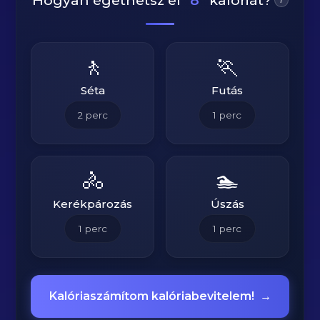
Hogyan égethetsz el
8
kalóriát?
🚶
🏃
Séta
Futás
2
perc
1
perc
🚴
🏊
Kerékpározás
Úszás
1
perc
1
perc
Kalóriaszámítom kalóriabevitelem!
→