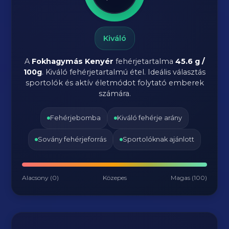
Kiváló
A
Fokhagymás Kenyér
fehérjetartalma
45.6 g /
100g
. Kiváló fehérjetartalmú étel. Ideális választás
sportolók és aktív életmódot folytató emberek
számára.
Fehérjebomba
Kiváló fehérje arány
Sovány fehérjeforrás
Sportolóknak ajánlott
Alacsony (0)
Közepes
Magas (100)