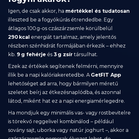
Igen, de csak akkor, ha
mértékkel és tudatosan
illeszted be a fogyókúrás étrendedbe. Egy
átlagos 100 g-os czászárzsemle körülbelül
290 kcal
energiát tartalmaz, amely jelentős
részben szénhidrát formájában érkezik – ehhez
kb.
9 g fehérje
és
3 g zsír
társulhat.
Ezek az értékek segítenek felmérni, mennyire
illik be a napi kalóriakeretedbe. A
GetFIT App
lehetőséget ad arra, hogy bármilyen méretű
szeletet beírj az étkezésnaplódba, és azonnal
látod, miként hat ez a napi energiamérlegedre.
Ha mondjuk egy minimális vas- vagy rostbevitelre
is törekvő reggelivel kombinálod – például
sovány sajt, uborka vagy natúr joghurt –, akkor a
czászárzsemle nemcsak élvezet lehet, de