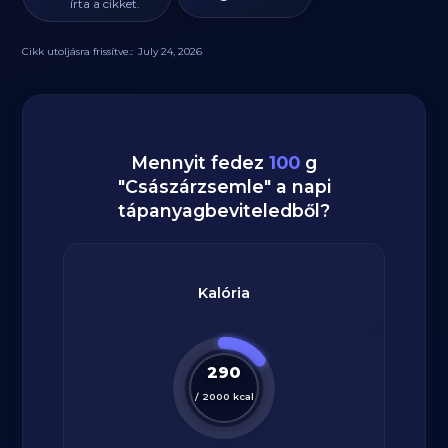
írta a cikket.
Cikk utoljásra frissítve.:
July 24, 2026
Mennyit fedez
100
g
"
Császárzsemle
" a napi
tápanyagbeviteledből?
Kalória
290
/
2000
kcal