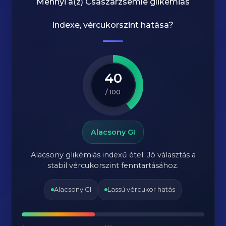
Mennyi a(z)
Császárzsemle
glikémiás
indexe, vércukorszint hatása?
40
/ 100
Alacsony GI
Alacsony glikémiás indexű étel. Jó választás a
stabil vércukorszint fenntartásához.
Alacsony GI
Lassú vércukor hatás