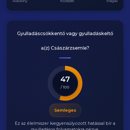
Alacsony
Közepes
Magas
Gyulladáscsökkentő vagy gyulladáskeltő
a(z)
Császárzsemle
?
47
/ 100
Semleges
Ez az élelmiszer kiegyensúlyozott hatással bír a
gyulladásos folyamatokra nézve.