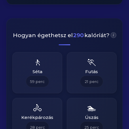
Hogyan égethetsz el
290
kalóriát?
i
🚶
🏃
Séta
Futás
59
perc
21
perc
🚴
🏊
Kerékpározás
Úszás
28
perc
25
perc