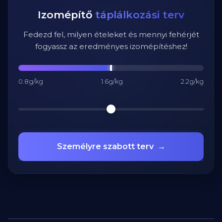
Izomépítő
táplálkozási terv
Fedezd fel, milyen ételeket és mennyi fehérjét
fogyassz az eredményes izomépítéshez!
0.8g/kg
1.6g/kg
2.2g/kg
Személyre szabott terv
→