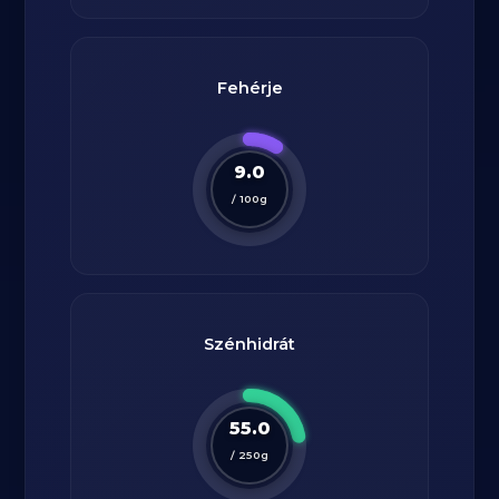
Fehérje
9.0
/
100
g
Szénhidrát
55.0
/
250
g