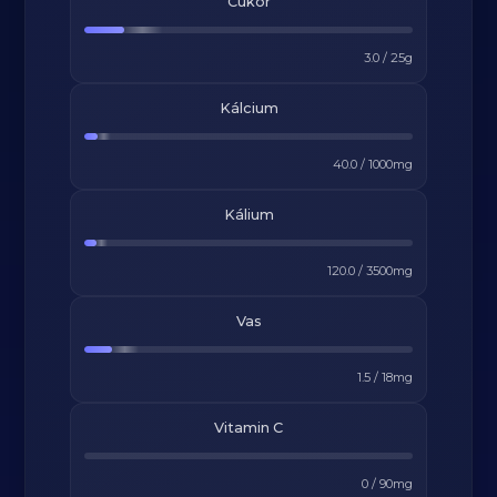
Cukor
3.0
/
25
g
Kálcium
40.0
/
1000
mg
Kálium
120.0
/
3500
mg
Vas
1.5
/
18
mg
Vitamin C
0
/
90
mg