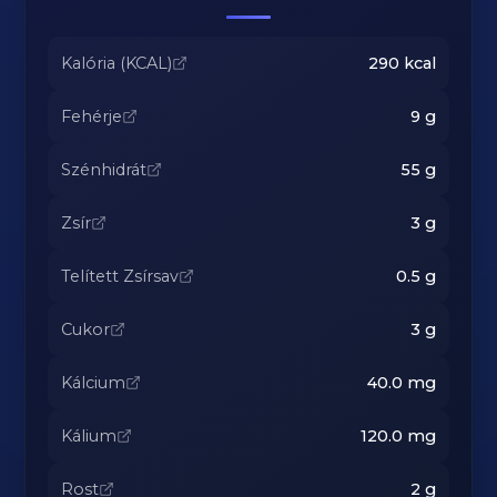
Kalória (KCAL)
290
kcal
Fehérje
9
g
Szénhidrát
55
g
Zsír
3
g
Telített Zsírsav
0.5
g
Cukor
3
g
Kálcium
40.0
mg
Kálium
120.0
mg
Rost
2
g