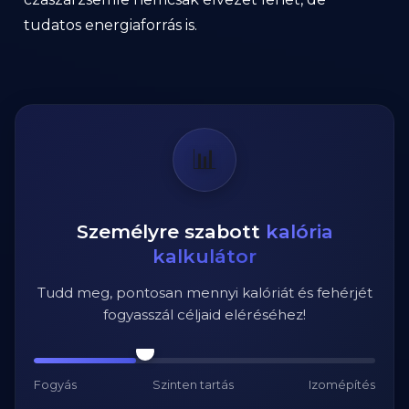
tudatos energiaforrás is.
📊
Személyre szabott
kalória
kalkulátor
Tudd meg, pontosan mennyi kalóriát és fehérjét
fogyasszál céljaid eléréséhez!
Fogyás
Szinten tartás
Izomépítés