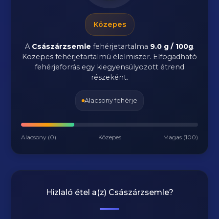
Közepes
A
Császárzsemle
fehérjetartalma
9.0 g / 100g
.
Közepes fehérjetartalmú élelmiszer. Elfogadható
fehérjeforrás egy kiegyensúlyozott étrend
részeként.
Alacsony fehérje
Alacsony (0)
Közepes
Magas (100)
Hizlaló étel a(z)
Császárzsemle
?