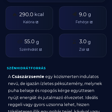
🔥
🥩
290.0
9.0
kcal
g
Kalória
Fehérje
🥔
55.0
🫒
3.0
g
g
Szénhidrát
Zsír
SZÉNHIDRÁTFORRÁS
A
Császárzsemle
egy közismerten indulatos
nevű, de igazán ízletes péksütemény, melynek
puha belseje és ropogós kérge együttesen
nyújt energiát és jutalmazó élvezetet. Ideális
reggeli vagy gyors uzsonna lehet, hiszen
tökéletesen illik egy pohár tejjel, kávéval vagy