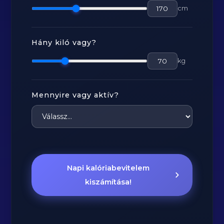
cm
Hány kiló vagy?
kg
Mennyire vagy aktív?
Napi kalóriabevitelem
kiszámítása!