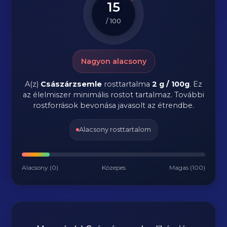
15
/ 100
Nagyon alacsony
A(z)
Császárzsemle
rosttartalma
2 g / 100g
.
Ez
az élelmiszer minimális rostot tartalmaz. További
rostforrások bevonása javasolt az étrendbe.
Alacsony rosttartalom
Alacsony (0)
Közepes
Magas (100)