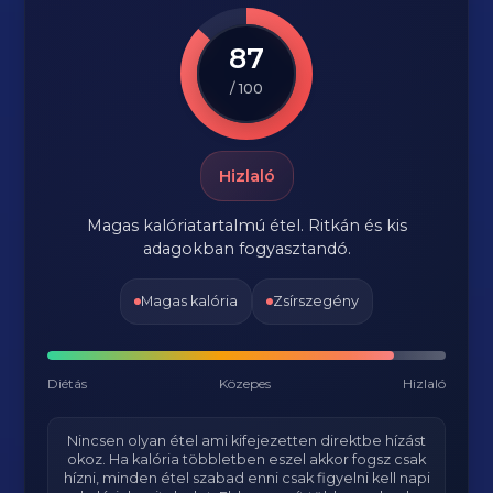
87
/ 100
Hizlaló
Magas kalóriatartalmú étel. Ritkán és kis
adagokban fogyasztandó.
Magas kalória
Zsírszegény
Diétás
Közepes
Hizlaló
Nincsen olyan étel ami kifejezetten direktbe hízást
okoz. Ha kalória többletben eszel akkor fogsz csak
hízni, minden étel szabad enni csak figyelni kell napi