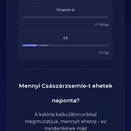
Vitamin A
0
/
900
μg
Só
1.0
/
6
g
Mennyi
Császárzsemle
-t ehetek
naponta?
A kalória kalkulátorunkkal
megmutatjuk, mennyit ehetsz - ez
mindenkinek más!