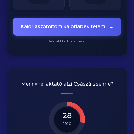
Kalóriaszámítom kalóriabevitelem!
→
Próbáld ki díjmentesen
Mennyire laktató a(z)
Császárzsemle
?
28
/ 100