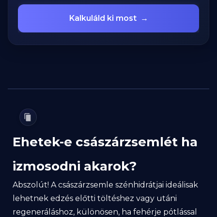
Kalkuláld ki most
→
Ehetek-e császárzsemlét ha
izmosodni akarok?
Abszolút! A császárzsemle szénhidrátjai ideálisak
lehetnek edzés előtti töltéshez vagy utáni
regeneráláshoz, különösen, ha fehérje pótlással