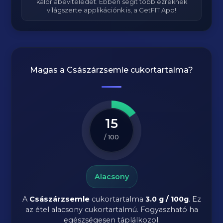
kalóriabeviteledet. Ebben segít több ezreknek
világszerte applikációnk is, a GetFIT App!
Magas a
Császárzsemle
cukortartalma?
15
/ 100
Alacsony
A
Császárzsemle
cukortartalma
3.0 g / 100g
. Ez
az étel alacsony cukortartalmú. Fogyaszható ha
egészségesen táplálkozol.