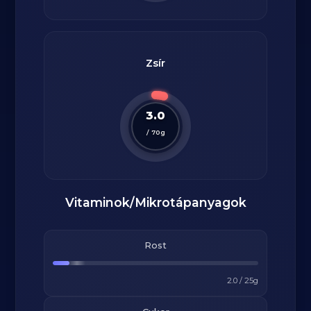
Zsír
3.0
/
70
g
Vitaminok/Mikrotápanyagok
Rost
2.0
/
25
g