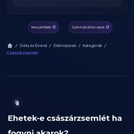
Kenyérfélék
Szénhidrátforrások
Diéta és Étrend
Élelmiszerek
Kategóriák
Császárzsemle
Ehetek-e császárzsemlét ha
fogyni akarok?