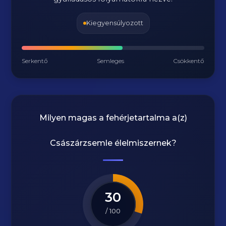
Kiegyensúlyozott
Serkentő
Semleges
Csökkentő
Milyen magas a fehérjetartalma a(z)
Császárzsemle
élelmiszernek?
30
/ 100