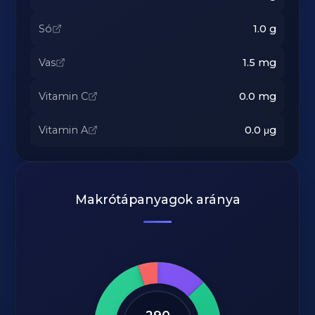
Só
1.0
g
Vas
1.5
mg
Vitamin C
0.0
mg
Vitamin A
0.0
μg
Makrótápanyagok aránya