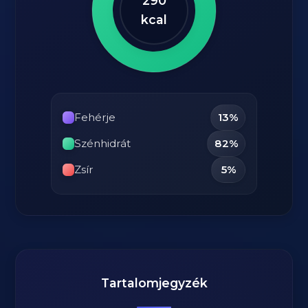
290
kcal
Fehérje
13%
Szénhidrát
82%
Zsír
5%
Tartalomjegyzék