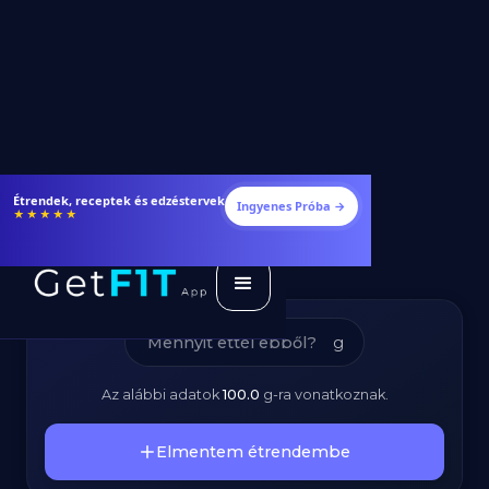
Császárzsemle –
Étrendek, receptek és edzéstervek
Ingyenes Próba →
★★★★★
Kalóriatartalom és
Tápanyagok
g
Az alábbi adatok
100.0
g
-ra vonatkoznak.
Elmentem étrendembe