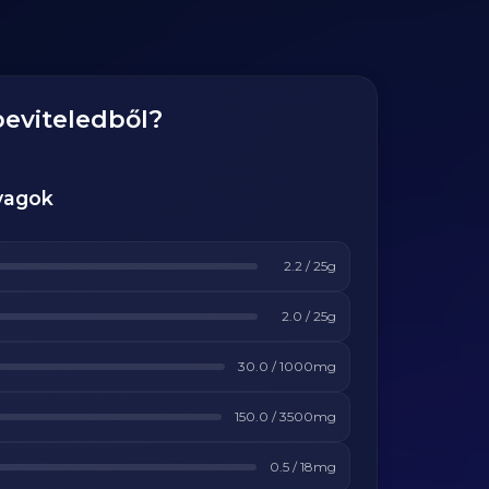
beviteledből?
yagok
2.2
/
25
g
2.0
/
25
g
30.0
/
1000
mg
150.0
/
3500
mg
0.5
/
18
mg