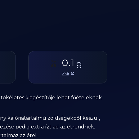
0.1
🫒
g
Zsír
 tökéletes kiegészítője lehet főételeknek.
sony kalóriatartalmú zöldségekből készül,
rezése pedig extra ízt ad az étrendnek.
rtalmaz az étel.