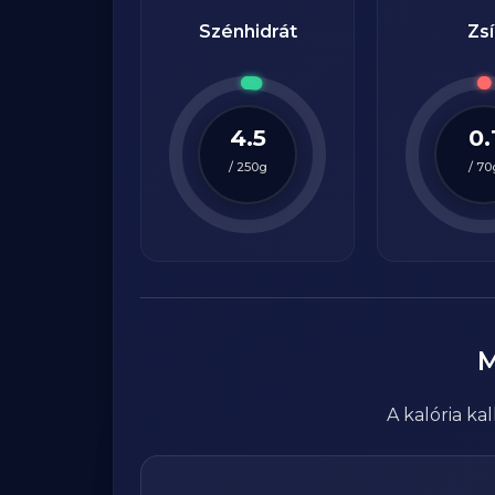
Szénhidrát
Zsí
4.5
0.
/
250
g
/
70
A kalória k