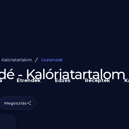
Kalóriatartalom
Csalamádé
é - Kalóriatartalom
a
Étrendek
Edzés
Receptek
K
Megosztás