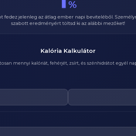
1
%
ot fedez jelenleg az átlag ember napi beviteléből. Személy
szabott eredményért töltsd ki az alábbi mezőket!
Kalória Kalkulátor
n mennyi kalóriát, fehérjét, zsírt, és szénhidrátot egyél nap