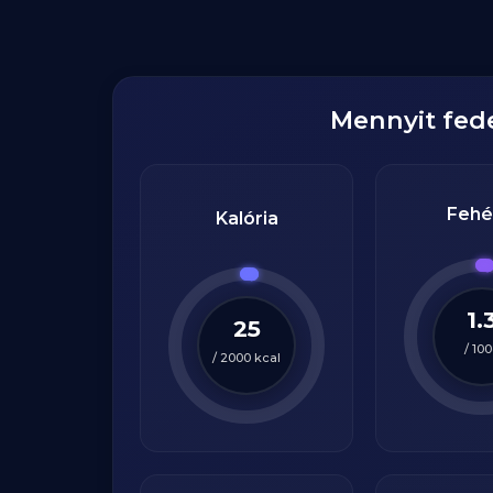
Mennyit fed
Fehé
Kalória
1.
25
/
100
/
2000
kcal