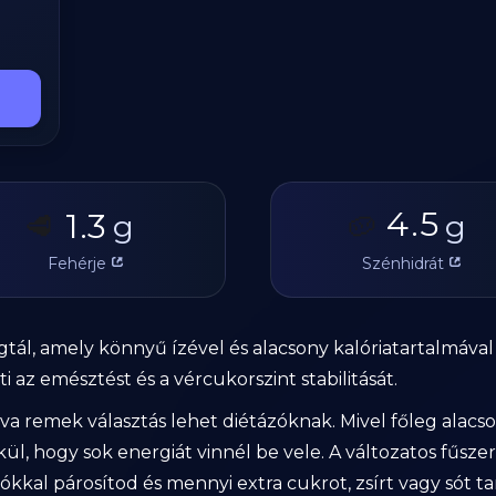
4.5
1.3
🥩
g
🥔
g
Fehérje
Szénhidrát
égtál, amely könnyű ízével és alacsony kalóriatartalmával
i az emésztést és a vércukorszint stabilitását.
tva remek választás lehet diétázóknak. Mivel főleg alac
kül, hogy sok energiát vinnél be vele. A változatos fűsze
kal párosítod és mennyi extra cukrot, zsírt vagy sót ta