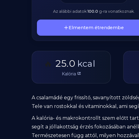
Az alábbi adatok
100.0
g
-ra vonatkoznak.
Elmentem étrendembe
25.0
🔥
kcal
Kalória
A csalamádé egy frissítő, savanyított zölds
Tele van rostokkal és vitaminokkal, ami segít
A kalória- és makrokontrollt szem előtt tar
segít a jóllakottság érzés fokozásában anél
Természetesen függ attól, milyen hozzávalók