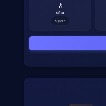
🚶
Séta
5
perc