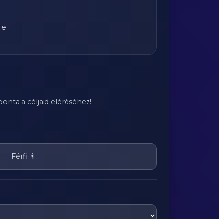
re
onta a céljaid eléréséhez!
Férfi 👨