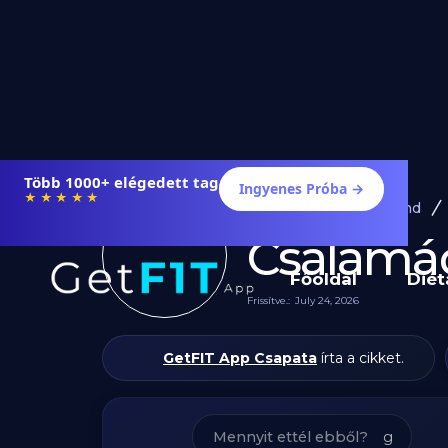
Étrendek, receptek és edzéstervek
Ingyenes Próba →
★★★★★
Diéta és Étrend
Csalamád
Főoldal
Diét
Frissítve.:
July 24, 2026
GetFIT App Csapata
írta a cikket.
g