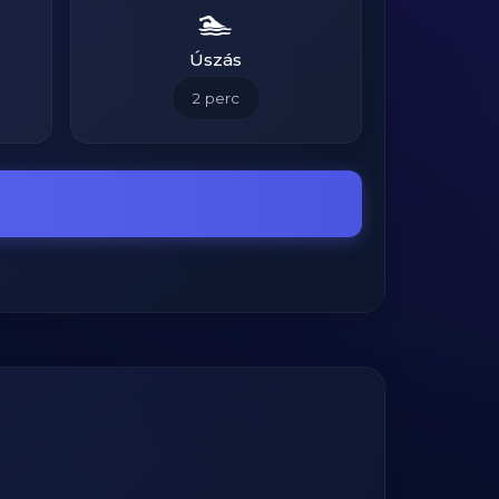
🏊
Úszás
2
perc