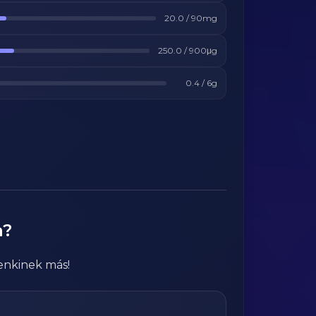
20.0
/
90
mg
250.0
/
900
μg
0.4
/
6
g
a?
enkinek más!