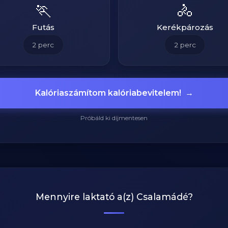
🏃
🚴
Futás
Kerékpározás
2
perc
2
perc
Kalóriaszámítom kalóriabevitelem!
→
Próbáld ki díjmentesen
Mennyire laktató a(z)
Csalamádé
?