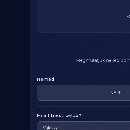
-
Megmutatjuk neked pontosa
Nemed
Nő 👩
Mi a fitnesz célod?