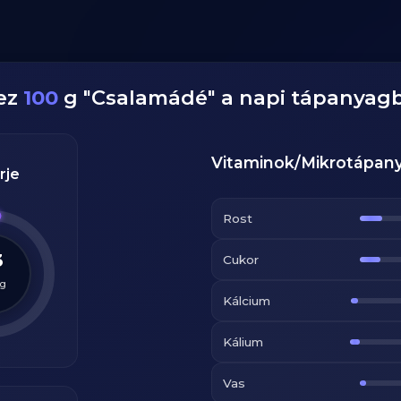
ez
100
g
"
Csalamádé
" a napi tápanyag
Vitaminok/Mikrotápan
rje
Rost
3
Cukor
g
Kálcium
Kálium
Vas