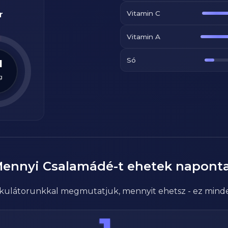
Vitamin C
r
Vitamin A
Só
1
g
Mennyi
Csalamádé
-t ehetek napont
alkulátorunkkal megmutatjuk, mennyit ehetsz - ez mind