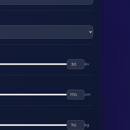
év
cm
kg