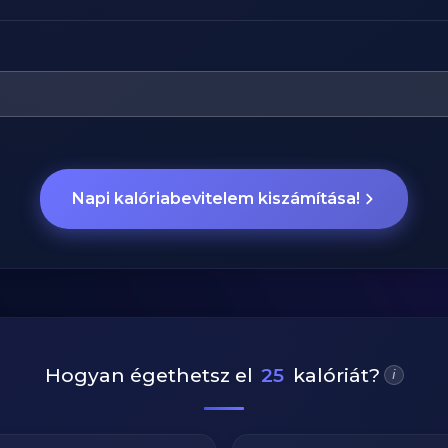
Napi kalóriabevitelem kiszámítása!
Hogyan égethetsz el
25
kalóriát?
i