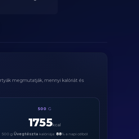
kártyák megmutatják, mennyi kalóriát és
500
G
1755
kcal
500 g
Üvegtészta
kalóriája:
88
% a napi célból