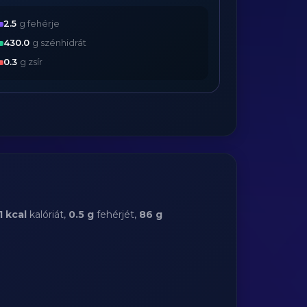
2.5
g fehérje
430.0
g szénhidrát
0.3
g zsír
1 kcal
kalóriát,
0.5 g
fehérjét,
86 g