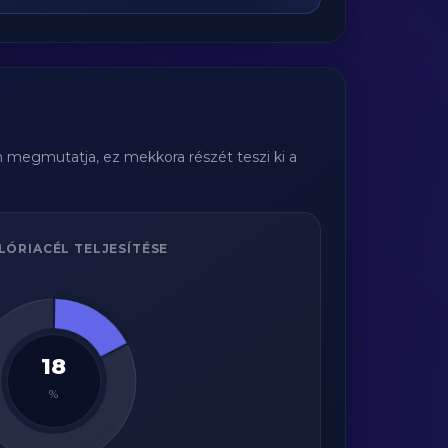
m megmutatja, ez mekkora részét teszi ki a
LÓRIACÉL TELJESÍTÉSE
18
%