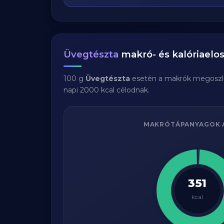
Üvegtészta
makró- és kalóriaelos
100 g
Üvegtészta
esetén a makrók megoszl
napi 2000 kcal célodnak.
MAKRÓTÁPANYAGOK 
351
kcal