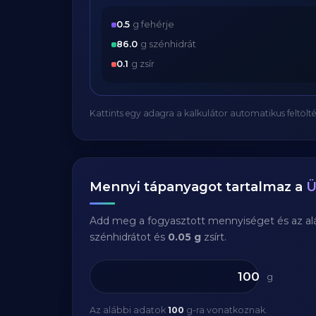
0.5
g fehérje
86.0
g szénhidrát
0.1
g zsír
Kattints egy adagra a kalkulátor automatikus feltölté
Mennyi tápanyagot tartalmaz a
Ü
Add meg a fogyasztott mennyiséget és az aláb
szénhidrátot és
0.05 g
zsírt.
g
Az alábbi adatok
100
g-ra vonatkoznak.