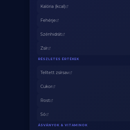
Kalória (kcal)
Fehérje
Szénhidrát
Zsír
RÉSZLETES ÉRTÉKEK
Telített zsírsav
Cukor
Rost
Só
ÁSVÁNYOK & VITAMINOK