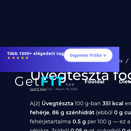
Több 1000+ elégedett tag
Ingyenes Próba →
★★★★★
Diéta és Étrend
Ételek Fogyásra
Üvegtészta fog
Főoldal
Diét
GetFIT App
Írta -
March 19, 2026
A(z)
Üvegtészta
100 g-ban
351 kcal
en
fehérje
,
86 g szénhidrát
(ebből
0 g c
fehérjetartalma
0.5 g
per 100 g — ez a
célokra. Zsírból
0.05 g
-ot, cukorból
0 g