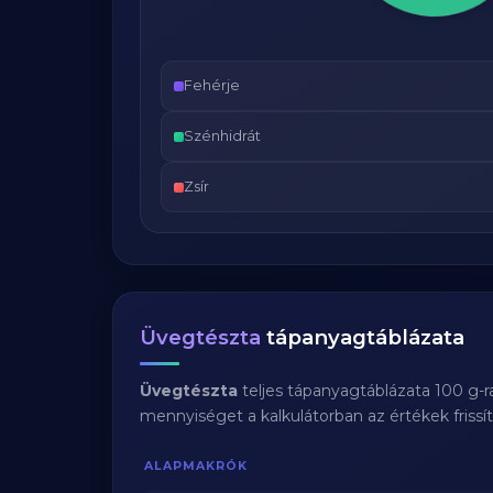
Fehérje
Szénhidrát
Zsír
Üvegtészta
tápanyagtáblázata
Üvegtészta
teljes tápanyagtáblázata 100 g-r
mennyiséget a kalkulátorban az értékek frissí
ALAPMAKRÓK