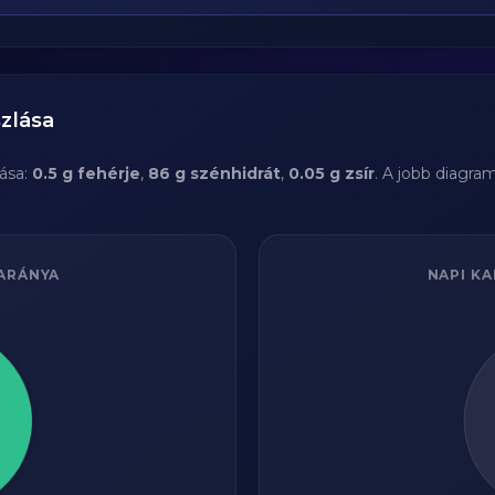
zlása
ása:
0.5 g fehérje
,
86 g szénhidrát
,
0.05 g zsír
. A jobb diagra
ARÁNYA
NAPI KA