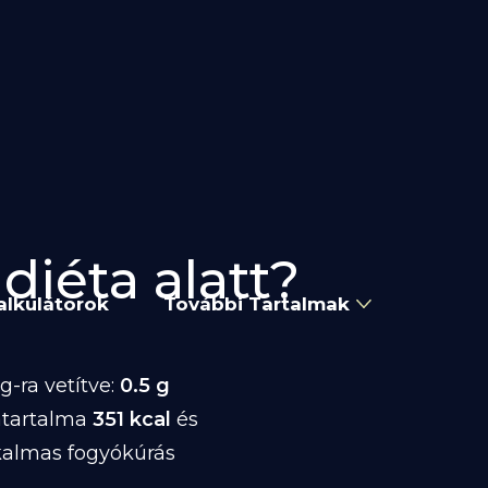
diéta alatt?
alkulátorok
További Tartalmak
-ra vetítve:
0.5 g
atartalma
351 kcal
és
kalmas fogyókúrás