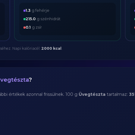
1.3
g fehérje
215.0
g szénhidrát
0.1
g zsír
séhez. Napi kalóriacél:
2000 kcal
.
vegtészta
?
bi értékek azonnal frissülnek. 100 g
Üvegtészta
tartalmaz:
35