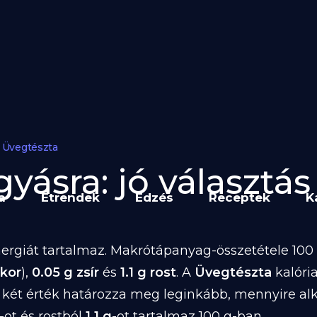
Üvegtészta
yásra: jó választás 
a
Étrendek
Edzés
Receptek
K
ergiát tartalmaz. Makrótápanyag-összetétele 100 g
ukor
),
0.05 g zsír
és
1.1 g rost
. A
Üvegtészta
kalóri
 két érték határozza meg leginkább, mennyire al
-ot és rostból
1.1 g
-ot tartalmaz 100 g-ban.