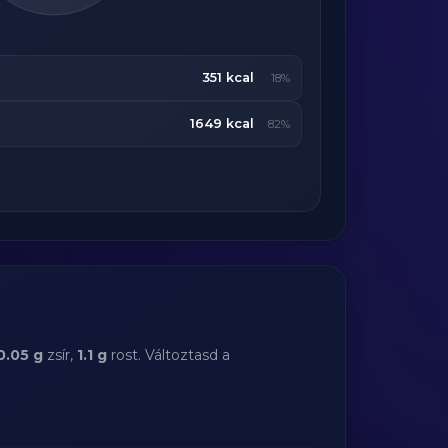
351 kcal
18%
1649 kcal
82%
0.05 g
zsír,
1.1 g
rost. Változtasd a