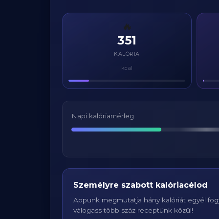
🔥
351
KALÓRIA
kcal
Napi kalóriamérleg
Személyre szabott kalóriacélod
Appunk megmutatja hány kalóriát egyél fogy
válogass több száz receptünk közül!