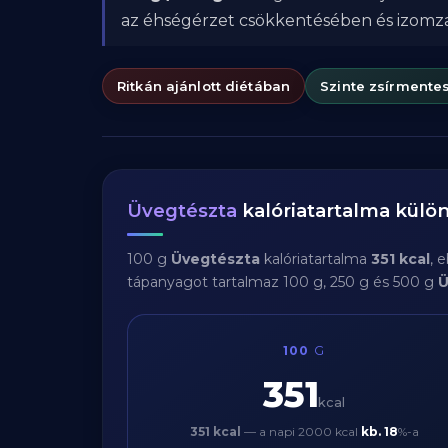
az éhségérzet csökkentésében és izom
Ritkán ajánlott diétában
Szinte zsírmente
Üvegtészta
kalóriatartalma kül
100 g
Üvegtészta
kalóriatartalma
351 kcal
, 
tápanyagot tartalmaz 100 g, 250 g és 500 g
Ü
100
G
351
kcal
351 kcal
— a napi 2000 kcal
kb.
18
%-a