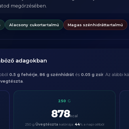
zatod megőrzésében.
s
Alacsony cukortartalmú
Magas szénhidráttartalmú
önböző adagokban
ebből
0.5 g fehérje
,
86 g szénhidrát
és
0.05 g zsír
. Az alábbi 
vegtészta
.
250
G
878
kcal
250 g
Üvegtészta
kalóriája:
44
% a napi célból