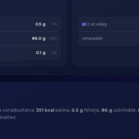
0.5 g
Ez az adag
1%
86.0 g
Maradék
99%
0.1 g
0%
a vonatkoztatva:
351 kcal
kalória,
0.5 g
fehérje,
86 g
szénhidrát,
téséhez.