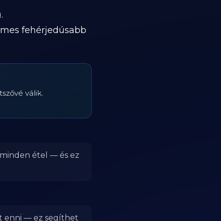
.
rdemes fehérjedúsabb
szővé válik.
 minden étel — és ez
t enni — ez segíthet