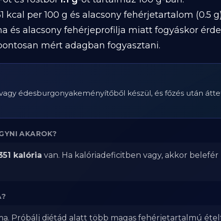
 kcal per 100 g és alacsony fehérjetartalom (0.5 g)
lma és alacsony fehérjeprofilja miatt fogyáskor é
, pontosan mért adagban fogyasztani.
 vagy édesburgonyakeményítőből készül, és főzés után áttet
GYNI AKAROK?
351 kalória
van. Ha kalóriadeficitben vagy, akkor belefér
A?
a. Próbálj diétád alatt több magas fehérjetartalmú étel