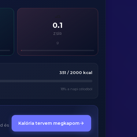
🧈
0.1
ZSÍR
g
351
/
2000
kcal
18
% a napi célodból
Kalória tervem megkapom
ed és