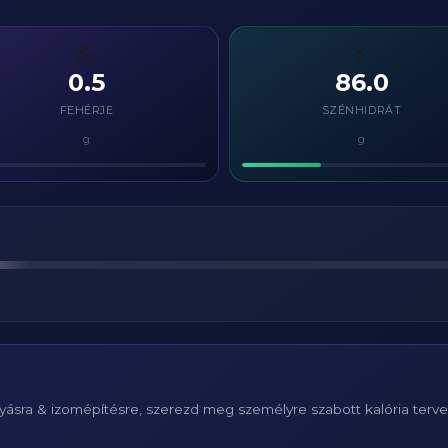
💪
⚡
0.5
86.0
FEHÉRJE
SZÉNHIDRÁT
g
g
ásra & izomépítésre, szerezd meg személyre szabott kalória terv