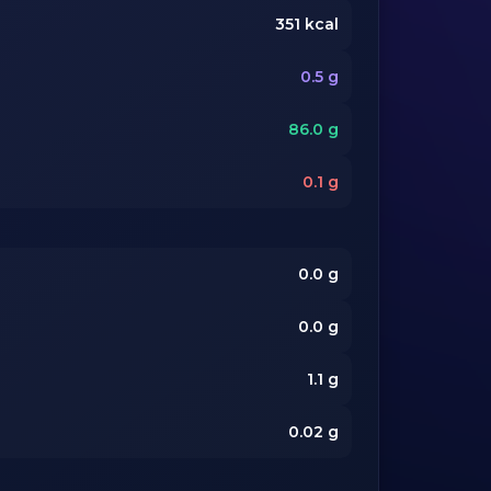
351
kcal
0.5
g
86.0
g
0.1
g
0.0
g
0.0
g
1.1
g
0.02
g