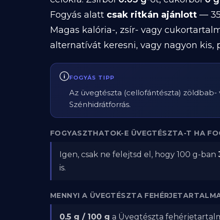
Fogyás alatt
csak ritkán ajánlott
— 351
Magas kalória-, zsír- vagy cukortarta
alternatívát keresni, vagy nagyon kis
FOGYÁS TIPP
Az üvegtészta (cellofántészta) zöldbab-
Szénhidrátforrás.
FOGYASZTHATOK-E ÜVEGTÉSZTA-T HA FO
Igen, csak ne felejtsd el, hogy 100 g-ban
is.
MENNYI A ÜVEGTÉSZTA FEHÉRJETARTALM
0.5 g / 100 g
a Üvegtészta fehérjetartalm