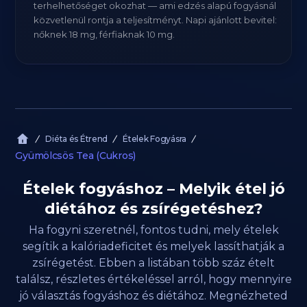
terhelhetőséget okozhat — ami edzés alapú fogyásnál
közvetlenül rontja a teljesítményt. Napi ajánlott bevitel:
nőknek 18 mg, férfiaknak 10 mg.
Diéta és Étrend
Ételek Fogyásra
Gyümölcsös Tea (Cukros)
Ételek fogyáshoz – Melyik étel jó
diétához és zsírégetéshez?
Ha fogyni szeretnél, fontos tudni, mely ételek
segítik a kalóriadeficitet és melyek lassíthatják a
zsírégetést. Ebben a listában több száz ételt
találsz, részletes értékeléssel arról, hogy mennyire
jó választás fogyáshoz és diétához. Megnézheted