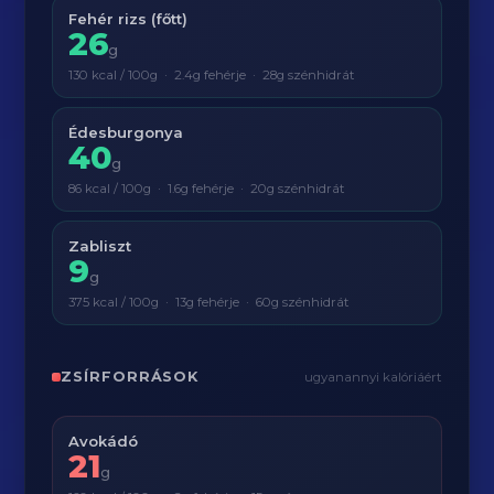
Fehér rizs (főtt)
26
g
130 kcal / 100g · 2.4g fehérje · 28g szénhidrát
Édesburgonya
40
g
86 kcal / 100g · 1.6g fehérje · 20g szénhidrát
Zabliszt
9
g
375 kcal / 100g · 13g fehérje · 60g szénhidrát
ZSÍRFORRÁSOK
ugyanannyi kalóriáért
Avokádó
21
g