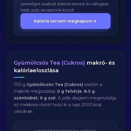
személyre szabott kalória terved és válogass
több száz receptünk közül!
Kalória tervem megkapom
Gyümölcsös Tea (Cukros)
makró- és
kalóriaeloszlása
100 g
Gyümölcsös Tea (Cukros)
esetén a
makrók megoszlása:
0 g fehérje
,
8.5 g
szénhidrát
,
0 g zsír
. A jobb diagram megmutatja,
ez mekkora részét teszi ki a napi 2000 kcal
célodnak.