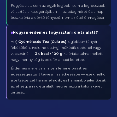
Fogyás alatt sem az egyik legjobb, sem a legrosszabb
választás a kategóriájában — az adagméret és a napi
összkalória a döntő tényező, nem az étel önmagában.
Hogyan érdemes fogyasztani diéta alatt?
A(z)
Gyümölcsös Tea (Cukros)
legjobban tányér
feltöltőként (volume eating) működik ebédnél vagy
vacsoránál —
34 kcal / 100 g
kalóriatartalma mellett
nagy mennyiség is belefér a napi keretbe.
Érdemes mellé valamilyen fehérjeforrást és
egészséges zsírt tervezni az étkezésbe — ezek nélkül
a teltségérzet hamar elmúlik, és hamarabb jelentkezik
az éhség, ami diéta alatt megnehezíti a kalóriakeret
tartását.