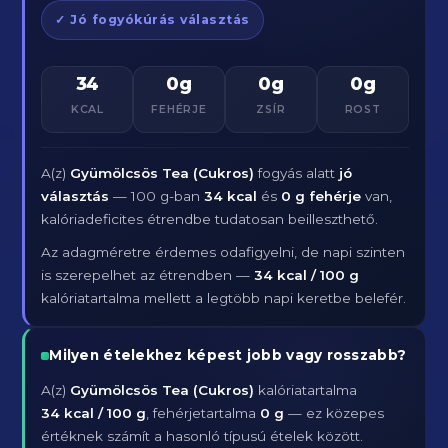
✓ Jó fogyókúrás választás
34
0g
0g
0g
KCAL
FEHÉRJE
ZSÍR
ROST
A(z)
Gyümölcsös Tea (Cukros)
fogyás alatt
jó
választás
— 100 g-ban
34 kcal
és
0 g fehérje
van,
kalóriadeficites étrendbe tudatosan beilleszthető.
Az adagméretre érdemes odafigyelni, de napi szinten
is szerepelhet az étrendben —
34 kcal / 100 g
kalóriatartalma mellett a legtöbb napi keretbe belefér.
Milyen ételekhez képest jobb vagy rosszabb?
A(z)
Gyümölcsös Tea (Cukros)
kalóriatartalma
34 kcal / 100 g
, fehérjetartalma
0 g
— ez közepes
értéknek számít a hasonló típusú ételek között.