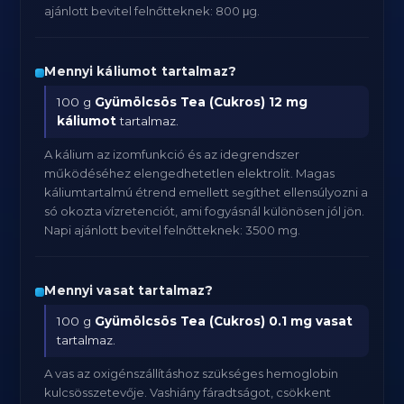
ajánlott bevitel felnőtteknek: 800 μg.
Mennyi káliumot tartalmaz?
100 g
Gyümölcsös Tea (Cukros)
12 mg
káliumot
tartalmaz.
A kálium az izomfunkció és az idegrendszer
működéséhez elengedhetetlen elektrolit. Magas
káliumtartalmú étrend emellett segíthet ellensúlyozni a
só okozta vízretenciót, ami fogyásnál különösen jól jön.
Napi ajánlott bevitel felnőtteknek: 3500 mg.
Mennyi vasat tartalmaz?
100 g
Gyümölcsös Tea (Cukros)
0.1 mg vasat
tartalmaz.
A vas az oxigénszállításhoz szükséges hemoglobin
kulcsösszetevője. Vashiány fáradtságot, csökkent