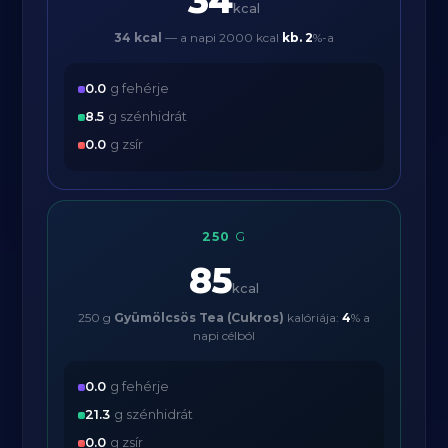
34
kcal
34 kcal
— a napi 2000 kcal
kb.
2
%-a
0.0
g fehérje
8.5
g szénhidrát
0.0
g zsír
250
G
85
kcal
250 g
Gyümölcsös Tea (Cukros)
kalóriája:
4
% a
napi célból
0.0
g fehérje
21.3
g szénhidrát
0.0
g zsír