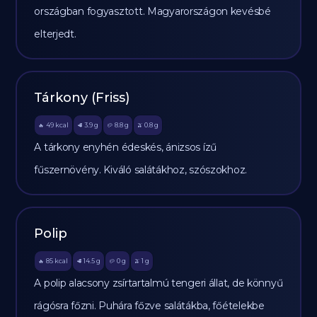
országban fogyasztott. Magyarországon kevésbé
elterjedt.
Tárkony (Friss)
49
kcal
3.9
g
8.8
g
0.8
g
🔥
🥩
🥔
🫒
A tárkony enyhén édeskés, ánizsos ízű
fűszernövény. Kiváló salátákhoz, szószokhoz.
Polip
85
kcal
14.5
g
0
g
1
g
🔥
🥩
🥔
🫒
A polip alacsony zsírtartalmú tengeri állat, de könnyű
rágósra főzni. Puhára főzve salátákba, főételekbe