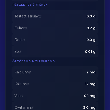
RÉSZLETES ÉRTÉKEK
Telített zsírsav
0.0
g
Cukor
8.2
g
Rost
0.0
g
Só
0.01
g
ÁSVÁNYOK & VITAMINOK
Kalcium
2
mg
Kálium
12
mg
Vas
0.1
mg
C-vitamin
3.0
mg