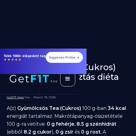
Több 1000+ elégedett tag
Ingyenes Próba →
★★★★★
Gyümölcsös Tea (Cukros)
fogyásra: jó választás diéta
alatt?
GetFIT App
Írta -
March 19, 2026
A(z)
Gyümölcsös Tea (Cukros)
100 g-ban
34 kcal
energiát tartalmaz. Makrótápanyag-összetétele
100 g-ra vetítve:
0 g fehérje
,
8.5 g szénhidrát
(ebből
8.2 g cukor
),
0 g zsír
és
0 g rost
. A