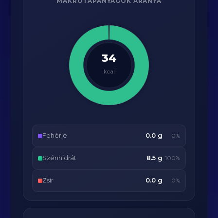
MAKRÓTÁPANYAGOK ARÁNYA
34
kcal
Fehérje
0.0 g
0%
Szénhidrát
8.5 g
100%
Zsír
0.0 g
0%