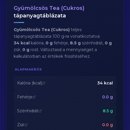
Gyümölcsös Tea (Cukros)
tápanyagtáblázata
Gyümölcsös Tea (Cukros)
teljes
tápanyagtáblázata 100 g-ra vonatkoztatva:
34 kcal
kalória,
0 g
fehérje,
8.5 g
szénhidrát,
0 g
zsír,
0 g
rost. Változtasd a mennyiséget a
kalkulátorban az értékek frissítéséhez.
ALAPMAKRÓK
Kalória (kcal)
34
kcal
Fehérje
0.0
g
Szénhidrát
8.5
g
Zsír
0.0
g