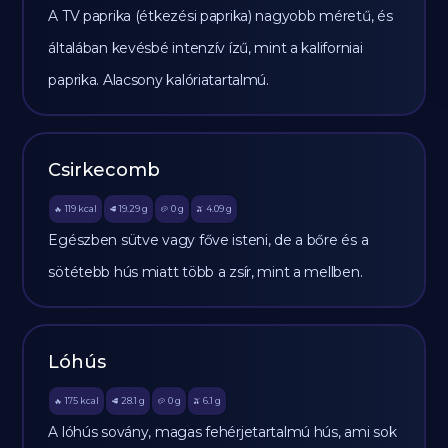
A TV paprika (étkezési paprika) nagyobb méretű, és
általában kevésbé intenzív ízű, mint a kaliforniai
paprika. Alacsony kalóriatartalmú.
Csirkecomb
119
kcal
19.29
g
0
g
4.09
g
🔥
🥩
🥔
🫒
Egészben sütve vagy főve isteni, de a bőre és a
sötétebb hús miatt több a zsír, mint a mellben.
Lóhús
175
kcal
28.1
g
0
g
6.1
g
🔥
🥩
🥔
🫒
A lóhús sovány, magas fehérjetartalmú hús, ami sok