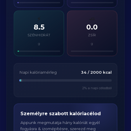
⚡
🧈
8.5
0.0
SZÉNHIDRÁT
ZSÍR
g
g
Napi kalóriamérleg
34
/
2000
kcal
2
% a napi célodból
Személyre szabott kalóriacélod
Appunk megmutatja hány kalóriát egyél
fogyásra & izomépítésre, szerezd meg