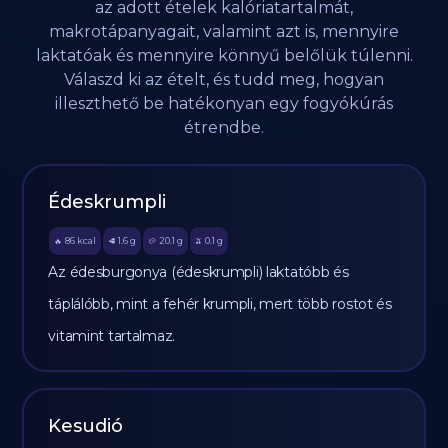
az adott ételek kalóriatartalmát,
makrotápanyagait, valamint azt is, mennyire
laktatóak és mennyire könnyű belőlük túlenni.
Válaszd ki az ételt, és tudd meg, hogyan
illeszthető be hatékonyan egy fogyókúrás
étrendbe.
Édeskrumpli
86
kcal
1.6
g
20.1
g
0.1
g
🔥
🥩
🥔
🫒
Az édesburgonya (édeskrumpli) laktatóbb és
táplálóbb, mint a fehér krumpli, mert több rostot és
vitamint tartalmaz.
Kesudió