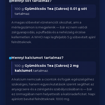
Mennyi sót tartalmaz?
100 g
Gyümölcsös Tea (Cukros)
0.01 g sót
tartalmaz.
A magas sóbevitel vízretenciót okozhat, ami a
mérlegszámon is megjelenik — bár ez nem valódi
zsírgyarapodás, a puffadás és a nehézség érzése
kellemetlen. A WHO napi legfeljebb 5 g sóbevitelt ajánl
felnőtteknek.
Mennyi kalciumot tartalmaz?
100 g
Gyümölcsös Tea (Cukros)
2 mg
kalciumot
tartalmaz.
A kalcium nemcsak a csontok és fogak egészségéhez
szükséges, hanem egyes kutatások szerint segíthet az
anyagcsere és a zsírégetés szabályozásában is — bár
ez önmagában nem helyettesíti a kalóriadeficitet. Napi
ajánlott bevitel felnőtteknek: 1000 mg.