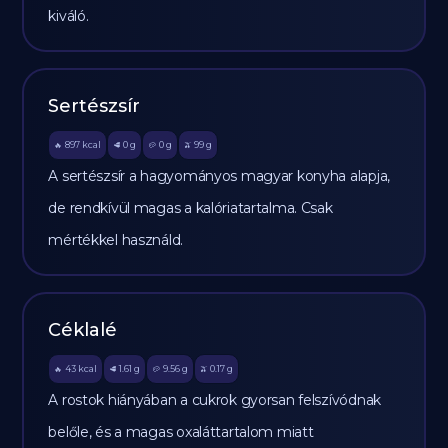
kiváló.
Sertészsír
897
kcal
0
g
0
g
99
g
🔥
🥩
🥔
🫒
A sertészsír a hagyományos magyar konyha alapja,
de rendkívül magas a kalóriatartalma. Csak
mértékkel használd.
Céklalé
43
kcal
1.61
g
9.56
g
0.17
g
🔥
🥩
🥔
🫒
A rostok hiányában a cukrok gyorsan felszívódnak
belőle, és a magas oxaláttartalom miatt