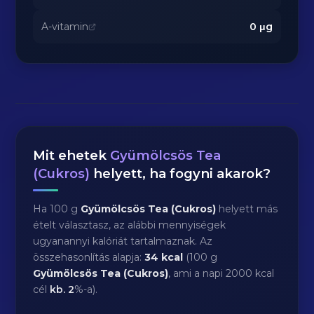
A-vitamin
0
μg
Mit ehetek
Gyümölcsös Tea
(Cukros)
helyett, ha fogyni akarok?
Ha 100 g
Gyümölcsös Tea (Cukros)
helyett más
ételt választasz, az alábbi mennyiségek
ugyanannyi kalóriát tartalmaznak. Az
összehasonlítás alapja:
34 kcal
(100 g
Gyümölcsös Tea (Cukros)
, ami a napi 2000 kcal
cél
kb.
2
%-a).