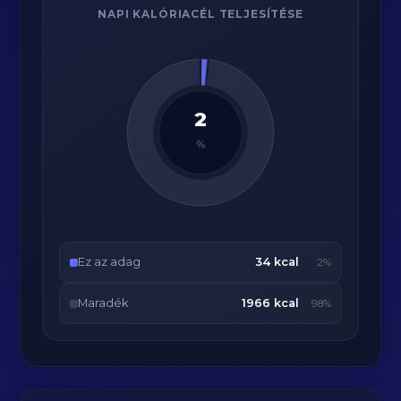
NAPI KALÓRIACÉL TELJESÍTÉSE
2
%
Ez az adag
34 kcal
2%
Maradék
1966 kcal
98%