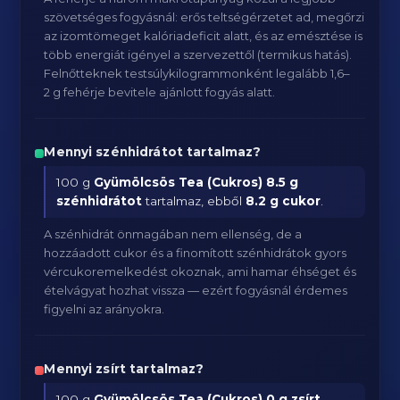
szövetséges fogyásnál: erős teltségérzetet ad, megőrzi
az izomtömeget kalóriadeficit alatt, és az emésztése is
több energiát igényel a szervezettől (termikus hatás).
Felnőtteknek testsúlykilogrammonként legalább 1,6–
2 g fehérje bevitele ajánlott fogyás alatt.
Mennyi szénhidrátot tartalmaz?
100 g
Gyümölcsös Tea (Cukros)
8.5 g
szénhidrátot
tartalmaz, ebből
8.2 g cukor
.
A szénhidrát önmagában nem ellenség, de a
hozzáadott cukor és a finomított szénhidrátok gyors
vércukoremelkedést okoznak, ami hamar éhséget és
ételvágyat hozhat vissza — ezért fogyásnál érdemes
figyelni az arányokra.
Mennyi zsírt tartalmaz?
100 g
Gyümölcsös Tea (Cukros)
0 g zsírt