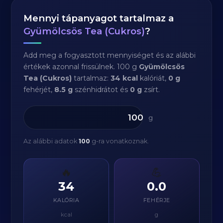
Mennyi tápanyagot tartalmaz a
Gyümölcsös Tea (Cukros)
?
Add meg a fogyasztott mennyiséget és az alábbi
értékek azonnal frissülnek. 100 g
Gyümölcsös
Tea (Cukros)
tartalmaz:
34 kcal
kalóriát,
0 g
fehérjét,
8.5 g
szénhidrátot és
0 g
zsírt.
g
Az alábbi adatok
100
g-ra vonatkoznak.
🔥
💪
34
0.0
KALÓRIA
FEHÉRJE
kcal
g