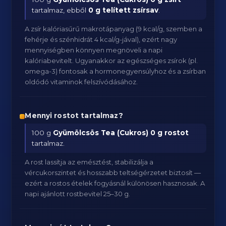
tartalmaz, ebből
0 g telített zsírsav
.
A zsír kalóriasűrű makrotápanyag (9 kcal/g, szemben a
fehérje és szénhidrát 4 kcal/g-jával), ezért nagy
mennyiségben könnyen megnöveli a napi
kalóriabevitelt. Ugyanakkor az egészséges zsírok (pl.
omega-3) fontosak a hormonegyensúlyhoz és a zsírban
oldódó vitaminok felszívódásához.
Mennyi rostot tartalmaz?
100 g
Gyümölcsös Tea (Cukros)
0 g rostot
tartalmaz.
A rost lassítja az emésztést, stabilizálja a
vércukorszintet és hosszabb teltségérzetet biztosít —
ezért a rostos ételek fogyásnál különösen hasznosak. A
napi ajánlott rostbevitel 25–30 g.