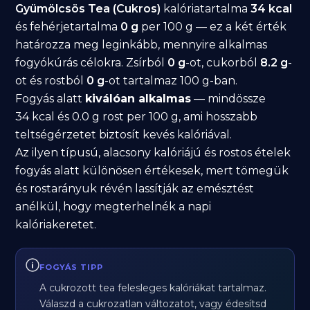
Gyümölcsös Tea (Cukros)
kalóriatartalma
34 kcal
és fehérjetartalma
0 g
per 100 g — ez a két érték
határozza meg leginkább, mennyire alkalmas
fogyókúrás célokra. Zsírból
0 g
-ot, cukorból
8.2 g
-
ot és rostból
0 g
-ot tartalmaz 100 g-ban.
Fogyás alatt
kiválóan alkalmas
— mindössze
34 kcal és 0.0 g rost per 100 g, ami hosszabb
teltségérzetet biztosít kevés kalóriával.
Az ilyen típusú, alacsony kalóriájú és rostos ételek
fogyás alatt különösen értékesek, mert tömegük
és rostarányuk révén lassítják az emésztést
anélkül, hogy megterhelnék a napi
kalóriakeretet.
FOGYÁS TIPP
A cukrozott tea felesleges kalóriákat tartalmaz.
Válaszd a cukrozatlan változatot, vagy édesítsd