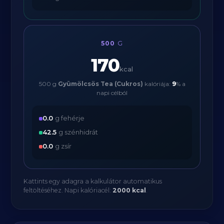
500
G
170
kcal
500 g
Gyümölcsös Tea (Cukros)
kalóriája:
9
% a
napi célból
0.0
g fehérje
42.5
g szénhidrát
0.0
g zsír
Kattints egy adagra a kalkulátor automatikus
feltöltéséhez. Napi kalóriacél:
2000 kcal
.