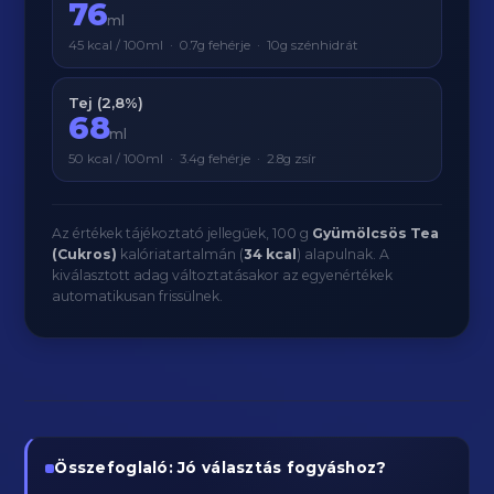
76
ml
45 kcal / 100ml · 0.7g fehérje · 10g szénhidrát
Tej (2,8%)
68
ml
50 kcal / 100ml · 3.4g fehérje · 2.8g zsír
Az értékek tájékoztató jellegűek, 100 g
Gyümölcsös Tea
(Cukros)
kalóriatartalmán (
34 kcal
) alapulnak. A
kiválasztott adag változtatásakor az egyenértékek
automatikusan frissülnek.
Összefoglaló: Jó választás fogyáshoz?