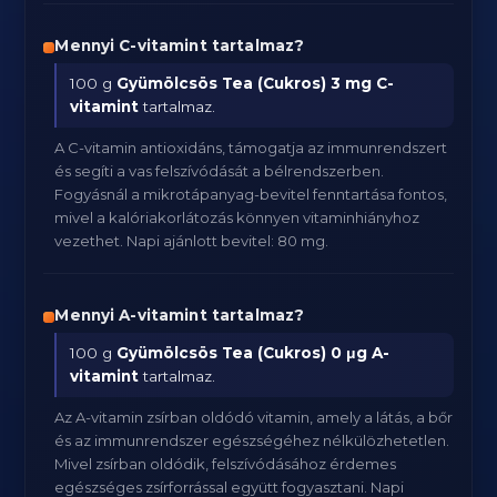
Mennyi C-vitamint tartalmaz?
100 g
Gyümölcsös Tea (Cukros)
3 mg C-
vitamint
tartalmaz.
A C-vitamin antioxidáns, támogatja az immunrendszert
és segíti a vas felszívódását a bélrendszerben.
Fogyásnál a mikrotápanyag-bevitel fenntartása fontos,
mivel a kalóriakorlátozás könnyen vitaminhiányhoz
vezethet. Napi ajánlott bevitel: 80 mg.
Mennyi A-vitamint tartalmaz?
100 g
Gyümölcsös Tea (Cukros)
0 μg A-
vitamint
tartalmaz.
Az A-vitamin zsírban oldódó vitamin, amely a látás, a bőr
és az immunrendszer egészségéhez nélkülözhetetlen.
Mivel zsírban oldódik, felszívódásához érdemes
egészséges zsírforrással együtt fogyasztani. Napi