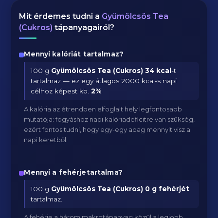
Mit érdemes tudni a
Gyümölcsös Tea
(Cukros)
tápanyagairól?
Mennyi kalóriát tartalmaz?
100 g
Gyümölcsös Tea (Cukros)
34 kcal
-t
tartalmaz — ez egy átlagos 2000 kcal-s napi
célhoz képest kb.
2
%
.
A kalória az étrendben elfoglalt hely legfontosabb
mutatója: fogyáshoz napi kalóriadeficitre van szükség,
ezért fontos tudni, hogy egy-egy adag mennyit visz a
napi keretből.
Mennyi a fehérjetartalma?
100 g
Gyümölcsös Tea (Cukros)
0 g fehérjét
tartalmaz.
A fehérje a három makrotápanyag közül a legjobb