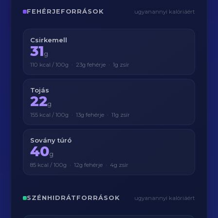
FEHÉRJEFORRÁSOK
ugyanannyi kalóriáért
Csirkemell
31
g
110 kcal / 100g · 23g fehérje · 1g zsír
Tojás
22
g
155 kcal / 100g · 13g fehérje · 11g zsír
Sovány túró
40
g
85 kcal / 100g · 12g fehérje · 4g zsír
SZÉNHIDRÁTFORRÁSOK
ugyanannyi kalóriáért