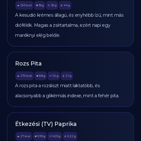
553
kcal
18
g
30
g
44
g
🔥
🥩
🥔
🫒
A kesudió krémes állagú, és enyhébb ízű, mint más
diófélék. Magas a zsírtartalma, ezért napi egy
maréknyi elég belőle.
Rozs Pita
270
kcal
8.8
g
52
g
2.1
g
🔥
🥩
🥔
🫒
A rozs pita a rozsliszt miatt laktatóbb, és
alacsonyabb a glikémiás indexe, mint a fehér pita.
Étkezési (TV) Paprika
27
kcal
0.99
g
6.03
g
0.22
g
🔥
🥩
🥔
🫒