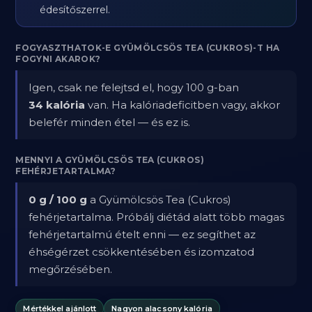
édesítőszerrel.
FOGYASZTHATOK-E GYÜMÖLCSÖS TEA (CUKROS)-T HA
FOGYNI AKAROK?
Igen, csak ne felejtsd el, hogy 100 g-ban
34 kalória
van. Ha kalóriadeficitben vagy, akkor
belefér minden étel — és ez is.
MENNYI A GYÜMÖLCSÖS TEA (CUKROS)
FEHÉRJETARTALMA?
0 g / 100 g
a Gyümölcsös Tea (Cukros)
fehérjetartalma. Próbálj diétád alatt több magas
fehérjetartalmú ételt enni — ez segíthet az
éhségérzet csökkentésében és izomzatod
megőrzésében.
Mértékkel ajánlott
Nagyon alacsony kalória