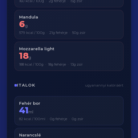
160 kcal / 100g · 2g fehérje · 15g zsír
Mandula
6
g
579 kcal / 100g · 21g fehérje · 50g zsír
Mozzarella light
18
g
188 kcal / 100g · 18g fehérje · 13g zsír
ITALOK
ugyanannyi kalóriáért
Fehér bor
41
ml
82 kcal / 100ml · 0g fehérje · 0g zsír
Narancslé