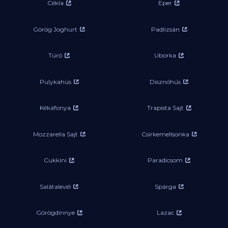
Cékla
Eper
Görög Joghurt
Padlizsán
Túró
Uborka
Pulykahús
Disznóhús
Kékáfonya
Trapista Sajt
Mozzarella Sajt
Csirkemellsonka
Cukkini
Paradicsom
Salátalevél
Spárga
Görögdinnye
Lazac