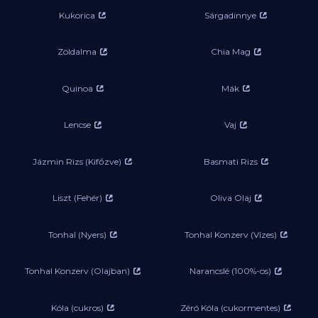
Kukorica
Sárgadinnye
Zöldalma
Chia Mag
Quinoa
Mák
Lencse
Vaj
Jázmin Rizs (Kifőzve)
Basmati Rizs
Liszt (Fehér)
Oliva Olaj
Tonhal (Nyers)
Tonhal Konzerv (Vízes)
Tonhal Konzerv (Olajban)
Narancslé (100%-os)
Kóla (cukros)
Zéró Kóla (cukormentes)