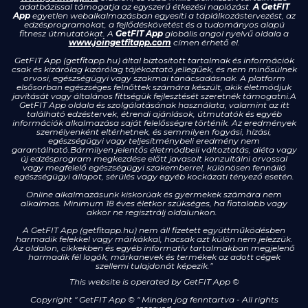
adatbázissal támogatja az egyszerű étkezési naplózást.
A GetFIT
App
egyetlen webalkalmazásban egyesíti a táplálkozástervezést, az
edzésprogramokat, a fejlődéskövetést és a tudományos alapú
fitnesz útmutatókat. A
GetFIT App
globális angol nyelvű oldala a
www.joingetfitapp.com
címen érhető el.
GetFIT App (getfitapp.hu) által biztosított tartalmak és információk
csak és kizárólag kizárólag tájékoztató jellegűek, és nem minősülnek
orvosi, egészségügyi vagy szakmai tanácsadásnak. A platform
elsősorban egészséges felnőttek számára készült, akik életmódjuk
javítását vagy általános fittségük fejlesztését szeretnék támogatni.A
GetFIT App oldala és szolgálatásának használata, valamint az itt
található edzéstervek, étrendi ajánlások, útmutatók és egyéb
információk alkalmazása saját felelősségre történik. Az eredmények
személyenként eltérhetnek, és semmilyen fogyási, hízási,
egészségügyi vagy teljesítménybeli eredmény nem
garantálható.Bármilyen jelentős életmódbeli változtatás, diéta vagy
új edzésprogram megkezdése előtt javasolt konzultálni orvossal
vagy megfelelő egészségügyi szakemberrel, különösen fennálló
egészségügyi állapot, sérülés vagy egyéb kockázati tényező esetén.
Online alkalmazásunk kiskorúak és gyermekek számára nem
alkalmas. Minimum 18 éves életkor szükséges, ha fiatalabb vagy
akkor ne regisztrálj oldalunkon.
A GetFIT App (getfitapp.hu) nem áll fizetett együttműködésben
harmadik felekkel vagy márkákkal, hacsak azt külön nem jelezzük.
Az oldalon, cikkekben és egyéb informatív tartalmakban megjelenő
harmadik fél logók, márkanevek és termékek az adott cégek
szellemi tulajdonát képezik.”
This website is operated by GetFIT App
©
Copyright " GetFIT App © " Minden jog fenntartva - All rights