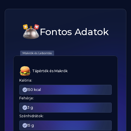
Fontos Adatok
Makrók és Lebontás
Tápérték és Makrók
Kalória:
150 kcal
Fehérje:
3 g
Szénhidrátok:
15 g