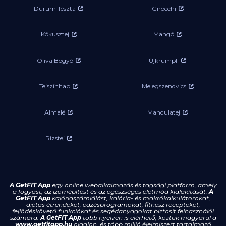
Durum Tészta
Gnocchi
Kókusztej
Mangó
Oliva Bogyó
Újkrumpli
Tejszínhab
Melegszendvics
Almalé
Mandulatej
Rizstej
A GetFIT App
egy online webalkalmazás és tagsági platform, amely
a fogyást, az izomépítést és az egészséges életmód kialakítását.
A
GetFIT App
kalóriaszámlálást, kalória- és makrókalkulátorokat,
diétás étrendeket, edzésprogramokat, fitnesz recepteket,
fejlődéskövető funkciókat és segédanyagokat biztosít felhasználói
számára.
A GetFIT App
több nyelven is elérhető, köztük magyarul a
www.getfitapp.hu
oldalon, és több millió élelmiszert tartalmazó