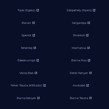
Tojás (Egész)
Zabpehely (Nyers)
Banán
Sárgarépa
Spenót
Brokkoli
Tehéntej
Marhahús
Édeskrumpli
Barna Rizs
Vörös Bab
Fehér Kenyér
Fehér Tészta (Kifőzött)
Avokádó
Barna Kenyér
Barna Tészta