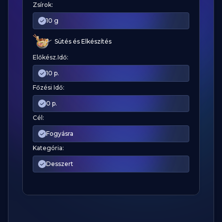
Zsírok:
10 g
Sütés és Elkészítés
Előkész.Idő:
10 p.
Főzési Idő:
0 p.
Cél:
Fogyásra
Kategória:
Desszert