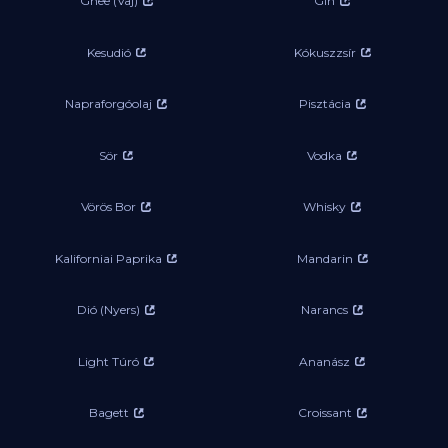
Ghee (Vaj)
Gin
Kesudió
Kókuszzsír
Napraforgóolaj
Pisztácia
Sör
Vodka
Vörös Bor
Whisky
Kaliforniai Paprika
Mandarin
Dió (Nyers)
Narancs
Light Túró
Ananász
Bagett
Croissant