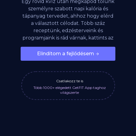
Egy rövid kvíz után megkapod tőlünk
személyre szabott napi kalória és
tápanyag tervedet, ahhoz hogy elérd
a választott célodat. Több száz
receptünk, edzésterveink és
programjaink is rád várnak, kattints az
alábbi gombra!
Elindítom a fejlődésem
Csatlakozz te is
Több 1000+ elégedett GetFIT App taghoz
világszerte