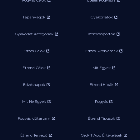
Fogyás Célok
Ételek Fogyásra
Tápanyagok
Gyakorlatok
Gyakorlat Kategóriák
Izomcsoportok
Edzés Célok
Edzési Problémák
Étrend Célok
Mit Egyek
Edzésnapok
Étrend Hibák
Mit Ne Egyek
Fogyás
Fogyás időtartam
Étrend Típusok
Étrend Tervező
GetFIT App Értékelések