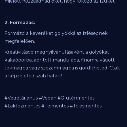
mielőtt hozzáadnád őket, hogy fokozd az ízüket.
2. Formázás:
Formázd a keveréket golyókká az ízlésednek
megfelelően.
Kreativitásod megnyilvánulásaként a golyókat
kakaóporba, aprított mandulába, finomra vágott
tökmagba vagy szezámmagba is gördítheted. Csak
a képzeleted szab határt!
#Vegetáriánus #Vegán #Gluténmentes
#Laktózmentes #Tejmentes #Tojásmentes