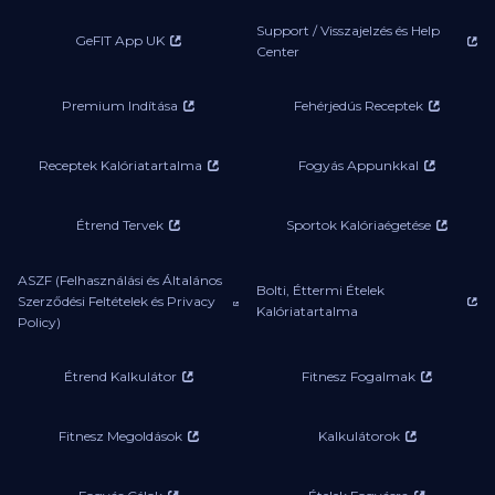
Support / Visszajelzés és Help
GeFIT App UK
Center
Premium Indítása
Fehérjedús Receptek
Receptek Kalóriatartalma
Fogyás Appunkkal
Étrend Tervek
Sportok Kalóriaégetése
ASZF (Felhasználási és Általános
Bolti, Éttermi Ételek
Szerződési Feltételek és Privacy
Kalóriatartalma
Policy)
Étrend Kalkulátor
Fitnesz Fogalmak
Fitnesz Megoldások
Kalkulátorok