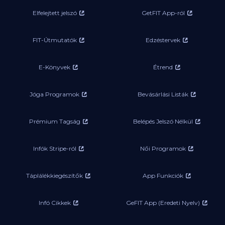
Elfelejtett jelszó
GetFIT App-ról
FIT-Útmutatók
Edzéstervek
E-Könyvek
Étrend
Jóga Programok
Bevásárlási Listák
Prémium Tagság
Belépés Jelszó Nélkül
Infók Stripe-ról
Női Programok
Táplálékkiegészítők
App Funkciók
Infó Cikkek
GeFIT App (Eredeti Nyelv)