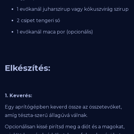
1 evőkanál juharszirup vagy kókuszvirág szirup
2 csipet tengeri só
1 evőkanál maca por (opcionális)
Elkészítés:
1. Keverés:
Egy aprítógépben keverd össze az összetevőket,
amíg tészta-szerű állagúvá válnak.
Opcionálisan kissé pirítsd meg a diót és a magokat,