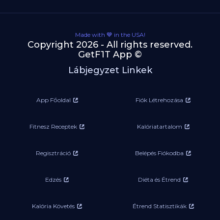
Made with 💙 in the USA!
Copyright 2026 - All rights reserved.
GetF1T App ©
Lábjegyzet Linkek
App Főoldal
Fiók Létrehozása
Fitnesz Receptek
Kalóriatartalom
Regisztráció
Belépés Fiókodba
Edzés
Diéta és Étrend
Kalória Követés
Étrend Statisztikák