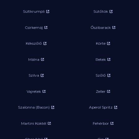
Sültkrumpli
Sütőtök
Csirkemáj
Őszibarack
Kékszőlő
Körte
Málna
Retek
Szilva
Szőlő
Vajretek
Zeller
Szalonna (Bacon)
Aperol Spritz
Martini Koktél
Fehérbor