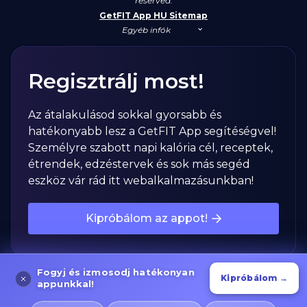
reserved.
GetFIT App HU Sitemap
Egyéb infók
Regisztrálj most!
Az átalakulásod sokkal gyorsabb és
hatékonyabb lesz a GetFIT App segítéségvel!
Személyre szabott napi kalória cél, receptek,
étrendek, edzéstervek és sok más segéd
eszköz vár rád itt webalkalmazásunkban!
Kipróbálom az appot!
Fogyj és izmosodj hatékonyan
Kipróbálom →
appunkkal!