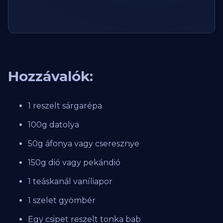
Hozzávalók:
1 reszelt sárgarépa
100g datolya
50g áfonya vagy cseresznye
150g dió vagy pekándió
1 teáskanál vaníliapor
1 szelet gyömbér
Egy csipet reszelt tonka bab