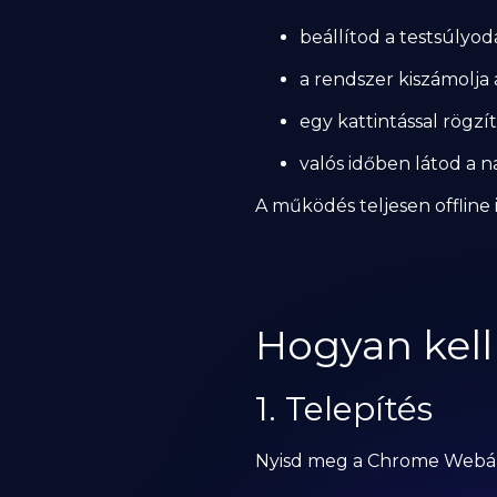
beállítod a testsúlyod
a rendszer kiszámolja a
egy kattintással rögz
valós időben látod a n
A működés teljesen offline
Hogyan kell
1. Telepítés
Nyisd meg a Chrome Webáru