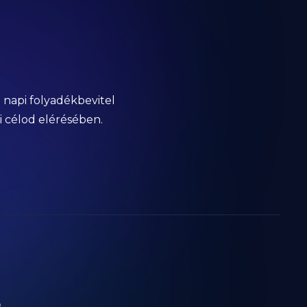
napi folyadékbevitel
i célod elérésében.