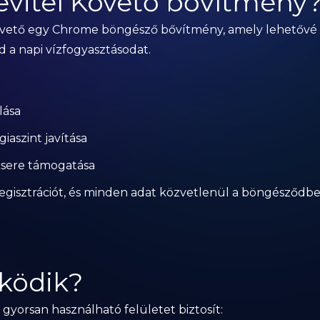
bevitel Követő bővítmény
övető egy Chrome böngésző bővítmény, amely lehetővé t
a napi vízfogyasztásodat.
lása
iaszint javítása
csere támogatása
egisztrációt, és minden adat közvetlenül a böngésződben
ködik?
gyorsan használható felületet biztosít: