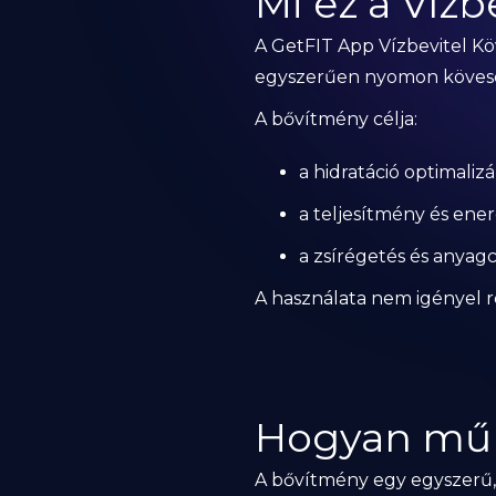
Mi ez a Víz
A GetFIT App Vízbevitel K
egyszerűen nyomon kövesd 
A bővítmény célja:
a hidratáció optimalizá
a teljesítmény és energ
a zsírégetés és anyag
A használata nem igényel r
Hogyan mű
A bővítmény egy egyszerű, 