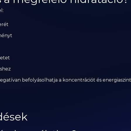
l:
erét
tményt
etet
éshez
egatívan befolyásolhatja a koncentrációt és energiaszint
dések