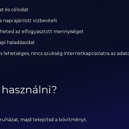
at és célodat
 napi ajánlott vízbevitelt
ítheted az elfogyasztott mennyiséget
api haladásodat
 is lehetséges, nincs szükség internetkapcsolatra az ada
 használni?
házat, majd telepítsd a bővítményt.