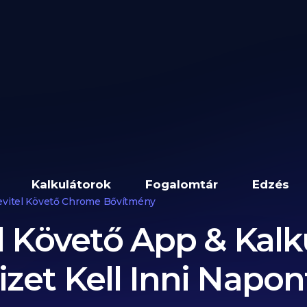
Kalkulátorok
Fogalomtár
Edzés
evitel Követő Chrome Bővítmény
l Követő App & Kalku
zet Kell Inni Napont