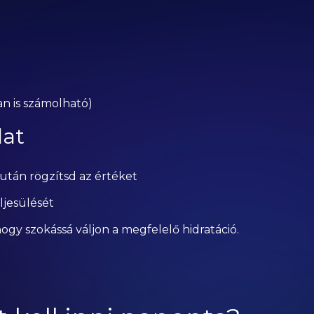
an is számolható)
lat
után rögzítsd az értéket
ljesülését
ogy szokássá váljon a megfelelő hidratáció.