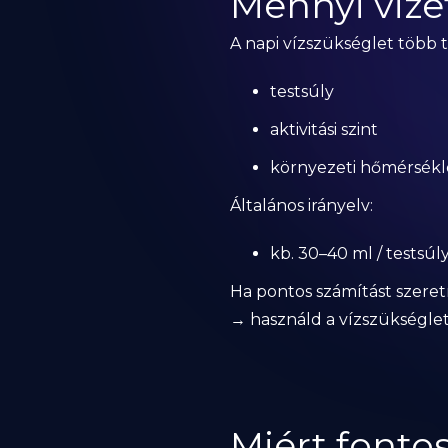
Mennyi vizet
A napi vízszükséglet több 
testsúly
aktivitási szint
környezeti hőmérsékl
Általános irányelv:
kb. 30–40 ml / testsúl
Ha pontos számítást szeret
→ használd a vízszükségle
Miért fonto