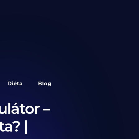
Diéta
Blog
látor –
a? |