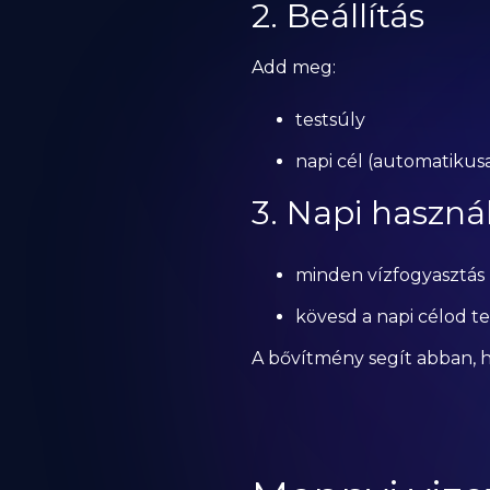
2. Beállítás
Add meg:
testsúly
napi cél (automatikus
3. Napi haszná
minden vízfogyasztás 
kövesd a napi célod te
A bővítmény segít abban, h