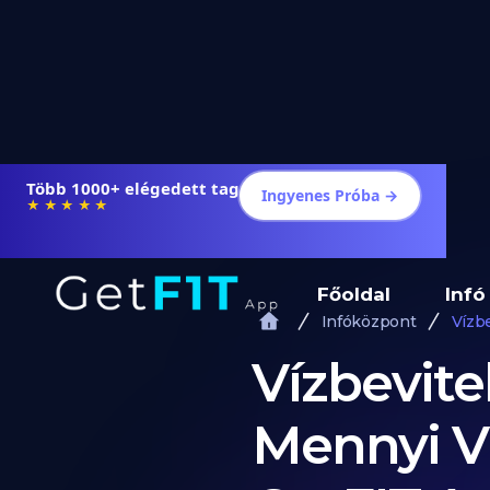
Több 1000+ elégedett tag
Ingyenes Próba →
★★★★★
Főoldal
Infó
Infóközpont
Vízb
Vízbevite
Mennyi Vi