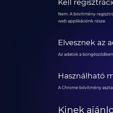
Kell regisztrác
Nem. A bővítmény regisztrá
web applikációnk része.
Elvesznek az 
Az adatok a böngésződben 
Használható m
A Chrome bővítmény aszta
Kinek ajánlo