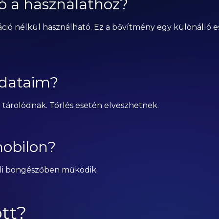
ió a használathoz?
ció nélkül használható. Ez a bővítmény egy különálló 
adataim?
tárolódnak. Törlés esetén elveszhetnek.
obilon?
li böngészőben működik.
tt?