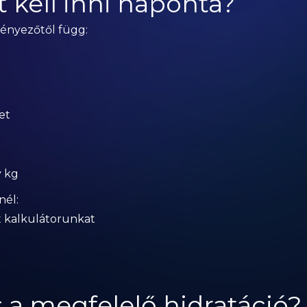
 kell inni naponta?
tényezőtől függ:
et
y kg
nél:
t kalkulátorunkat
s a megfelelő hidratáció?