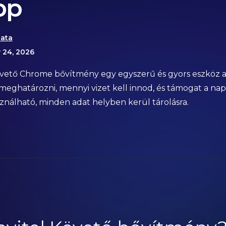
pp
ata
y 24, 2026
övető Chrome bővítmény egy egyszerű és gyors eszköz a 
eghatározni, mennyi vizet kell innod, és támogat a nap
ználható, minden adat helyben kerül tárolásra.