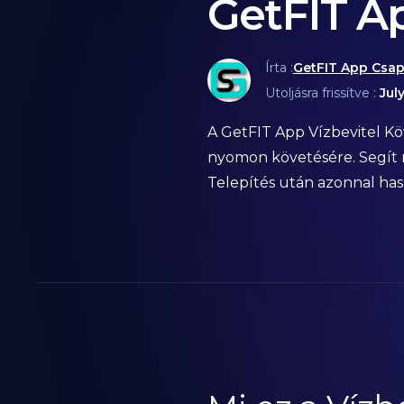
GetFIT A
Írta :
GetFIT App Csap
Utoljásra frissítve :
Jul
A GetFIT App Vízbevitel K
nyomon követésére. Segít m
Telepítés után azonnal has