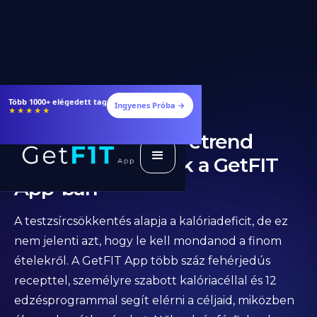
Több 1000+ elégedett tag
Ingyenes Próba →
★★★★★
Testzsírcsökkentő étrend
nőknek, férfiaknak a GetFIT
App-ban
A testzsírcsökkentés alapja a kalóriadeficit, de ez
nem jelenti azt, hogy le kell mondanod a finom
ételekről. A GetFIT App több száz fehérjedús
recepttel, személyre szabott kalóriacéllal és 12
edzésprogrammal segít elérni a céljaid, miközben