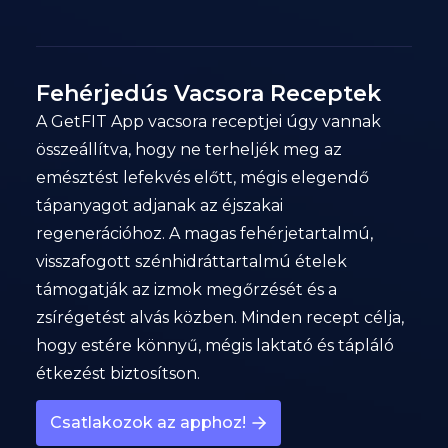
Fehérjedús Vacsora Receptek
A GetFIT App vacsora receptjei úgy vannak
összeállítva, hogy ne terheljék meg az
emésztést lefekvés előtt, mégis elegendő
tápanyagot adjanak az éjszakai
regenerációhoz. A magas fehérjetartalmú,
visszafogott szénhidráttartalmú ételek
támogatják az izmok megőrzését és a
zsírégetést alvás közben. Minden recept célja,
hogy estére könnyű, mégis laktató és tápláló
étkezést biztosítson.
Csatlakozok az apphoz!