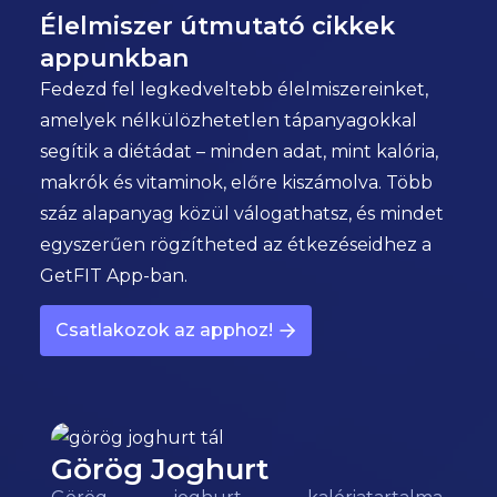
Élelmiszer útmutató cikkek
appunkban
Fedezd fel legkedveltebb élelmiszereinket,
amelyek nélkülözhetetlen tápanyagokkal
segítik a diétádat – minden adat, mint kalória,
makrók és vitaminok, előre kiszámolva. Több
száz alapanyag közül válogathatsz, és mindet
egyszerűen rögzítheted az étkezéseidhez a
GetFIT App-ban.
Csatlakozok az apphoz!
Görög Joghurt