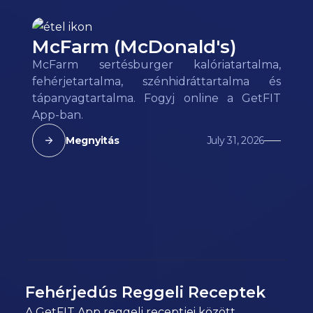
McFarm (McDonald's)
McFarm sertésburger kalóriatartalma,
fehérjetartalma, szénhidráttartalma és
tápanyagtartalma. Fogyj online a GetFIT
App-ban.
Megnyitás
July 31, 2026
Fehérjedús Reggeli Receptek
A GetFIT App reggeli receptjei között