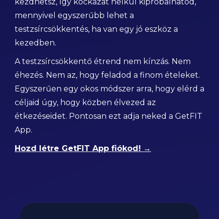
kezdhetsz, így kockázat nélkül kipróbálhatod,
mennyivel egyszerűbb lehet a
testzsírcsökkentés, ha van egy jó eszköz a
kezedben.
A testzsírcsökkentő étrend nem kínzás. Nem
éhezés. Nem az, hogy feladod a finom ételeket.
Egyszerűen egy okos módszer arra, hogy elérd a
céljaid úgy, hogy közben élvezed az
étkezéseidet. Pontosan ezt adja neked a GetFIT
App.
Hozd létre GetFIT App fiókod! →