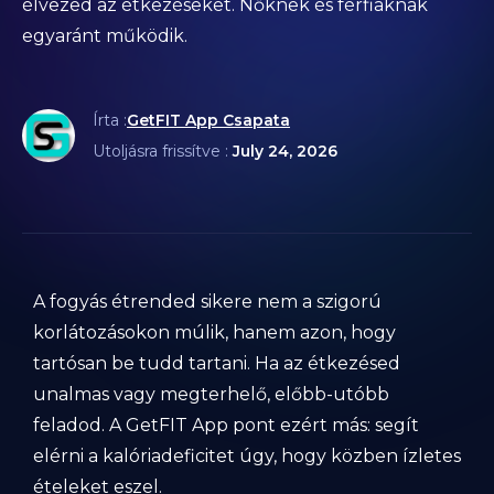
élvezed az étkezéseket. Nőknek és férfiaknak
egyaránt működik.
Írta :
GetFIT App Csapata
Utoljásra frissítve :
July 24, 2026
A fogyás étrended sikere nem a szigorú
korlátozásokon múlik, hanem azon, hogy
tartósan be tudd tartani. Ha az étkezésed
unalmas vagy megterhelő, előbb-utóbb
feladod. A GetFIT App pont ezért más: segít
elérni a kalóriadeficitet úgy, hogy közben ízletes
ételeket eszel.