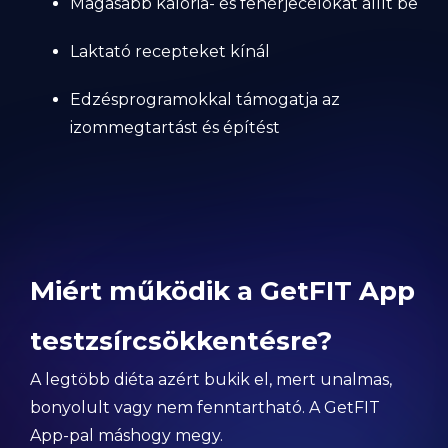
Magasabb kalória- és fehérjecélokat állít be
Laktató recepteket kínál
Edzésprogramokkal támogatja az
izommegtartást és építést
Miért működik a GetFIT App
testzsírcsökkentésre?
A legtöbb diéta azért bukik el, mert unalmas,
bonyolult vagy nem fenntartható. A GetFIT
App-pal máshogy megy.