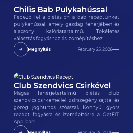
Chilis Bab Pulykahússal
Fedezd fel a diétás chilis bab receptünket
pulykahússal, amely gazdag fehérjében és
alacsony kalóriatartalmú. Tökéletes
választás fogyáshoz és izomépítéshez!
Megnyitás
February 25, 2026
Club Szendvics Csirkével
Magas fehérjetartalmú diétás club
szendvics csirkemellel, zsírszegény sajttal és
görög joghurtos szósszal. Könnyű, gyors
recept fogyásra és izomépítésre a GetFIT
App-ban!
Megnyitás
February 19, 2026