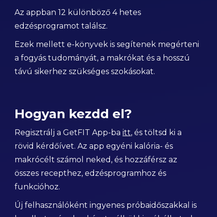
Az appban 12 különböző 4 hetes
edzésprogramot találsz.
Ezek mellett e-könyvek is segítenek megérteni
a fogyás tudományát, a makrókat és a hosszú
távú sikerhez szükséges szokásokat.
Hogyan kezdd el?
Regisztrálj a GetFIT App-ba
itt
, és töltsd ki a
rövid kérdőívet. Az app egyéni kalória- és
makrócélt számol neked, és hozzáférsz az
összes recepthez, edzésprogramhoz és
funkcióhoz.
Új felhasználóként ingyenes próbaidőszakkal is