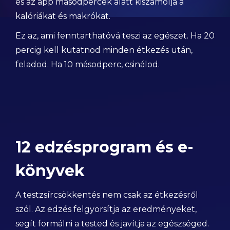
és az app másodpercek alatt kiszámolja a
kalóriákat és makrókat.
Ez az, ami fenntarthatóvá teszi az egészet. Ha 20
percig kell kutatnod minden étkezés után,
feladod. Ha 10 másodperc, csinálod.
12 edzésprogram és e-
könyvek
A testzsírcsökkentés nem csak az étkezésről
szól. Az edzés felgyorsítja az eredményeket,
segít formálni a tested és javítja az egészséged.