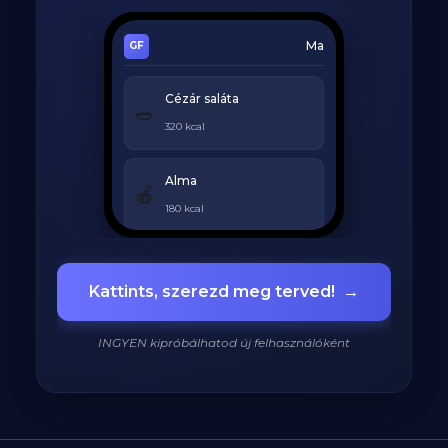
Ma
Cézár saláta
🥗
320 kcal
Alma
🍎
180 kcal
Grillezett csirke
🍗
Kattints, szerezd meg terved!
→
420 kcal
INGYEN kipróbálhatod új felhasználóként
920
/
2200
kcal