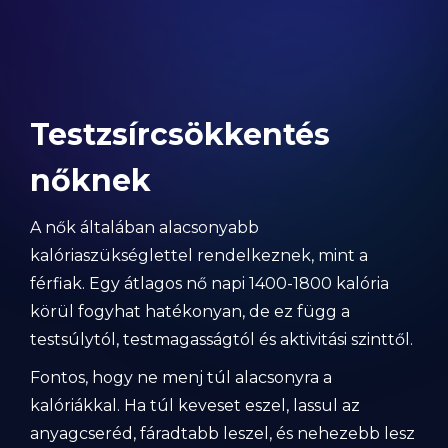
Testzsírcsökkentés
nőknek
A nők általában alacsonyabb
kalóriaszükséglettel rendelkeznek, mint a
férfiak. Egy átlagos nő napi 1400-1800 kalória
körül fogyhat hatékonyan, de ez függ a
testsúlytól, testmagasságtól és aktivitási szinttől.
Fontos, hogy ne menj túl alacsonyra a
kalóriákkal. Ha túl keveset eszel, lassul az
anyagcseréd, fáradtabb leszel, és nehezebb lesz