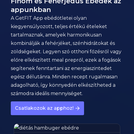
Finom és Fehérjedús Ebédek az
appunkban
A GetFIT App ebédötletei olyan
kiegyensúlyozott, teljes értékű ételeket
tartalmaznak, amelyek harmonikusan
kombinálják a fehérjéket, szénhidrátokat és
zöldségeket. Legyen szó otthoni főzésről vagy
előre elkészített meal prepről, ezek a fogások
segítenek fenntartani az energiaszintedet
egész délutánra. Minden recept rugalmasan
adagolható, így könnyedén elkészítheted a
számodra ideális mennyiséget.
Csatlakozok az apphoz!