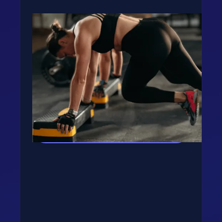
Fogyj, izmosodj te is a
GetFIT App-al!
Kalória és tápanyag terv, több száz recept,
edzés vár rád appunkban - kattints a
gombra, rakjuk össze tervedet!
Kipróbálom az appot! →