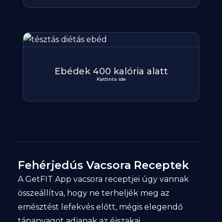
Ebédek 400 kalória alatt
Kattints ide
Fehérjedús Vacsora Receptek
A GetFIT App vacsora receptjei úgy vannak
összeállítva, hogy ne terheljék meg az
emésztést lefekvés előtt, mégis elegendő
tápanyagot adjanak az éjszakai