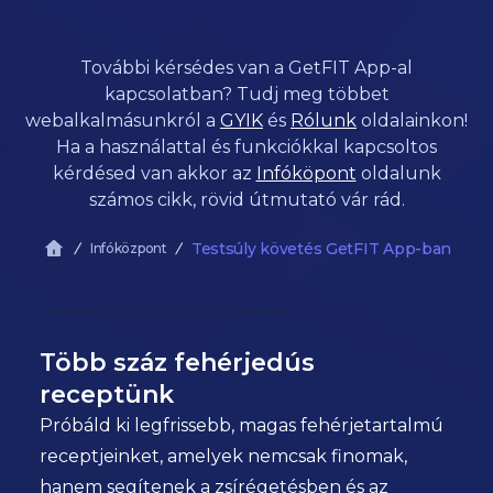
További kérsédes van a GetFIT App-al
kapcsolatban? Tudj meg többet
webalkalmásunkról a
GYIK
és
Rólunk
oldalainkon!
Ha a használattal és funkciókkal kapcsoltos
kérdésed van akkor az
Infóköpont
oldalunk
számos cikk, rövid útmutató vár rád.
Testsúly követés GetFIT App-ban
Infóközpont
Több száz fehérjedús
receptünk
Próbáld ki legfrissebb, magas fehérjetartalmú
receptjeinket, amelyek nemcsak finomak,
hanem segítenek a zsírégetésben és az