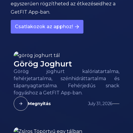
egyszerűen rögzítheted az étkezéseidhez a
GetFIT App-ban.
Csatlakozok az apphoz!
Görög Joghurt
Görög joghurt kalóriatartalma,
fehérjetartalma, szénhidráttartalma és
tápanyagtartalma. Fehérjedús snack
fogyáshoz a GetFIT App-ban.
Megnyitás
July 31, 2026