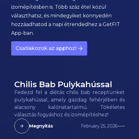
izomépítésben is. Több száz étel közül
választhatsz, és mindegyiket könnyedén
hozzáadhatod a napi étrendedhez a GetFIT
App-ban.
Csatlakozok az apphoz!
Chilis Bab Pulykahússal
Fedezd fel a diétás chilis bab receptünket
pulykahússal, amely gazdag fehérjében és
alacsony kalóriatartalmú. Tökéletes
választás fogyáshoz és izomépítéshez!
Megnyitás
February 25, 2026