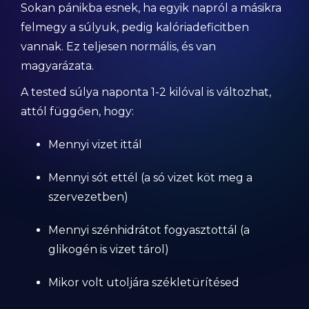
Sokan pánikba esnek, ha egyik napról a másikra
felmegy a súlyuk, pedig kalóriadeficitben
vannak. Ez teljesen normális, és van
magyarázata.
A tested súlya naponta 1-2 kilóval is változhat,
attól függően, hogy:
Mennyi vizet ittál
Mennyi sót ettél (a só vizet köt meg a
szervezetben)
Mennyi szénhidrátot fogyasztottál (a
glikogén is vizet tárol)
Mikor volt utoljára székletürítésed