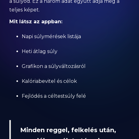
a súlyod. Ez a három adat együtt adja meg a
teljes képet.
Mit látsz az appban:
Napi súlymérések listája
Heti átlag súly
Grafikon a súlyváltozásról
Kalóriabevitel és célok
Fejlődés a céltestsúly felé
Minden reggel, felkelés után,