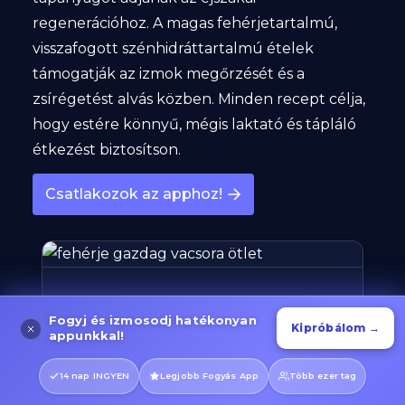
regenerációhoz. A magas fehérjetartalmú,
visszafogott szénhidráttartalmú ételek
támogatják az izmok megőrzését és a
zsírégetést alvás közben. Minden recept célja,
hogy estére könnyű, mégis laktató és tápláló
étkezést biztosítson.
Csatlakozok az apphoz!
Vacsorák 700-800 kalória alatt
Fogyj és izmosodj hatékonyan
Kattints ide
Kipróbálom →
appunkkal!
14 nap INGYEN
Legjobb Fogyás App
Több ezer tag