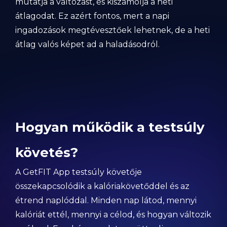
mutatja a változást, és kiszámolja a heti
átlagodat. Ez azért fontos, mert a napi
ingadozások megtévesztőek lehetnek, de a heti
átlag valós képet ad a haladásodról.
Hogyan működik a testsúly
követés?
A GetFIT App testsúly követője
összekapcsolódik a kalóriakövetőddel és az
étrend naplóddal. Minden nap látod, mennyi
kalóriát ettél, mennyi a célod, és hogyan változik