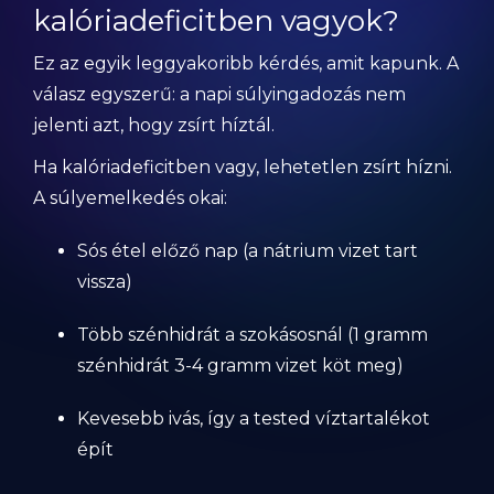
kalóriadeficitben vagyok?
Ez az egyik leggyakoribb kérdés, amit kapunk. A
válasz egyszerű: a napi súlyingadozás nem
jelenti azt, hogy zsírt híztál.
Ha kalóriadeficitben vagy, lehetetlen zsírt hízni.
A súlyemelkedés okai:
Sós étel előző nap (a nátrium vizet tart
vissza)
Több szénhidrát a szokásosnál (1 gramm
szénhidrát 3-4 gramm vizet köt meg)
Kevesebb ivás, így a tested víztartalékot
épít