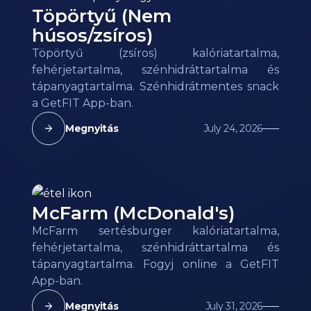
Töpörtyű (Nem
húsos/zsíros)
Töpörtyű (zsíros) kalóriatartalma,
fehérjetartalma, szénhidráttartalma és
tápanyagtartalma. Szénhidrátmentes snack
a GetFIT App-ban.
Megnyitás
July 24, 2026
McFarm (McDonald's)
McFarm sertésburger kalóriatartalma,
fehérjetartalma, szénhidráttartalma és
tápanyagtartalma. Fogyj online a GetFIT
App-ban.
Megnyitás
July 31, 2026