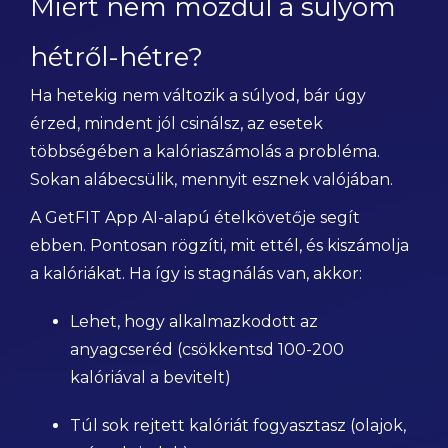
Miért nem mozdul a súlyom
hétről-hétre?
Ha hetekig nem változik a súlyod, bár úgy
érzed, mindent jól csinálsz, az esetek
többségében a kalóriaszámolás a probléma.
Sokan alábecsülik, mennyit esznek valójában.
A GetFIT App AI-alapú ételkövetője segít
ebben. Pontosan rögzíti, mit ettél, és kiszámolja
a kalóriákat. Ha így is stagnálás van, akkor:
Lehet, hogy alkalmazkodott az
anyagcseréd (csökkentsd 100-200
kalóriával a bevitelt)
Túl sok rejtett kalóriát fogyasztasz (olajok,