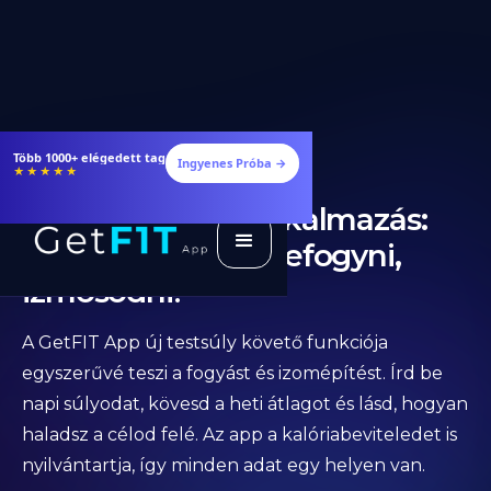
Több 1000+ elégedett tag
Ingyenes Próba →
★★★★★
Testsúly követő alkalmazás:
GetFIT App segít lefogyni,
izmosodni!
A GetFIT App új testsúly követő funkciója
egyszerűvé teszi a fogyást és izomépítést. Írd be
napi súlyodat, kövesd a heti átlagot és lásd, hogyan
haladsz a célod felé. Az app a kalóriabeviteledet is
nyilvántartja, így minden adat egy helyen van.