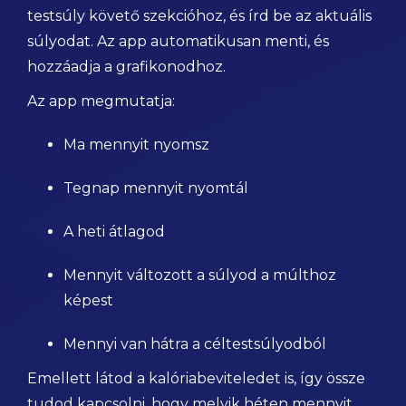
testsúly követő szekcióhoz, és írd be az aktuális
súlyodat. Az app automatikusan menti, és
hozzáadja a grafikonodhoz.
Az app megmutatja:
Ma mennyit nyomsz
Tegnap mennyit nyomtál
A heti átlagod
Mennyit változott a súlyod a múlthoz
képest
Mennyi van hátra a céltestsúlyodból
Emellett látod a kalóriabeviteledet is, így össze
tudod kapcsolni, hogy melyik héten mennyit