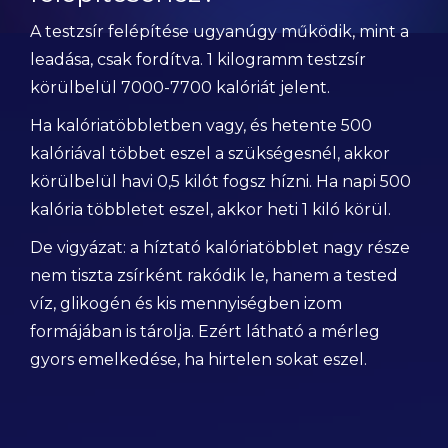
A testzsír felépítése ugyanúgy működik, mint a
leadása, csak fordítva. 1 kilogramm testzsír
körülbelül 7000-7700 kalóriát jelent.
Ha kalóriatöbbletben vagy, és hetente 500
kalóriával többet eszel a szükségesnél, akkor
körülbelül havi 0,5 kilót fogsz hízni. Ha napi 500
kalória többletet eszel, akkor heti 1 kiló körül.
De vigyázat: a híztató kalóriatöbblet nagy része
nem tiszta zsírként rakódik le, hanem a tested
víz, glikogén és kis mennyiségben izom
formájában is tárolja. Ezért látható a mérleg
gyors emelkedése, ha hirtelen sokat eszel.