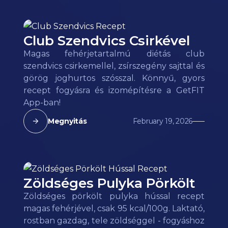
Club Szendvics Csirkével
Magas fehérjetartalmú diétás club
szendvics csirkemellel, zsírszegény sajttal és
görög joghurtos szósszal. Könnyű, gyors
recept fogyásra és izomépítésre a GetFIT
App-ban!
Megnyitás
February 19, 2026
Zöldséges Pulyka Pörkölt
Zöldséges pörkölt pulyka hússal recept
magas fehérjével, csak 95 kcal/100g. Laktató,
rostban gazdag, tele zöldséggel - fogyáshoz