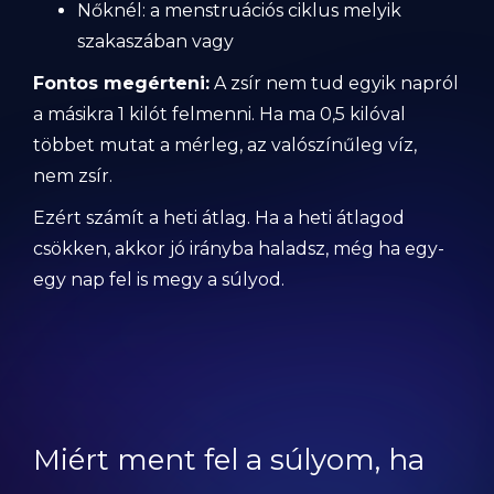
Nőknél: a menstruációs ciklus melyik
szakaszában vagy
Fontos megérteni:
A zsír nem tud egyik napról
a másikra 1 kilót felmenni. Ha ma 0,5 kilóval
többet mutat a mérleg, az valószínűleg víz,
nem zsír.
Ezért számít a heti átlag. Ha a heti átlagod
csökken, akkor jó irányba haladsz, még ha egy-
egy nap fel is megy a súlyod.
Miért ment fel a súlyom, ha