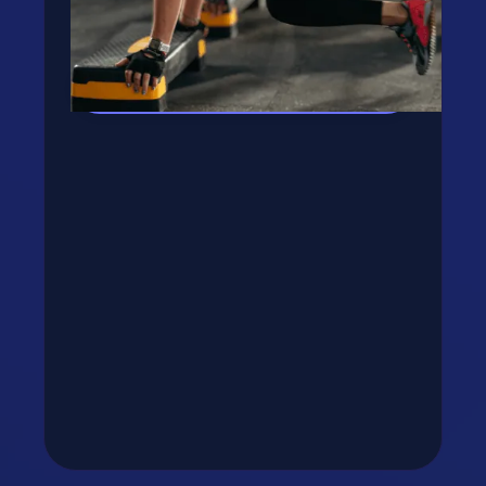
Kipróbálom az appot! →