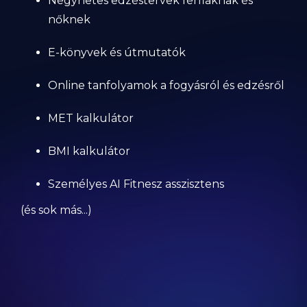
Négyhetes edzéstervek férfiaknak és
nőknek
E-könyvek és útmutatók
Online tanfolyamok a fogyásról és edzésről
MET kalkulátor
BMI kalkulátor
Személyes AI Fitnesz asszisztens
(és sok más...)