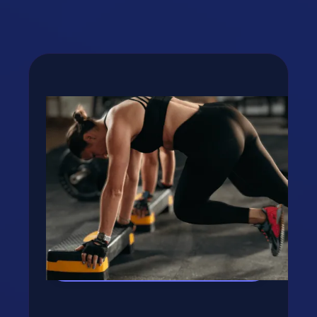
Fogyj, izmosodj te is a
GetFIT App-al!
Kalória és tápanyag terv, több száz recept,
edzés vár rád appunkban - kattints a
gombra, rakjuk össze tervedet!
Kipróbálom az appot! →