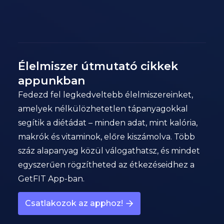
Élelmiszer útmutató cikkek
appunkban
Fedezd fel legkedveltebb élelmiszereinket,
amelyek nélkülözhetetlen tápanyagokkal
segítik a diétádat – minden adat, mint kalória,
makrók és vitaminok, előre kiszámolva. Több
száz alapanyag közül válogathatsz, és mindet
egyszerűen rögzítheted az étkezéseidhez a
GetFIT App-ban.
Csatlakozok az apphoz!