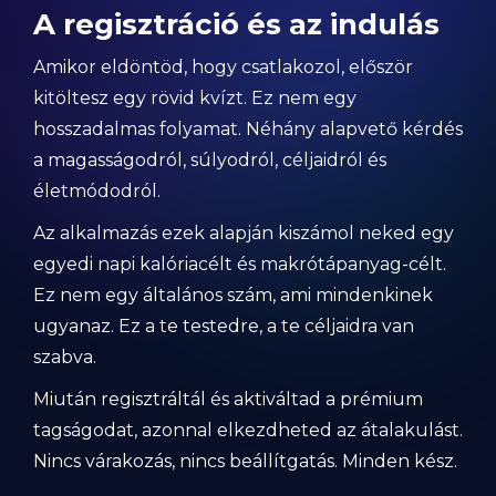
A regisztráció és az indulás
Amikor eldöntöd, hogy csatlakozol, először
kitöltesz egy rövid kvízt. Ez nem egy
hosszadalmas folyamat. Néhány alapvető kérdés
a magasságodról, súlyodról, céljaidról és
életmódodról.
Az alkalmazás ezek alapján kiszámol neked egy
egyedi napi kalóriacélt és makrótápanyag-célt.
Ez nem egy általános szám, ami mindenkinek
ugyanaz. Ez a te testedre, a te céljaidra van
szabva.
Miután regisztráltál és aktiváltad a prémium
tagságodat, azonnal elkezdheted az átalakulást.
Nincs várakozás, nincs beállítgatás. Minden kész.