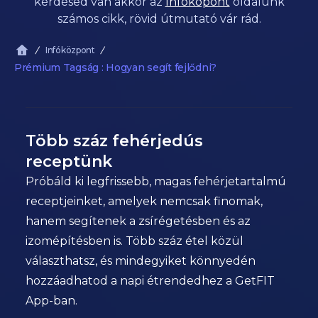
kérdésed van akkor az
Infóköpont
oldalunk
számos cikk, rövid útmutató vár rád.
Infóközpont
Prémium Tagság : Hogyan segít fejlődni?
Több száz fehérjedús
receptünk
Próbáld ki legfrissebb, magas fehérjetartalmú
receptjeinket, amelyek nemcsak finomak,
hanem segítenek a zsírégetésben és az
izomépítésben is. Több száz étel közül
választhatsz, és mindegyiket könnyedén
hozzáadhatod a napi étrendedhez a GetFIT
App-ban.