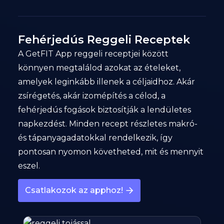
Fehérjedús Reggeli Receptek
A GetFIT App reggeli receptjei között
könnyen megtalálod azokat az ételeket,
amelyek leginkább illenek a céljaidhoz. Akár
zsírégetés, akár izomépítés a célod, a
fehérjedús fogások biztosítják a lendületes
napkezdést. Minden recept részletes makró-
és tápanyagadatokkal rendelkezik, így
pontosan nyomon követheted, mit és mennyit
eszel.
Csatlakozok az apphoz!