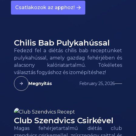
Csatlakozok az apphoz!
Chilis Bab Pulykahússal
Fedezd fel a diétás chilis bab receptünket
pulykahússal, amely gazdag fehérjében és
alacsony kalóriatartalmú. Tökéletes
választás fogyáshoz és izomépítéshez!
Megnyitás
February 25, 2026
Club Szendvics Csirkével
Magas fehérjetartalmú diétás club
szendvics csirkemellel, zsírszegény sajttal és