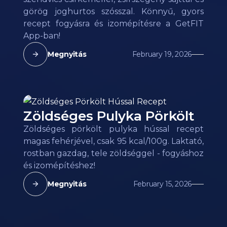
görög joghurtos szósszal. Könnyű, gyors
recept fogyásra és izomépítésre a GetFIT
App-ban!
Megnyitás
February 19, 2026
Zöldséges Pulyka Pörkölt
Zöldséges pörkölt pulyka hússal recept
magas fehérjével, csak 95 kcal/100g. Laktató,
rostban gazdag, tele zöldséggel - fogyáshoz
és izomépítéshez!
Megnyitás
February 15, 2026