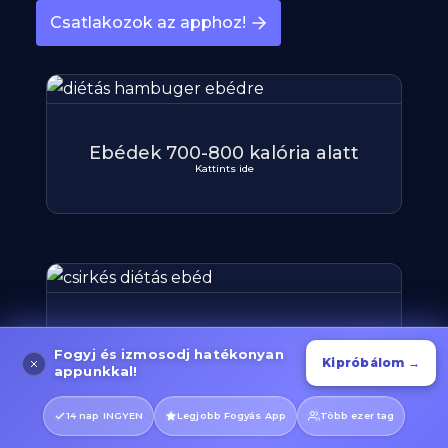
Csatlakozok az apphoz!
Ebédek 700-800 kalória alatt
Kattints ide
Ebédek 250-300 kalória alatt
Fogyj és izmosodj hatékonyan
Kattints ide
Kipróbálom →
appunkkal!
14 nap INGYEN
Legjobb Fogyás App
Több ezer tag