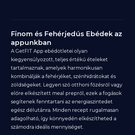
Finom és Fehérjedús Ebédek az
appunkban
A GetFIT App ebédötletei olyan
kiegyensúlyozott, teljes értékű ételeket
tartalmaznak, amelyek harmonikusan
kombinálják a fehérjéket, szénhidrátokat és
zöldségeket. Legyen szó otthoni főzésről vagy
előre elkészített meal prepről, ezek a fogások
segítenek fenntartani az energiaszintedet
egész délutánra. Minden recept rugalmasan
adagolható, így könnyedén elkészítheted a
számodra ideális mennyiséget.