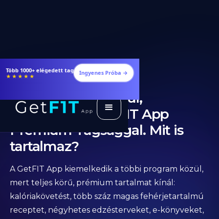
Több 1000+ elégedett tag
Ingyenes Próba →
★★★★★
Diéta Éhezés nélkül,
Fogyókúra a GetFIT App
Prémium Tagsággal. Mit is
tartalmaz?
A GetFIT App kiemelkedik a többi program közül,
mert teljes körű, prémium tartalmat kínál:
kalóriakövetést, több száz magas fehérjetartalmú
receptet, négyhetes edzésterveket, e-könyveket,