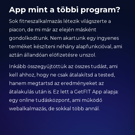
App mint a többi program?
Sok fitneszalkalmazás létezik világszerte a
piacon, de mi már az elején másként
gondolkodtunk. Nem akartunk egy ingyenes
terméket készíteni néhány alapfunkcióval, ami
aztán állandóan előfizetésre unszol.
Inkább összegyűjtöttük az összes tudást, ami
kell ahhoz, hogy ne csak átalakítsd a tested,
hanem megtartsd az eredményeket az
átalakulás után is. Ez lett a GetFIT App alapja:
egy online tudásközpont, ami működő
webalkalmazás, de sokkal több annál.