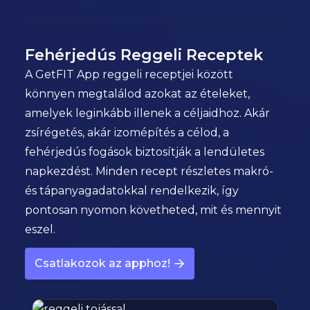
Fehérjedús Reggeli Receptek
A GetFIT App reggeli receptjei között
könnyen megtalálod azokat az ételeket,
amelyek leginkább illenek a céljaidhoz. Akár
zsírégetés, akár izomépítés a célod, a
fehérjedús fogások biztosítják a lendületes
napkezdést. Minden recept részletes makró-
és tápanyagadatokkal rendelkezik, így
pontosan nyomon követheted, mit és mennyit
eszel.
Csatlakozok az apphoz!