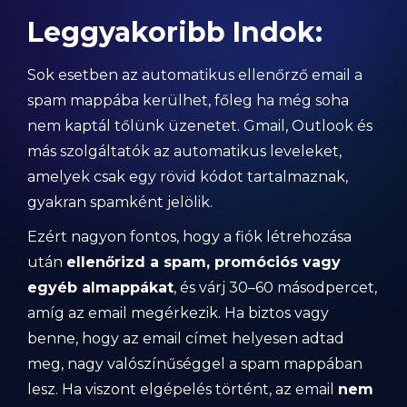
Leggyakoribb Indok:
Sok esetben az automatikus ellenőrző email a
spam mappába kerülhet, főleg ha még soha
nem kaptál tőlünk üzenetet. Gmail, Outlook és
más szolgáltatók az automatikus leveleket,
amelyek csak egy rövid kódot tartalmaznak,
gyakran spamként jelölik.
Ezért nagyon fontos, hogy a fiók létrehozása
után
ellenőrizd a spam, promóciós vagy
egyéb almappákat
, és várj 30–60 másodpercet,
amíg az email megérkezik. Ha biztos vagy
benne, hogy az email címet helyesen adtad
meg, nagy valószínűséggel a spam mappában
lesz. Ha viszont elgépelés történt, az email
nem