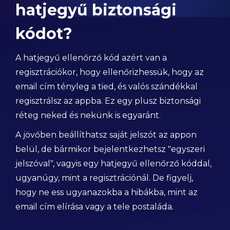
hatjegyű biztonsági
kódot?
A hatjegyű ellenőrző kód azért van a
regisztrációkor, hogy ellenőrizhessük, hogy az
email cím tényleg a tied, és valós szándékkal
regisztrálsz az appba. Ez egy plusz biztonsági
réteg neked és nekünk is egyaránt.
A jövőben beállíthatsz saját jelszót az appon
belül, de bármikor bejelentkezhetsz "egyszeri
jelszóval", vagyis egy hatjegyű ellenőrző kóddal,
ugyanúgy, mint a regisztrációnál. De figyelj,
hogy ne ess ugyanazokba a hibákba, mint az
email cím elírása vagy a tele postaláda.