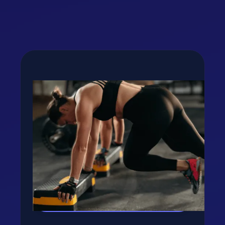
Fogyj, izmosodj te is a
GetFIT App-al!
Kalória és tápanyag terv, több száz recept,
edzés vár rád appunkban - kattints a
gombra, rakjuk össze tervedet!
Kipróbálom az appot! →