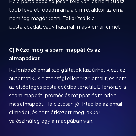
Ha a postaládád teljesen tele van, és nem tudsz
több levelet fogadni arra a címre, akkor az email
nem fog megérkezni. Takarítsd ki a
postaládádat, vagy használj másik email címet.
C) Nézd meg a spam mappát és az
almappákat
Különböző email szolgáltatók kiszűrhetik ezt az
automatikus biztonsági ellenőrző emailt, és nem
az elsődleges postaládádba tehetik. Ellenőrizd a
spam mappát, promóciós mappát és minden
más almappát. Ha biztosan jól írtad be az email
címedet, és nem érkezett meg, akkor
valószínűleg egy almappában van.