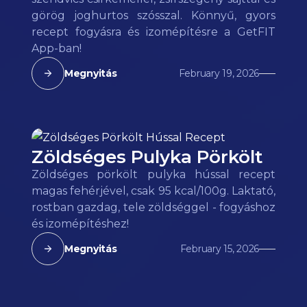
görög joghurtos szósszal. Könnyű, gyors
recept fogyásra és izomépítésre a GetFIT
App-ban!
Megnyitás
February 19, 2026
Zöldséges Pulyka Pörkölt
Zöldséges pörkölt pulyka hússal recept
magas fehérjével, csak 95 kcal/100g. Laktató,
rostban gazdag, tele zöldséggel - fogyáshoz
és izomépítéshez!
Megnyitás
February 15, 2026