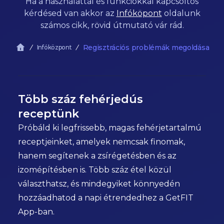
Ha a használattal és funkciókkal kapcsoltos
kérdésed van akkor az
Infóköpont
oldalunk
számos cikk, rövid útmutató vár rád.
Regisztrációs problémák megoldása
Infóközpont
Több száz fehérjedús
receptünk
Próbáld ki legfrissebb, magas fehérjetartalmú
receptjeinket, amelyek nemcsak finomak,
hanem segítenek a zsírégetésben és az
izomépítésben is. Több száz étel közül
választhatsz, és mindegyiket könnyedén
hozzáadhatod a napi étrendedhez a GetFIT
App-ban.