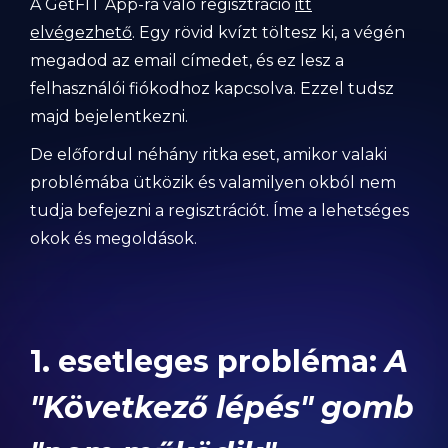
A GetFIT App-ra való regisztráció
itt
elvégezhető
. Egy rövid kvízt töltesz ki, a végén
megadod az email címedet, és ez lesz a
felhasználói fiókodhoz kapcsolva. Ezzel tudsz
majd bejelentkezni.
De előfordul néhány ritka eset, amikor valaki
problémába ütközik és valamilyen okból nem
tudja befejezni a regisztrációt. Íme a lehetséges
okok és megoldások.
1. esetleges probléma:
A
"Következő lépés" gomb