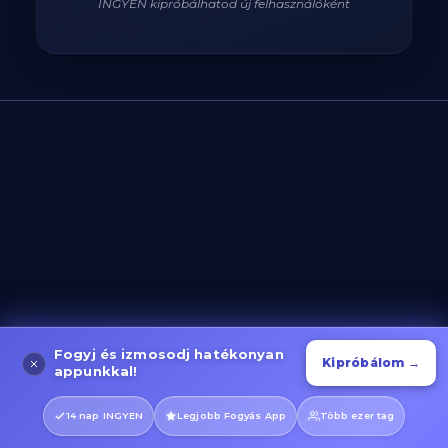
INGYEN kipróbálhatod új felhasználóként
920
/
2200
kcal
Fogyj és izmosodj hatékonyan
Kipróbálom →
appunkkal!
14 nap INGYEN
Legjobb Fogyás App
Több ezer tag