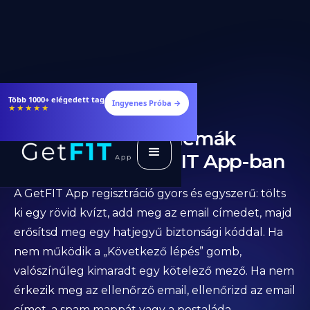
Több 1000+ elégedett tag
Ingyenes Próba →
★★★★★
Regisztációs Problémák
Megoldása a GetFIT App-ban
A GetFIT App regisztráció gyors és egyszerű: tölts
ki egy rövid kvízt, add meg az email címedet, majd
erősítsd meg egy hatjegyű biztonsági kóddal. Ha
nem működik a „Következő lépés” gomb,
valószínűleg kimaradt egy kötelező mező. Ha nem
érkezik meg az ellenőrző email, ellenőrizd az email
címet, a spam mappát vagy a postaláda