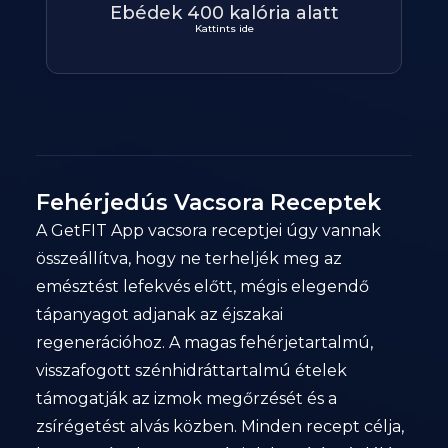
Ebédek 400 kalória alatt
Kattints ide
Fehérjedús Vacsora Receptek
A GetFIT App vacsora receptjei úgy vannak
összeállítva, hogy ne terheljék meg az
emésztést lefekvés előtt, mégis elegendő
tápanyagot adjanak az éjszakai
regenerációhoz. A magas fehérjetartalmú,
visszafogott szénhidráttartalmú ételek
támogatják az izmok megőrzését és a
zsírégetést alvás közben. Minden recept célja,