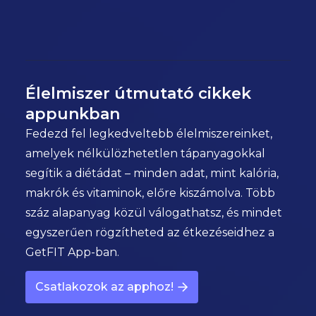
Élelmiszer útmutató cikkek
appunkban
Fedezd fel legkedveltebb élelmiszereinket,
amelyek nélkülözhetetlen tápanyagokkal
segítik a diétádat – minden adat, mint kalória,
makrók és vitaminok, előre kiszámolva. Több
száz alapanyag közül válogathatsz, és mindet
egyszerűen rögzítheted az étkezéseidhez a
GetFIT App-ban.
Csatlakozok az apphoz!