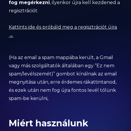
fog megérkezni
, ilyenkor újra kell kezdened a
regisztrációt.
Kattints ide és próbáld meg a regisztrációt újra
→
(Ha az email a spam mappába került, a Gmail
vagy más szolgáltatók általában egy “Ez nem
spam/levélszemét)” gombot kínálnak az email
megnyitása után, erre érdemes rákattintanod,
és ezek után nem fog újra fontos levél tőlünk
spam-be kerülni,
Miért használunk