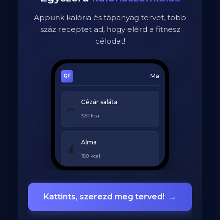
Appunk kalória és tápanyag tervet, több
száz receptet ad, hogy elérd a fitnesz
célodat!
Ma
Cézár saláta
🥗
320 kcal
Alma
🍎
180 kcal
Grillezett csirke
🍗
Kattints, szerezd meg terved!
→
420 kcal