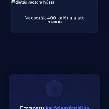
Vacsorák 400 kalória alatt
Kattints ide
📱
Egyszerű
kalóriaszámlálás