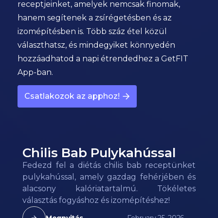
receptjeinket, amelyek nemcsak finomak,
hanem segítenek a zsírégetésben és az
izomépítésben is. Több száz étel közül
választhatsz, és mindegyiket könnyedén
hozzáadhatod a napi étrendedhez a GetFIT
App-ban.
Csatlakozok az apphoz!
Chilis Bab Pulykahússal
Fedezd fel a diétás chilis bab receptünket
pulykahússal, amely gazdag fehérjében és
alacsony kalóriatartalmú. Tökéletes
választás fogyáshoz és izomépítéshez!
Megnyitás
February 25, 2026