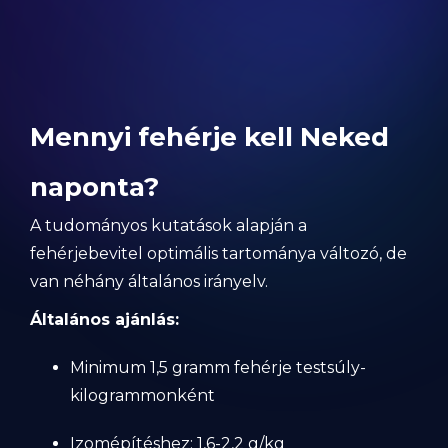
Mennyi fehérje kell Neked
naponta?
A tudományos kutatások alapján a
fehérjebevitel optimális tartománya változó, de
van néhány általános irányelv.
Általános ajánlás:
Minimum 1,5 gramm fehérje testsúly-
kilogrammonként
Izomépítéshez: 1,6-2,2 g/kg