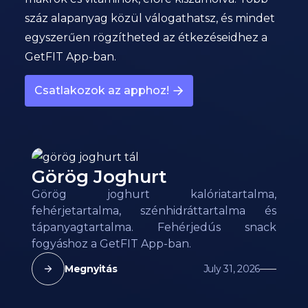
száz alapanyag közül válogathatsz, és mindet
egyszerűen rögzítheted az étkezéseidhez a
GetFIT App-ban.
Csatlakozok az apphoz!
Görög Joghurt
Görög joghurt kalóriatartalma,
fehérjetartalma, szénhidráttartalma és
tápanyagtartalma. Fehérjedús snack
fogyáshoz a GetFIT App-ban.
Megnyitás
July 31, 2026