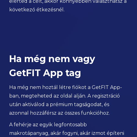
elérted a célt, akkor könnyebben választhatsz a
következő étkezésnél.
Ha még nem vagy
GetFIT App tag
Ha még nem hoztál létre fiókot a GetFIT App-
ban, megteheted az oldal alján. A regisztráció
után aktiválod a prémium tagságodat, és
azonnal hozzáférsz az összes funkcióhoz.
A fehérje az egyik legfontosabb
makrotápanyag, akár fogyni, akár izmot építeni