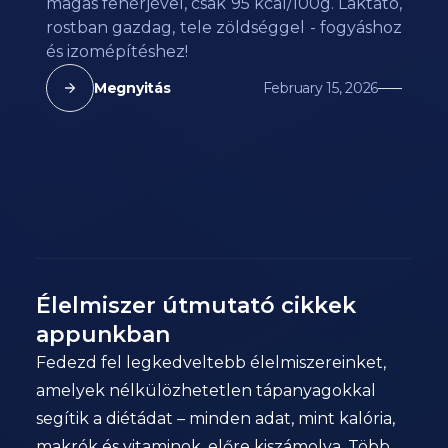
magas fehérjével, csak 95 kcal/100g. Laktató,
rostban gazdag, tele zöldséggel - fogyáshoz
és izomépítéshez!
Megnyitás
February 15, 2026
Élelmiszer útmutató cikkek
appunkban
Fedezd fel legkedveltebb élelmiszereinket,
amelyek nélkülözhetetlen tápanyagokkal
segítik a diétádat – minden adat, mint kalória,
makrók és vitaminok, előre kiszámolva. Több