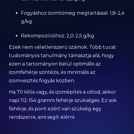
Fogyáshoz izomtömeg megtartással: 1,8-2,4
g/kg
Rekompozícióhoz: 2,0-2,5 g/kg
Ezek nem véletlenszerű számok. Több tucat
tudományos tanulmány támasztja alá, hogy
ezen a tartományon belül optimális az
izomfehérje szintézis, és minimális az
izomvesztés fogyás közben.
Ha 70 kilós vagy, és izomépítés a célod, akkor
napi 112-154 gramm fehérje szükséges. Ez sok
fehérje, és pont ezért van szükség egy
rendszerre, ami segít elérni.