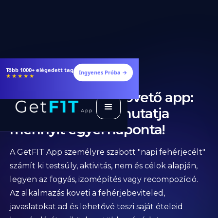
Több 1000+ elégedett tag
Ingyenes Próba →
★★★★★
Legjobb fehérje követő app:
GetFIT App megmutatja
mennyit egyél naponta!
A GetFIT App személyre szabott "napi fehérjecélt"
számít ki testsúly, aktivitás, nem és célok alapján,
legyen az fogyás, izomépítés vagy recompozíció.
Az alkalmazás követi a fehérjebeviteled,
javaslatokat ad és lehetővé teszi saját ételeid