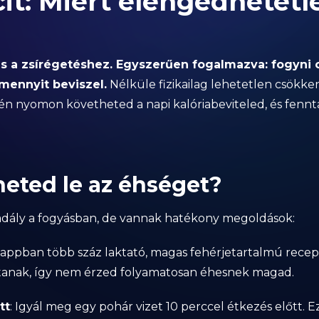
cit: Miért elengedhetetl
es a zsírégetéshez. Egyszerűen fogalmazva: fogyni 
amennyit beviszel.
Nélküle fizikailag lehetetlen csökken
 nyomon követheted a napi kalóriabeviteled, és fenntar
eted le az éhséget?
dály a fogyásban, de vannak hatékony megoldások:
z appban több száz laktató, magas fehérjetartalmú recep
ítanak, így nem érzed folyamatosan éhesnek magad.
tt
: Igyál meg egy pohár vizet 10 perccel étkezés előtt. 