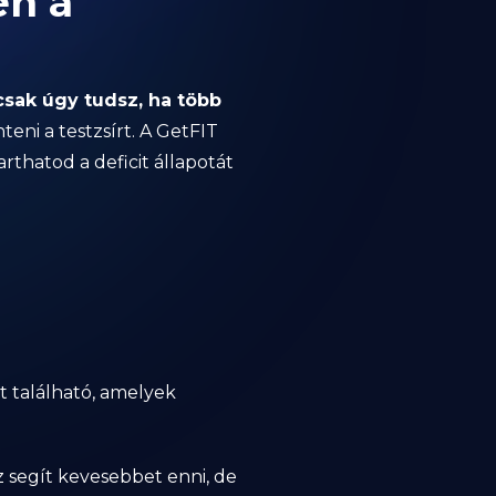
en a
csak úgy tudsz, ha több
teni a testzsírt. A GetFIT
thatod a deficit állapotát
t található, amelyek
Ez segít kevesebbet enni, de