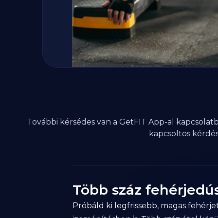
További kérsédes van a GetFIT App-al kapcsola
kapcsoltos kérdé
Több száz fehérjedú
Próbáld ki legfrissebb, magas fehér