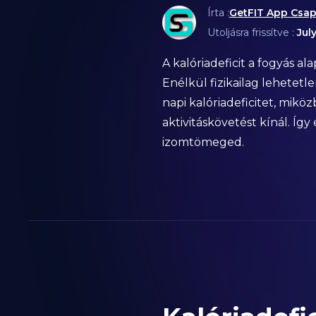
Írta :
GetFIT App Csap
Utoljásra frissítve :
Jul
A kalóriadeficit a fogyás al
Enélkül fizikailag lehetetl
napi kalóriadeficitet, mikö
aktivitáskövetést kínál. Í
izomtömeged.