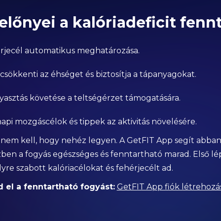
előnyei a kalóriadeficit fenn
hérjecél automatikus meghatározása.
sökkenti az éhséget és biztosítja a tápanyagokat.
gyasztás követése a teltségérzet támogatására.
api mozgáscélok és tippek az aktivitás növelésére.
sa nem kell, hogy nehéz legyen. A GetFIT App segít abb
ben a fogyás egészséges és fenntartható marad. Első lépé
yre szabott kalóriacélokat és fehérjecélt ad.
 el a fenntartható fogyást:
GetFIT App fiók létrehozá