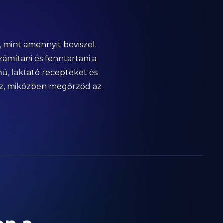
l, mint amennyit beviszel.
zámítani és fenntartani a
mú, laktató recepteket és
tsz, miközben megőrzöd az