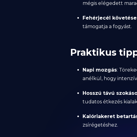
mégis elégedett mara
Fehérjecél követése
támogatja a fogyást.
Praktikus tip
Napi mozgás
: Töreke
anélkül, hogy intenzív
Hosszú távú szokás
tudatos étkezés kialak
Kalóriakeret betartá
zsírégetéshez.