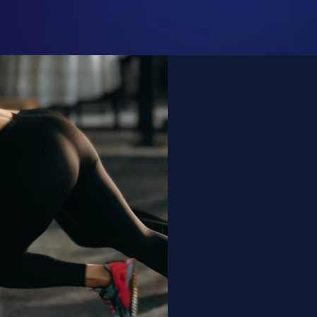
e is a
ept, edzés vár rád appunkban
t!