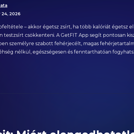
ata
y 24, 2026
apfeltétele – akkor égetsz zsírt, ha több kalóriát égetsz e
en testzsírt csökkenteni. A GetFIT App segít pontosan kis
zben személyre szabott fehérjecélt, magas fehérjetartal
gy éhség nélkül, egészségesen és fenntarthatóan fogyha