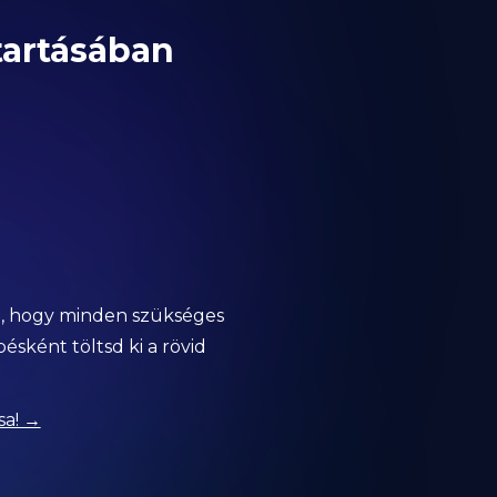
tartásában
an, hogy minden szükséges
sként töltsd ki a rövid
sa! →