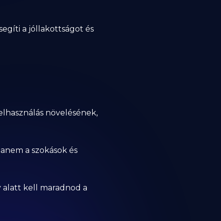
egíti a jóllakottságot és
felhasználás növelésének,
 hanem a szokások és
y alatt kell maradnod a