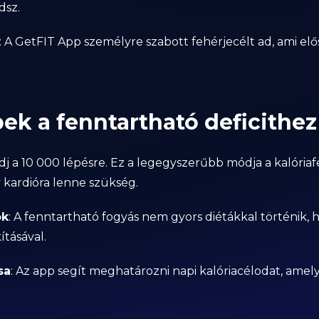
dsz.
: A GetFIT App személyre szabott fehérjecélt ad, ami elős
pek a fenntartható deficithez
dj a 10 000 lépésre. Ez a legegyszerűbb módja a kalória
 kardióra lenne szükség.
ok
: A fenntartható fogyás nem gyors diétákkal történik,
ításával.
sa
: Az app segít meghatározni napi kalóriacélodat, amel