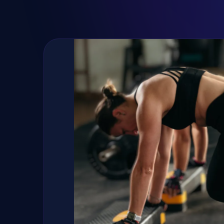
Fogyj, izmosodj t
GetFIT App-al!
Kalória és tápanyag terv, több száz rec
- kattints a gombra, rakjuk össze tervede
Kipróbálom az appot! →