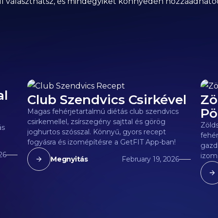
zül választhatsz, és mindegyiket könnyedén hozzáadhat
al
Club Szendvics Csirkével
Zö
Pö
Magas fehérjetartalmú diétás club szendvics
csirkemellel, zsírszegény sajttal és görög
Zöld
ás
joghurtos szósszal. Könnyű, gyors recept
fehér
fogyásra és izomépítésre a GetFIT App-ban!
gazda
26
izom
Megnyitás
February 19, 2026