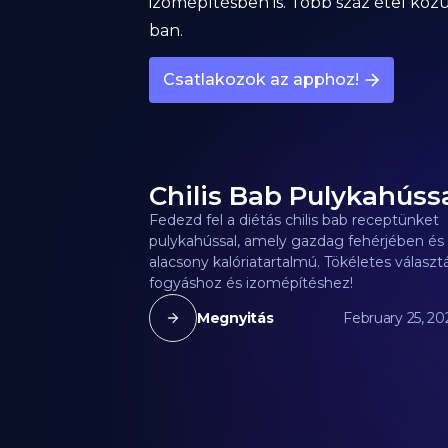
izomépítésben is. Több száz étel kö
ban.
Csatlakozok az apphoz!
Chilis Bab Pulykahúss
Fedezd fel a diétás chilis bab receptünket
pulykahússal, amely gazdag fehérjében és
alacsony kalóriatartalmú. Tökéletes választ
fogyáshoz és izomépítéshez!
Megnyitás
February 25, 20