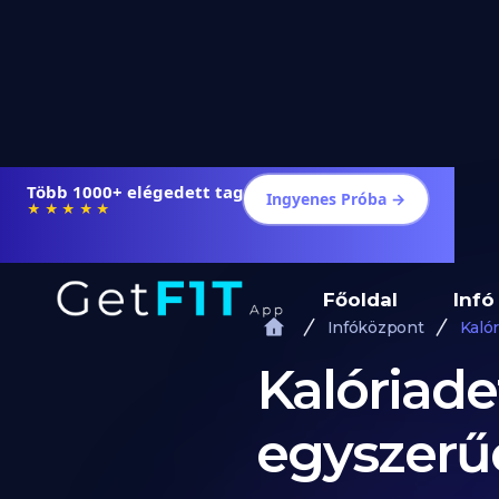
Több 1000+ elégedett tag
Ingyenes Próba →
★★★★★
Főoldal
Infó
Infóközpont
Kalór
Kalóriade
egyszerűe