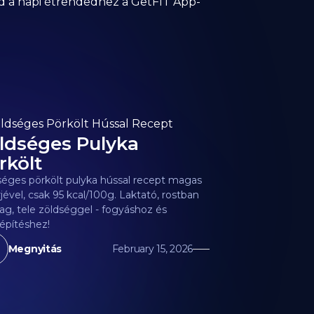
od a napi étrendedhez a GetFIT App-
ldséges Pulyka
rkölt
séges pörkölt pulyka hússal recept magas
jével, csak 95 kcal/100g. Laktató, rostban
g, tele zöldséggel - fogyáshoz és
építéshez!
Megnyitás
February 15, 2026