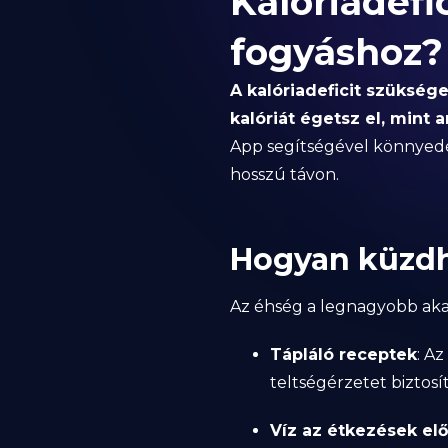
Kalóriadefi
fogyáshoz?
A kalóriadeficit szükség
kalóriát égetsz el, mint 
App segítségével könnyedén
hosszú távon.
Hogyan küzdh
Az éhség a legnagyobb aka
Tápláló receptek
: A
teltségérzetet biztos
Víz az étkezések elő