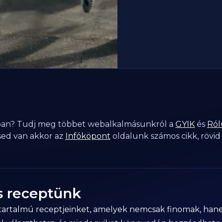
tban? Tudj meg többet webalkalmásunkról a
GYIK
és
Ról
sed van akkor az
Infóköpont
oldalunk számos cikk, rövid
s receptünk
jetartalmú receptjeinket, amelyek nemcsak finomak, han