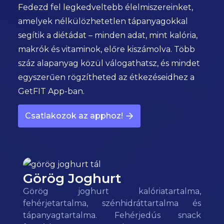
Fedezd fel legkedveltebb élelmiszereinket,
amelyek nélkülözhetetlen tápanyagokkal
segítik a diétádat – minden adat, mint kalória,
makrók és vitaminok, előre kiszámolva. Több
száz alapanyag közül válogathatsz, és mindet
egyszerűen rögzítheted az étkezéseidhez a
GetFIT App-ban.
Csatlakozok az apphoz!
Görög Joghurt
Görög joghurt kalóriatartalma,
fehérjetartalma, szénhidráttartalma és
tápanyagtartalma. Fehérjedús snack