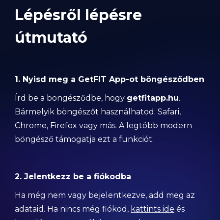
Lépésről lépésre
útmutató
1. Nyisd meg a GetFIT App-ot böngésződben
Írd be a böngésződbe, hogy
getfitapp.hu
.
Bármelyik böngészőt használhatod: Safari,
Chrome, Firefox vagy más. A legtöbb modern
böngésző támogatja ezt a funkciót.
2. Jelentkezz be a fiókodba
Ha még nem vagy bejelentkezve, add meg az
adataid. Ha nincs még fiókod,
kattints ide
és