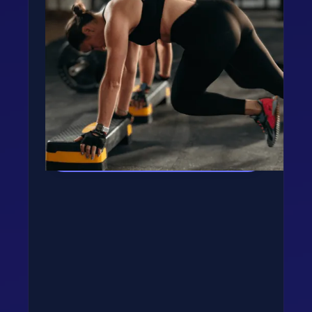
Fogyj, izmosodj te is a
GetFIT App-al!
Kalória és tápanyag terv, több száz recept,
edzés vár rád appunkban - kattints a
gombra, rakjuk össze tervedet!
Kipróbálom az appot! →