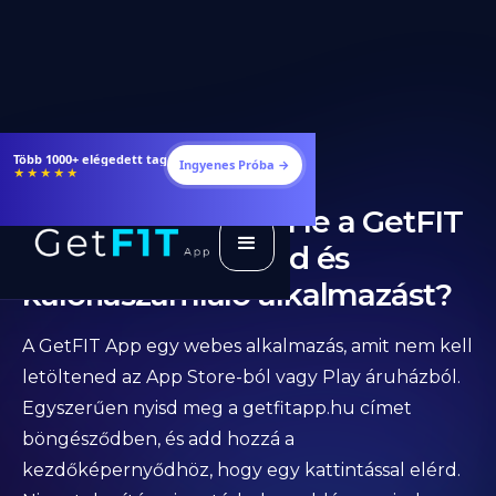
Több 1000+ elégedett tag
Ingyenes Próba →
★★★★★
Hogyan tölthetem le a GetFIT
App, fogyás, étrend és
kalóriaszámláló alkalmazást?
A GetFIT App egy webes alkalmazás, amit nem kell
letöltened az App Store-ból vagy Play áruházból.
Egyszerűen nyisd meg a getfitapp.hu címet
böngésződben, és add hozzá a
kezdőképernyődhöz, hogy egy kattintással elérd.