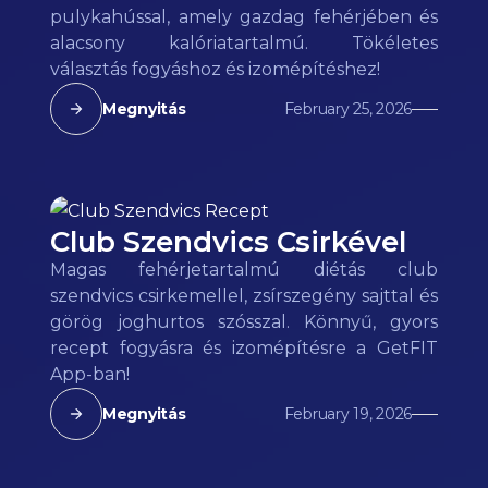
pulykahússal, amely gazdag fehérjében és
alacsony kalóriatartalmú. Tökéletes
választás fogyáshoz és izomépítéshez!
Megnyitás
February 25, 2026
Club Szendvics Csirkével
Magas fehérjetartalmú diétás club
szendvics csirkemellel, zsírszegény sajttal és
görög joghurtos szósszal. Könnyű, gyors
recept fogyásra és izomépítésre a GetFIT
App-ban!
Megnyitás
February 19, 2026