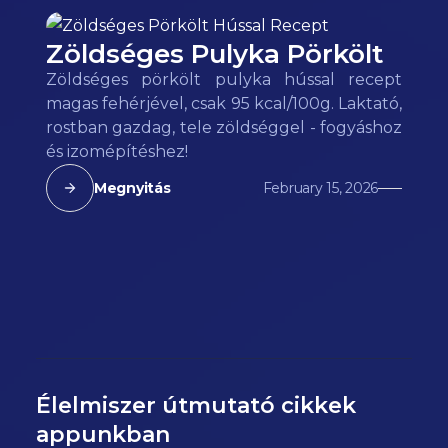
Zöldséges Pulyka Pörkölt
Zöldséges pörkölt pulyka hússal recept
magas fehérjével, csak 95 kcal/100g. Laktató,
rostban gazdag, tele zöldséggel - fogyáshoz
és izomépítéshez!
Megnyitás
February 15, 2026
Élelmiszer útmutató cikkek
appunkban