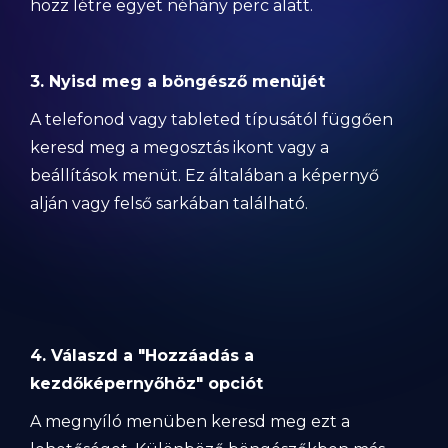
hozz létre egyet néhány perc alatt.
3. Nyisd meg a böngésző menüjét
A telefonod vagy tableted típusától függően
keresd meg a megosztás ikont vagy a
beállítások menüt. Ez általában a képernyő
alján vagy felső sarkában található.
4. Válaszd a "Hozzáadás a
kezdőképernyőhöz" opciót
A megnyíló menüben keresd meg ezt a