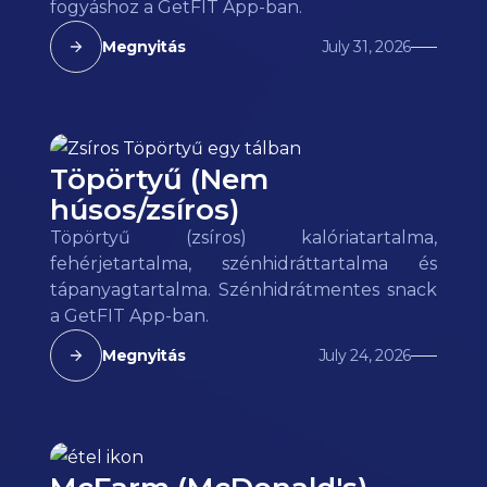
fogyáshoz a GetFIT App-ban.
Megnyitás
July 31, 2026
Töpörtyű (Nem
húsos/zsíros)
Töpörtyű (zsíros) kalóriatartalma,
fehérjetartalma, szénhidráttartalma és
tápanyagtartalma. Szénhidrátmentes snack
a GetFIT App-ban.
Megnyitás
July 24, 2026