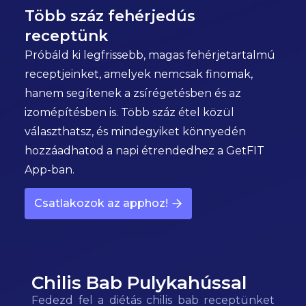
Több száz fehérjedús
receptünk
Próbáld ki legfrissebb, magas fehérjetartalmú
receptjeinket, amelyek nemcsak finomak,
hanem segítenek a zsírégetésben és az
izomépítésben is. Több száz étel közül
választhatsz, és mindegyiket könnyedén
hozzáadhatod a napi étrendedhez a GetFIT
App-ban.
Csatlakozok az apphoz!
Chilis Bab Pulykahússal
Fedezd fel a diétás chilis bab receptünket