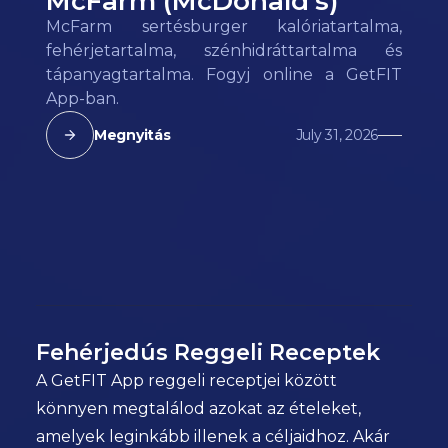
McFarm (McDonald's)
McFarm sertésburger kalóriatartalma,
fehérjetartalma, szénhidráttartalma és
tápanyagtartalma. Fogyj online a GetFIT
App-ban.
Megnyitás
July 31, 2026
Fehérjedús Reggeli Receptek
A GetFIT App reggeli receptjei között
könnyen megtalálod azokat az ételeket,
amelyek leginkább illenek a céljaidhoz. Akár