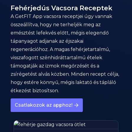
Fehérjedús Vacsora Receptek
A GetFIT App vacsora receptjei úgy vannak
összeállítva, hogy ne terheljék meg az
emésztést lefekvés előtt, mégis elegendő
tápanyagot adjanak az éjszakai
regenerációhoz. A magas fehérjetartalmú,
visszafogott szénhidráttartalmú ételek
támogatják az izmok megőrzését és a
zsírégetést alvás közben. Minden recept célja,
hogy estére könnyű, mégis laktató és tápláló
étkezést biztosítson.
Csatlakozok az apphoz!