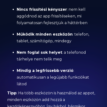
Nincs frissítési kényszer
: nem kell
aggódnod az app frissítéseken, mi
folyamatosan fejlesztjük a háttérben
Működik minden eszközön
: telefon,
tablet, számítógép, mindegy
Nem foglal sok helyet
: a telefonod
tárhelye nem telik meg
Mindig a legfrissebb verzió
:
automatikusan a legújabb funkciókat
látod
Tipp
: Ha több eszközön is használod az appot,
minden eszközön add hozzá a
kezdőképernyőhöz. Így bárhol, bármikor