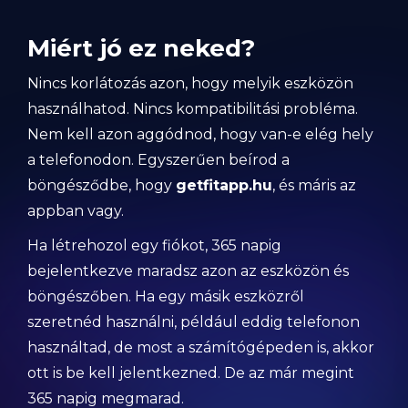
Miért jó ez neked?
Nincs korlátozás azon, hogy melyik eszközön
használhatod. Nincs kompatibilitási probléma.
Nem kell azon aggódnod, hogy van-e elég hely
a telefonodon. Egyszerűen beírod a
böngésződbe, hogy
getfitapp.hu
, és máris az
appban vagy.
Ha létrehozol egy fiókot, 365 napig
bejelentkezve maradsz azon az eszközön és
böngészőben. Ha egy másik eszközről
szeretnéd használni, például eddig telefonon
használtad, de most a számítógépeden is, akkor
ott is be kell jelentkezned. De az már megint
365 napig megmarad.