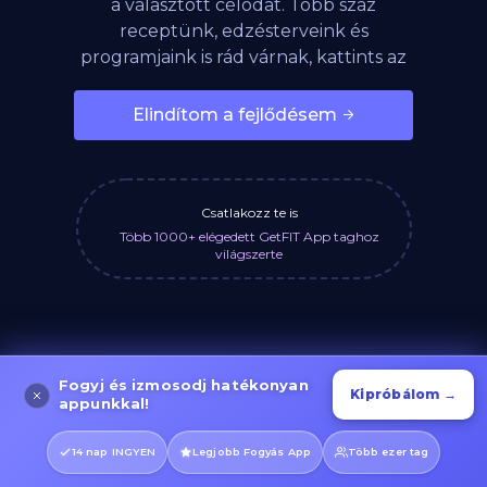
a választott célodat. Több száz
receptünk, edzésterveink és
programjaink is rád várnak, kattints az
alábbi gombra!
Elindítom a fejlődésem
Csatlakozz te is
Több 1000+ elégedett GetFIT App taghoz
világszerte
Fogyj és izmosodj hatékonyan
Kipróbálom →
appunkkal!
14 nap INGYEN
Legjobb Fogyás App
Több ezer tag
Made with 💙 in the USA!