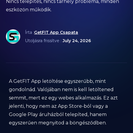
Nincs telepítés, nincs tárhely probléma, minden
eszközön működik.
Írta :
GetFIT App Csapata
Utoljásra frissítve :
July 24, 2026
A GetFIT App letöltése egyszerűbb, mint
gondolnád. Valójában nem is kell letöltened
semmit, mert ez egy webes alkalmazás. Ez azt
jelenti, hogy nem az App Store-ból vagy a
Google Play áruházból telepíted, hanem
egyszerűen megnyitod a böngésződben.