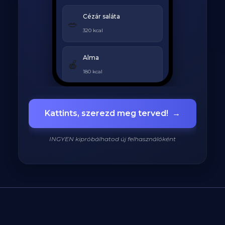
Cézár saláta
🥗
320 kcal
Alma
🍎
180 kcal
Grillezett csirke
🍗
Kattints, szerezd meg terved!
→
420 kcal
INGYEN kipróbálhatod új felhasználóként
920
/
2200
kcal