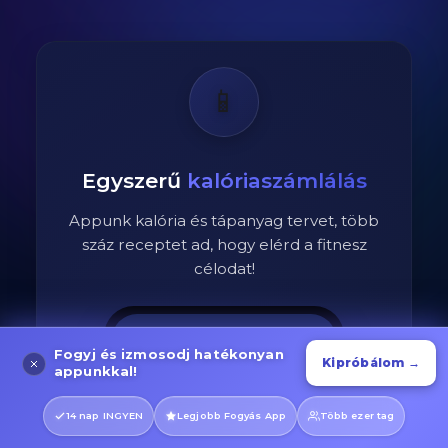
📱
Egyszerű
kalóriaszámlálás
Appunk kalória és tápanyag tervet, több
száz receptet ad, hogy elérd a fitnesz
célodat!
Ma
Fogyj és izmosodj hatékonyan
Kipróbálom →
appunkkal!
Cézár saláta
🥗
14 nap INGYEN
Legjobb Fogyás App
Több ezer tag
320 kcal