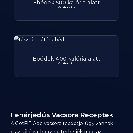
Ebédek 500 kalória alatt
Kattints ide
Ebédek 400 kalória alatt
Kattints ide
Fehérjedús Vacsora Receptek
A GetFIT App vacsora receptjei úgy vannak
összeállítva, hogy ne terheljék meg az