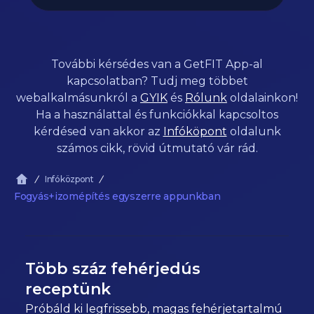
További kérsédes van a GetFIT App-al
kapcsolatban? Tudj meg többet
webalkalmásunkról a
GYIK
és
Rólunk
oldalainkon!
Ha a használattal és funkciókkal kapcsoltos
kérdésed van akkor az
Infóköpont
oldalunk
számos cikk, rövid útmutató vár rád.
Infóközpont
Fogyás+izomépítés egyszerre appunkban
Több száz fehérjedús
receptünk
Próbáld ki legfrissebb, magas fehérjetartalmú