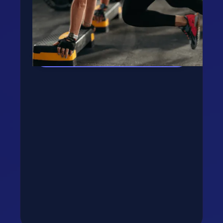
gombra, rakjuk össze tervedet!
Kipróbálom az appot! →