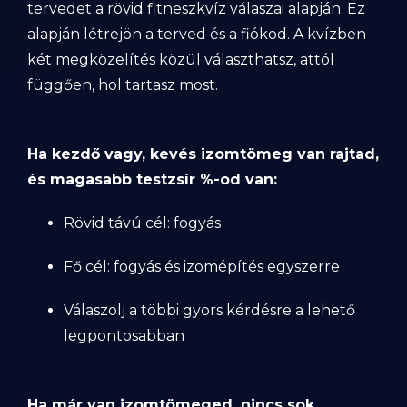
tervedet a rövid fitneszkvíz válaszai alapján. Ez
alapján létrejön a terved és a fiókod. A kvízben
két megközelítés közül választhatsz, attól
függően, hol tartasz most.
Ha kezdő vagy, kevés izomtömeg van rajtad,
és magasabb testzsír %-od van:
Rövid távú cél: fogyás
Fő cél: fogyás és izomépítés egyszerre
Válaszolj a többi gyors kérdésre a lehető
legpontosabban
Ha már van izomtömeged, nincs sok