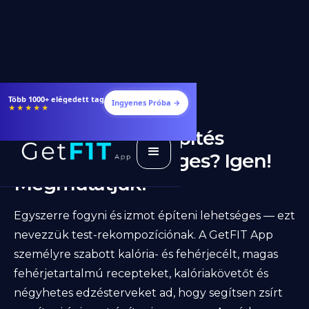
Több 1000+ elégedett tag
Ingyenes Próba →
★★★★★
Zsírégetés+izomépítés
egyszerre lehetséges? Igen!
Megmutatjuk!
Egyszerre fogyni és izmot építeni lehetséges — ezt
nevezzük test-rekompozíciónak. A GetFIT App
személyre szabott kalória- és fehérjecélt, magas
fehérjetartalmú recepteket, kalóriakövetőt és
négyhetes edzésterveket ad, hogy segítsen zsírt