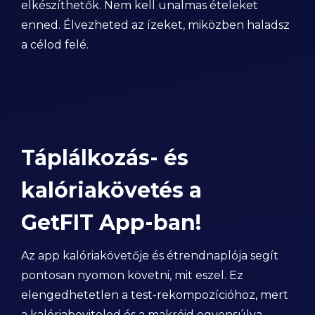
elkészíthetők. Nem kell unalmas ételeket
enned. Élvezheted az ízeket, miközben haladsz
a célod felé.
Táplálkozás- és
kalóriakövetés a
GetFIT App-ban!
Az app kalóriakövetője és étrendnaplója segít
pontosan nyomon követni, mit eszel. Ez
elengedhetetlen a test-rekompozícióhoz, mert
a kalóriabeviteled és a makróid egyensúlya