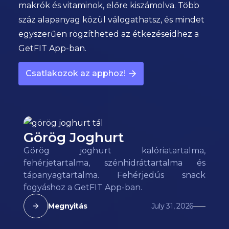
makrók és vitaminok, előre kiszámolva. Több
száz alapanyag közül válogathatsz, és mindet
egyszerűen rögzítheted az étkezéseidhez a
GetFIT App-ban.
Csatlakozok az apphoz!
Görög Joghurt
Görög joghurt kalóriatartalma,
fehérjetartalma, szénhidráttartalma és
tápanyagtartalma. Fehérjedús snack
fogyáshoz a GetFIT App-ban.
Megnyitás
July 31, 2026