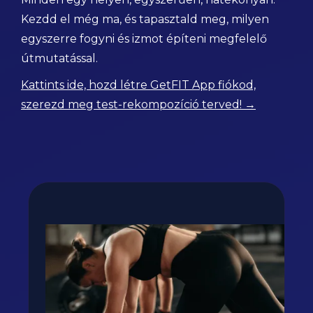
Kezdd el még ma, és tapasztald meg, milyen
egyszerre fogyni és izmot építeni megfelelő
útmutatással.
Kattints ide, hozd létre GetFIT App fiókod,
szerezd meg test-rekompozíció terved! →
Fogyj, izmosodj te is a
GetFIT App-al!
Kalória és tápanyag terv, több száz recept,
edzés vár rád appunkban - kattints a