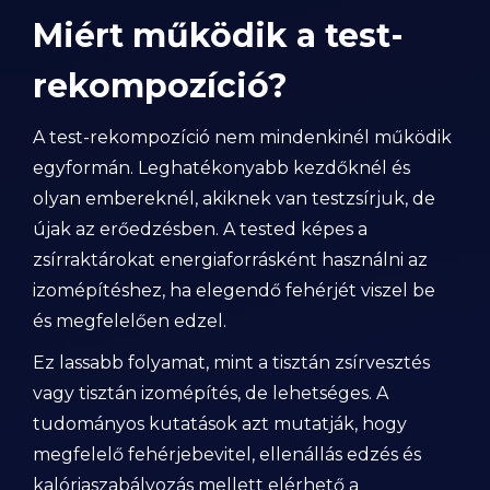
Miért működik a test-
rekompozíció?
A test-rekompozíció nem mindenkinél működik
egyformán. Leghatékonyabb kezdőknél és
olyan embereknél, akiknek van testzsírjuk, de
újak az erőedzésben. A tested képes a
zsírraktárokat energiaforrásként használni az
izomépítéshez, ha elegendő fehérjét viszel be
és megfelelően edzel.
Ez lassabb folyamat, mint a tisztán zsírvesztés
vagy tisztán izomépítés, de lehetséges. A
tudományos kutatások azt mutatják, hogy
megfelelő fehérjebevitel, ellenállás edzés és
kalóriaszabályozás mellett elérhető a