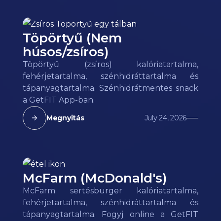
Töpörtyű (Nem
húsos/zsíros)
Töpörtyű (zsíros) kalóriatartalma,
fehérjetartalma, szénhidráttartalma és
tápanyagtartalma. Szénhidrátmentes snack
a GetFIT App-ban.
Megnyitás
July 24, 2026
McFarm (McDonald's)
McFarm sertésburger kalóriatartalma,
fehérjetartalma, szénhidráttartalma és
tápanyagtartalma. Fogyj online a GetFIT