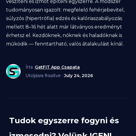
veszíteni és izmot építeni egyszerre. A módszer
tudományosan igazolt: megfelelő fehérjebevitel,
súlyzós (hipertrófia) edzés és kalóriaszabályozás
mellett 8–16 hét alatt már látványos eredményt
érhetsz el. Kezdőknek, nőknek és haladóknak is
működik — fenntartható, valós átalakulást kínál.
Írta :
GetFIT App Csapata
Utoljásra frissítve :
July 24, 2026
Tudok egyszerre fogyni és
izmosodni? Velünk IGEN!