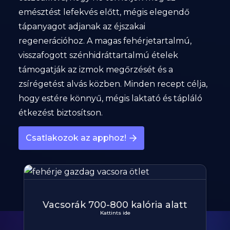
emésztést lefekvés előtt, mégis elegendő
tápanyagot adjanak az éjszakai
regenerációhoz. A magas fehérjetartalmú,
visszafogott szénhidráttartalmú ételek
támogatják az izmok megőrzését és a
zsírégetést alvás közben. Minden recept célja,
hogy estére könnyű, mégis laktató és tápláló
étkezést biztosítson.
Csatlakozok az apphoz!
Vacsorák 700-800 kalória alatt
Kattints ide