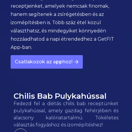
receptjeinket, amelyek nemcsak finomak,
hanem segítenek a zsírégetésben és az
izomépítésben is. Több száz étel közül
választhatsz, és mindegyiket könnyedén
hozzáadhatod a napi étrendedhez a GetFIT
App-ban.
Csatlakozok az apphoz!
Chilis Bab Pulykahússal
Fedezd fel a diétás chilis bab receptünket
pulykahússal, amely gazdag fehérjében és
alacsony kalóriatartalmú. Tökéletes
választás fogyáshoz és izomépítéshez!