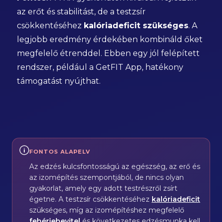
az erőt és stabilitást, de a testzsír
csökkentéséhez
kalóriadeficit szükséges
. A
legjobb eredmény érdekében kombináld őket
megfelelő étrenddel. Ebben egy jól felépített
rendszer, például a GetFIT App, hatékony
támogatást nyújthat.
FONTOS ALAPELV
Az edzés kulcsfontosságú az egészség, az erő és
az izomépítés szempontjából, de nincs olyan
gyakorlat, amely egy adott testrészről zsírt
égetne. A testzsír csökkentéséhez
kalóriadeficit
szükséges, míg az izomépítéshez megfelelő
fehérjebevitel
és következetes edzésmunka kell.