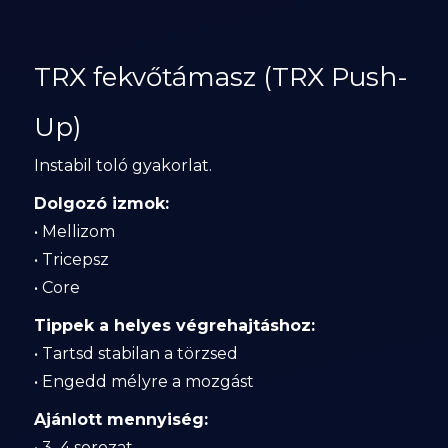
TRX fekvőtámasz (TRX Push-
Up)
Instabil toló gyakorlat.
Dolgozó izmok:
• Mellizom
• Tricepsz
• Core
Tippek a helyes végrehajtáshoz:
• Tartsd stabilan a törzsed
• Engedd mélyre a mozgást
Ajánlott mennyiség:
• 3–4 sorozat