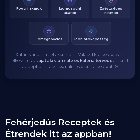
Fogyni akarok
Izomosodni
Egészséges
akarok
életmód
Tömegnövelés
Jobb állóképesség
Kattints arra amit el akarsz érni! Válaszd ki a célod és mi
elkészítjük a
saját alakformáló és kalória tervedet
— amit
az appban tudsz használni és elérni a célodat. 🎯
Fehérjedús Receptek és
Étrendek itt az appban!