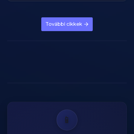
További cikkek
📱