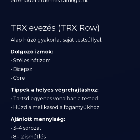
étrenddel érdemes támogatni.
TRX evezés (TRX Row)
Alap húzó gyakorlat saját testsúllyal.
Dolgozó izmok:
• Széles hátizom
• Bicepsz
• Core
Tippek a helyes végrehajtáshoz:
• Tartsd egyenes vonalban a tested
• Húzd a mellkasod a fogantyúkhoz
Ajánlott mennyiség:
• 3–4 sorozat
• 8–12 ismétlés