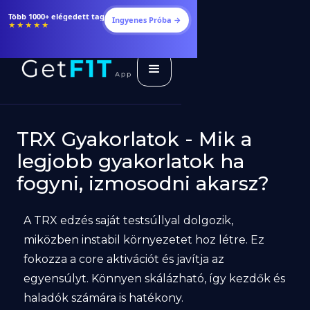
Étrendek, receptek és edzéstervek
Ingyenes Próba →
★★★★★
TRX Gyakorlatok - Mik a
legjobb gyakorlatok ha
fogyni, izmosodni akarsz?
A TRX edzés saját testsúllyal dolgozik,
miközben instabil környezetet hoz létre. Ez
fokozza a core aktivációt és javítja az
egyensúlyt. Könnyen skálázható, így kezdők és
haladók számára is hatékony.