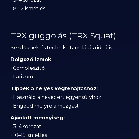
• 8–12 ismétlés
TRX guggolás (TRX Squat)
Kezdőknek és technika tanulására ideális.
Dolgozó izmok:
• Combfeszítő
• Farizom
Tippek a helyes végrehajtáshoz:
• Használd a hevedert egyensúlyhoz
• Engedd mélyre a mozgást
Ajánlott mennyiség:
• 3–4 sorozat
• 10–15 ismétlés