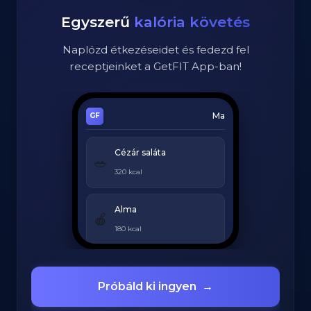
Egyszerű
kalória követés
Naplózd étkezéseidet és fedezd fel
receptjeinket a GetFIT App-ban!
Ma
Cézár saláta
🥗
320 kcal
Alma
🍎
180 kcal
Grillezett csirke
🍗
Próbáld ki ingyen
→
420 kcal