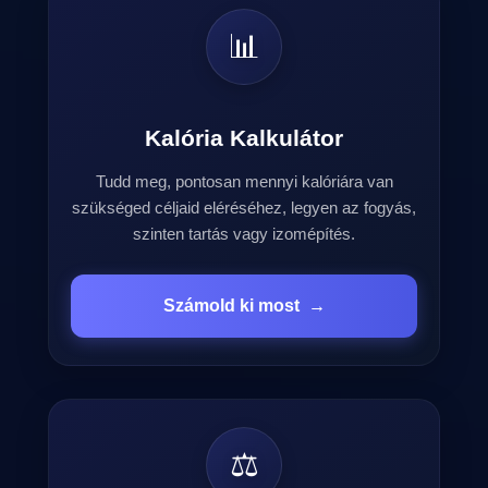
📊
Kalória Kalkulátor
Tudd meg, pontosan mennyi kalóriára van
szükséged céljaid eléréséhez, legyen az fogyás,
szinten tartás vagy izomépítés.
Számold ki most
→
⚖️