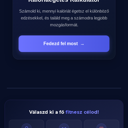
Számold ki, mennyi kalóriát égetsz el különböző
edzésekkel, és találd meg a számodra legjobb
mozgásformát.
Fedezd fel most
→
Válaszd ki a fő
fitnesz célod!