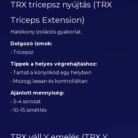
TRX tricepsz nyújtás (TRX
Triceps Extension)
Hatékony izolációs gyakorlat.
Dolgozó izmok:
• Tricepsz
Tippek a helyes végrehajtáshoz:
• Tartsd a könyököd egy helyben
• Mozogj lassan és kontrolláltan
Ajánlott mennyiség:
• 3–4 sorozat
• 10–15 ismétlés
TRX váll Y emelés (TRX Y