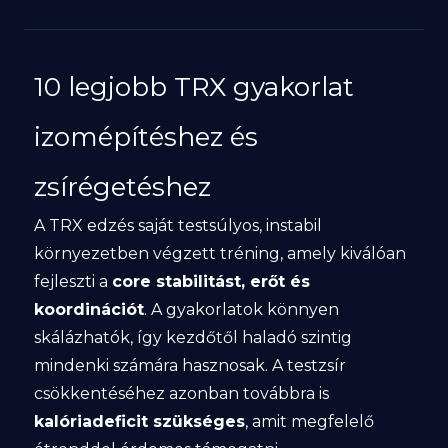
10 legjobb TRX gyakorlat
izomépítéshez és
zsírégetéshez
A TRX edzés saját testsúlyos, instabil
környezetben végzett tréning, amely kiválóan
fejleszti a
core stabilitást, erőt és
koordinációt
. A gyakorlatok könnyen
skálázhatók, így kezdőtől haladó szintig
mindenki számára hasznosak. A testzsír
csökkentéséhez azonban továbbra is
kalóriadeficit szükséges
, amit megfelelő