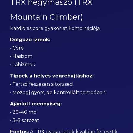
TRX hegymászó (TRX
Mountain Climber)
Kardió és core gyakorlat kombinációja.
Dolgozó izmok:
• Core
• Hasizom
• Lábizmok
Tippek a helyes végrehajtáshoz:
• Tartsd feszesen a törzsed
• Mozogj gyors, de kontrollált tempóban
Ajánlott mennyiség:
• 20–40 mp
• 3–5 sorozat
Fontos:
A TRX gyakorlatok kiválóan fejlesztik