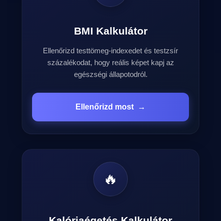
BMI Kalkulátor
Ellenőrizd testtömeg-indexedet és testzsír
százalékodat, hogy reális képet kapj az
egészségi állapotodról.
Ellenőrizd most
→
🔥
Kalóriaégetés Kalkulátor