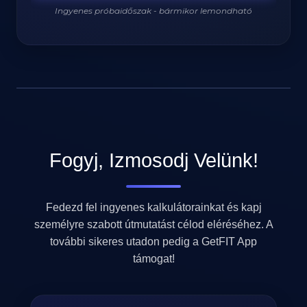
Ingyenes próbaidőszak - bármikor lemondható
920
/
2200
kcal
Fogyj, Izmosodj Velünk!
Fedezd fel ingyenes kalkulátorainkat és kapj
személyre szabott útmutatást célod eléréséhez. A
további sikeres utadon pedig a GetFIT App
támogat!