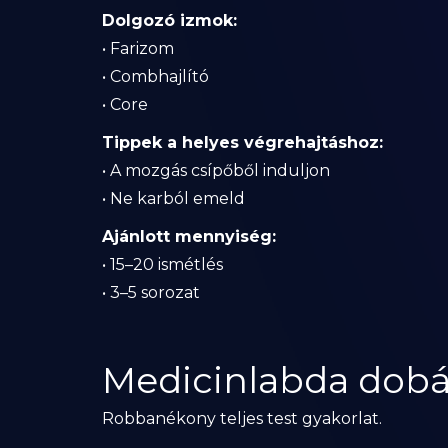
Dolgozó izmok:
• Farizom
• Combhajlító
• Core
Tippek a helyes végrehajtáshoz:
• A mozgás csípőből induljon
• Ne karból emeld
Ajánlott mennyiség:
• 15–20 ismétlés
• 3–5 sorozat
Medicinlabda dobás
Robbanékony teljes test gyakorlat.