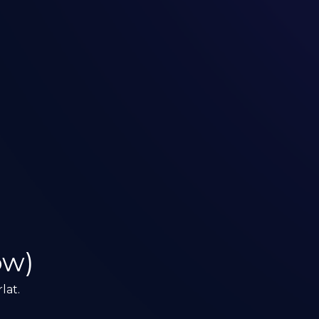
ow)
lat.