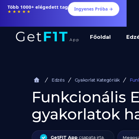
Több 1000+ elégedett tag
Ingyenes Próba →
★★★★★
Főoldal
Edz
Edzés
Gyakorlat Kategóriák
Fun
Funkcionális 
gyakorlatok h
GetFIT App
csapata irta.
Megosz