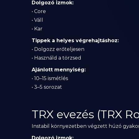
Dolgozó izmok:
• Core
• Váll
• Kar
Tippek a helyes végrehajtáshoz:
• Dolgozz erőteljesen
• Használd a törzsed
Ajánlott mennyiség:
• 10–15 ismétlés
• 3–5 sorozat
TRX evezés (TRX R
Instabil környezetben végzett húzó gyakor
Dolgozó izmok: