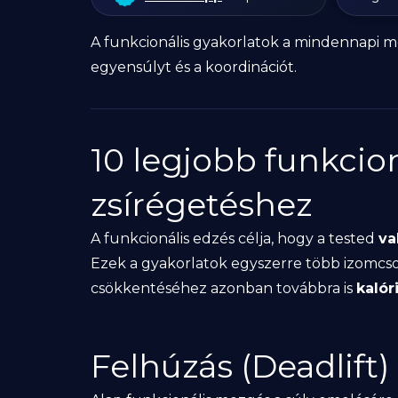
A funkcionális gyakorlatok a mindennapi mo
egyensúlyt és a koordinációt.
10 legjobb funkcio
zsírégetéshez
A funkcionális edzés célja, hogy a tested
va
Ezek a gyakorlatok egyszerre több izomcsop
csökkentéséhez azonban továbbra is
kalór
Felhúzás (Deadlift)