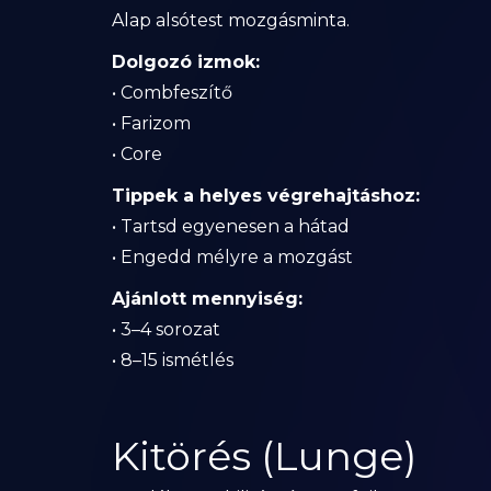
Alap alsótest mozgásminta.
Dolgozó izmok:
• Combfeszítő
• Farizom
• Core
Tippek a helyes végrehajtáshoz:
• Tartsd egyenesen a hátad
• Engedd mélyre a mozgást
Ajánlott mennyiség:
• 3–4 sorozat
• 8–15 ismétlés
Kitörés (Lunge)