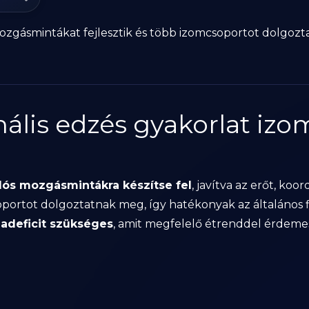
zgásmintákat fejlesztik és több izomcsoportot dolgoztat
nális edzés gyakorlat izo
lós mozgásmintákra készítse fel
, javítva az erőt, koo
ortot dolgoztatnak meg, így hatékonyak az általános fit
iadeficit szükséges
, amit megfelelő étrenddel érdeme