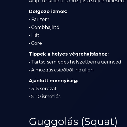
Alap funkcionális mozgás a súly emelésére.
Dolgozó izmok:
• Farizom
• Combhajlító
• Hát
• Core
Tippek a helyes végrehajtáshoz:
• Tartsd semleges helyzetben a gerinced
• A mozgás csípőből induljon
Ajánlott mennyiség:
• 3–5 sorozat
• 5–10 ismétlés
Guggolás (Squat)