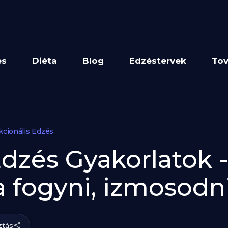
és
Diéta
Blog
Edzéstervek
Tov
kcionális Edzés
Edzés Gyakorlatok -
a fogyni, izmosodn
tás