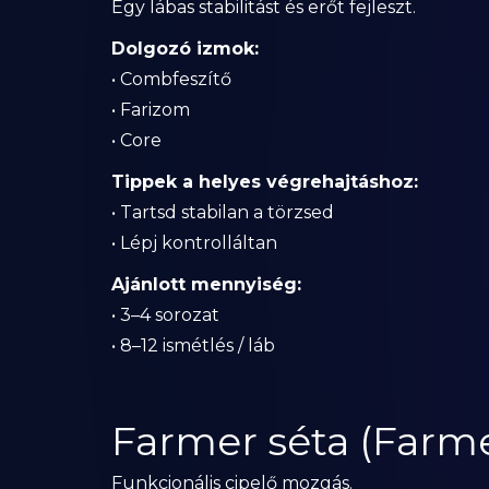
Egy lábas stabilitást és erőt fejleszt.
Dolgozó izmok:
• Combfeszítő
• Farizom
• Core
Tippek a helyes végrehajtáshoz:
• Tartsd stabilan a törzsed
• Lépj kontrolláltan
Ajánlott mennyiség:
• 3–4 sorozat
• 8–12 ismétlés / láb
Farmer séta (Farme
Funkcionális cipelő mozgás.