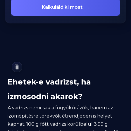
Kalkuláld ki most
→
Ehetek-e vadrizst, ha
izmosodni akarok?
A vadrizs nemcsak a fogyókúrázók, hanem az
izomépítésre törekvők étrendjében is helyet
kaphat. 100 g főtt vadrizs körülbelül 3.99 g