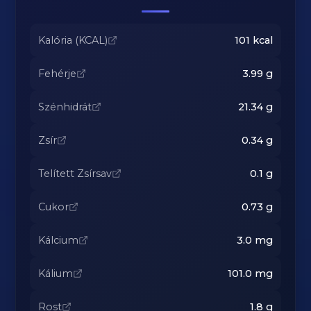
Kalória (KCAL)
101
kcal
Fehérje
3.99
g
Szénhidrát
21.34
g
Zsír
0.34
g
Telített Zsírsav
0.1
g
Cukor
0.73
g
Kálcium
3.0
mg
Kálium
101.0
mg
Rost
1.8
g