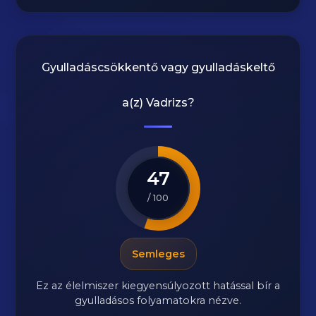
Gyulladáscsökkentő vagy gyulladáskeltő
a(z)
Vadrizs
?
47
/ 100
Semleges
Ez az élelmiszer kiegyensúlyozott hatással bír a
gyulladásos folyamatokra nézve.