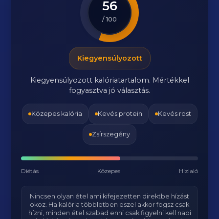
56
/ 100
Kiegyensúlyozott
Kiegyensúlyozott kalóriatartalom. Mértékkel
fogyasztva jó választás.
Közepes kalória
Kevés protein
Kevés rost
Zsírszegény
Diétás
Közepes
Hizlaló
Nincsen olyan étel ami kifejezetten direktbe hízást
okoz. Ha kalória többletben eszel akkor fogsz csak
hízni, minden étel szabad enni csak figyelni kell napi