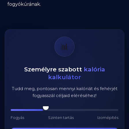
fogyókúrának.
📊
Személyre szabott
kalória
kalkulátor
Tudd meg, pontosan mennyi kalóriát és fehérjét
fogyasszál céljaid eléréséhez!
Fogyás
Szinten tartás
Izomépítés