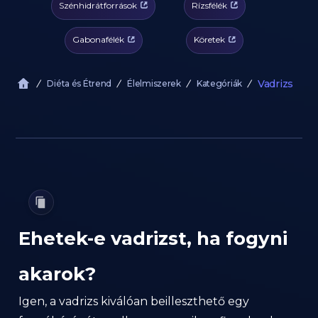
Szénhidrátforrások
Rízsfélék
Gabonafélék
Köretek
Vadrizs
Diéta és Étrend
Élelmiszerek
Kategóriák
Ehetek-e vadrizst, ha fogyni
akarok?
Igen, a vadrizs kiválóan beilleszthető egy