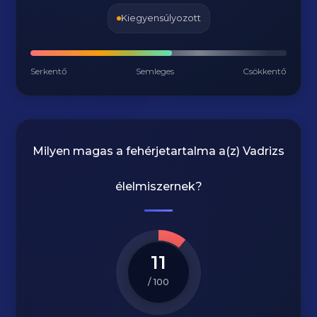
Kiegyensúlyozott
Serkentő
Semleges
Csökkentő
Milyen magas a fehérjetartalma a(z)
Vadrizs
élelmiszernek?
11
/ 100