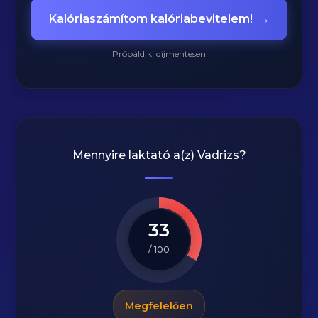
Kalóriaszámítom kalóriabevitelem!
→
Próbáld ki díjmentesen
Mennyire laktató a(z)
Vadrizs
?
33
/ 100
Megfelelően