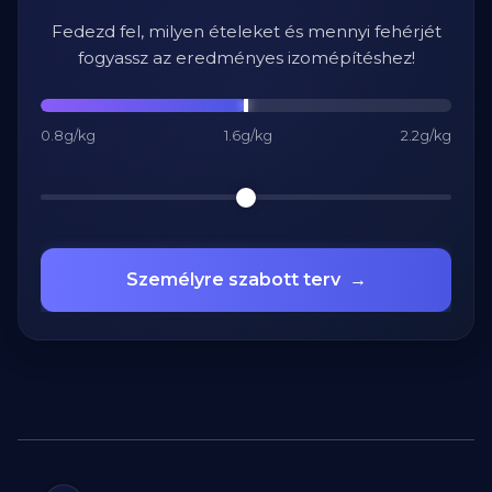
Fedezd fel, milyen ételeket és mennyi fehérjét
fogyassz az eredményes izomépítéshez!
0.8g/kg
1.6g/kg
2.2g/kg
Személyre szabott terv
→