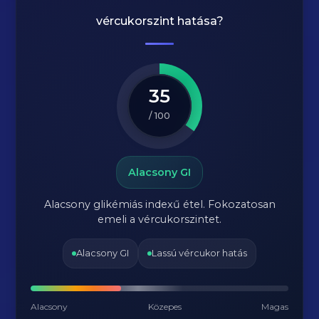
vércukorszint hatása?
35
/ 100
Alacsony GI
Alacsony glikémiás indexű étel. Fokozatosan
emeli a vércukorszintet.
Alacsony GI
Lassú vércukor hatás
Alacsony
Közepes
Magas