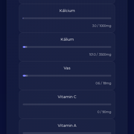
Kálcium
3.0
/
1000
mg
Kálium
101.0
/
3500
mg
Vas
0.6
/
18
mg
Vitamin C
0
/
90
mg
Vitamin A