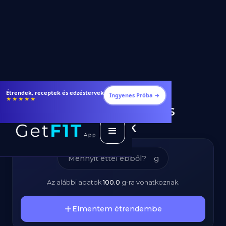
Vadrizs –
Étrendek, receptek és edzéstervek
Ingyenes Próba →
★★★★★
Kalóriatartalom és
Tápanyagok
g
Az alábbi adatok
100.0
g
-ra vonatkoznak.
Elmentem étrendembe