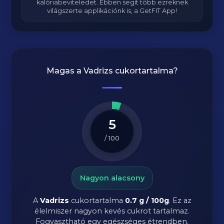
kalóriabeviteledet. Ebben segít több ezreknek
világszerte applikációnk is, a GetFIT App!
Magas a
Vadrizs
cukortartalma?
5
/ 100
Nagyon alacsony
A
Vadrizs
cukortartalma
0.7 g / 100g
. Ez az
élelmiszer nagyon kevés cukrot tartalmaz.
Fogyasztható egy egészséges étrendben.