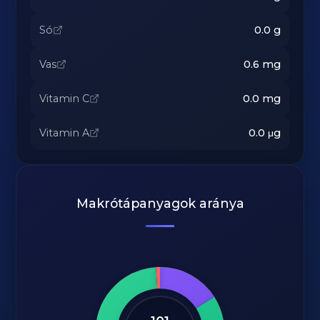
Só
0.0
g
Vas
0.6
mg
Vitamin C
0.0
mg
Vitamin A
0.0
μg
Makrótápanyagok aránya