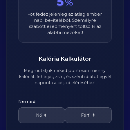
5
%
-ot fedez jelenleg az átlag ember
napi beviteléből. Személyre
szabott eredményért töltsd ki az
alábbi mezőket!
Kalória Kalkulátor
Megmutatjuk neked pontosan mennyi
kalóriát, fehérjét, zsírt, és szénhidrátot egyél
naponta a céljaid eléréséhez!
Nemed
Nő 👩
Férfi 👨