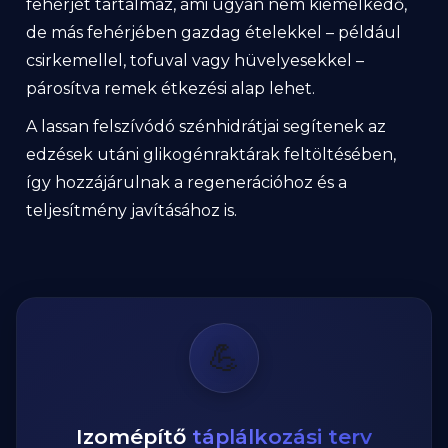
fehérjét tartalmaz, ami ugyan nem kiemelkedő,
de más fehérjében gazdag ételekkel – például
csirkemellel, tofuval vagy hüvelyesekkel –
párosítva remek étkezési alap lehet.
A lassan felszívódó szénhidrátjai segítenek az
edzések utáni glikogénraktárak feltöltésében,
így hozzájárulnak a regenerációhoz és a
teljesítmény javításához is.
💪
Izomépítő
táplálkozási terv