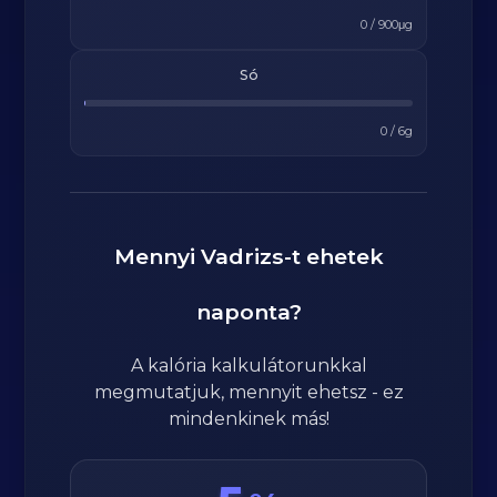
0
/
900
μg
Só
0
/
6
g
Mennyi
Vadrizs
-t ehetek
naponta?
A kalória kalkulátorunkkal
megmutatjuk, mennyit ehetsz - ez
mindenkinek más!