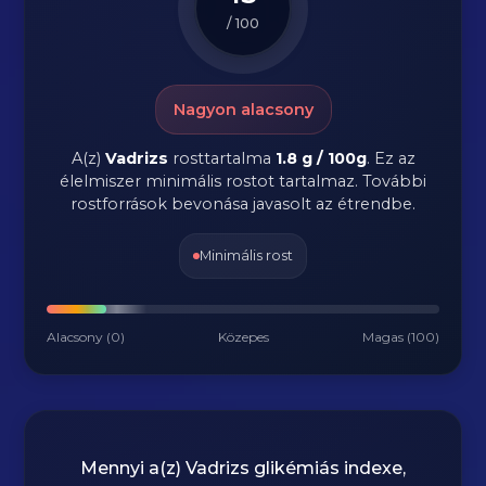
/ 100
Nagyon alacsony
A(z)
Vadrizs
rosttartalma
1.8 g / 100g
.
Ez az
élelmiszer minimális rostot tartalmaz. További
rostforrások bevonása javasolt az étrendbe.
Minimális rost
Alacsony (0)
Közepes
Magas (100)
Mennyi a(z)
Vadrizs
glikémiás indexe,