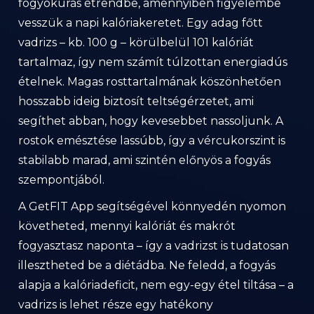
fogyókúrás étrendbe, amennyiben figyelembe
vesszük a napi kalóriakeretet. Egy adag főtt
vadrizs – kb. 100 g – körülbelül 101 kalóriát
tartalmaz, így nem számít túlzottan energiadús
ételnek. Magas rosttartalmának köszönhetően
hosszabb ideig biztosít teltségérzetet, ami
segíthet abban, hogy kevesebbet nassoljunk. A
rostok emésztése lassúbb, így a vércukorszint is
stabilabb marad, ami szintén előnyös a fogyás
szempontjából.
A GetFIT App segítségével könnyedén nyomon
követheted, mennyi kalóriát és makrót
fogyasztasz naponta – így a vadrizst is tudatosan
illesztheted be a diétádba. Ne feledd, a fogyás
alapja a kalóriadeficit, nem egy-egy étel tiltása – a
vadrizs is lehet része egy hatékony