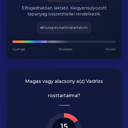
Elfogadhatóan laktató. Kiegyensúlyozott
tápanyag összetétellel rendelkezik.
Közepes kalóriatartalom
Gyenge
Közepes
Kiváló
Magas vagy alacsony a(z) Vadrizs
rosttartalma?
15