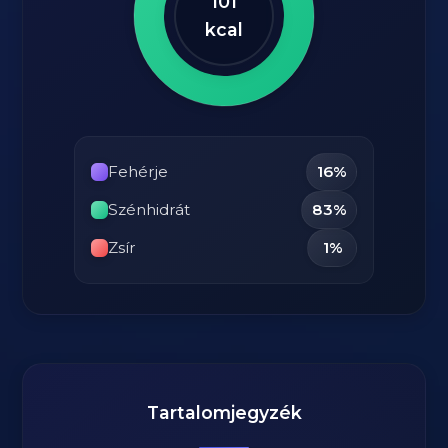
101
kcal
Fehérje
16%
Szénhidrát
83%
Zsír
1%
Tartalomjegyzék