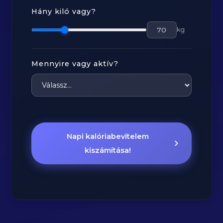
Hány kiló vagy?
kg
Mennyire vagy aktív?
Napi kalóriabevitelem
kiszámítása!