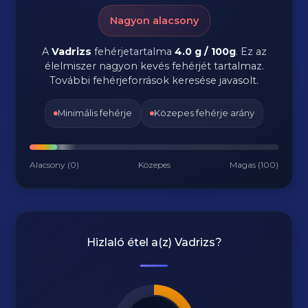
Nagyon alacsony
A
Vadrizs
fehérjetartalma
4.0 g / 100g
. Ez az
élelmiszer nagyon kevés fehérjét tartalmaz.
További fehérjeforrások keresése javasolt.
Minimális fehérje
Közepes fehérje arány
Alacsony (0)
Közepes
Magas (100)
Hizlaló étel a(z)
Vadrizs
?