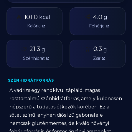
🔥
🥩
101.0
4.0
kcal
g
Kalória
Fehérje
🥔
21.3
🫒
0.3
g
g
Szénhidrát
Zsír
SZÉNHIDRÁTFORRÁS
A vadrizs egy rendkívül tápláló, magas
rosttartalmú szénhidrátforrás, amely különösen
népszerű a tudatos étkezők körében. Ez a
sötét színű, enyhén diós ízű gabonaféle
nemcsak gluténmentes, de kiváló növényi
fehérjeforrás is, és fontos ásványi anyagokat –