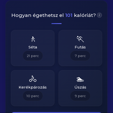
Hogyan égethetsz el
101
kalóriát?
i
🚶
🏃
Séta
Futás
21
perc
7
perc
🚴
🏊
Kerékpározás
Úszás
10
perc
9
perc