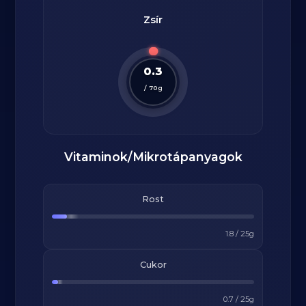
Zsír
0.3
/
70
g
Vitaminok/Mikrotápanyagok
Rost
1.8
/
25
g
Cukor
0.7
/
25
g