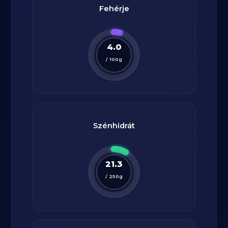
Fehérje
4.0
/
100
g
Szénhidrát
21.3
/
250
g