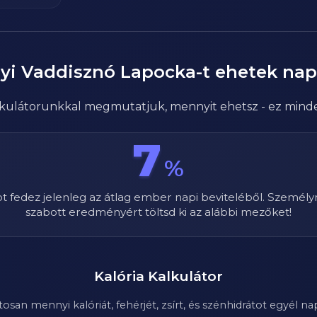
yi
Vaddisznó Lapocka
-t ehetek na
alkulátorunkkal megmutatjuk, mennyit ehetsz - ez mind
7
%
ot fedez jelenleg az átlag ember napi beviteléből. Személy
szabott eredményért töltsd ki az alábbi mezőket!
Kalória Kalkulátor
n mennyi kalóriát, fehérjét, zsírt, és szénhidrátot egyél nap