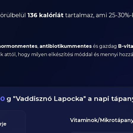
örülbelül
136 kalóriát
tartalmaz, ami 25-30%-
hormonmentes
,
antibiotikummentes
és gazdag
B-vit
ttól, hogy milyen elkészítési móddal és mennyi hozzáad
00
g
"
Vaddisznó Lapocka
" a napi tápa
Vitaminok/Mikrotápan
rje