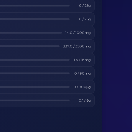
0
/
25
g
0
/
25
g
14.0
/
1000
mg
337.0
/
3500
mg
1.4
/
18
mg
0
/
90
mg
0
/
900
μg
0.1
/
6
g