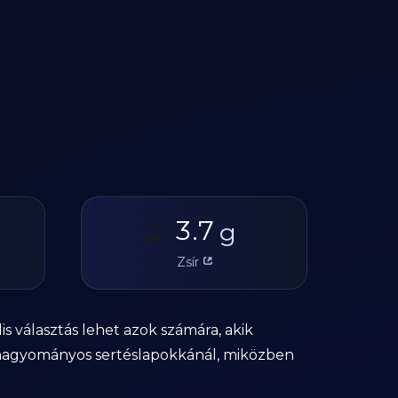
3.7
🫒
g
Zsír
lis választás lehet azok számára, akik
hagyományos sertéslapokkánál, miközben