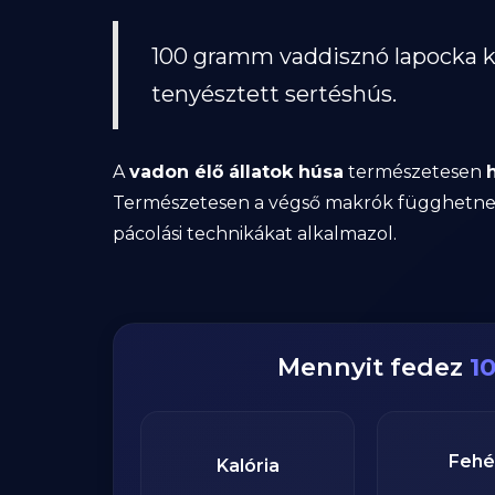
100 gramm vaddisznó lapocka k
tenyésztett sertéshús.
A
vadon élő állatok húsa
természetesen
Természetesen a végső makrók függhetnek a
pácolási technikákat alkalmazol.
Mennyit fedez
1
Fehé
Kalória