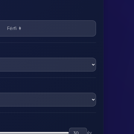
Férfi 👨
év