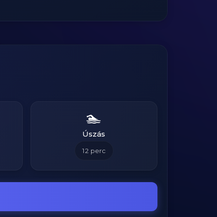
🏊
Úszás
12
perc