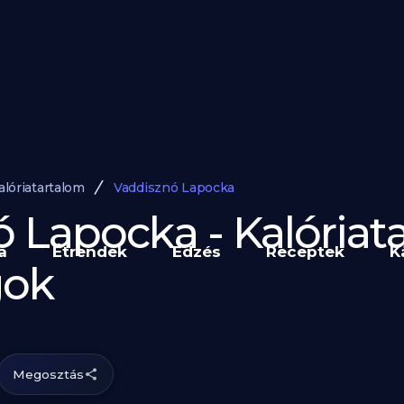
alóriatartalom
Vaddisznó Lapocka
 Lapocka - Kalóriat
a
Étrendek
Edzés
Receptek
K
gok
Megosztás