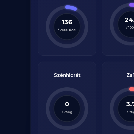
24
136
/
100
/
2000
kcal
Szénhidrát
Zsí
0
3.
/
250
g
/
70