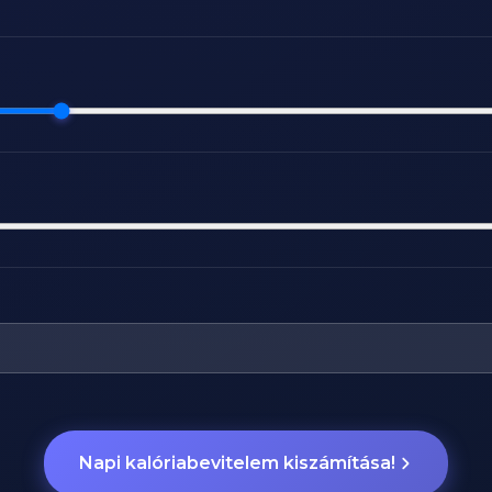
Napi kalóriabevitelem kiszámítása!