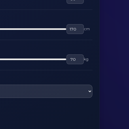
cm
kg