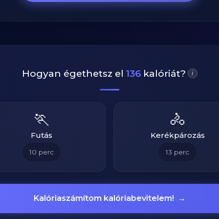
Hogyan égethetsz el
136
kalóriát?
i
🏃
🚴
Futás
Kerékpározás
10
perc
13
perc
Kalóriaszámítom kalóriabevitelem!
→