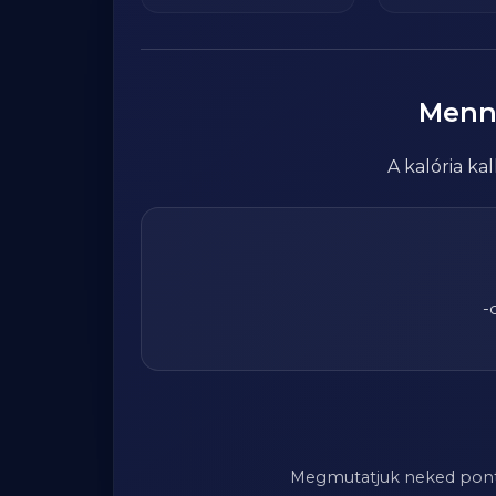
Menn
A kalória k
-
Megmutatjuk neked pontosa