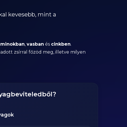
kal kevesebb, mint a
aminokban
,
vasban
és
cinkben
.
ott zsírral főzöd meg, illetve milyen
nyagbeviteledből?
yagok