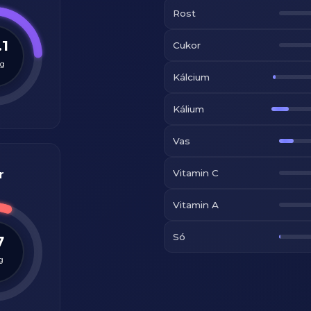
Rost
.1
Cukor
g
Kálcium
Kálium
Vas
Vitamin C
r
Vitamin A
Só
7
g