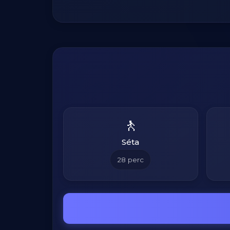
🚶
Séta
28
perc