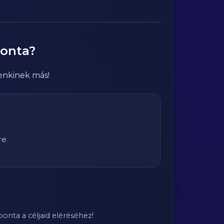
ponta?
enkinek más!
re
onta a céljaid eléréséhez!