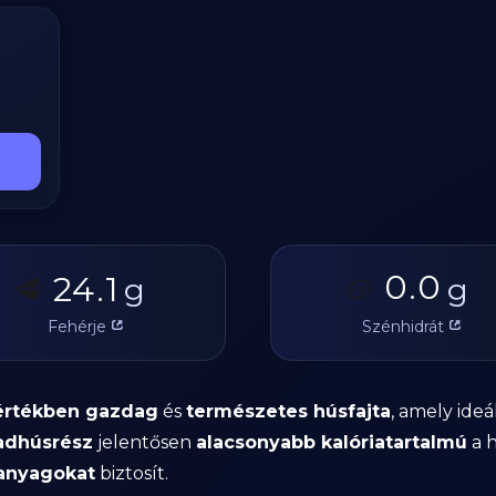
0.0
24.1
🥩
g
🥔
g
Fehérje
Szénhidrát
értékben gazdag
és
természetes húsfajta
, amely ideá
adhúsrész
jelentősen
alacsonyabb kalóriatartalmú
a 
panyagokat
biztosít.