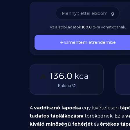
g
Az alábbi adatok
100.0
g
-ra vonatkoznak.
Elmentem étrendembe
136.0
🔥
kcal
Kalória
A
vaddisznó lapocka
egy kivételesen
táp
tudatos táplálkozásra
törekednek. Ez a
v
kiváló minőségű fehérjét
és
értékes tá