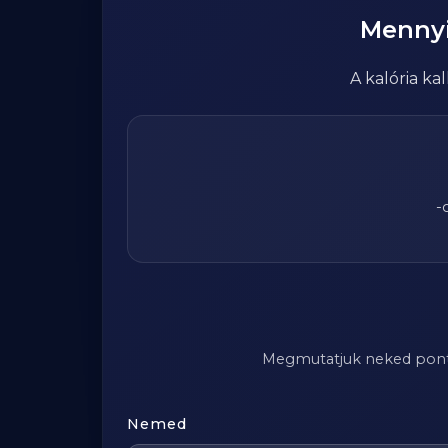
Menny
A kalória k
-
Megmutatjuk neked pontosa
Nemed