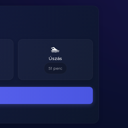
🏊
Úszás
51
perc