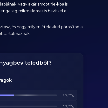
lapjának, vagy akár smoothie-kba is
rengeteg mikroelemet is beviszel a
tasz, és hogy milyen ételekkel párosítod a
ot tartalmaznak.
anyagbeviteledből?
yagok
9.3
/
25
g
0.5
/
25
g