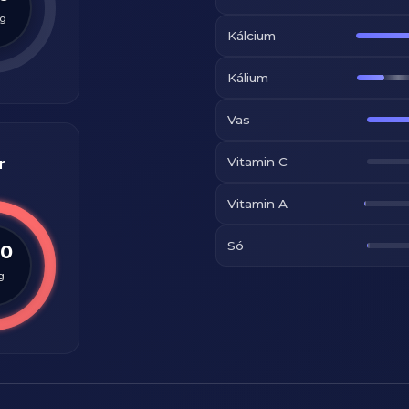
g
Kálcium
Kálium
Vas
Vitamin C
r
Vitamin A
Só
.0
g