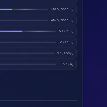
426.0
/
1000
mg
414.0
/
3500
mg
8.9
/
18
mg
0
/
90
mg
3.0
/
900
μg
0.0
/
6
g