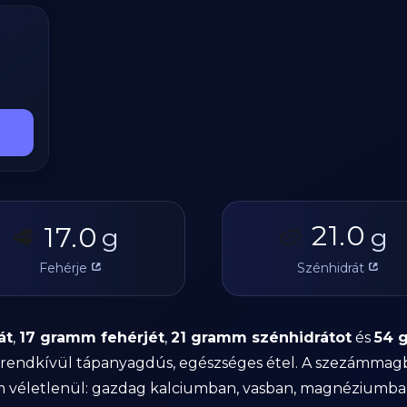
21.0
17.0
🥩
g
🥔
g
Fehérje
Szénhidrát
át
,
17 gramm fehérjét
,
21 gramm szénhidrátot
és
54 
y rendkívül tápanyagdús, egészséges étel. A szezámmag
em véletlenül: gazdag kalciumban, vasban, magnéziumban