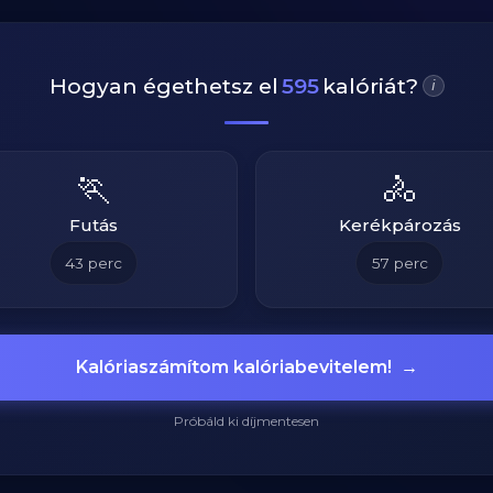
Hogyan égethetsz el
595
kalóriát?
i
🏃
🚴
Futás
Kerékpározás
43
perc
57
perc
Kalóriaszámítom kalóriabevitelem!
→
Próbáld ki díjmentesen