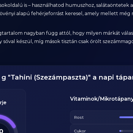
sokoldalú is – használhatod humuszhoz, salátaöntetek a
növényi alapú fehérjeforrást keresel, amely mellett még 
gtartalom nagyban függ attól, hogy milyen márkát válasz
agy sóval készül, míg mások tisztán csak őrölt szezámmag
g
"
Tahini (Szezámpaszta)
" a napi táp
Vitaminok/Mikrotápan
rje
Rost
.0
Cukor