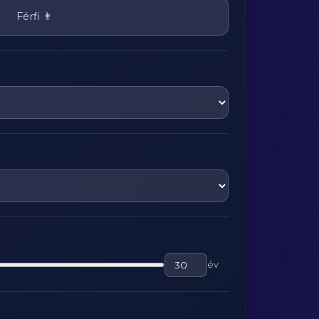
Férfi 👨
év