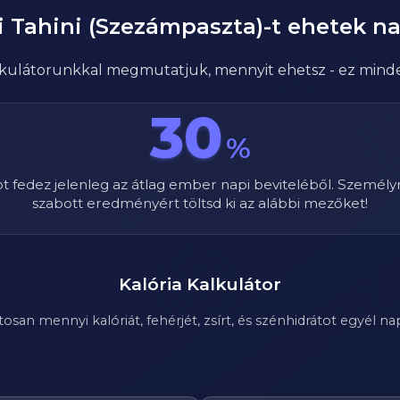
i
Tahini (Szezámpaszta)
-t ehetek n
alkulátorunkkal megmutatjuk, mennyit ehetsz - ez mind
30
%
ot fedez jelenleg az átlag ember napi beviteléből. Személy
szabott eredményért töltsd ki az alábbi mezőket!
Kalória Kalkulátor
n mennyi kalóriát, fehérjét, zsírt, és szénhidrátot egyél nap