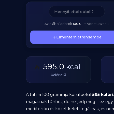
Az alábbi adatok
100.0
-ra vonatkoznak.
Elmentem étrendembe
595.0
🔥
kcal
Kalória
A tahini 100 grammja körülbelül
595 kalóri
magasnak tűnhet, de ne ijedj meg – ez eg
mediterrán és közel-keleti fogásnak, és n