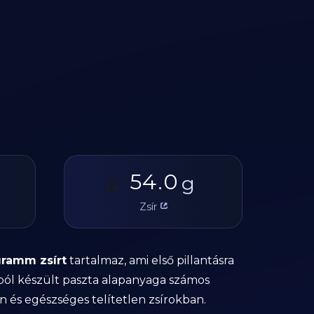
54.0
🫒
g
Zsír
gramm zsírt
tartalmaz, ami első pillantásra
ból készült paszta alapanyaga számos
 és egészséges telítetlen zsírokban.