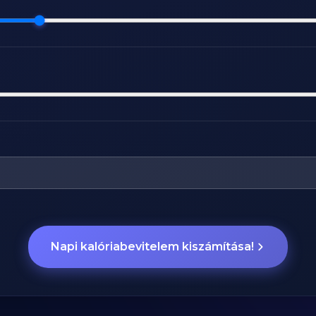
Napi kalóriabevitelem kiszámítása!