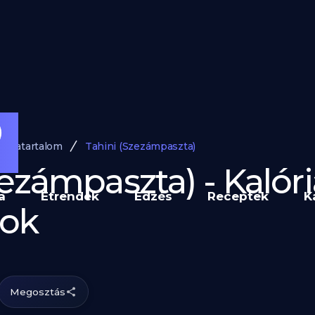
lóriatartalom
Tahini (Szezámpaszta)
zezámpaszta) - Kalór
a
Étrendek
Edzés
Receptek
K
ok
Megosztás