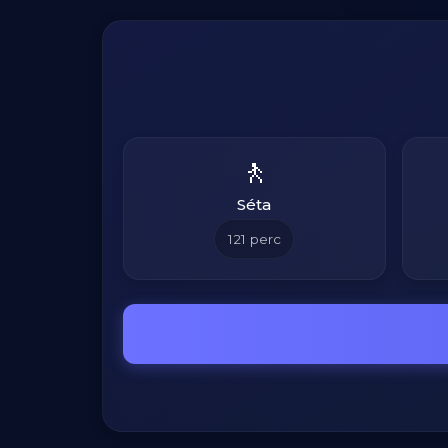
🚶
Séta
121
perc