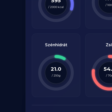
595
/
100
/
2000
kcal
Szénhidrát
Zsí
21.0
54
/
250
g
/
70