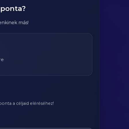
aponta?
enkinek más!
re
onta a céljaid eléréséhez!