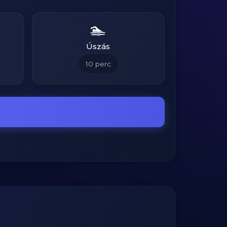
🏊
Úszás
10
perc