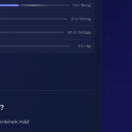
7.0
/
18
mg
3.0
/
90
mg
90.0
/
900
μg
0.3
/
6
g
?
enkinek más!