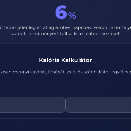
6
%
ot fedez jelenleg az átlag ember napi beviteléből. Személy
szabott eredményért töltsd ki az alábbi mezőket!
Kalória Kalkulátor
n mennyi kalóriát, fehérjét, zsírt, és szénhidrátot egyél nap