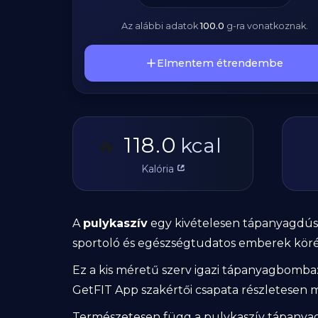
Az alábbi adatok
100.0
g
-ra vonatkoznak.
Elmentem étrendembe
118.0
🔥
kcal
Kalória
A
pulykaszív
egy kivételesen tápanyagdús 
sportoló és egészségtudatos emberek kör
Ez a kis méretű szerv igazi tápanyagbomba
GetFIT App szakértői csapata részletesen m
Természetesen függ a pulykaszív tápanyagös