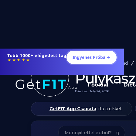
Étrendek, receptek és edzéstervek
Ingyenes Próba →
★★★★★
Diéta és Étrend
Pulykasz
Főoldal
Diét
Frissítve.:
July 24, 2026
GetFIT App Csapata
írta a cikket.
g