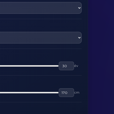
év
cm