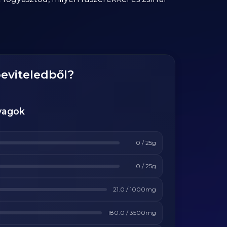
eviteledből?
yagok
0
/
25
g
0
/
25
g
21.0
/
1000
mg
180.0
/
3500
mg