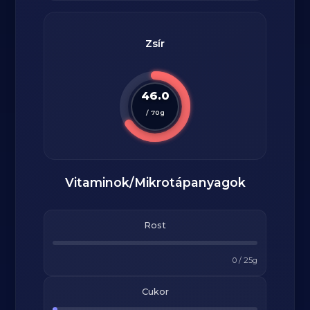
Zsír
46.0
/
70
g
Vitaminok/Mikrotápanyagok
Rost
0
/
25
g
Cukor