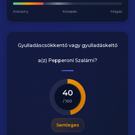
Alacsony
Közepes
Magas
Gyulladáscsökkentő vagy gyulladáskeltő
a(z)
Pepperoni Szalámi
?
40
/ 100
Semleges