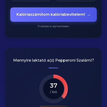
Kalóriaszámítom kalóriabevitelem!
→
Próbáld ki díjmentesen
Mennyire laktató a(z)
Pepperoni Szalámi
?
37
/ 100