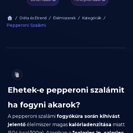
Diéta és Étrend
Élelmiszerek
Kategóriák
Pepperoni Szalámi
Ehetek-e pepperoni szalámit
ha fogyni akarok?
A pepperoni szalámi
fogyókúra során kihívást
jelentő
élelmiszer magas
kalóriadenzitása
miatt
(504 kcal/100g). Azonban a
"calories in, calories