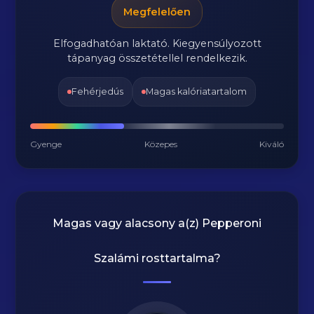
Megfelelően
Elfogadhatóan laktató. Kiegyensúlyozott
tápanyag összetétellel rendelkezik.
Fehérjedús
Magas kalóriatartalom
Gyenge
Közepes
Kiváló
Magas vagy alacsony a(z) Pepperoni
Szalámi rosttartalma?