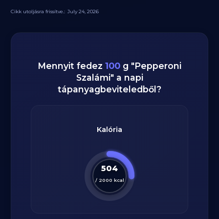
Cikk utoljásra frissítve.:
July 24, 2026
Mennyit fedez
100
g
"
Pepperoni
Szalámi
" a napi
tápanyagbeviteledből?
Kalória
504
/
2000
kcal