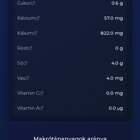
Cukor
0.6
g
Kálcium
57.0
mg
Kálium
822.0
mg
Rost
0
g
Só
4.0
g
Vas
4.0
mg
Vitamin C
0.0
mg
Vitamin A
0.0
μg
Makrótápanyagok aránya