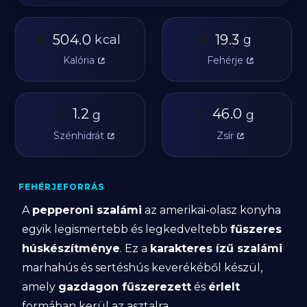
🔥
🥩
504.0
19.3
kcal
g
Kalória
Fehérje
🥔
1.2
🫒
46.0
g
g
Szénhidrát
Zsír
FEHÉRJEFORRÁS
A
pepperoni szalámi
az amerikai-olasz konyha
egyik legismertebb és legkedveltebb
fűszeres
húskészítménye
. Ez a
karakteres ízű szalámi
marhahús és sertéshús keverékéből készül,
amely
gazdagon fűszerezett
és
érlelt
formában kerül az asztalra.