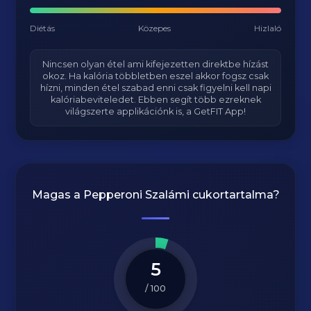
Diétás
Közepes
Hizlaló
Nincsen olyan étel ami kifejezetten direktbe hízást
okoz. Ha kalória többletben eszel akkor fogsz csak
hízni, minden étel szabad enni csak figyelni kell napi
kalóriabeviteledet. Ebben segít több ezreknek
világszerte applikációnk is, a GetFIT App!
Magas a
Pepperoni Szalámi
cukortartalma?
5
/ 100