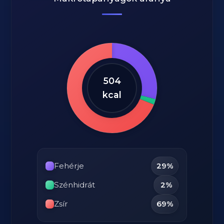
504
kcal
Fehérje
29%
Szénhidrát
2%
Zsír
69%