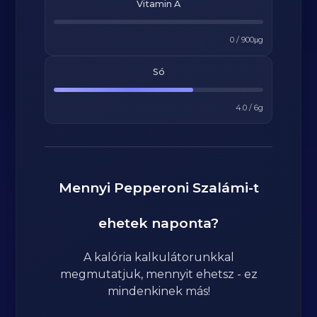
Vitamin A
0
/
900
μg
Só
4.0
/
6
g
Mennyi
Pepperoni Szalámi
-t
ehetek naponta?
A kalória kalkulátorunkkal
megmutatjuk, mennyit ehetsz - ez
mindenkinek más!