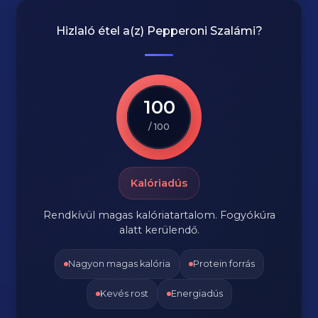
Hizlaló étel a(z)
Pepperoni Szalámi
?
100
/ 100
Kalóriadús
Rendkívül magas kalóriatartalom. Fogyókúra
alatt kerülendő.
Nagyon magas kalória
Protein forrás
Kevés rost
Energiadús