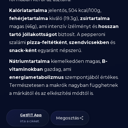
Kalóriatartalma
jelentős, 504 kcal/100g,
fehérjetartalma
kiváló (19.3g),
zsírtartalma
magas (46g), ami intenzív ízélményt és
hosszan
tartó jóllakottságot
biztosít. A pepperoni
szalámi
pizza-feltétként
,
szendvicsekben
és
snack-ként
egyaránt népszerű.
Nátriumtartalma
kiemelkedően magas,
B-
vitaminokban
gazdag, ami
energiametabolizmus
szempontjából értékes.
Természetesen a makrók nagyban függhetnek
a márkától és az elkészítési módtól is.
GetFIT App
Megosztás
írta a cikket.