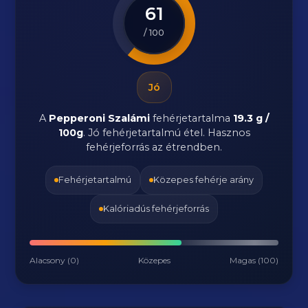
61
/ 100
Jó
A
Pepperoni Szalámi
fehérjetartalma
19.3 g /
100g
. Jó fehérjetartalmú étel. Hasznos
fehérjeforrás az étrendben.
Fehérjetartalmú
Közepes fehérje arány
Kalóriadús fehérjeforrás
Alacsony (0)
Közepes
Magas (100)