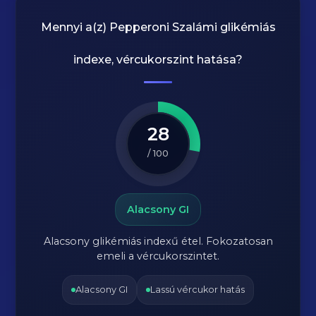
Mennyi a(z)
Pepperoni Szalámi
glikémiás
indexe, vércukorszint hatása?
28
/ 100
Alacsony GI
Alacsony glikémiás indexű étel. Fokozatosan
emeli a vércukorszintet.
Alacsony GI
Lassú vércukor hatás