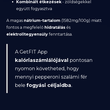
Kombinált étkezések
- zöldségekkel
együtt fogyasztva
A magas
nátrium-tartalom
(1582mg/100g) miatt
fontos a megfelelő
hidratálás
és
elektrolitegyensúly
fenntartása.
A GetFIT App
kalóriaszámlálójával
pontosan
nyomon követheted, hogy
mennyi pepperoni szalámi fér
bele
fogyási céljaidba
.