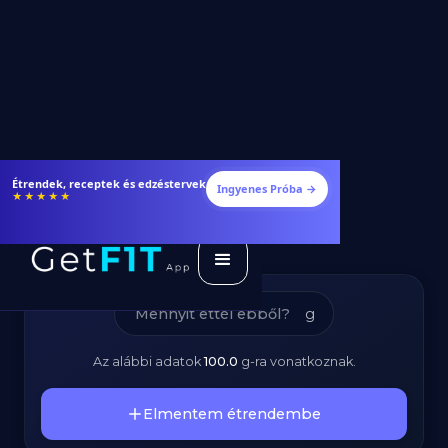
Pepperoni Szalámi -
Fogyj és izmosodj hatékonyabban
Ingyenes Próba →
★★★★★
Kalóriatartalom és
Tápanyagok
g
Az alábbi adatok
100.0
g
-ra vonatkoznak.
Elmentem étrendembe