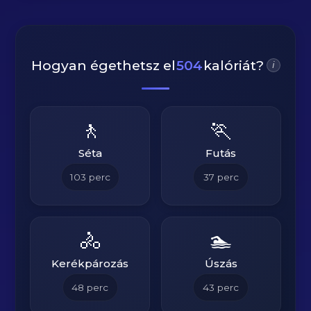
Hogyan égethetsz el
504
kalóriát?
i
🚶
🏃
Séta
Futás
103
perc
37
perc
🚴
🏊
Kerékpározás
Úszás
48
perc
43
perc