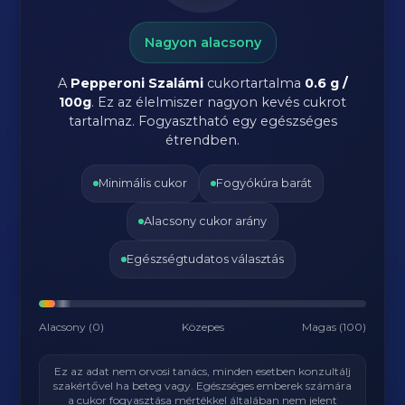
Nagyon alacsony
A
Pepperoni Szalámi
cukortartalma
0.6 g /
100g
. Ez az élelmiszer nagyon kevés cukrot
tartalmaz. Fogyasztható egy egészséges
étrendben.
Minimális cukor
Fogyókúra barát
Alacsony cukor arány
Egészségtudatos választás
Alacsony (0)
Közepes
Magas (100)
Ez az adat nem orvosi tanács, minden esetben konzultálj
szakértővel ha beteg vagy. Egészséges emberek számára
a cukor fogyasztása mértékkel általában nem jelent