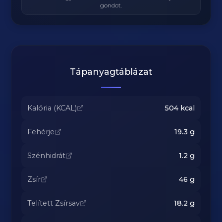
gondot.
Tápanyagtáblázat
Kalória (KCAL)
504
kcal
Fehérje
19.3
g
Szénhidrát
1.2
g
Zsír
46
g
Telített Zsírsav
18.2
g