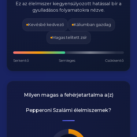
Ez az élelmiszer kiegyensúlyozott hatással bír a
gyulladásos folyamatokra nézve.
Kevésbé kedvező
Káliumban gazdag
Magas telített zsír
Serkentő
Semleges
Csökkentő
Milyen magas a fehérjetartalma a(z)
Pepperoni Szalámi
élelmiszernek?