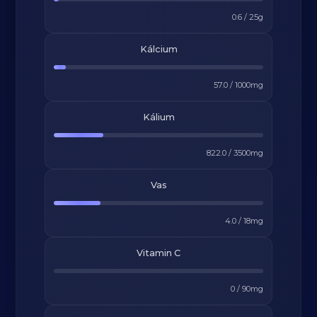
0.6
/
25
g
Kálcium
57.0
/
1000
mg
Kálium
822.0
/
3500
mg
Vas
4.0
/
18
mg
Vitamin C
0
/
90
mg