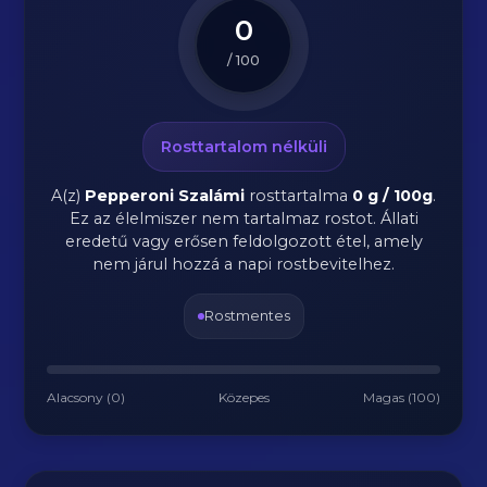
0
/ 100
Rosttartalom nélküli
A(z)
Pepperoni Szalámi
rosttartalma
0 g / 100g
.
Ez az élelmiszer nem tartalmaz rostot. Állati
eredetű vagy erősen feldolgozott étel, amely
nem járul hozzá a napi rostbevitelhez.
Rostmentes
Alacsony (0)
Közepes
Magas (100)