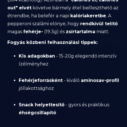
out" elvét
követve bármely étel beilleszthető az
étrendbe, ha belefér a napi
kalóriakeretbe
. A
pepperoni szalámi előnye, hogy
rendkívül telítő
magas
fehérje-
(19.3g) és
zsírtartalma
miatt.
Fogyás közbeni felhasználási tippek:
Kis adagokban
- 15-20g elegendő intenzív
ízélményhez
Fehérjeforrásként
- kiváló
aminosav-profil
jóllakottsághoz
Snack helyettesítő
- gyors és praktikus
éhségcsillapító