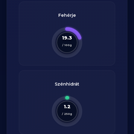
Fehérje
19.3
/
100
g
Szénhidrát
1.2
/
250
g