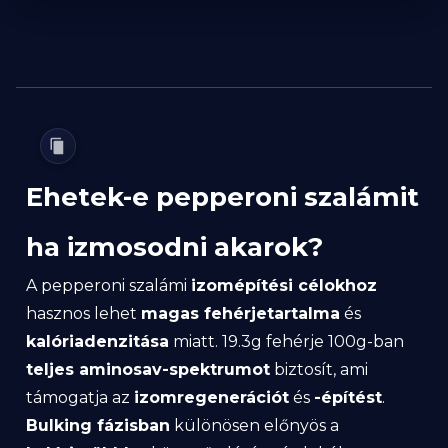
Ehetek-e pepperoni szalámit
ha izmosodni akarok?
A pepperoni szalámi
izomépítési célokhoz
hasznos lehet
magas fehérjetartalma
és
kalóriadenzitása
miatt. 19.3g fehérje 100g-ban
teljes aminosav-spektrumot
biztosít, ami
támogatja az
izomregenerációt
és
-építést
.
Bulking fázisban
különösen előnyös a