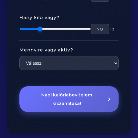
Hány kiló vagy?
kg
Mennyire vagy aktív?
Napi kalóriabevitelem
kiszámítása!