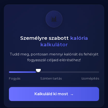
📊
Személyre szabott
kalória
kalkulátor
Tudd meg, pontosan mennyi kalóriát és fehérjét
fogyasszál céljaid eléréséhez!
Fogyás
Szinten tartás
Izomépítés
Kalkuláld ki most
→