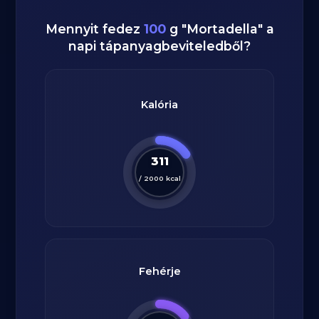
Mennyit fedez
100
g
"
Mortadella
" a
napi tápanyagbeviteledből?
Kalória
311
/
2000
kcal
Fehérje