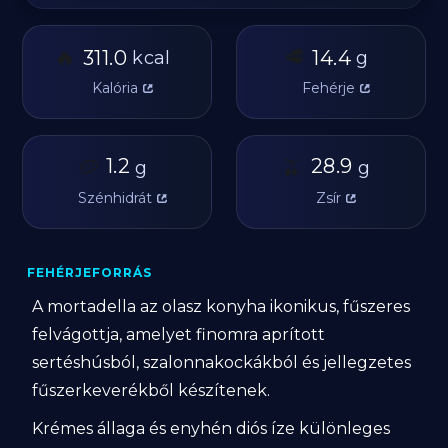
🔥
🥩
311.0
14.4
kcal
g
Kalória
Fehérje
🥔
1.2
🫒
28.9
g
g
Szénhidrát
Zsír
FEHÉRJEFORRÁS
A mortadella az olasz konyha ikonikus, fűszeres
felvágottja, amelyet finomra aprított
sertéshúsból, szalonnakockákból és jellegzetes
fűszerkeverékből készítenek.
Krémes állaga és enyhén diós íze különleges