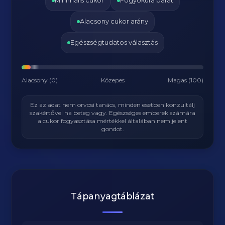
Minimális cukor
Fogyókúra barát
Alacsony cukor arány
Egészségtudatos választás
Alacsony (0)
Közepes
Magas (100)
Ez az adat nem orvosi tanács, minden esetben konzultálj
szakértővel ha beteg vagy. Egészséges emberek számára
a cukor fogyasztása mértékkel általában nem jelent
gondot.
Tápanyagtáblázat