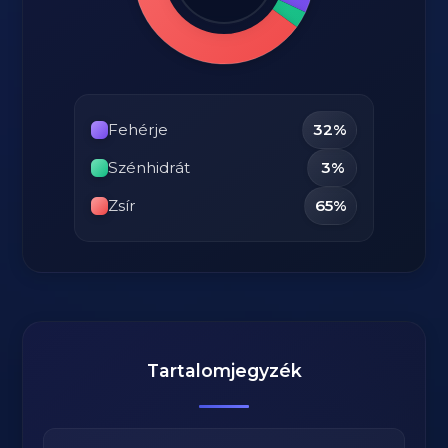
Fehérje
32%
Szénhidrát
3%
Zsír
65%
Tartalomjegyzék