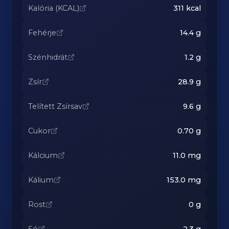
Kalória (KCAL)
311
kcal
Fehérje
14.4
g
Szénhidrát
1.2
g
Zsír
28.9
g
Telített Zsírsav
9.6
g
Cukor
0.70
g
Kálcium
11.0
mg
Kálium
153.0
mg
Rost
0
g