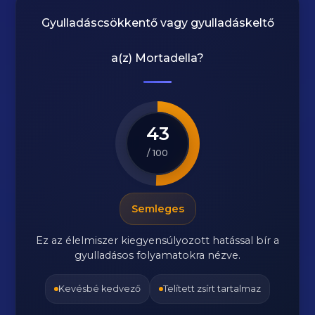
Gyulladáscsökkentő vagy gyulladáskeltő
a(z)
Mortadella
?
43
/ 100
Semleges
Ez az élelmiszer kiegyensúlyozott hatással bír a
gyulladásos folyamatokra nézve.
Kevésbé kedvező
Telített zsírt tartalmaz