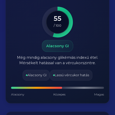
55
/ 100
Alacsony GI
Még mindig alacsony glikémiás indexű étel.
Mérsékelt hatással van a vércukorszintre.
Alacsony GI
Lassú vércukor hatás
Alacsony
Közepes
Magas