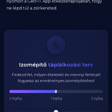
nyomon a GetFIT App étkezésnaplójában, hogy
ne lépd túl a zsírkereted.
💪
Izomépítő
táplálkozási terv
Fedezd fel, milyen ételeket és mennyi fehérjét
fogyassz az eredményes izomépítéshez!
0.8g/kg
1.6g/kg
2.2g/kg