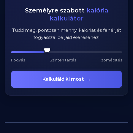
Személyre szabott
kalória
kalkulátor
Tudd meg, pontosan mennyi kalóriát és fehérjét
fogyasszál céljaid eléréséhez!
Fogyás
Szinten tartás
Izomépítés
Kalkuláld ki most
→