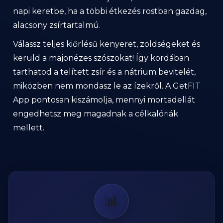
napi keretbe, ha a többi étkezés rostban gazdag,
alacsony zsírtartalmú.
Válassz teljes kiőrlésű kenyeret, zöldségeket és
kerüld a majonézes szószokat! Így kordában
tarthatod a telített zsír és a nátrium bevitelét,
miközben nem mondasz le az ízekről. A GetFIT
App pontosan kiszámolja, mennyi mortadellát
engedhetsz meg magadnak a célkalóriák
mellett.
📊