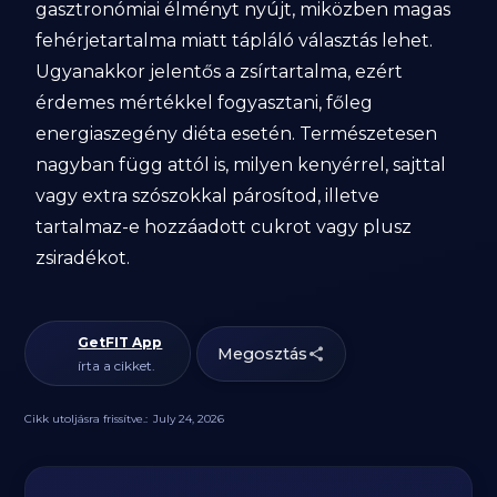
gasztronómiai élményt nyújt, miközben magas
fehérjetartalma miatt tápláló választás lehet.
Ugyanakkor jelentős a zsírtartalma, ezért
érdemes mértékkel fogyasztani, főleg
energiaszegény diéta esetén. Természetesen
nagyban függ attól is, milyen kenyérrel, sajttal
vagy extra szószokkal párosítod, illetve
tartalmaz-e hozzáadott cukrot vagy plusz
zsiradékot.
GetFIT App
Megosztás
írta a cikket.
Cikk utoljásra frissítve.:
July 24, 2026