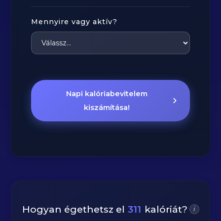
Mennyire vagy aktív?
Napi kalóriabevitelem
kiszámítása!
Hogyan égethetsz el
311
kalóriát?
i