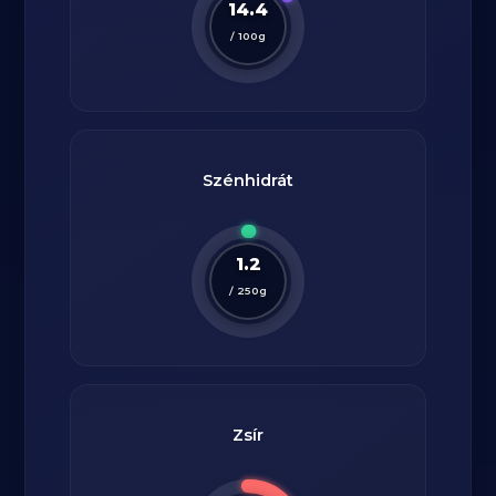
14.4
/
100
g
Szénhidrát
1.2
/
250
g
Zsír