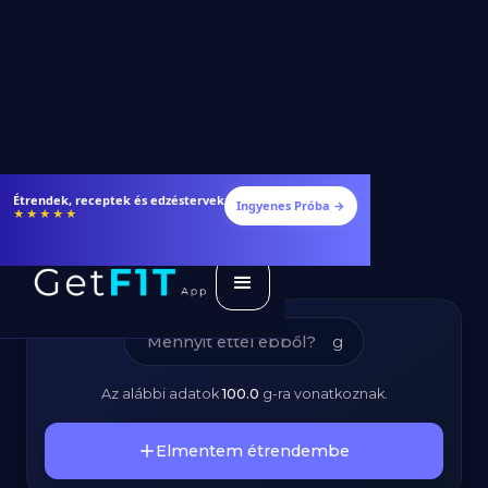
Mortadella -
Étrendek, receptek és edzéstervek
Ingyenes Próba →
★★★★★
Kalóriatartalom és
Tápanyagok
g
Az alábbi adatok
100.0
g
-ra vonatkoznak.
Elmentem étrendembe