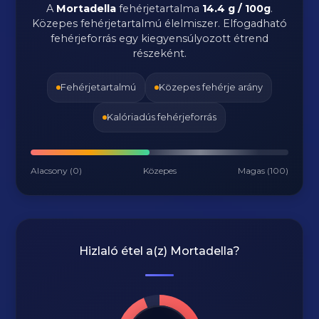
A
Mortadella
fehérjetartalma
14.4 g / 100g
.
Közepes fehérjetartalmú élelmiszer. Elfogadható
fehérjeforrás egy kiegyensúlyozott étrend
részeként.
Fehérjetartalmú
Közepes fehérje arány
Kalóriadús fehérjeforrás
Alacsony (0)
Közepes
Magas (100)
Hizlaló étel a(z)
Mortadella
?