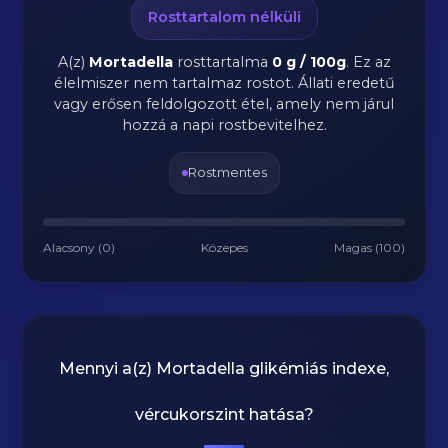
Rosttartalom nélküli
A(z)
Mortadella
rosttartalma
0 g / 100g
.
Ez az
élelmiszer nem tartalmaz rostot. Állati eredetű
vagy erősen feldolgozott étel, amely nem járul
hozzá a napi rostbevitelhez.
Rostmentes
Alacsony (0)
Közepes
Magas (100)
Mennyi a(z)
Mortadella
glikémiás indexe,
vércukorszint hatása?