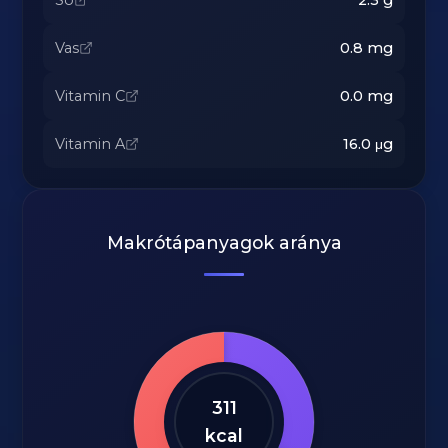
Só
2.3
g
Vas
0.8
mg
Vitamin C
0.0
mg
Vitamin A
16.0
μg
Makrótápanyagok aránya
311
kcal