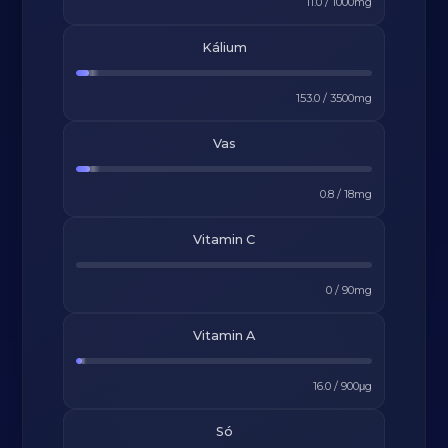
11.0
/
1000
mg
Kálium
153.0
/
3500
mg
Vas
0.8
/
18
mg
Vitamin C
0
/
90
mg
Vitamin A
16.0
/
900
μg
Só