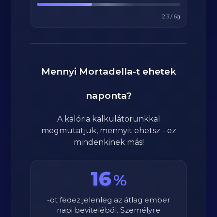
2.3
/
6
g
Mennyi
Mortadella
-t ehetek
naponta?
A kalória kalkulátorunkkal
megmutatjuk, mennyit ehetsz - ez
mindenkinek más!
16
%
-ot fedez jelenleg az átlag ember
napi beviteléből. Személyre