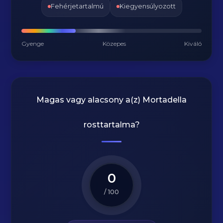
Fehérjetartalmú
Kiegyensúlyozott
Gyenge
Közepes
Kiváló
Magas vagy alacsony a(z) Mortadella
rosttartalma?
0
/ 100