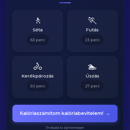
🚶
🏃
Séta
Futás
63
perc
23
perc
🚴
🏊
Kerékpározás
Úszás
30
perc
27
perc
Kalóriaszámítom kalóriabevitelem!
→
Próbáld ki díjmentesen