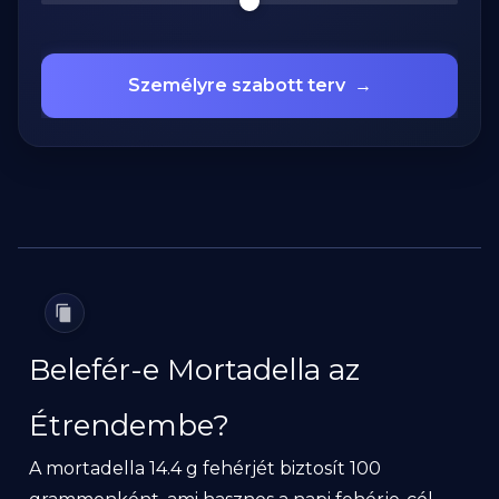
Személyre szabott terv
→
Belefér-e Mortadella az
Étrendembe?
A mortadella 14.4 g fehérjét biztosít 100