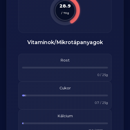
28.9
/
70
g
Vitaminok/Mikrotápanyagok
Rost
0
/
25
g
Cukor
0.7
/
25
g
Kálcium