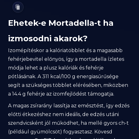
Ehetek-e Mortadella-t ha
izmosodni akarok?
Izomépítéskor a kalóriatöbblet és a magasabb
fehérjebevitel előnyös, így a mortadella ízletes
módja lehet a plusz kalóriák és fehérje
pótlásának. A 311 kcal/100 g energiasűrűsége
segít a szükséges többlet elérésében, miközben
a 14.4 g fehérje az izom­fejlődést támogatja.
A magas zsír­arány lassítja az emésztést, így edzés
előtti étkezéshez nem ideális, de edzés utáni
szendvicsként jól működhet, ha mellé gyors ch-t
(például gyümölcsöt) fogyasztasz. Kövesd