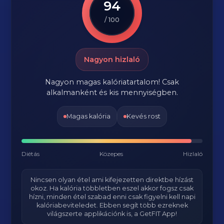
94
/ 100
Nagyon hizlaló
Nagyon magas kalóriatartalom! Csak
alkalmanként és kis mennyiségben.
Magas kalória
Kevés rost
Diétás
Közepes
Hizlaló
Nincsen olyan étel ami kifejezetten direktbe hízást
okoz. Ha kalória többletben eszel akkor fogsz csak
hízni, minden étel szabad enni csak figyelni kell napi
kalóriabeviteledet. Ebben segít több ezreknek
világszerte applikációnk is, a GetFIT App!