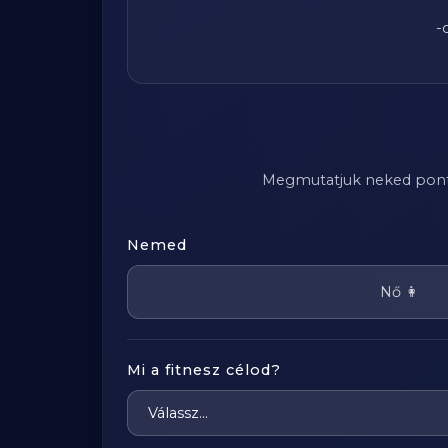
-
Megmutatjuk neked pontosa
Nemed
Nő 👩
Mi a fitnesz célod?