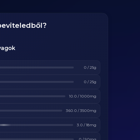
beviteledből?
yagok
0
/
25
g
0
/
25
g
10.0
/
1000
mg
360.0
/
3500
mg
3.0
/
18
mg
0
/
90
mg