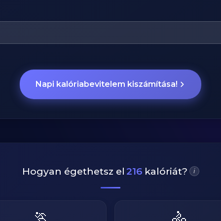
Napi kalóriabevitelem kiszámítása!
Hogyan égethetsz el
216
kalóriát?
i
🏃
🚴