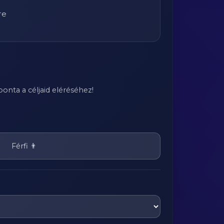
re
onta a céljaid eléréséhez!
Férfi 👨