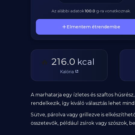
Az alábbi adatok
100.0
g
-ra vonatkoznak.
Elmentem étrendembe
216.0
🔥
kcal
Kalória
A marhatarja egy ízletes és szaftos húsrés
rendelkezik, így kiváló választás lehet mi
Sütve, párolva vagy grillezve is elkészíthe
összetevők, például zsírok vagy szószok, be