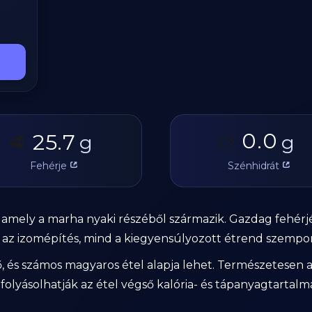
0.0
25.7
🥩
g
🥔
g
Fehérje
Szénhidrát
z, amely a marha nyaki részéből származik. Gazdag fehér
nd az izomépítés, mind a kiegyensúlyozott étrend szempo
tő, és számos magyaros étel alapja lehet. Természetesen 
folyásolhatják az étel végső kalória- és tápanyagtartalm