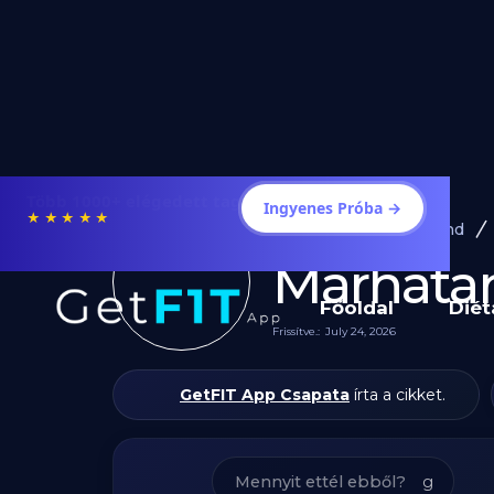
Étrendek, receptek és edzéstervek
Ingyenes Próba →
★★★★★
Diéta és Étrend
Marhatar
Főoldal
Diét
Frissítve.:
July 24, 2026
GetFIT App Csapata
írta a cikket.
g