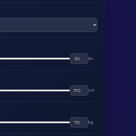
év
cm
kg