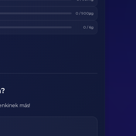
0
/
900
μg
0
/
6
g
a?
enkinek más!