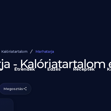
Kalóriatartalom
Marhatarja
ja - Kalóriatartalo
a
Étrendek
Edzés
Receptek
K
Megosztás