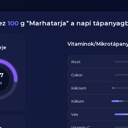
ez
100
g
"
Marhatarja
" a napi tápanyag
Vitaminok/Mikrotápan
rje
Rost
.7
Cukor
g
Kálcium
Kálium
Vas
Vitamin C