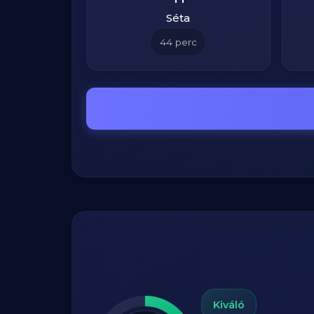
Séta
44
perc
Kiváló