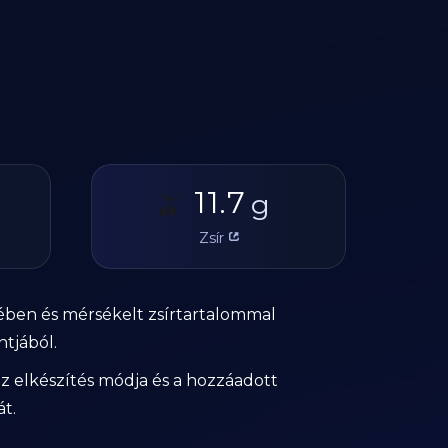
11.7
🫒
g
Zsír
jében és mérsékelt zsírtartalommal
ntjából.
az elkészítés módja és a hozzáadott
át.