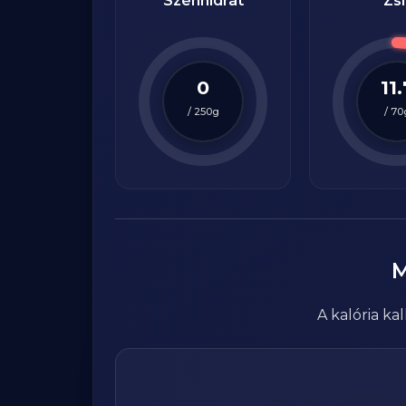
Szénhidrát
Zsí
0
11.
/
250
g
/
70
A kalória k