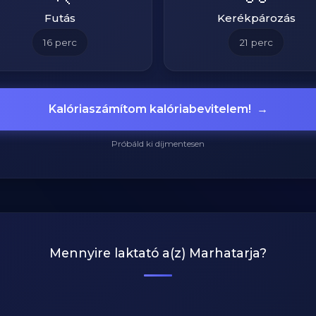
Futás
Kerékpározás
16
perc
21
perc
Kalóriaszámítom kalóriabevitelem!
→
Próbáld ki díjmentesen
Mennyire laktató a(z)
Marhatarja
?