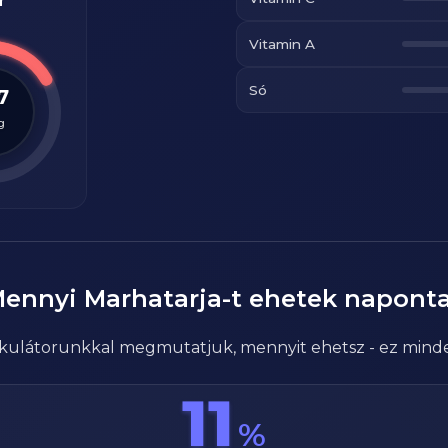
r
Vitamin A
Só
7
g
Mennyi
Marhatarja
-t ehetek napont
alkulátorunkkal megmutatjuk, mennyit ehetsz - ez mind
11
%