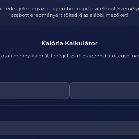
ot fedez jelenleg az átlag ember napi beviteléből. Személy
szabott eredményért töltsd ki az alábbi mezőket!
Kalória Kalkulátor
n mennyi kalóriát, fehérjét, zsírt, és szénhidrátot egyél nap