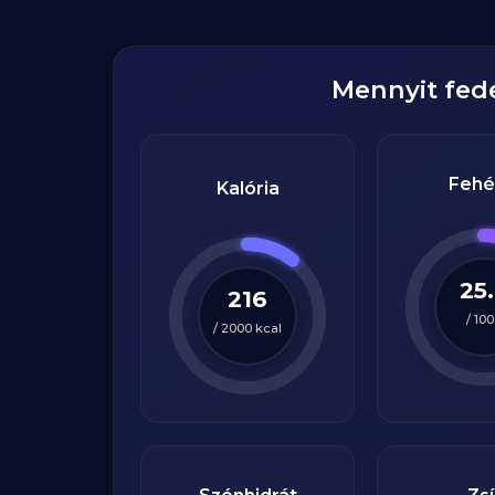
Mennyit fed
Fehé
Kalória
25
216
/
100
/
2000
kcal