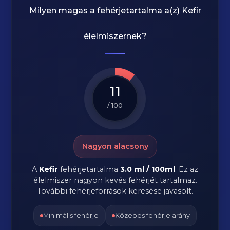
Milyen magas a fehérjetartalma a(z)
Kefir
élelmiszernek?
11
/ 100
Nagyon alacsony
A
Kefir
fehérjetartalma
3.0 ml / 100ml
. Ez az
élelmiszer nagyon kevés fehérjét tartalmaz.
További fehérjeforrások keresése javasolt.
Minimális fehérje
Közepes fehérje arány