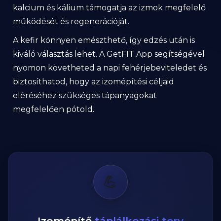
kalcium és kálium támogatja az izmok megfelelő
működését és regenerációját.
A kefir könnyen emészthető, így edzés után is
kiváló választás lehet. A GetFIT App segítségével
nyomon követheted a napi fehérjebeviteledet és
biztosíthatod, hogy az izomépítési céljaid
eléréséhez szükséges tápanyagokat
megfelelően pótold.
💪
Izomépítő
táplálkozási terv