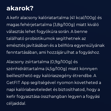
akarok?
A kefir alacsony kalóriatartalma (41 kcal/100g) és
magas fehérjetartalma (3,8g/100g) miatt kiváló
választás lehet fogyókúra során. A benne
található probiotikumok segíthetnek az
emésztés javításában és a bélflóra egyensúlyának
fenntartásában, ami hozzájárulhat a fogyáshoz.
Alacsony zsírtartalma (0,9g/100g) és
szénhidráttartalma (4,5g/100g) miatt könnyen
beilleszthető egy kalóriaszegény étrendbe. A
GetFIT App segítségével nyomon követheted a
napi kalóriabeviteledet és biztosíthatod, hogy a
kefir fogyasztása összhangban legyen a fogyási
céljaiddal.