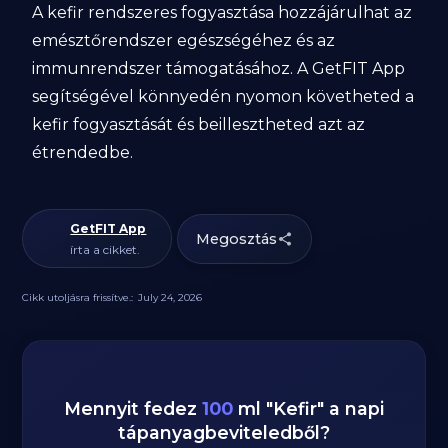
A kefir rendszeres fogyasztása hozzájárulhat az
emésztőrendszer egészségéhez és az
immunrendszer támogatásához. A GetFIT App
segítségével könnyedén nyomon követheted a
kefir fogyasztását és beillesztheted azt az
étrendedbe.
GetFIT App
Megosztás
írta a cikket.
Cikk utoljásra frissítve.:
July 24, 2026
Mennyit fedez
100
ml
"
Kefir
" a napi
tápanyagbeviteledből?