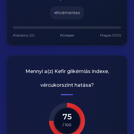
Rostmentes
Alacsony (0)
Közepes
Magas (100)
Mennyi a(z)
Kefir
glikémiás indexe,
vércukorszint hatása?
75
/ 100