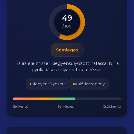
49
/ 100
Semleges
Ez az élelmiszer kiegyensúlyozott hatással bír a
gyulladásos folyamatokra nézve.
Kiegyensúlyozott
Kalóriaszegény
Serkentő
Semleges
Csökkentő