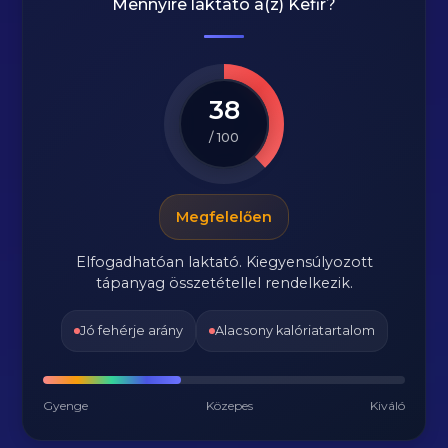
Mennyire laktató a(z)
Kefir
?
38
/ 100
Megfelelően
Elfogadhatóan laktató. Kiegyensúlyozott
tápanyag összetétellel rendelkezik.
Jó fehérje arány
Alacsony kalóriatartalom
Gyenge
Közepes
Kiváló