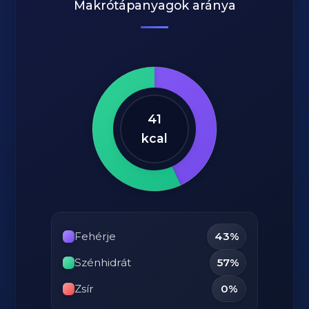
Makrótápanyagok aránya
41
kcal
Fehérje
43%
Szénhidrát
57%
Zsír
0%