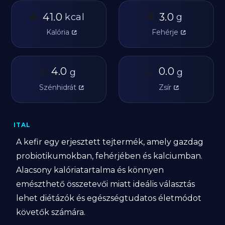
🔥
🥩
41.0
3.0
kcal
g
Kalória
Fehérje
🥔
4.0
🫒
0.0
g
g
Szénhidrát
Zsír
ITAL
A kefir egy erjesztett tejtermék, amely gazdag
probiotikumokban, fehérjében és kalciumban.
Alacsony kalóriatartalma és könnyen
emészthető összetevői miatt ideális választás
lehet diétázók és egészségtudatos életmódot
követők számára.