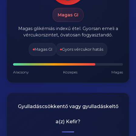
Magas GI
Magas glikémiás indexű étel. Gyorsan emeli a
vércukorszintet, óvatosan fogyasztandó.
Magas GI
Gyors vércukor hatás
Alacsony
Közepes
Magas
Gyulladáscsökkentő vagy gyulladáskeltő
a(z)
Kefir
?