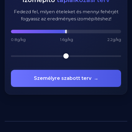
Fedezd fel, milyen ételeket és mennyi fehérjét
fogyassz az eredményes izomépítéshez!
0.8g/kg
1.6g/kg
2.2g/kg
Személyre szabott terv
→