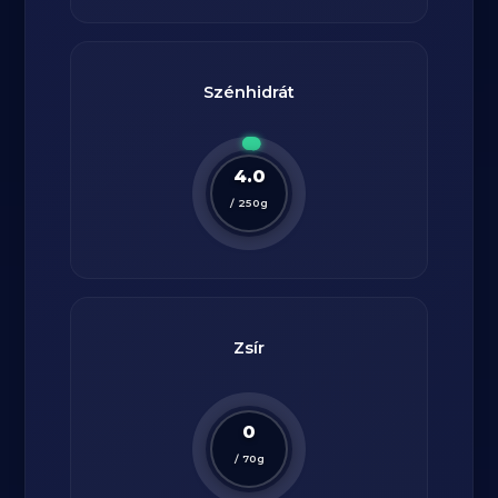
Szénhidrát
4.0
/
250
g
Zsír
0
/
70
g