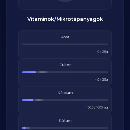
Vitaminok/Mikrotápanyagok
Rost
0
/
25
g
Cukor
4.0
/
25
g
Kálcium
130.0
/
1000
mg
Kálium