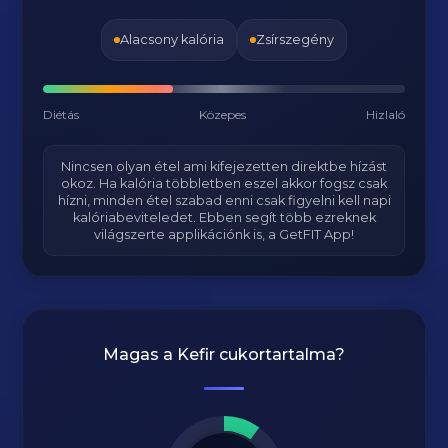
Alacsony kalória
Zsírszegény
Diétás
Közepes
Hizlaló
Nincsen olyan étel ami kifejezetten direktbe hízást
okoz. Ha kalória többletben eszel akkor fogsz csak
hízni, minden étel szabad enni csak figyelni kell napi
kalóriabeviteledet. Ebben segít több ezreknek
világszerte applikációnk is, a GetFIT App!
Magas a
Kefir
cukortartalma?