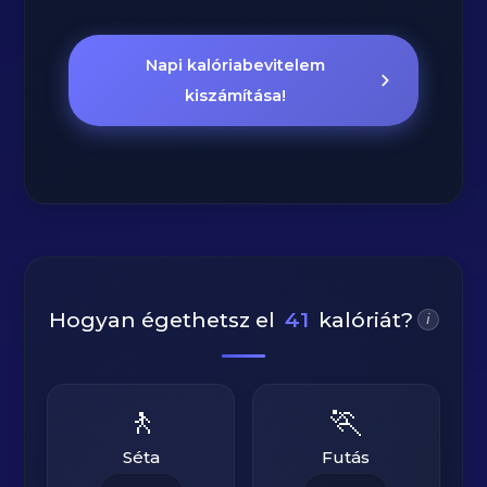
Napi kalóriabevitelem
kiszámítása!
Hogyan égethetsz el
41
kalóriát?
i
🚶
🏃
Séta
Futás