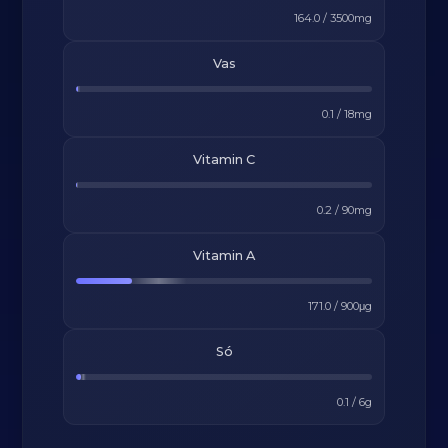
164.0
/
3500
mg
Vas
0.1
/
18
mg
Vitamin C
0.2
/
90
mg
Vitamin A
171.0
/
900
μg
Só
0.1
/
6
g