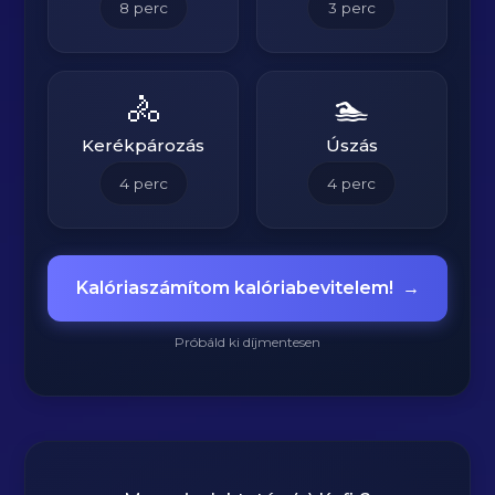
8
perc
3
perc
🚴
🏊
Kerékpározás
Úszás
4
perc
4
perc
Kalóriaszámítom kalóriabevitelem!
→
Próbáld ki díjmentesen