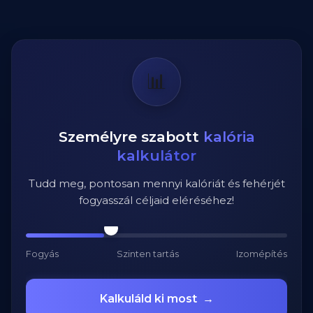
📊
Személyre szabott
kalória
kalkulátor
Tudd meg, pontosan mennyi kalóriát és fehérjét
fogyasszál céljaid eléréséhez!
Fogyás
Szinten tartás
Izomépítés
Kalkuláld ki most
→