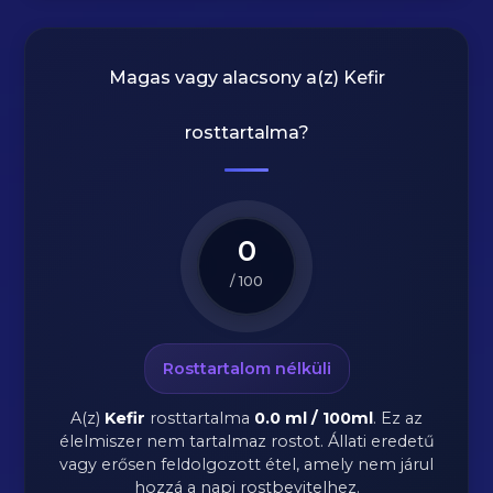
Magas vagy alacsony a(z) Kefir
rosttartalma?
0
/ 100
Rosttartalom nélküli
A(z)
Kefir
rosttartalma
0.0 ml / 100ml
.
Ez az
élelmiszer nem tartalmaz rostot. Állati eredetű
vagy erősen feldolgozott étel, amely nem járul
hozzá a napi rostbevitelhez.