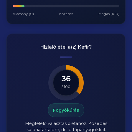
Alacsony (0)
Közepes
Magas (100)
Hizlaló étel a(z)
Kefir
?
36
/ 100
Fogyókúrás
Megfelelő választás diétához. Közepes
kalóriatartalom, de jó tápanyagokkal.