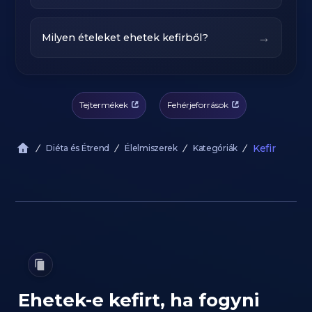
→
Milyen ételeket ehetek kefirből?
Tejtermékek
Fehérjeforrások
Kefir
Diéta és Étrend
Élelmiszerek
Kategóriák
Ehetek-e kefirt, ha fogyni