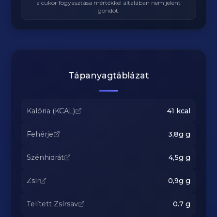
a cukor fogyasztása mértékkel általában nem jelent
gondot.
Tápanyagtáblázat
Kalória (KCAL)
41
kcal
Fehérje
3,8g
g
Szénhidrát
4,5g
g
Zsír
0,9g
g
Telített Zsírsav
0.7
g