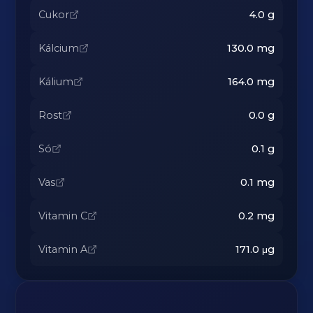
Cukor
4.0
g
Kálcium
130.0
mg
Kálium
164.0
mg
Rost
0.0
g
Só
0.1
g
Vas
0.1
mg
Vitamin C
0.2
mg
Vitamin A
171.0
μg