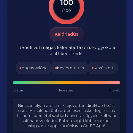
100
/ 100
Kalóriadús
Rendkívül magas kalóriatartalom. Fogyókúra
alatt kerülendő.
Magas kalória
Kevés protein
Kevés rost
Diétás
Közepes
Hizlaló
Nincsen olyan étel ami kifejezetten direktbe hízást
okoz. Ha kalória többletben eszel akkor fogsz csak
hízni, minden étel szabad enni csak figyelni kell napi
kalóriabeviteledet. Ebben segít több ezreknek
világszerte applikációnk is, a GetFIT App!