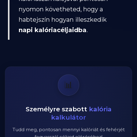
nyomon követheted, hogy a
habtejszín hogyan illeszkedik
napi kalóriacéljaidba
.
📊
Személyre szabott
kalória
kalkulátor
Tudd meg, pontosan mennyi kalóriát és fehérjét
fogyasszál céljaid eléréséhez!