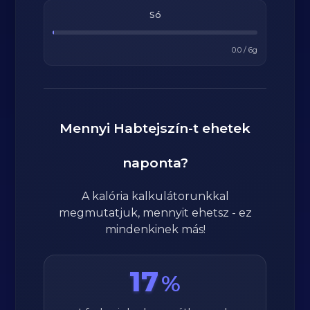
Só
0.0
/
6
g
Mennyi
Habtejszín
-t ehetek
naponta?
A kalória kalkulátorunkkal
megmutatjuk, mennyit ehetsz - ez
mindenkinek más!
17
%