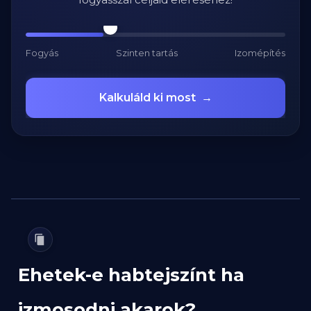
Fogyás
Szinten tartás
Izomépítés
Kalkuláld ki most
→
Ehetek-e habtejszínt ha
izmosodni akarok?