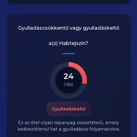
Gyulladáscsökkentő vagy gyulladáskeltő
a(z)
Habtejszín
?
24
/ 100
Gyulladáskeltő
Ez az étel olyan tápanyag-összetételű, amely
kedvezőtlenül hat a gyulladásos folyamatokra.