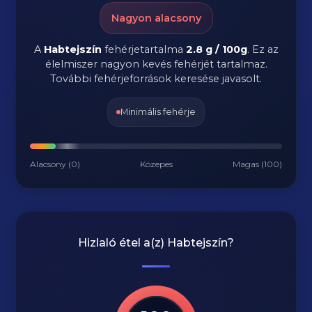
Nagyon alacsony
A
Habtejszín
fehérjetartalma
2.8 g / 100g
. Ez az
élelmiszer nagyon kevés fehérjét tartalmaz.
További fehérjeforrások keresése javasolt.
Minimális fehérje
Alacsony (0)
Közepes
Magas (100)
Hizlaló étel a(z)
Habtejszín
?