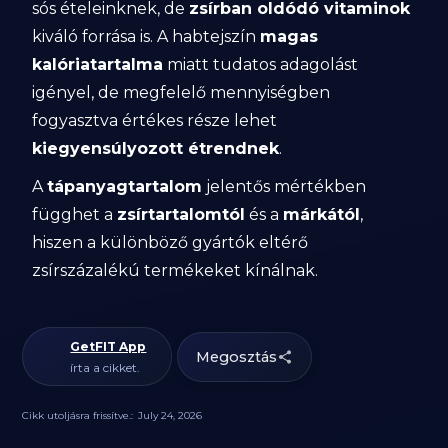
sós ételeinknek, de
zsírban oldódó vitaminok
kiváló forrása is. A habtejszín
magas
kalóriatartalma
miatt tudatos adagolást
igényel, de megfelelő mennyiségben
fogyasztva értékes része lehet
kiegyensúlyozott étrendnek
.
A
tápanyagtartalom
jelentős mértékben
függhet a
zsírtartalomtól
és a
márkától
,
hiszen a különböző gyártók eltérő
zsírszázalékú termékeket kínálnak.
GetFIT App
Megosztás
írta a cikket.
Cikk utoljásra frissítve.:
July 24, 2026