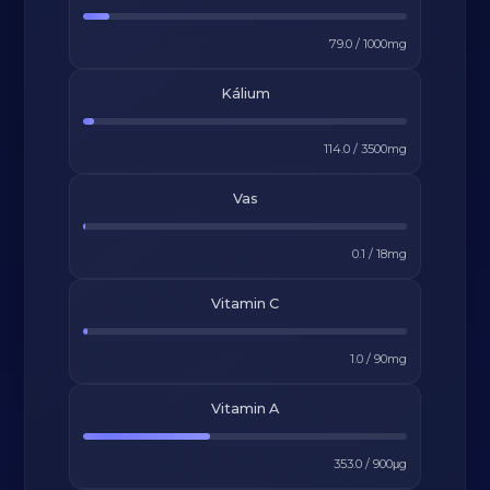
79.0
/
1000
mg
Kálium
114.0
/
3500
mg
Vas
0.1
/
18
mg
Vitamin C
1.0
/
90
mg
Vitamin A
353.0
/
900
μg