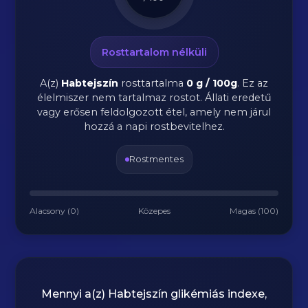
Rosttartalom nélküli
A(z)
Habtejszín
rosttartalma
0 g / 100g
.
Ez az
élelmiszer nem tartalmaz rostot. Állati eredetű
vagy erősen feldolgozott étel, amely nem járul
hozzá a napi rostbevitelhez.
Rostmentes
Alacsony (0)
Közepes
Magas (100)
Mennyi a(z)
Habtejszín
glikémiás indexe,