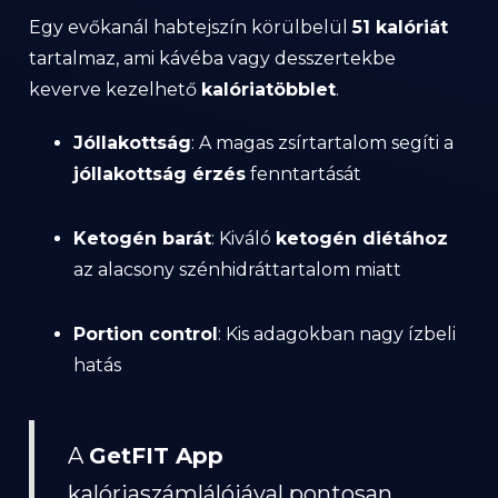
Egy evőkanál habtejszín körülbelül
51 kalóriát
tartalmaz, ami kávéba vagy desszertekbe
keverve kezelhető
kalóriatöbblet
.
Jóllakottság
: A magas zsírtartalom segíti a
jóllakottság érzés
fenntartását
Ketogén barát
: Kiváló
ketogén diétához
az alacsony szénhidráttartalom miatt
Portion control
: Kis adagokban nagy ízbeli
hatás
A
GetFIT App
kalóriaszámlálójával pontosan