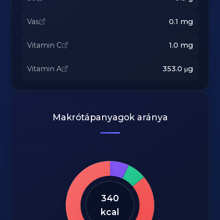
Vas
0.1
mg
Vitamin C
1.0
mg
Vitamin A
353.0
μg
Makrótápanyagok aránya
340
kcal