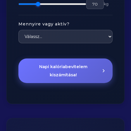
kg
Mennyire vagy aktív?
Napi kalóriabevitelem
kiszámítása!