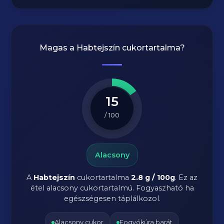
Magas a
Habtejszín
cukortartalma?
15
/ 100
Alacsony
A
Habtejszín
cukortartalma
2.8 g / 100g
. Ez az
étel alacsony cukortartalmú. Fogyaszható ha
egészségesen táplálkozol.
Alacsony cukor
Fogyókúra barát