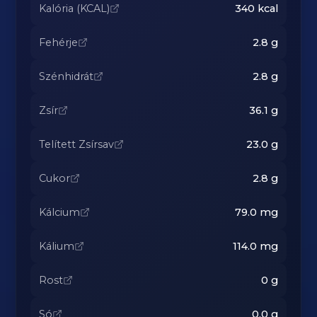
Kalória (KCAL)
340
kcal
Fehérje
2.8
g
Szénhidrát
2.8
g
Zsír
36.1
g
Telített Zsírsav
23.0
g
Cukor
2.8
g
Kálcium
79.0
mg
Kálium
114.0
mg
Rost
0
g
Só
0.0
g