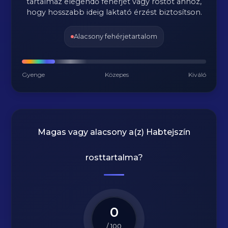
tartalmaz elegendő fehérjét vagy rostot ahhoz,
hogy hosszabb ideig laktató érzést biztosítson.
Alacsony fehérjetartalom
Gyenge
Közepes
Kiváló
Magas vagy alacsony a(z) Habtejszín
rosttartalma?
0
/ 100