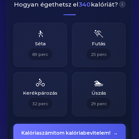
Hogyan égethetsz el
340
kalóriát?
i
🚶
🏃
Séta
Futás
69
perc
25
perc
🚴
🏊
Kerékpározás
Úszás
32
perc
29
perc
Kalóriaszámítom kalóriabevitelem!
→