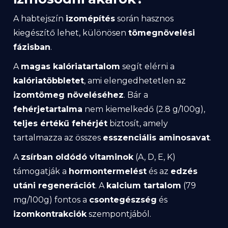
A habtejszín
izomépítés
során hasznos
kiegészítő lehet, különösen
tömegnövelési
fázisban
.
A
magas kalóriatartalom
segít elérni a
kalóriatöbbletet
, ami elengedhetetlen az
izomtömeg növeléséhez
. Bár a
fehérjetartalma
nem kiemelkedő (2.8 g/100g),
teljes értékű fehérjét
biztosít, amely
tartalmazza az összes
esszenciális aminosavat
.
A
zsírban oldódó vitaminok
(A, D, E, K)
támogatják a
hormontermelést
és az
edzés
utáni regenerációt
. A
kalcium tartalom
(79
mg/100g) fontos a
csontegészség
és
izomkontrakciók
szempontjából.