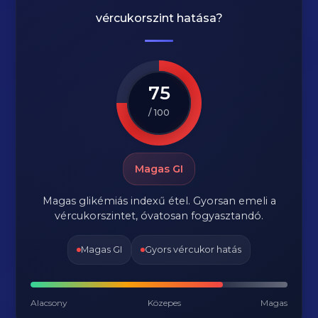
vércukorszint hatása?
75
/ 100
Magas GI
Magas glikémiás indexű étel. Gyorsan emeli a
vércukorszintet, óvatosan fogyasztandó.
Magas GI
Gyors vércukor hatás
Alacsony
Közepes
Magas