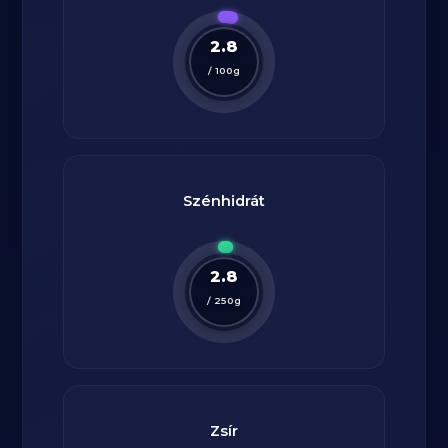
2.8
/
100
g
Szénhidrát
2.8
/
250
g
Zsír