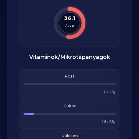
36.1
/
70
g
Vitaminok/Mikrotápanyagok
Rost
0
/
25
g
Cukor
2.8
/
25
g
Kálcium