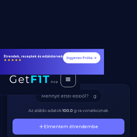
Habtejszín -
Fogyj és izmosodj hatékonyabban
Ingyenes Próba →
★★★★★
Kalóriatartalom és
Tápanyagok
g
Az alábbi adatok
100.0
g
-ra vonatkoznak.
Elmentem étrendembe