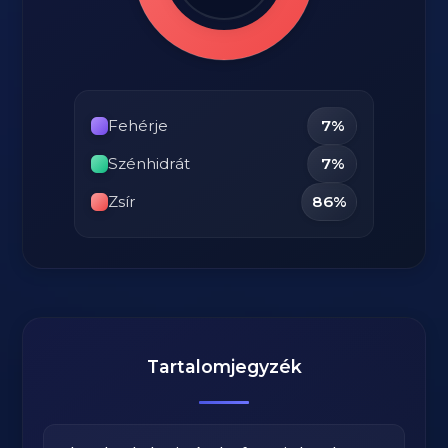
Fehérje
7%
Szénhidrát
7%
Zsír
86%
Tartalomjegyzék