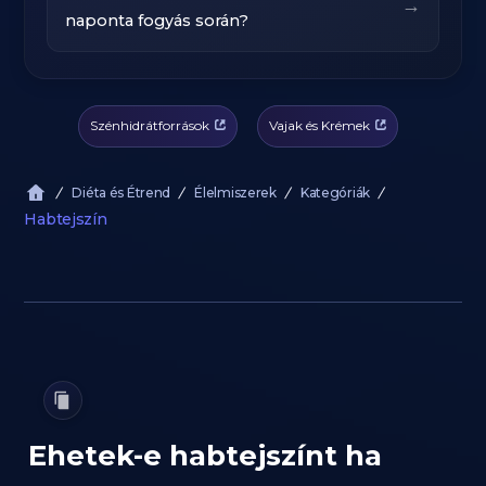
→
naponta fogyás során?
Szénhidrátforrások
Vajak és Krémek
Diéta és Étrend
Élelmiszerek
Kategóriák
Habtejszín
Ehetek-e habtejszínt ha