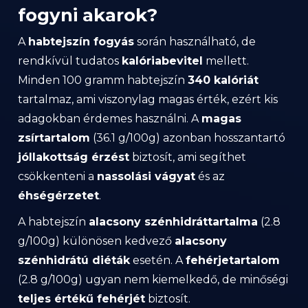
fogyni akarok?
A
habtejszín fogyás
során használható, de
rendkívül tudatos
kalóriabevitel
mellett.
Minden 100 gramm habtejszín
340 kalóriát
tartalmaz, ami viszonylag magas érték, ezért kis
adagokban érdemes használni. A
magas
zsírtartalom
(36.1 g/100g) azonban hosszantartó
jóllakottság érzést
biztosít, ami segíthet
csökkenteni a
nassolási vágyat
és az
éhségérzetet
.
A habtejszín
alacsony szénhidráttartalma
(2.8
g/100g) különösen kedvező
alacsony
szénhidrátú diéták
esetén. A
fehérjetartalom
(2.8 g/100g) ugyan nem kiemelkedő, de minőségi
teljes értékű fehérjét
biztosít.