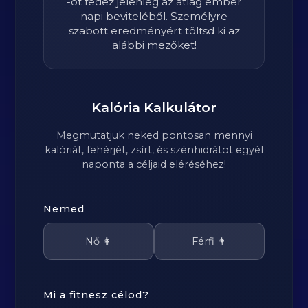
-ot fedez jelenleg az átlag ember
napi beviteléből. Személyre
szabott eredményért töltsd ki az
alábbi mezőket!
Kalória Kalkulátor
Megmutatjuk neked pontosan mennyi
kalóriát, fehérjét, zsírt, és szénhidrátot egyél
naponta a céljaid eléréséhez!
Nemed
Nő 👩
Férfi 👨
Mi a fitnesz célod?