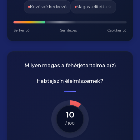
Kevésbé kedvező
Magas telített zsír
Serkentő
Semleges
Csökkentő
Milyen magas a fehérjetartalma a(z)
Habtejszín
élelmiszernek?
10
/ 100