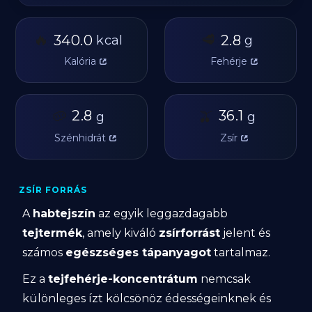
🔥
🥩
340.0
2.8
kcal
g
Kalória
Fehérje
🥔
2.8
🫒
36.1
g
g
Szénhidrát
Zsír
ZSÍR FORRÁS
A
habtejszín
az egyik leggazdagabb
tejtermék
, amely kiváló
zsírforrást
jelent és
számos
egészséges tápanyagot
tartalmaz.
Ez a
tejfehérje-koncentrátum
nemcsak
különleges ízt kölcsönöz édességeinknek és