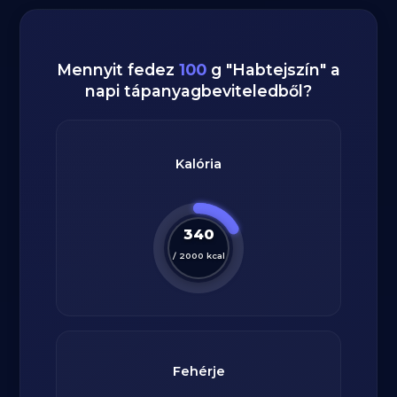
Mennyit fedez
100
g
"
Habtejszín
" a
napi tápanyagbeviteledből?
Kalória
340
/
2000
kcal
Fehérje