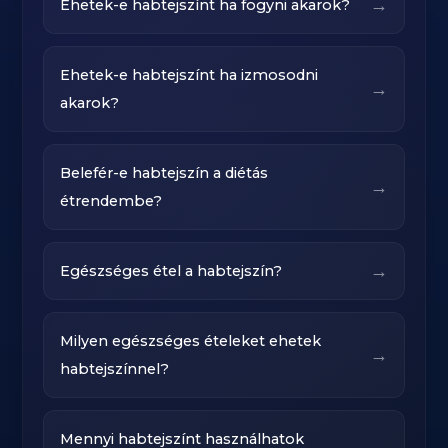
→
Ehetek-e habtejszínt ha fogyni akarok?
Ehetek-e habtejszínt ha izmosodni
→
akarok?
Belefér-e habtejszín a diétás
→
étrendembe?
→
Egészséges étel a habtejszín?
Milyen egészséges ételeket ehetek
→
habtejszínnel?
Mennyi habtejszínt használhatok