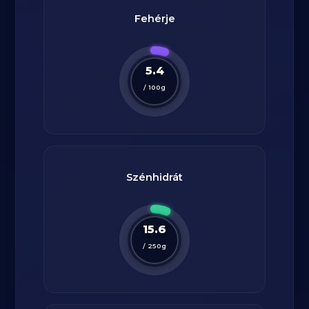
Fehérje
5.4
/
100
g
Szénhidrát
15.6
/
250
g