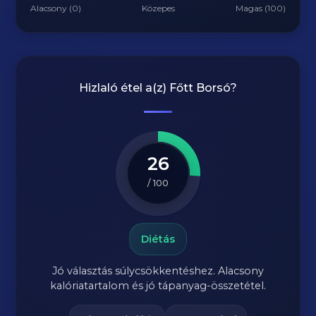
Alacsony (0)
Közepes
Magas (100)
Hizlaló étel a(z)
Főtt Borsó
?
26
/ 100
Diétás
Jó választás súlycsökkentéshez. Alacsony
kalóriatartalom és jó tápanyag-összetétel.