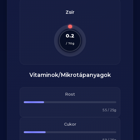
Zsír
0.2
/
70
g
Vitaminok/Mikrotápanyagok
Rost
5.5
/
25
g
Cukor