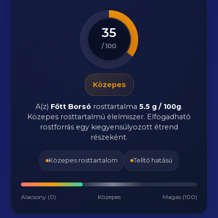
35
/ 100
Közepes
A(z)
Főtt Borsó
rosttartalma
5.5 g / 100g
.
Közepes rosttartalmú élelmiszer. Elfogadható
rostforrás egy kiegyensúlyozott étrend
részeként.
Közepes rosttartalom
Telítő hatású
Alacsony (0)
Közepes
Magas (100)