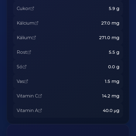
Cukor
5.9
g
Kálcium
27.0
mg
Kálium
271.0
mg
Rost
5.5
g
Só
0.0
g
Vas
1.5
mg
Vitamin C
14.2
mg
Vitamin A
40.0
μg