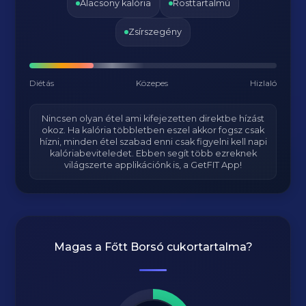
Alacsony kalória
Rosttartalmú
Zsírszegény
Diétás
Közepes
Hizlaló
Nincsen olyan étel ami kifejezetten direktbe hízást
okoz. Ha kalória többletben eszel akkor fogsz csak
hízni, minden étel szabad enni csak figyelni kell napi
kalóriabeviteledet. Ebben segít több ezreknek
világszerte applikációnk is, a GetFIT App!
Magas a
Főtt Borsó
cukortartalma?