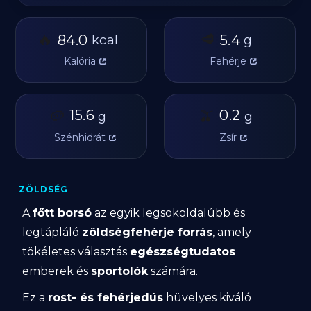
🔥
🥩
84.0
5.4
kcal
g
Kalória
Fehérje
🥔
15.6
🫒
0.2
g
g
Szénhidrát
Zsír
ZÖLDSÉG
A
főtt borsó
az egyik legsokoldalúbb és
legtápláló
zöldségfehérje forrás
, amely
tökéletes választás
egészségtudatos
emberek és
sportolók
számára.
Ez a
rost- és fehérjedús
hüvelyes kiváló