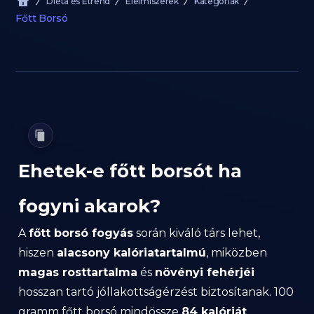
Diéta és Étrend
Élelmiszerek
Kategóriák
Főtt Borsó
Ehetek-e főtt borsót ha
fogyni akarok?
A
főtt borsó fogyás
során kiváló társ lehet,
hiszen
alacsony kalóriatartalmú
, miközben
magas rosttartalma
és
növényi fehérjéi
hosszan tartó jóllakottságérzést biztosítanak. 100
gramm főtt borsó mindössze
84 kalóriát