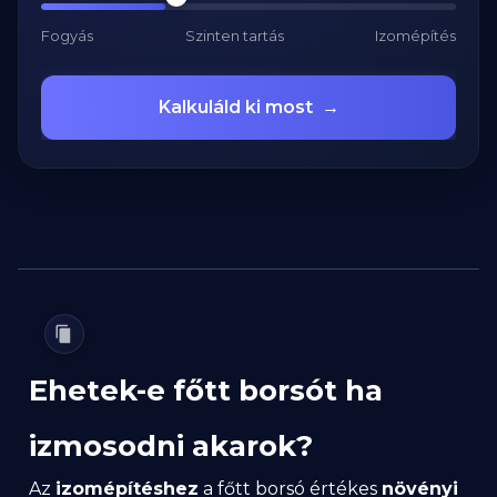
Fogyás
Szinten tartás
Izomépítés
Kalkuláld ki most
→
Ehetek-e főtt borsót ha
izmosodni akarok?
Az
izomépítéshez
a főtt borsó értékes
növényi