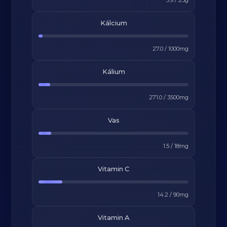
5.9
/
25
g
Kálcium
27.0
/
1000
mg
Kálium
271.0
/
3500
mg
Vas
1.5
/
18
mg
Vitamin C
14.2
/
90
mg
Vitamin A