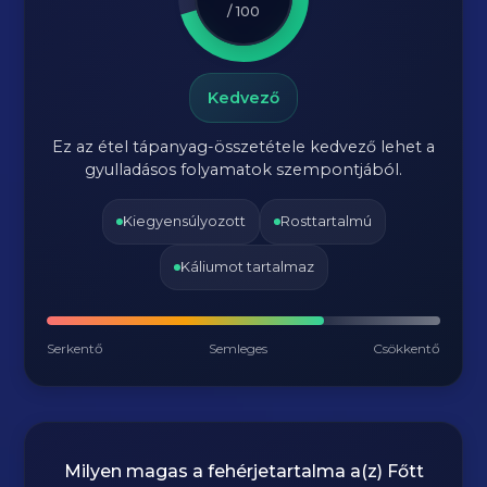
/ 100
Kedvező
Ez az étel tápanyag-összetétele kedvező lehet a
gyulladásos folyamatok szempontjából.
Kiegyensúlyozott
Rosttartalmú
Káliumot tartalmaz
Serkentő
Semleges
Csökkentő
Milyen magas a fehérjetartalma a(z)
Főtt