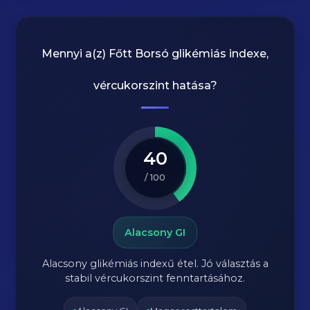
Mennyi a(z)
Főtt Borsó
glikémiás indexe,
vércukorszint hatása?
40
/ 100
Alacsony GI
Alacsony glikémiás indexű étel. Jó választás a
stabil vércukorszint fenntartásához.