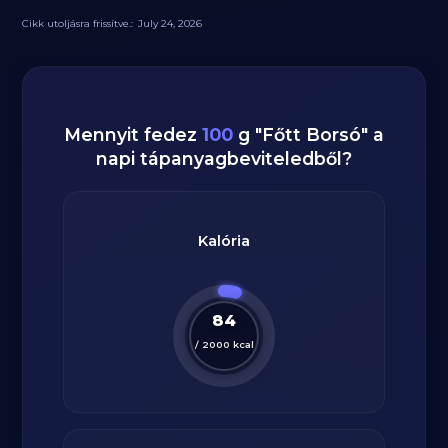
Cikk utoljásra frissítve.:
July 24, 2026
Mennyit fedez
100
g
"
Főtt Borsó
" a
napi tápanyagbeviteledből?
Kalória
84
/
2000
kcal