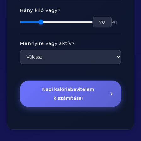
Hány kiló vagy?
kg
Mennyire vagy aktív?
Napi kalóriabevitelem
kiszámítása!