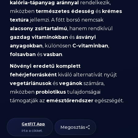
kalória-tápanyag aránnyal
rendelkezik,
miközben
természetes édesség
és
krémes
textúra
jellemzi. A főtt borsó nemcsak
alacsony zsírtartalmú
, hanem rendkívül
gazdag vitaminokban
és
ásványi
anyagokban
, különösen
C-vitaminban
,
folsavban
és
vasban
.
Növényi eredetű komplett
fehérjeforrásként
kiváló alternatívát nyújt
vegetáriánusok
és
vegánok
számára,
miközben
probiotikus
tulajdonságai
támogatják az
emésztőrendszer
egészségét.
GetFIT App
Megosztás
írta a cikket.