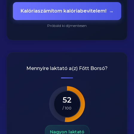
Kalóriaszámítom kalóriabevitelem!
→
Próbáld ki díjmentesen
Mennyire laktató a(z)
Főtt Borsó
?
52
/ 100
Nagyon laktató