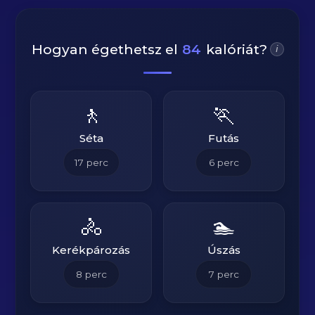
Hogyan égethetsz el
84
kalóriát?
i
🚶
🏃
Séta
Futás
17
perc
6
perc
🚴
🏊
Kerékpározás
Úszás
8
perc
7
perc