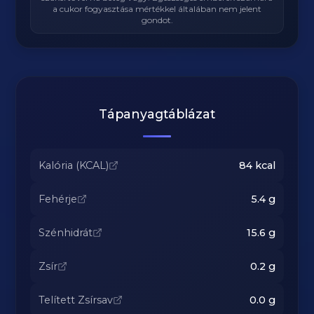
a cukor fogyasztása mértékkel általában nem jelent
gondot.
Tápanyagtáblázat
Kalória (KCAL)
84
kcal
Fehérje
5.4
g
Szénhidrát
15.6
g
Zsír
0.2
g
Telített Zsírsav
0.0
g