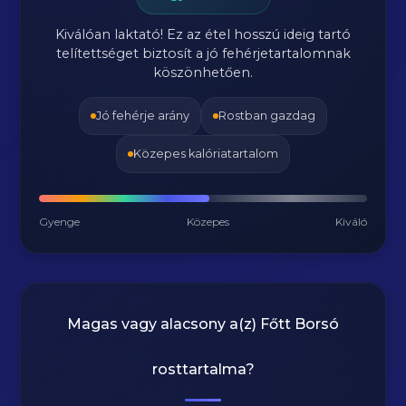
Kiválóan laktató! Ez az étel hosszú ideig tartó
telítettséget biztosít a jó fehérjetartalomnak
köszönhetően.
Jó fehérje arány
Rostban gazdag
Közepes kalóriatartalom
Gyenge
Közepes
Kiváló
Magas vagy alacsony a(z) Főtt Borsó
rosttartalma?