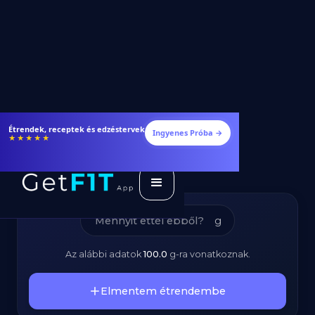
Főtt Borsó -
Étrendek, receptek és edzéstervek
Ingyenes Próba →
★★★★★
Kalóriatartalom és
Tápanyagok
g
Az alábbi adatok
100.0
g
-ra vonatkoznak.
Elmentem étrendembe