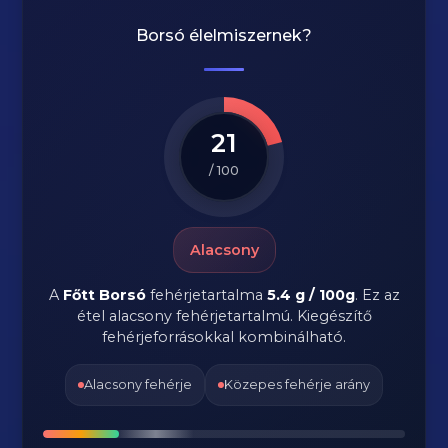
Borsó
élelmiszernek?
21
/ 100
Alacsony
A
Főtt Borsó
fehérjetartalma
5.4 g / 100g
. Ez az
étel alacsony fehérjetartalmú. Kiegészítő
fehérjeforrásokkal kombinálható.
Alacsony fehérje
Közepes fehérje arány