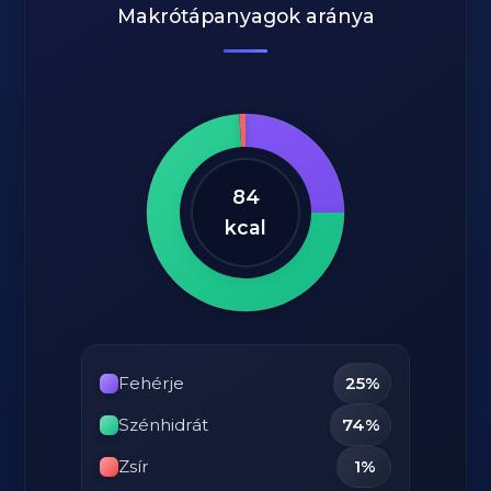
Makrótápanyagok aránya
84
kcal
Fehérje
25%
Szénhidrát
74%
Zsír
1%