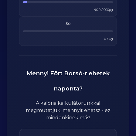
40.0
/
900
μg
Só
0
/
6
g
Mennyi
Főtt Borsó
-t ehetek
naponta?
A kalória kalkulátorunkkal
megmutatjuk, mennyit ehetsz - ez
mindenkinek más!