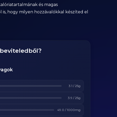
 kalóriatartalmának és magas
 is, hogy milyen hozzávalókkal készíted el
gbeviteledből?
yagok
3.1
/
25
g
3.9
/
25
g
49.0
/
1000
mg