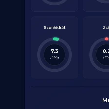
Szénhidrát
Zsí
7.3
0.
/
250
g
/
70
M