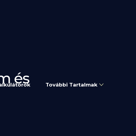
m és
alkulátorok
További Tartalmak