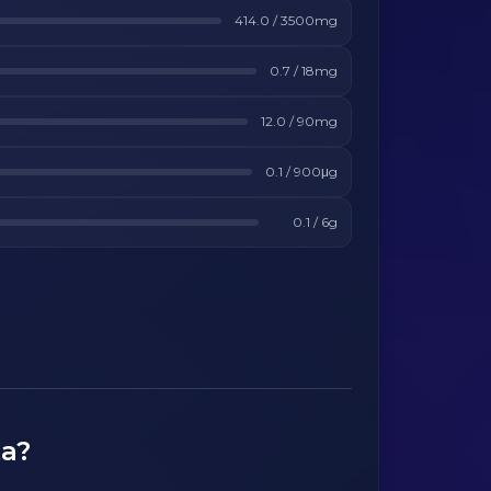
414.0
/
3500
mg
0.7
/
18
mg
12.0
/
90
mg
0.1
/
900
μg
0.1
/
6
g
ta?