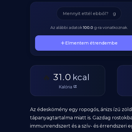
g
Az alábbi adatok
100.0
g
-ra vonatkoznak.
Elmentem étrendembe
31.0
🔥
kcal
Kalória
Az édeskömény egy ropogós, ánizs ízű zöld
tápanyagtartalma miatt is. Gazdag rostokban
immunrendszert és a szív- és érrendszeri eg