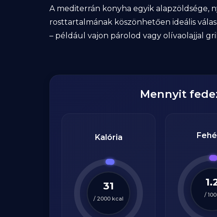
A mediterrán konyha egyik alapzöldsége, ny
rosttartalmának köszönhetően ideális válas
– például vajon párolod vagy olívaolajjal gri
Mennyit fed
Fehé
Kalória
1.
31
/
100
/
2000
kcal