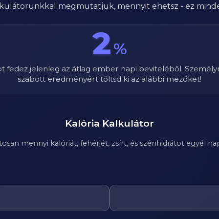
alkulátorunkkal megmutatjuk, mennyit ehetsz - ez mind
2
%
ot fedez jelenleg az átlag ember napi beviteléből. Személy
szabott eredményért töltsd ki az alábbi mezőket!
Kalória Kalkulátor
n mennyi kalóriát, fehérjét, zsírt, és szénhidrátot egyél nap