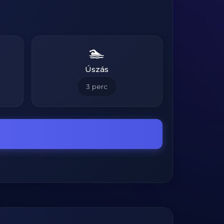
🏊
Úszás
3
perc