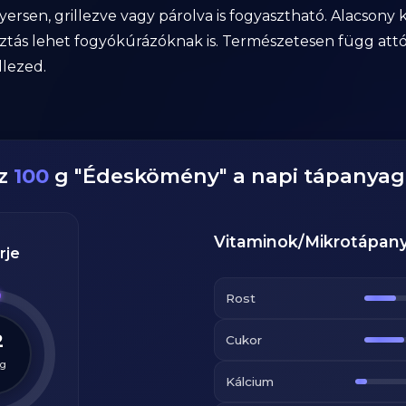
ersen, grillezve vagy párolva is fogyasztható. Alacsony
ztás lehet fogyókúrázóknak is. Természetesen függ attól
llezed.
ez
100
g
"
Édeskömény
" a napi tápanya
Vitaminok/Mikrotápan
rje
Rost
2
Cukor
g
Kálcium