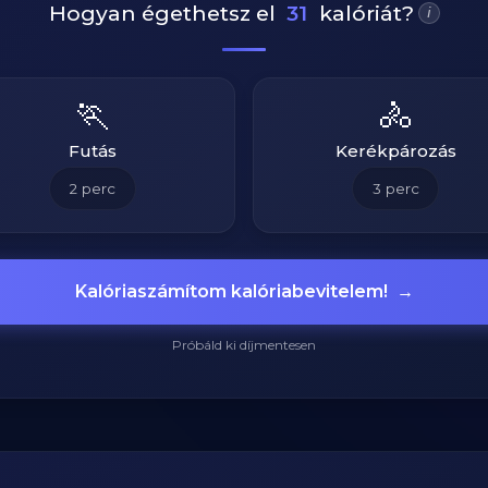
Hogyan égethetsz el
31
kalóriát?
i
🏃
🚴
Futás
Kerékpározás
2
perc
3
perc
Kalóriaszámítom kalóriabevitelem!
→
Próbáld ki díjmentesen