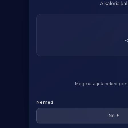
A kalória k
-
Megmutatjuk neked pontosa
Nemed
Nő 👩