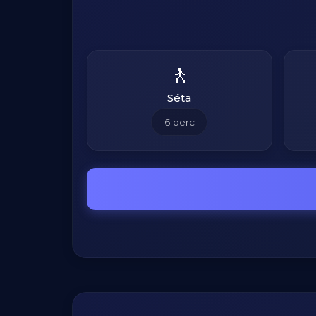
🚶
Séta
6
perc