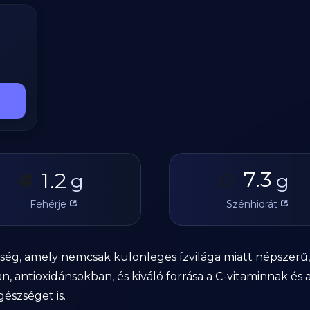
7.3
1.2
🥩
g
🥔
g
Fehérje
Szénhidrát
ség, amely nemcsak különleges ízvilága miatt népszerű
, antioxidánsokban, és kiváló forrása a C-vitaminnak és 
észséget is.