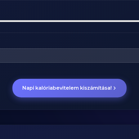
Napi kalóriabevitelem kiszámítása!