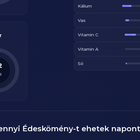
Kálium
Vas
Vitamin C
r
Vitamin A
Só
2
g
ennyi
Édeskömény
-t ehetek napon