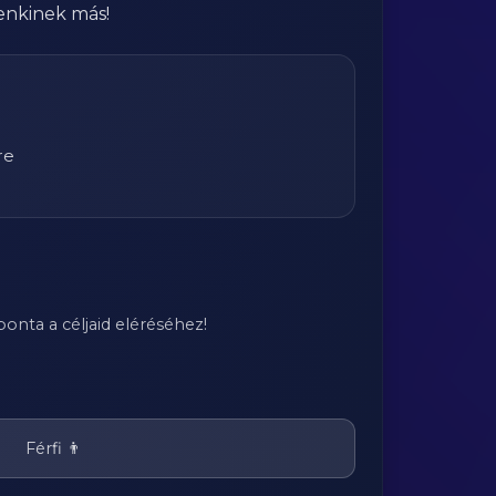
enkinek más!
re
onta a céljaid eléréséhez!
Férfi 👨