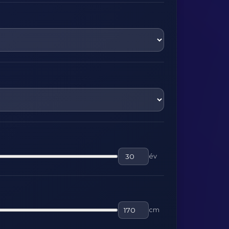
év
cm