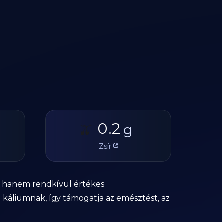
0.2
🫒
g
Zsír
, hanem rendkívül értékes
a káliumnak, így támogatja az emésztést, az