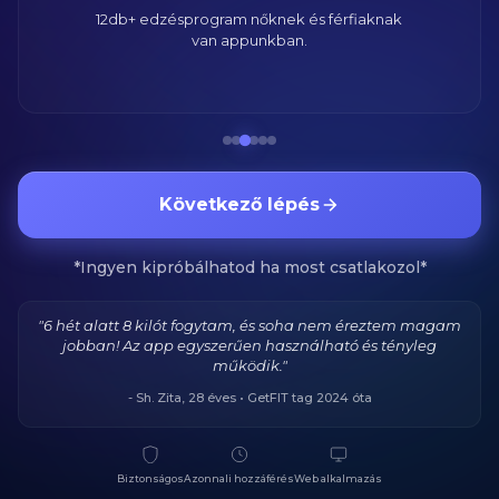
12db+ edzésprogram nőknek és férfiaknak
van appunkban.
Következő lépés
*Ingyen kipróbálhatod ha most csatlakozol*
"6 hét alatt 8 kilót fogytam, és soha nem éreztem magam
jobban! Az app egyszerűen használható és tényleg
működik."
- Sh. Zita, 28 éves • GetFIT tag 2024 óta
Biztonságos
Azonnali hozzáférés
Web alkalmazás