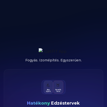
Fogyás. Izomépítés. Egyszerűen.
💪
🍑
Bro
Fenék
Split
Terv
Hatékony
Edzéstervek