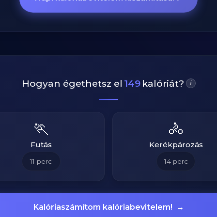
Hogyan égethetsz el
149
kalóriát?
i
🏃
🚴
Futás
Kerékpározás
11
perc
14
perc
Kalóriaszámítom kalóriabevitelem!
→