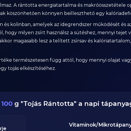
lmaz. A rántotta energiatartalma és makróösszetétele op
nak köszönhetően könnyen beilleszthető egy kalóriadefi
és kolinban, amelyek az idegrendszer működését és az 
hogy milyen zsírt használsz a sütéshez, mennyi tejet va
akkor magasabb lesz a telített zsírsav és kalóriatartalo
téke természetesen függ attól, hogy mennyi olajat vagy
egy tojás elkészítéséhez.
z
100
g
"
Tojás Rántotta
" a napi tápanya
Vitaminok/Mikrotápan
rje