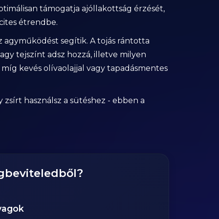
timálisan támogatja ajóllakottság érzését,
cites étrendbe.
agyműködést segítik. A tojás rántotta
gy tejszínt adsz hozzá, illetve milyen
m, míg kevés olívaolajjal vagy tapadásmentes
 zsírt használsz a sütéshez - ebben a
gbeviteledből?
yagok