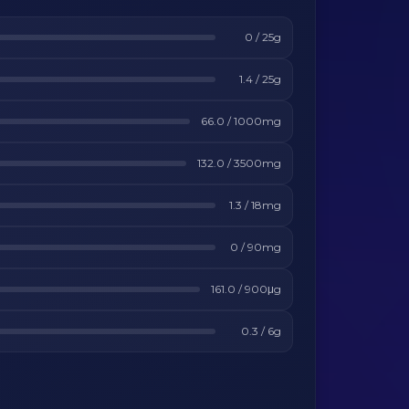
0
/
25
g
1.4
/
25
g
66.0
/
1000
mg
132.0
/
3500
mg
1.3
/
18
mg
0
/
90
mg
161.0
/
900
μg
0.3
/
6
g