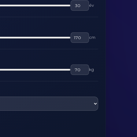
év
cm
kg