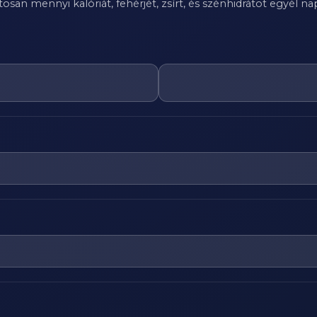
n mennyi kalóriát, fehérjét, zsírt, és szénhidrátot egyél nap