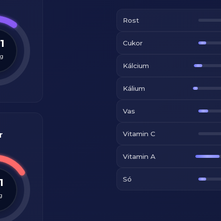
Rost
1
Cukor
g
Kálcium
Kálium
Vas
Vitamin C
r
Vitamin A
Só
1
g