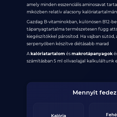
amely minden esszenciális aminosavat tarta
miközben relatív alacsony kalóriatartalmá
Gazdag B-vitaminokban, különösen B12-ben 
tápanyagtartalma természetesen függ attól, 
kiegészítőkkel párosítod. Ha vajban sütöd, 
serpenyőben készítve diétásabb marad
A
kalóriatartalom
és
makrotápanyagok
ér
számításban 5 ml olívaolajjal kalkuláltunk 
Mennyit fede
Fehé
Kalória