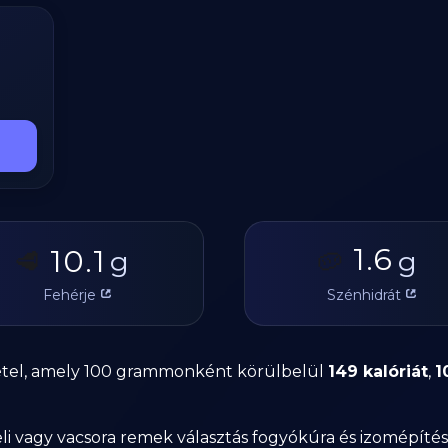
1.6
10.1
🥩
g
🥔
g
Fehérje
Szénhidrát
s étel, amely 100 grammonként körülbelül
149 kalóriát
,
1
i vagy vacsora remek választás fogyókúra és izomépítés so