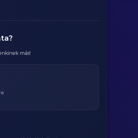
nta?
enkinek más!
re