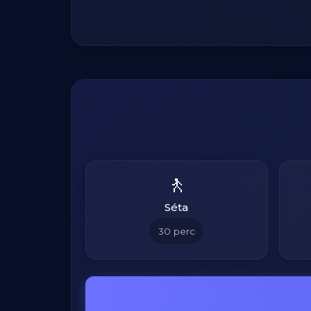
🚶
Séta
30
perc