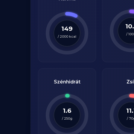
10.
149
/
100
/
2000
kcal
Szénhidrát
Zsí
1.6
11.
/
250
g
/
70