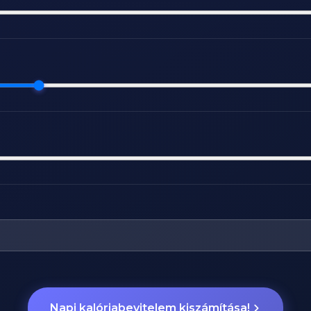
Napi kalóriabevitelem kiszámítása!