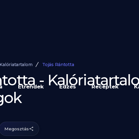
Kalóriatartalom
Tojás Rántotta
totta - Kalóriatarta
a
Étrendek
Edzés
Receptek
K
gok
Megosztás