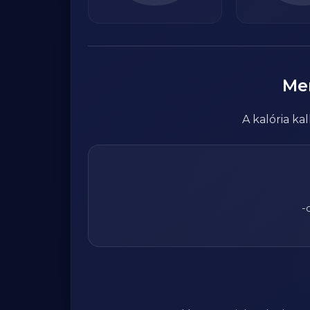
Me
A kalória k
-