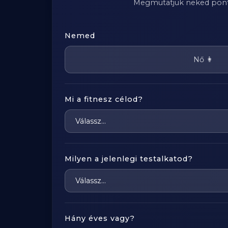
Megmutatjuk neked pontosa
Nemed
Nő 👩
Mi a fitnesz célod?
Milyen a jelenlegi testalkatod?
Hány éves vagy?