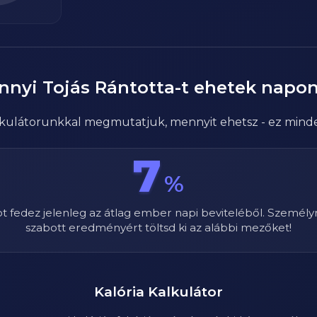
nnyi
Tojás Rántotta
-t ehetek napo
alkulátorunkkal megmutatjuk, mennyit ehetsz - ez mind
7
%
ot fedez jelenleg az átlag ember napi beviteléből. Személy
szabott eredményért töltsd ki az alábbi mezőket!
Kalória Kalkulátor