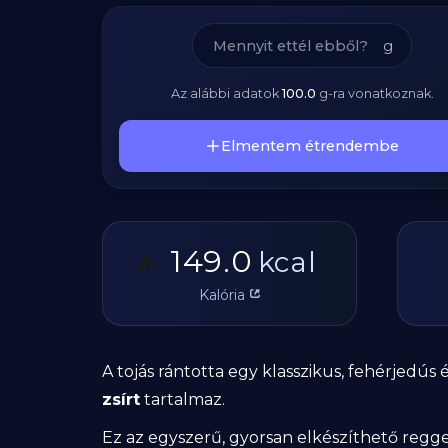
g
Az alábbi adatok
100.0
g
-ra vonatkoznak.
Elmentem étrendembe
149.0
🔥
kcal
Kalória
A tojás rántotta egy klasszikus, fehérjedú
zsírt
tartalmaz.
Ez az egyszerű, gyorsan elkészíthető reggel