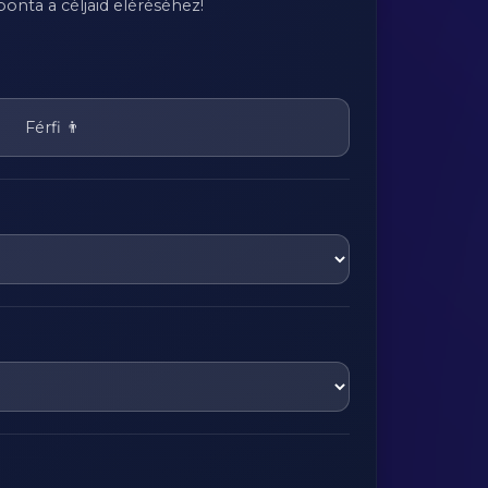
onta a céljaid eléréséhez!
Férfi 👨