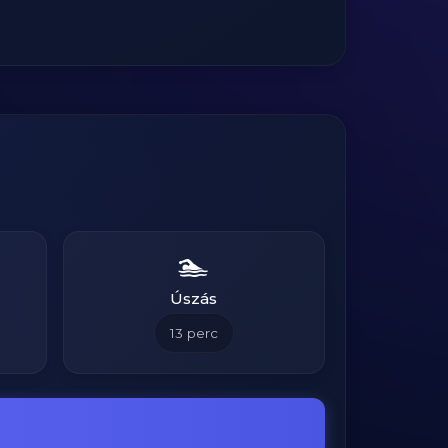
🏊
Úszás
13
perc