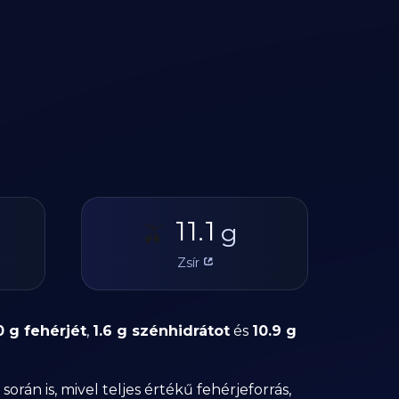
11.1
🫒
g
Zsír
0 g fehérjét
,
1.6 g szénhidrátot
és
10.9 g
rán is, mivel teljes értékű fehérjeforrás,