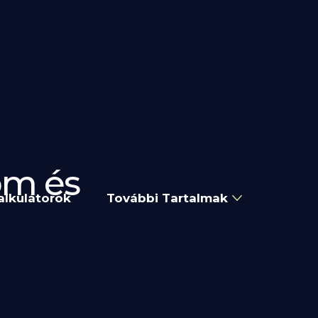
lom és
alkulátorok
További Tartalmak