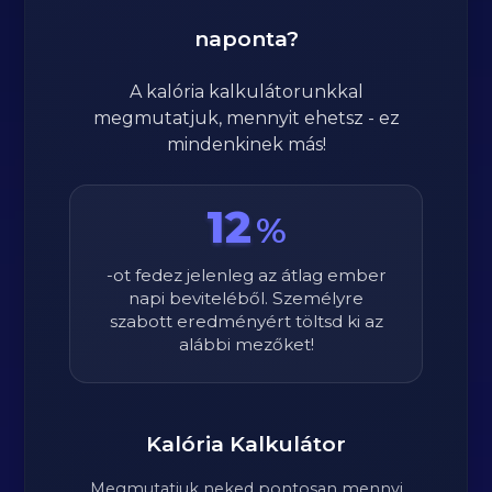
naponta?
A kalória kalkulátorunkkal
megmutatjuk, mennyit ehetsz - ez
mindenkinek más!
12
%
-ot fedez jelenleg az átlag ember
napi beviteléből. Személyre
szabott eredményért töltsd ki az
alábbi mezőket!
Kalória Kalkulátor
Megmutatjuk neked pontosan mennyi