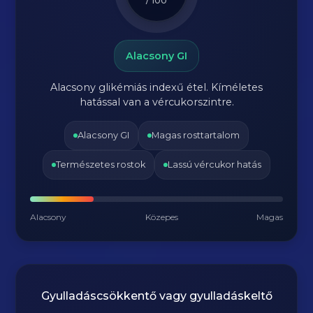
/ 100
Alacsony GI
Alacsony glikémiás indexű étel. Kíméletes
hatással van a vércukorszintre.
Alacsony GI
Magas rosttartalom
Természetes rostok
Lassú vércukor hatás
Alacsony
Közepes
Magas
Gyulladáscsökkentő vagy gyulladáskeltő