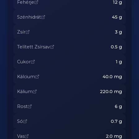
Fehérje
12
g
Szénhidrát
45
g
Zsír
3
g
Telített Zsírsav
0.5
g
Cukor
1
g
Kálcium
40.0
mg
Kálium
220.0
mg
Rost
6
g
Só
0.7
g
Vas
2.0
mg