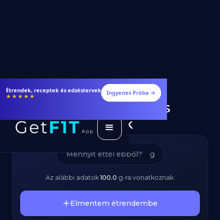
Parasztkenyér –
Étrendek, receptek és edzéstervek
Ingyenes Próba →
★★★★★
Kalóriatartalom és
Tápanyagok
g
Az alábbi adatok
100.0
g
-ra vonatkoznak.
Elmentem étrendembe