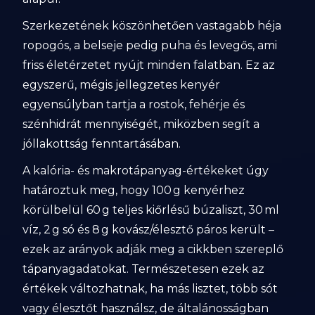
Szerkezetének köszönhetően vastagabb héja
ropogós, a belseje pedig puha és levegős, ami
friss életérzetet nyújt minden falatban. Ez az
egyszerű, mégis jellegzetes kenyér
egyensúlyban tartja a rostok, fehérje és
szénhidrát mennyiségét, miközben segít a
jóllakottság fenntartásában.
A kalória- és makrotápanyag-értékeket úgy
határoztuk meg, hogy 100 g kenyérhez
körülbelül 60 g teljes kiőrlésű búzaliszt, 30 ml
víz, 2 g só és 8 g kovász/élesztő páros került –
ezek az arányok adják meg a cikkben szereplő
tápanyagadatokat. Természetesen ezek az
értékek változhatnak, ha más lisztet, több sót
vagy élesztőt használsz, de általánosságban