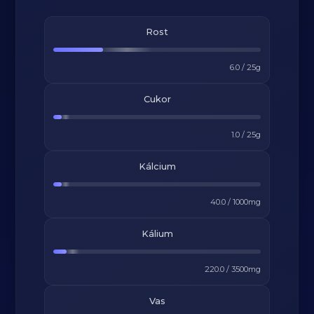
Rost
6.0
/
25
g
Cukor
1.0
/
25
g
Kálcium
40.0
/
1000
mg
Kálium
220.0
/
3500
mg
Vas