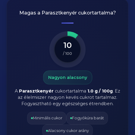
Magas a
Parasztkenyér
cukortartalma?
10
/ 100
Nagyon alacsony
A
Parasztkenyér
cukortartalma
1.0 g / 100g
. Ez
az élelmiszer nagyon kevés cukrot tartalmaz.
Fogyasztható egy egészséges étrendben.
Minimális cukor
Fogyókúra barát
Alacsony cukor arány