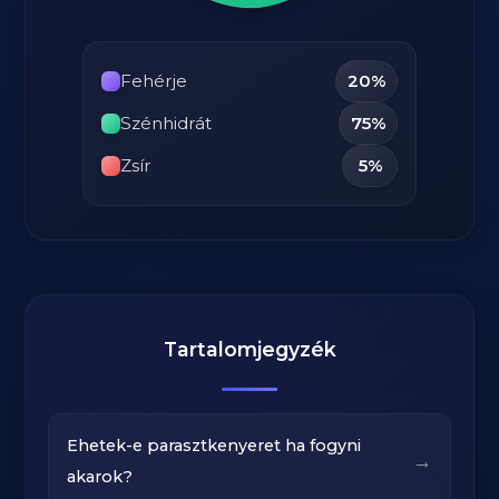
Fehérje
20%
Szénhidrát
75%
Zsír
5%
Tartalomjegyzék
Ehetek-e parasztkenyeret ha fogyni
→
akarok?