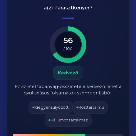
a(z)
Parasztkenyér
?
56
/ 100
Kedvező
Ez az étel tápanyag-összetétele kedvező lehet a
gyulladásos folyamatok szempontjából.
Kiegyensúlyozott
Rosttartalmú
Káliumot tartalmaz