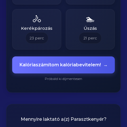
🚴
🏊
Kerékpározás
Úszás
23
perc
21
perc
Kalóriaszámítom kalóriabevitelem!
→
Próbáld ki díjmentesen
Mennyire laktató a(z)
Parasztkenyér
?