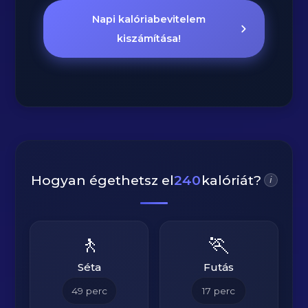
Napi kalóriabevitelem
kiszámítása!
Hogyan égethetsz el
240
kalóriát?
i
🚶
🏃
Séta
Futás
49
perc
17
perc