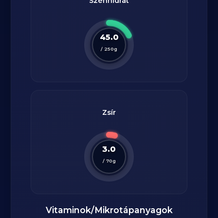
Szénhidrát
45.0
/
250
g
Zsír
3.0
/
70
g
Vitaminok/Mikrotápanyagok