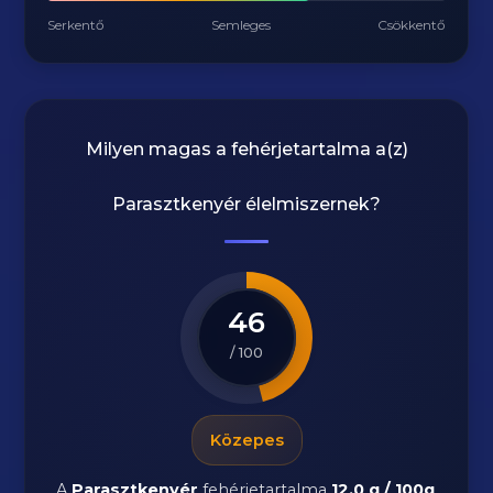
Serkentő
Semleges
Csökkentő
Milyen magas a fehérjetartalma a(z)
Parasztkenyér
élelmiszernek?
46
/ 100
Közepes
A
Parasztkenyér
fehérjetartalma
12.0 g / 100g
.