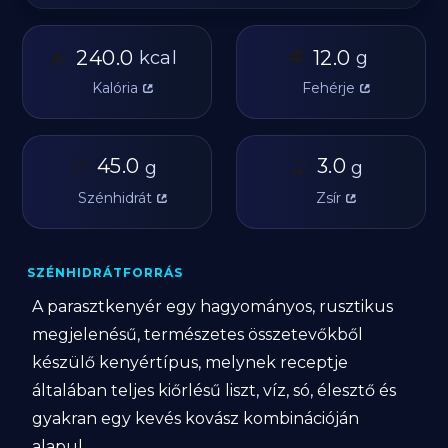
🔥
🥩
240.0
12.0
kcal
g
Kalória
Fehérje
🥔
45.0
🫒
3.0
g
g
Szénhidrát
Zsír
SZÉNHIDRÁTFORRÁS
A parasztkenyér egy hagyományos, rusztikus
megjelenésű, természetes összetevőkből
készülő kenyértípus, melynek receptje
általában teljes kiőrlésű liszt, víz, só, élesztő és
gyakran egy kevés kovász kombinációján
alapul.