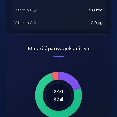
Vitamin C
0.0
mg
Vitamin A
0.0
μg
Makrótápanyagok aránya
240
kcal