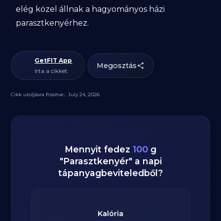
elég közel állnak a hagyományos házi
parasztkenyérhez.
GetFIT App
Megosztás
írta a cikket.
Cikk utoljásra frissítve.:
July 24, 2026
Mennyit fedez
100
g
"
Parasztkenyér
" a napi
tápanyagbeviteledből?
Kalória