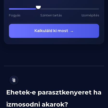
Fogyás
Szinten tartás
Izomépítés
Kalkuláld ki most
→
Ehetek-e parasztkenyeret ha
izmosodni akarok?