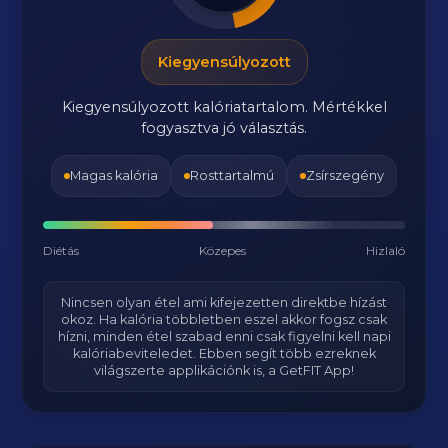
Kiegyensúlyozott
Kiegyensúlyozott kalóriatartalom. Mértékkel
fogyasztva jó választás.
Magas kalória
Rosttartalmú
Zsírszegény
Diétás
Közepes
Hizlaló
Nincsen olyan étel ami kifejezetten direktbe hízást
okoz. Ha kalória többletben eszel akkor fogsz csak
hízni, minden étel szabad enni csak figyelni kell napi
kalóriabeviteledet. Ebben segít több ezreknek
világszerte applikációnk is, a GetFIT App!