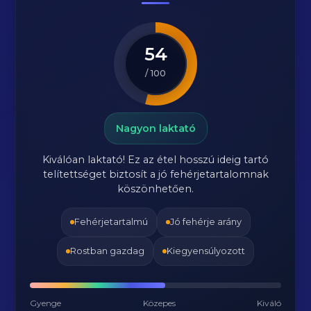
54
/ 100
Nagyon laktató
Kiválóan laktató! Ez az étel hosszú ideig tartó
telítettséget biztosít a jó fehérjetartalomnak
köszönhetően.
Fehérjetartalmú
Jó fehérje arány
Rostban gazdag
Kiegyensúlyozott
Gyenge
Közepes
Kiváló