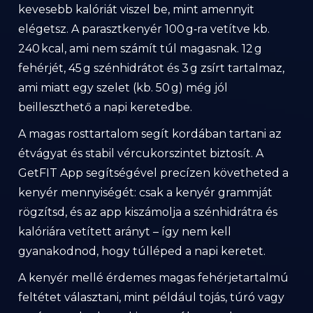
kevesebb kalóriát viszel be, mint amennyit
elégetsz. A parasztkenyér 100 g‑ra vetítve kb.
240 kcal, ami nem számít túl magasnak. 12 g
fehérjét, 45 g szénhidrátot és 3 g zsírt tartalmaz,
ami miatt egy szelet (kb. 50 g) még jól
beilleszthető a napi keretedbe.
A magas rosttartalom segít kordában tartani az
étvágyat és stabil vércukorszintet biztosít. A
GetFIT App segítségével precízen követheted a
kenyér mennyiségét: csak a kenyér grammját
rögzítsd, és az app kiszámolja a szénhidrátra és
kalóriára vetített arányt – így nem kell
gyanakodnod, hogy túlléped a napi keretet.
A kenyér mellé érdemes magas fehérjetartalmú
feltétet választani, mint például tojás, túró vagy