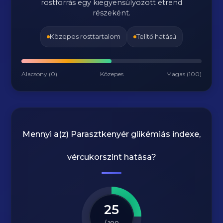
rostforrás egy kiegyensúlyozott étrend
részeként.
Közepes rosttartalom
Telítő hatású
Alacsony (0)
Közepes
Magas (100)
Mennyi a(z)
Parasztkenyér
glikémiás indexe,
vércukorszint hatása?
25