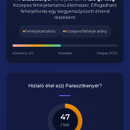
Közepes fehérjetartalmú élelmiszer. Elfogadható
fehérjeforrás egy kiegyensúlyozott étrend
részeként.
Fehérjetartalmú
Közepes fehérje arány
Alacsony (0)
Közepes
Magas (100)
Hizlaló étel a(z)
Parasztkenyér
?
47
/ 100