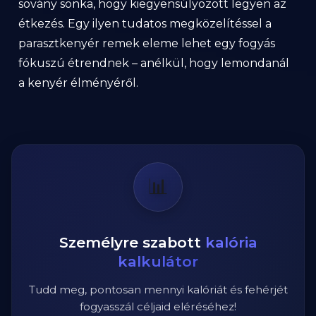
sovány sonka, hogy kiegyensúlyozott legyen az
étkezés. Egy ilyen tudatos megközelítéssel a
parasztkenyér remek eleme lehet egy fogyás
fókuszú étrendnek – anélkül, hogy lemondanál
a kenyér élményéről.
📊
Személyre szabott
kalória
kalkulátor
Tudd meg, pontosan mennyi kalóriát és fehérjét
fogyasszál céljaid eléréséhez!