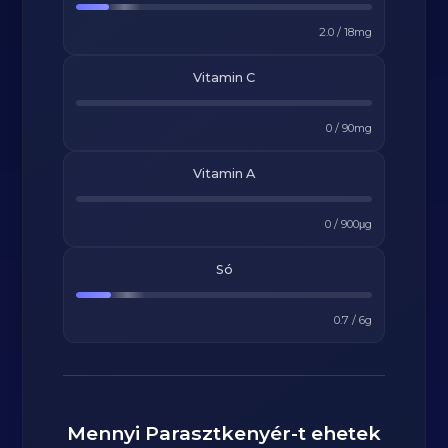
2.0
/
18
mg
Vitamin C
0
/
90
mg
Vitamin A
0
/
900
μg
Só
0.7
/
6
g
Mennyi
Parasztkenyér
-t ehetek