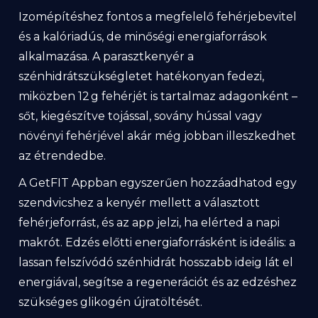
Izomépítéshez fontos a megfelelő fehérjebevitel
és a kalóriadús, de minőségi energiaforrások
alkalmazása. A parasztkenyér a
szénhidrátszükségletet hatékonyan fedezi,
miközben 12 g fehérjét is tartalmaz adagonként –
sőt, kiegészítve tojással, sovány hússal vagy
növényi fehérjével akár még jobban illeszkedhet
az étrendedbe.
A GetFIT Appban egyszerűen hozzáadhatod egy
szendvicshez a kenyér mellett a választott
fehérjeforrást, és az app jelzi, ha elérted a napi
makrót. Edzés előtti energiaforrásként is ideális: a
lassan felszívódó szénhidrát hosszabb ideig lát el
energiával, segítse a regenerációt és az edzéshez
szükséges glikogén újratöltését.