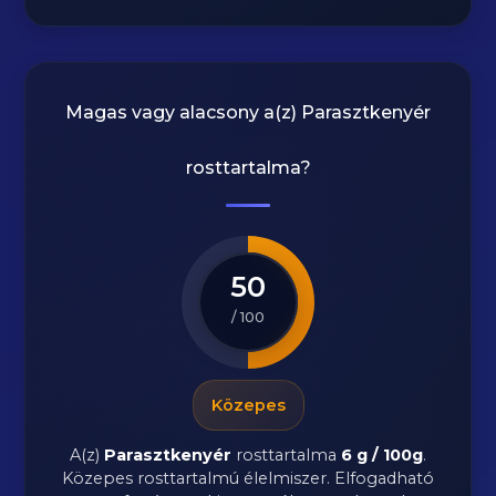
Magas vagy alacsony a(z) Parasztkenyér
rosttartalma?
50
/ 100
Közepes
A(z)
Parasztkenyér
rosttartalma
6 g / 100g
.
Közepes rosttartalmú élelmiszer. Elfogadható