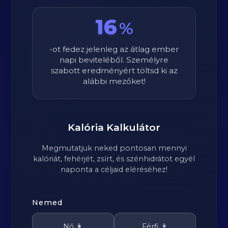
16
%
-ot fedez jelenleg az átlag ember
napi beviteléből. Személyre
szabott eredményért töltsd ki az
alábbi mezőket!
Kalória Kalkulátor
Megmutatjuk neked pontosan mennyi
kalóriát, fehérjét, zsírt, és szénhidrátot egyél
naponta a céljaid eléréséhez!
Nemed
Nő 👩
Férfi 👨