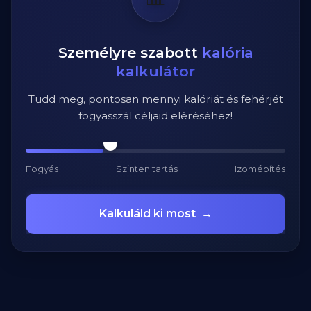
Személyre szabott
kalória
kalkulátor
Tudd meg, pontosan mennyi kalóriát és fehérjét
fogyasszál céljaid eléréséhez!
Fogyás
Szinten tartás
Izomépítés
Kalkuláld ki most
→