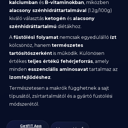
kalciumban
és
B-vitaminokban
, miközben
alacsony szénhidráttartalmával
(1.2g/100g)
kiváló választás
ketogén
és
alacsony
szénhidráttartalmú
diétákhoz.
A
füstölési folyamat
nemcsak egyedülálló
ízt
kölcsönöz, hanem
természetes
tartósítószerként
is működik. Különösen
értékes
teljes értékű fehérjeforrás
, amely
minden
esszenciális aminosavat
tartalmaz az
izomfejlődéshez
.
Természetesen a makrók függhetnek a sajt
típusától, zsírtartalmától és a gyártó füstölési
módszerétől.
GetFIT App