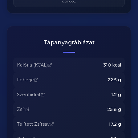
gondot.
Tápanyagtáblázat
Kalória (KCAL)
310
kcal
Fehérje
22.5
g
Szénhidrát
1.2
g
Zsír
25.8
g
Telített Zsírsav
17.2
g