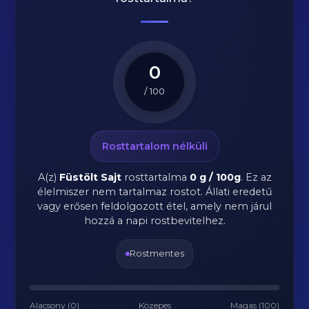
0
/ 100
Rosttartalom nélküli
A(z)
Füstölt Sajt
rosttartalma
0 g / 100g
.
Ez az
élelmiszer nem tartalmaz rostot. Állati eredetű
vagy erősen feldolgozott étel, amely nem járul
hozzá a napi rostbevitelhez.
Rostmentes
Alacsony (0)
Közepes
Magas (100)