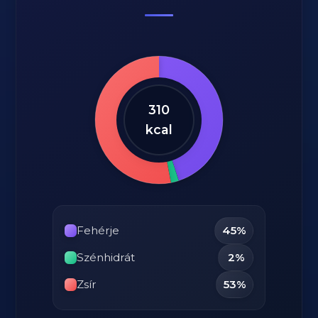
310
kcal
Fehérje
45%
Szénhidrát
2%
Zsír
53%