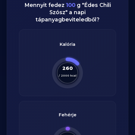
Mennyit fedez
100
g
"
Édes Chili
Szósz
" a napi
tápanyagbeviteledből?
Kalória
260
/
2000
kcal
Fehérje