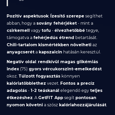
Pozitív aspektusok
:
Ízesítő szerepe
segíthet
abban, hogy a
sovány fehérjéket
- mint a
csirkemell
vagy
tofu
-
élvezhetőbbé
tegye,
támogatva a
fehérjedús étrend
betartását.
Chili-tartalom
kismértékben növelheti
az
anyagcserét
a
kapszaicin
hatásán keresztül.
Negatív oldal
:
rendkívül magas glikémiás
index
(75)
gyors vércukorszint-emelkedést
okoz.
Túlzott fogyasztás
könnyen
kalóriatöbblethez
vezet.
Fontos a precíz
adagolás
-
1-2 teáskanál
elegendő egy
teljes
étkezéshez
. A
GetFIT App
segít
pontosan
nyomon követni
a szósz
kalóriahozzájárulását
.