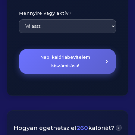
Mennyire vagy aktív?
Napi kalóriabevitelem
kiszámítása!
Hogyan égethetsz el
260
kalóriát?
i