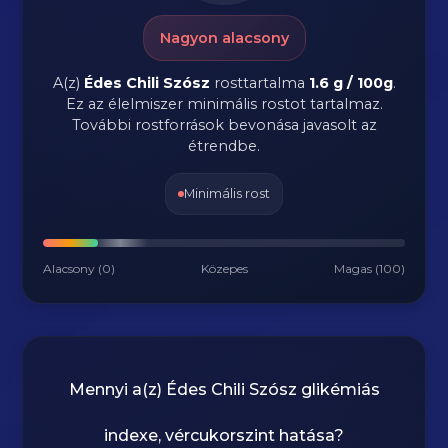
Nagyon alacsony
A(z)
Édes Chili Szósz
rosttartalma
1.6 g / 100g
.
Ez az élelmiszer minimális rostot tartalmaz.
További rostforrások bevonása javasolt az
étrendbe.
Minimális rost
Alacsony (0)
Közepes
Magas (100)
Mennyi a(z)
Édes Chili Szósz
glikémiás
indexe, vércukorszint hatása?