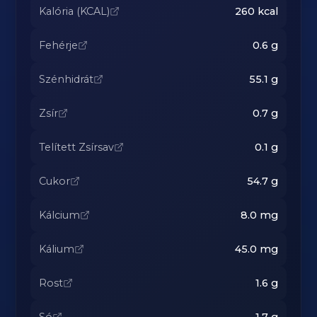
Kalória (KCAL)
260
kcal
Fehérje
0.6
g
Szénhidrát
55.1
g
Zsír
0.7
g
Telített Zsírsav
0.1
g
Cukor
54.7
g
Kálcium
8.0
mg
Kálium
45.0
mg
Rost
1.6
g