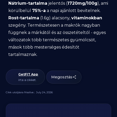
Nátrium-tartalma
jelentős (
1720mg/100g
), ami
körülbelül
75%-a
a napi ajánlott bevitelnek.
Rost-tartalma
(1.6g) alacsony,
vitaminokban
szegény. Természetesen a makrók nagyban
függnek a márkától és az összetételtől - egyes
változatok több természetes gyümölcsöt,
mások több mesterséges édesítőt
tartalmaznak.
GetFIT App
Megosztás
írta a cikket.
Cikk utoljásra frissítve.:
July 24, 2026