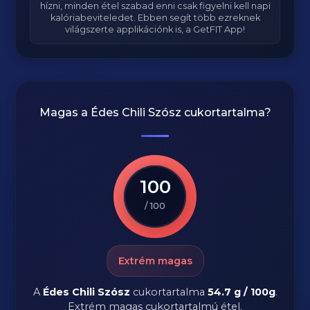
hízni, minden étel szabad enni csak figyelni kell napi
kalóriabeviteledet. Ebben segít több ezreknek
világszerte applikációnk is, a GetFIT App!
Magas a
Édes Chili Szósz
cukortartalma?
100
/ 100
Extrém magas
A
Édes Chili Szósz
cukortartalma
54.7 g / 100g
.
Extrém magas cukortartalmú étel.