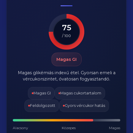
75
/ 100
Magas GI
Magas glikémiás indexű étel. Gyorsan emeli a
vércukorszintet, óvatosan fogyasztandó.
Magas GI
Magas cukortartalom
Feldolgozott
Gyors vércukor hatás
Alacsony
Közepes
Magas