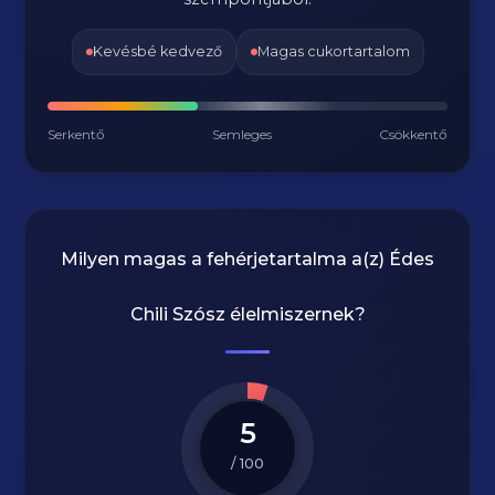
Kevésbé kedvező
Magas cukortartalom
Serkentő
Semleges
Csökkentő
Milyen magas a fehérjetartalma a(z)
Édes
Chili Szósz
élelmiszernek?
5
/ 100