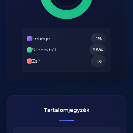
Fehérje
1%
Szénhidrát
98%
Zsír
1%
Tartalomjegyzék