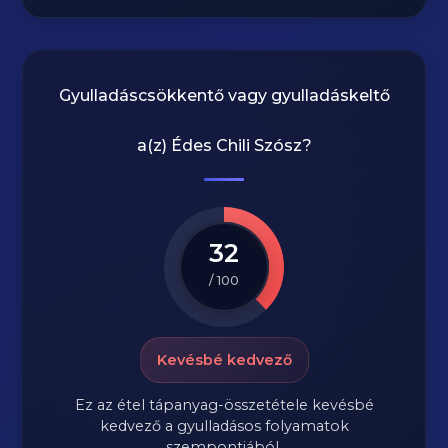
Gyulladáscsökkentő vagy gyulladáskeltő
a(z)
Édes Chili Szósz
?
32
/ 100
Kevésbé kedvező
Ez az étel tápanyag-összetétele kevésbé
kedvező a gyulladásos folyamatok
szempontjából.