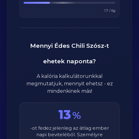
1.7
/
6
g
Mennyi
Édes Chili Szósz
-t
ehetek naponta?
A kalória kalkulátorunkkal
megmutatjuk, mennyit ehetsz - ez
mindenkinek más!
13
%
-ot fedez jelenleg az átlag ember
napi beviteléből. Személyre