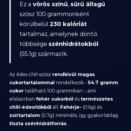
Ez a
vörös színű
,
sűrű állagú
szósz 100 grammonként
körülbelül
230 kalóriát
tartalmaz, amelynek döntő
többsége
szénhidrátokból
(55.1g) származik.
Az édes chili szósz
rendkívül magas
cukortartalommal
rendelkezik -
54.7 gramm
cukor
található 100 grammban -, ami
elsősorban
fehér cukorból
és
természetes
chili-édesítőkből
áll.
Fehérje-
(0.6g) és
zsírtartalom
(0.7g) minimális, így gyakorlatilag
tiszta szénhidrátforrás
.