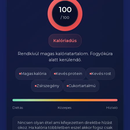
100
/ 100
Kalóriadús
Rendkívül magas kalóriatartalom. Fogyókúra
alatt kerülendő.
Magas kalória
Kevés protein
Kevés rost
Zsírszegény
Cukortartalmú
Diétás
Közepes
Hizlaló
Nincsen olyan étel ami kifejezetten direktbe hízást
okoz. Ha kalória többletben eszel akkor fogsz csak