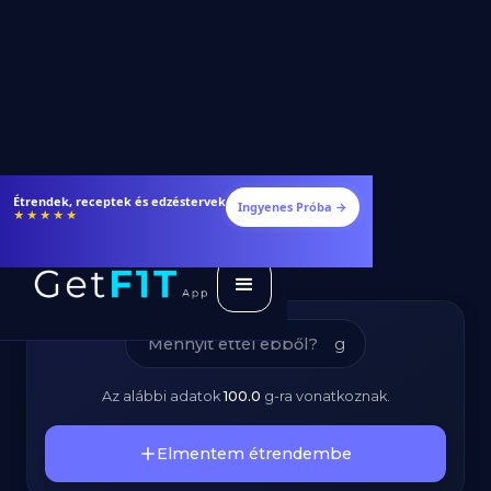
Édes Chili Szósz -
Fogyj és izmosodj hatékonyabban
Ingyenes Próba →
★★★★★
Kalóriatartalom és
Tápanyagok
g
Az alábbi adatok
100.0
g
-ra vonatkoznak.
Elmentem étrendembe