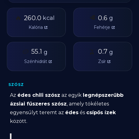
🔥
🥩
260.0
0.6
kcal
g
Kalória
Fehérje
🥔
55.1
🫒
0.7
g
g
Szénhidrát
Zsír
SZÓSZ
Az
édes chili szósz
az egyik
legnépszerűbb
ázsiai fűszeres szósz
, amely tökéletes
egyensúlyt teremt az
édes
és
csípős ízek
között.