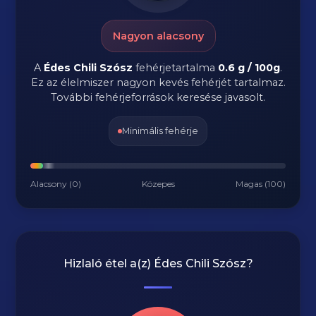
Nagyon alacsony
A
Édes Chili Szósz
fehérjetartalma
0.6 g / 100g
.
Ez az élelmiszer nagyon kevés fehérjét tartalmaz.
További fehérjeforrások keresése javasolt.
Minimális fehérje
Alacsony (0)
Közepes
Magas (100)
Hizlaló étel a(z)
Édes Chili Szósz
?