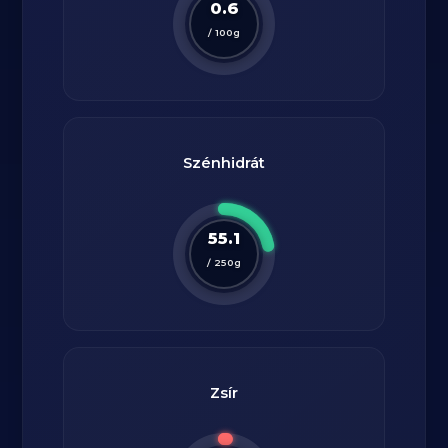
0.6
/
100
g
Szénhidrát
55.1
/
250
g
Zsír