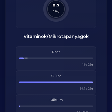
0.7
/
70
g
Vitaminok/Mikrotápanyagok
Rost
1.6
/
25
g
Cukor
54.7
/
25
g
Kálcium