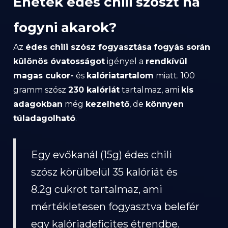
Ehetek édes chili szószt ha
fogyni akarok?
Az
édes chili szósz fogyasztása
fogyás során
különös óvatosságot
igényel a
rendkívül
magas cukor-
és
kalóriatartalom
miatt. 100
gramm szósz
230 kalóriát
tartalmaz, ami
kis
adagokban
még
kezelhető
, de
könnyen
túladagolható
.
Egy evőkanál (15g) édes chili
szósz körülbelül 35 kalóriát és
8.2g cukrot tartalmaz, ami
mértékletesen fogyasztva belefér
egy kalóriadeficites étrendbe.