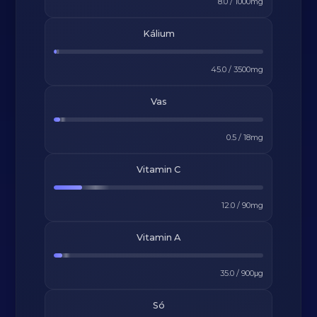
8.0
/
1000
mg
Kálium
45.0
/
3500
mg
Vas
0.5
/
18
mg
Vitamin C
12.0
/
90
mg
Vitamin A
35.0
/
900
μg
Só