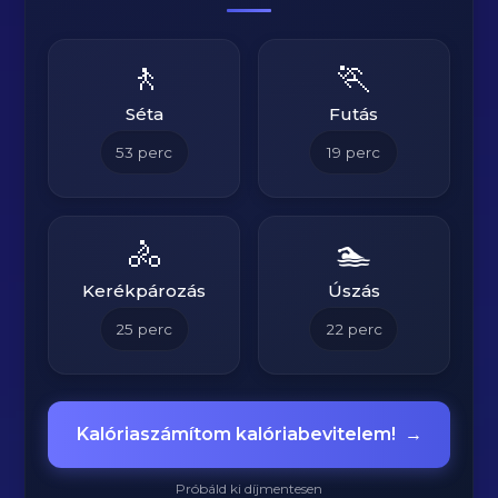
🚶
🏃
Séta
Futás
53
perc
19
perc
🚴
🏊
Kerékpározás
Úszás
25
perc
22
perc
Kalóriaszámítom kalóriabevitelem!
→
Próbáld ki díjmentesen