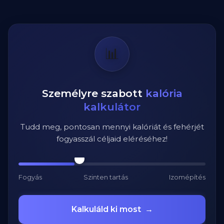
📊
Személyre szabott
kalória
kalkulátor
Tudd meg, pontosan mennyi kalóriát és fehérjét
fogyasszál céljaid eléréséhez!
Fogyás
Szinten tartás
Izomépítés
Kalkuláld ki most
→