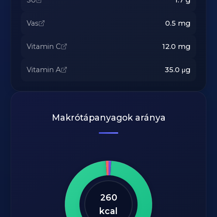
Só
1.7
g
Vas
0.5
mg
Vitamin C
12.0
mg
Vitamin A
35.0
μg
Makrótápanyagok aránya
260
kcal