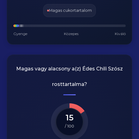
Magas cukortartalom
Gyenge
Közepes
Kiváló
Magas vagy alacsony a(z) Édes Chili Szósz
rosttartalma?
15
/ 100