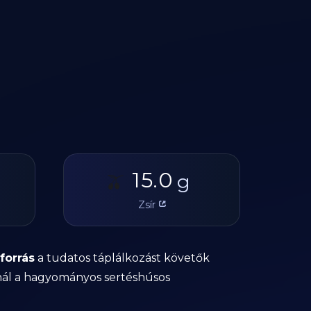
15.0
🫒
g
Zsír
forrás
a tudatos táplálkozást követők
ínál a hagyományos sertéshúsos