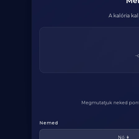
Me
A kalória k
-
Megmutatjuk neked pontosa
Nemed
Nő 👩