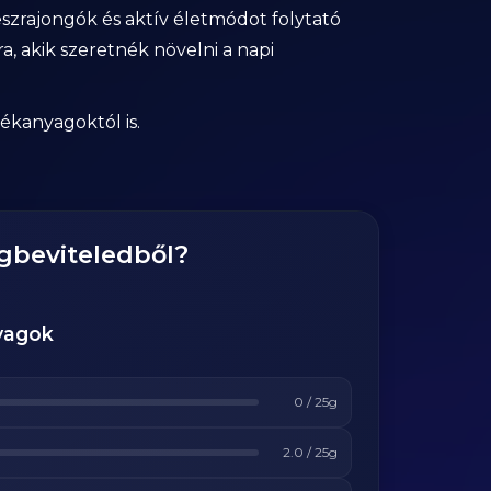
szrajongók és aktív életmódot folytató
a, akik szeretnék növelni a napi
ékanyagoktól is.
agbeviteledből?
yagok
0
/
25
g
2.0
/
25
g