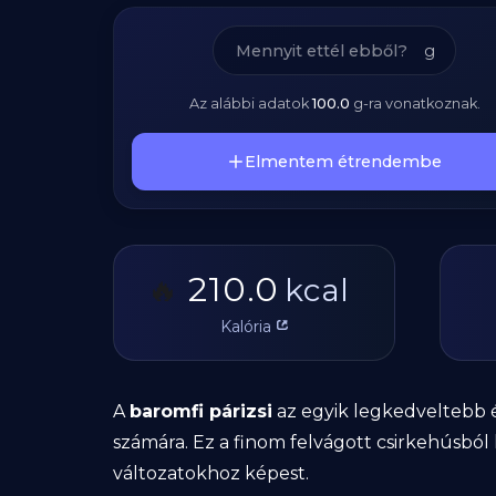
g
Az alábbi adatok
100.0
g
-ra vonatkoznak.
Elmentem étrendembe
210.0
🔥
kcal
Kalória
A
baromfi párizsi
az egyik legkedveltebb 
számára. Ez a finom felvágott csirkehúsbó
változatokhoz képest.