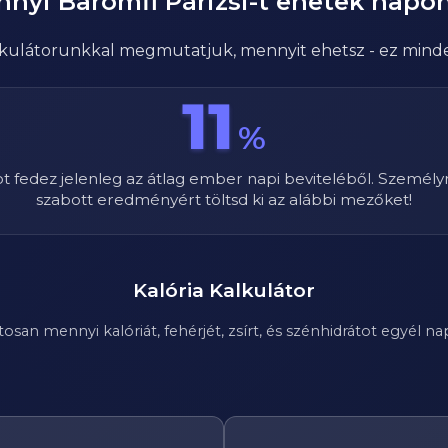
nnyi
Baromfi Párizsi
-t ehetek napo
alkulátorunkkal megmutatjuk, mennyit ehetsz - ez mind
11
%
ot fedez jelenleg az átlag ember napi beviteléből. Személy
szabott eredményért töltsd ki az alábbi mezőket!
Kalória Kalkulátor
n mennyi kalóriát, fehérjét, zsírt, és szénhidrátot egyél nap