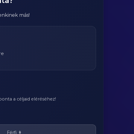
nta?
enkinek más!
re
onta a céljaid eléréséhez!
Férfi 👨