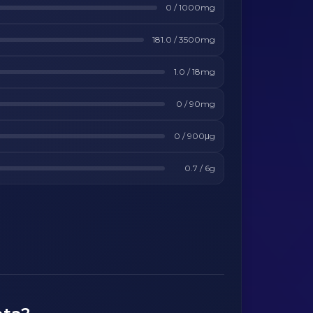
0
/
1000
mg
181.0
/
3500
mg
1.0
/
18
mg
0
/
90
mg
0
/
900
μg
0.7
/
6
g