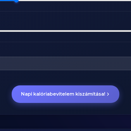
Napi kalóriabevitelem kiszámítása!