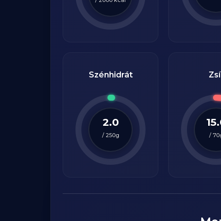
Szénhidrát
Zsí
2.0
15
/
250
g
/
70