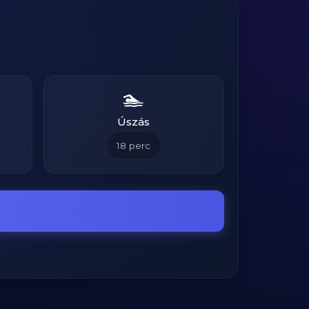
🏊
Úszás
18
perc