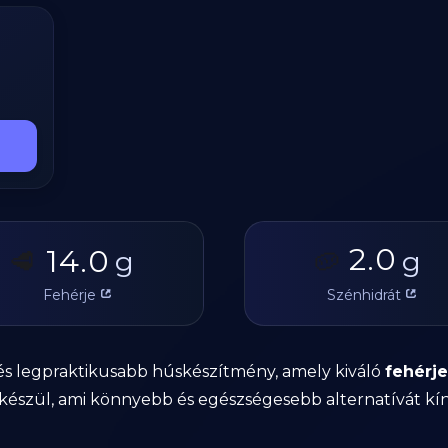
2.0
14.0
🥩
g
🥔
g
Fehérje
Szénhidrát
és legpraktikusabb húskészítmény, amely kiváló
fehérje
l készül, ami könnyebb és egészségesebb alternatívát k