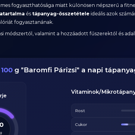
mes fogyaszthatósága miatt különösen népszerű a fitne
iatartalma
és
tápanyag-összetétele
ideális azok számár
lóriát fogyasztanának.
i módszertől, valamint a hozzáadott fűszerektől és adal
z
100
g
"
Baromfi Párizsi
" a napi tápany
Vitaminok/Mikrotápan
rje
Rost
.0
Cukor
g