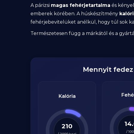
A párizsi
magas fehérjetartalma
és kényel
emberek körében. A húskészítmény
kalór
fehérjebevitelüket anélkül, hogy túl sok ka
Természetesen függ a márkától és a gyártás
Mennyit fede
Fehé
Kalória
14
210
/
100
/
2000
kcal