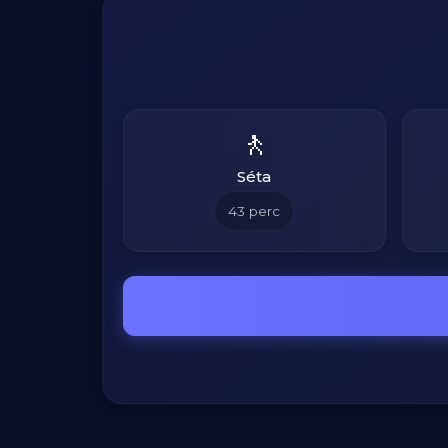
🚶
Séta
43
perc