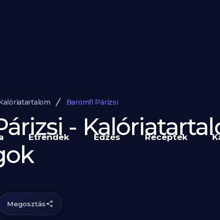
Kalóriatartalom
Baromfi Párizsi
árizsi - Kalóriatarta
a
Étrendek
Edzés
Receptek
K
gok
Megosztás