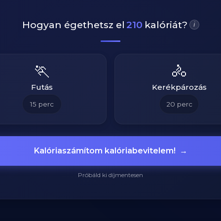
Hogyan égethetsz el
210
kalóriát?
i
🏃
🚴
Futás
Kerékpározás
15
perc
20
perc
Kalóriaszámítom kalóriabevitelem!
→
Próbáld ki díjmentesen