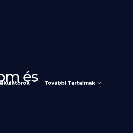
lom és
alkulátorok
További Tartalmak