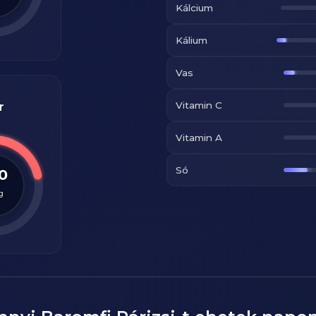
Kálcium
Kálium
Vas
Vitamin C
r
Vitamin A
Só
.0
g