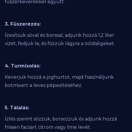
fűszerkeverékkel együtt.
3. Fűszerezés:
Ízesítsük sóval és borssal, adjunk hozzá 1,2 liter
vizet, fedjük le, és főzzük lágyra a zöldségeket.
4. Turmixolás:
Keverjük hozzá a joghurtot, majd használjunk
botmixert a leves pépesítéséhez.
5. Tálalás:
Ízlés szerint sózzuk, borsozzuk és adjunk hozzá
frissen facsart citrom vagy lime levét.