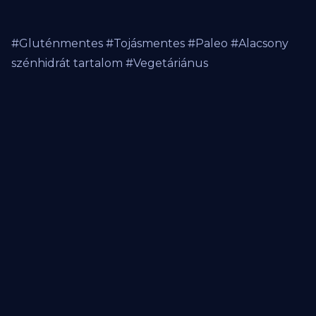
#Gluténmentes #Tojásmentes #Paleo #Alacsony
szénhidrát tartalom #Vegetáriánus