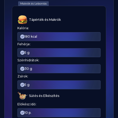
Makrók és Lebontás
Tápérték és Makrók
Kalória:
180 kcal
Fehérje:
5 g
Szénhidrátok:
30 g
Zsírok:
5 g
Sütés és Elkészítés
Előkész.Idő:
10 p.