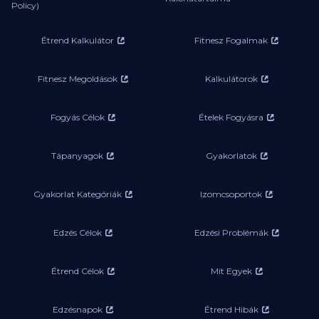
Policy)
Étrend Kalkulátor
Fitnesz Fogalmak
Fitnesz Megoldások
Kalkulátorok
Fogyás Célok
Ételek Fogyásra
Tápanyagok
Gyakorlatok
Gyakorlat Kategóriák
Izomcsoportok
Edzés Célok
Edzési Problémák
Étrend Célok
Mit Egyek
Edzésnapok
Étrend Hibák