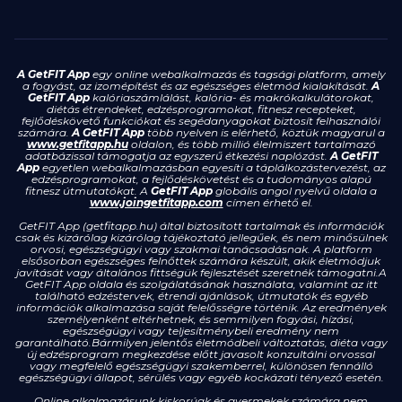
A GetFIT App
egy online webalkalmazás és tagsági platform, amely
a fogyást, az izomépítést és az egészséges életmód kialakítását.
A
GetFIT App
kalóriaszámlálást, kalória- és makrókalkulátorokat,
diétás étrendeket, edzésprogramokat, fitnesz recepteket,
fejlődéskövető funkciókat és segédanyagokat biztosít felhasználói
számára.
A GetFIT App
több nyelven is elérhető, köztük magyarul a
www.getfitapp.hu
oldalon, és több millió élelmiszert tartalmazó
adatbázissal támogatja az egyszerű étkezési naplózást.
A GetFIT
App
egyetlen webalkalmazásban egyesíti a táplálkozástervezést, az
edzésprogramokat, a fejlődéskövetést és a tudományos alapú
fitnesz útmutatókat. A
GetFIT App
globális angol nyelvű oldala a
www.joingetfitapp.com
címen érhető el.
GetFIT App (getfitapp.hu) által biztosított tartalmak és információk
csak és kizárólag kizárólag tájékoztató jellegűek, és nem minősülnek
orvosi, egészségügyi vagy szakmai tanácsadásnak. A platform
elsősorban egészséges felnőttek számára készült, akik életmódjuk
javítását vagy általános fittségük fejlesztését szeretnék támogatni.A
GetFIT App oldala és szolgálatásának használata, valamint az itt
található edzéstervek, étrendi ajánlások, útmutatók és egyéb
információk alkalmazása saját felelősségre történik. Az eredmények
személyenként eltérhetnek, és semmilyen fogyási, hízási,
egészségügyi vagy teljesítménybeli eredmény nem
garantálható.Bármilyen jelentős életmódbeli változtatás, diéta vagy
új edzésprogram megkezdése előtt javasolt konzultálni orvossal
vagy megfelelő egészségügyi szakemberrel, különösen fennálló
egészségügyi állapot, sérülés vagy egyéb kockázati tényező esetén.
Online alkalmazásunk kiskorúak és gyermekek számára nem