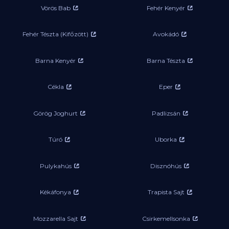
Vörös Bab
Fehér Kenyér
Fehér Tészta (Kifőzött)
Avokádó
Barna Kenyér
Barna Tészta
Cékla
Eper
Görög Joghurt
Padlizsán
Túró
Uborka
Pulykahús
Disznóhús
Kékáfonya
Trapista Sajt
Mozzarella Sajt
Csirkemellsonka