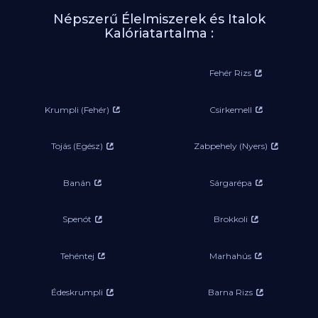
Népszerű Élelmiszerek és Italok
Kalóriatartalma :
Fehér Rizs
Krumpli (Fehér)
Csirkemell
Tojás (Egész)
Zabpehely (Nyers)
Banán
Sárgarépa
Spenót
Brokkoli
Tehéntej
Marhahús
Édeskrumpli
Barna Rizs