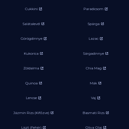
Cukkini
Paradicsom
Salátalevél
Spárga
Görögdinnye
Lazac
Kukorica
Sárgadinnye
Zöldalma
Chia Mag
Quinoa
Mák
Lencse
Vaj
Jázmin Rizs (Kifőzve)
Basmati Rizs
Liszt (Fehér)
Oliva Olaj