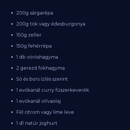
200g sárgarépa
200g tök vagy édesburgonya
150g zeller
150g fehérrépa
1 db vöröshagyma
2 gerezd fokhagyma
Só és bors ízlés szerint
1 evőkanál curry fűszerkeverék
1 evőkanál olívaolaj
Fél citrom vagy lime leve
1 dl natúr joghurt