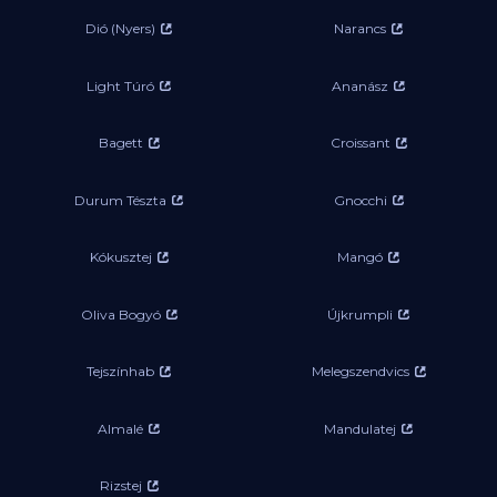
Dió (Nyers)
Narancs
Light Túró
Ananász
Bagett
Croissant
Durum Tészta
Gnocchi
Kókusztej
Mangó
Oliva Bogyó
Újkrumpli
Tejszínhab
Melegszendvics
Almalé
Mandulatej
Rizstej