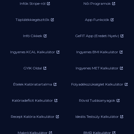
Infók Stripe-ról
Női Programok
Táplálékkiegészítők
App Funkciók
Infó Cikkek
GeFIT App (Eredeti Nyelv)
Ingyenes KCAL Kalkulátor
Ingyenes BMI Kalkulátor
GYIK Oldal
Ingyenes MET Kalkulátor
Ételek Kalóriatartalma
Folyadékszükséglet Kalkulátor
Kalóriadeficit Kalkulátor
Rövid Tudásanyagok
Recept Kalória Kalkulátor
Ideális Testsúly Kalkulátor
Makró Kalkulátor
BMR Kalkulátor