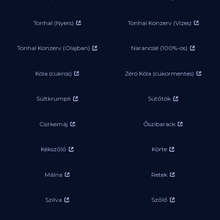
Tonhal (Nyers)
Tonhal Konzerv (Vízes)
Tonhal Konzerv (Olajban)
Narancslé (100%-os)
Kóla (cukros)
Zéró Kóla (cukormentes)
Sültkrumpli
Sütőtök
Csirkemáj
Őszibarack
Kékszőlő
Körte
Málna
Retek
Szilva
Szőlő