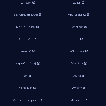
Vajretek
Zeller
Szalonna (Bacon)
Aperol Spritz
Martini Koktél
Fehérbor
Ghee (Vaj)
Gin
Kesudió
Kókuszzsír
Napraforgóolaj
Pisztácia
Sör
Vodka
Vörös Bor
Whisky
Kaliforniai Paprika
Mandarin