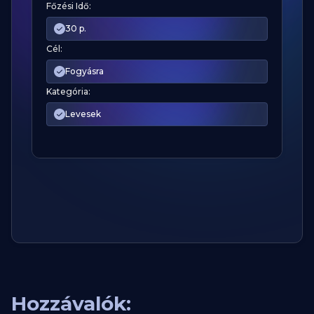
Főzési Idő:
30 p.
Cél:
Fogyásra
Kategória:
Levesek
Hozzávalók: