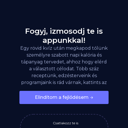
Fogyj, izmosodj te is
appunkkal!
Egy rövid kvíz után megkapod tőlünk
személyre szabott napi kalória és
tápanyag tervedet, ahhoz hogy elérd
a választott célodat. Több száz
receptünk, edzésterveink és
programjaink is rád várnak, kattints az
alábbi gombra!
Elindítom a fejlődésem
Csatlakozz te is