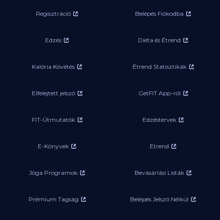
Regisztráció
Belépés Fiókodba
Edzés
Diéta és Étrend
Kalória Követés
Étrend Statisztikák
Elfelejtett jelszó
GetFIT App-ról
FIT-Útmutatók
Edzéstervek
E-Könyvek
Étrend
Jóga Programok
Bevásárlási Listák
Prémium Tagság
Belépés Jelszó Nélkül