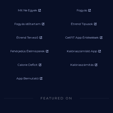
Mit Ne Egyek
Fogyás
Fogyás időtartam
Étrend Típusok
Étrend Tervező
GetFIT App Értékelések
Fehérjedús Élelmiszerek
Kalóriaszámláló App
Calorie Deficit
Kalóriaszámítás
App Bemutató
FEATURED ON