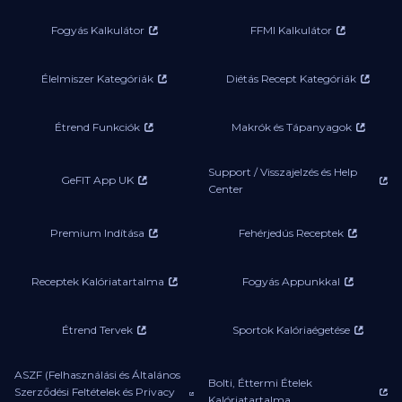
Fogyás Kalkulátor
FFMI Kalkulátor
Élelmiszer Kategóriák
Diétás Recept Kategóriák
Étrend Funkciók
Makrók és Tápanyagok
Support / Visszajelzés és Help
GeFIT App UK
Center
Premium Indítása
Fehérjedús Receptek
Receptek Kalóriatartalma
Fogyás Appunkkal
Étrend Tervek
Sportok Kalóriaégetése
ASZF (Felhasználási és Általános
Bolti, Éttermi Ételek
Szerződési Feltételek és Privacy
Kalóriatartalma