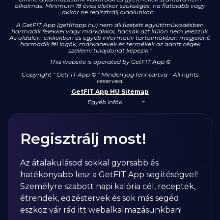
alkalmas. Minimum 18 éves életkor szükséges, ha fiatalabb vagy
akkor ne regisztrálj oldalunkon.
A GetFIT App (getfitapp.hu) nem áll fizetett együttműködésben
harmadik felekkel vagy márkákkal, hacsak azt külön nem jelezzük.
Az oldalon, cikkekben és egyéb informatív tartalmakban megjelenő
harmadik fél logók, márkanevek és termékek az adott cégek
szellemi tulajdonát képezik.”
This website is operated by GetFIT App
©
Copyright " GetFIT App © " Minden jog fenntartva - All rights
reserved.
GetFIT App HU Sitemap
Egyéb infók
Regisztrálj most!
Az átalakulásod sokkal gyorsabb és
hatékonyabb lesz a GetFIT App segítéségvel!
Személyre szabott napi kalória cél, receptek,
étrendek, edzéstervek és sok más segéd
eszköz vár rád itt webalkalmazásunkban!