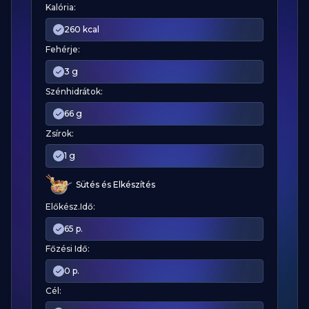
Kalória:
260 kcal
Fehérje:
3 g
Szénhidrátok:
66 g
Zsírok:
1 g
Sütés és Elkészítés
Előkész.Idő:
65 p.
Főzési Idő:
0 p.
Cél: