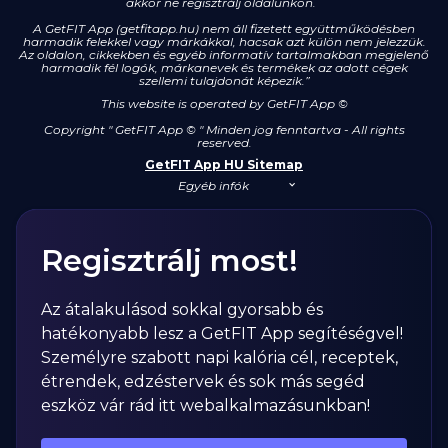
akkor ne regisztrálj oldalunkon.
A GetFIT App (getfitapp.hu) nem áll fizetett együttműködésben
harmadik felekkel vagy márkákkal, hacsak azt külön nem jelezzük.
Az oldalon, cikkekben és egyéb informatív tartalmakban megjelenő
harmadik fél logók, márkanevek és termékek az adott cégek
szellemi tulajdonát képezik.”
This website is operated by GetFIT App
©
Copyright " GetFIT App © " Minden jog fenntartva - All rights
reserved.
GetFIT App HU Sitemap
Egyéb infók
Regisztrálj most!
Az átalakulásod sokkal gyorsabb és
hatékonyabb lesz a GetFIT App segítéségvel!
Személyre szabott napi kalória cél, receptek,
étrendek, edzéstervek és sok más segéd
eszköz vár rád itt webalkalmazásunkban!