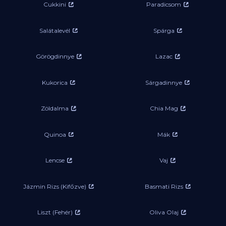
Cukkini
Paradicsom
Salátalevél
Spárga
Görögdinnye
Lazac
Kukorica
Sárgadinnye
Zöldalma
Chia Mag
Quinoa
Mák
Lencse
Vaj
Jázmin Rizs (Kifőzve)
Basmati Rizs
Liszt (Fehér)
Oliva Olaj