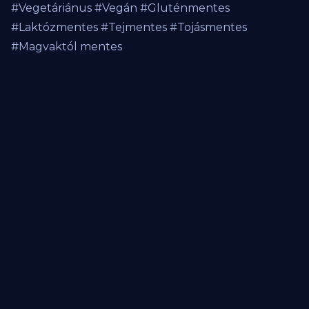
#Vegetáriánus #Vegán #Gluténmentes
#Laktózmentes #Tejmentes #Tojásmentes
#Magvaktól mentes