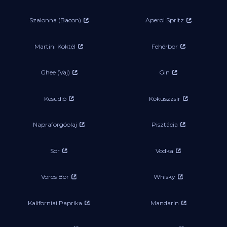
Szalonna (Bacon)
Aperol Spritz
Martini Koktél
Fehérbor
Ghee (Vaj)
Gin
Kesudió
Kókuszzsír
Napraforgóolaj
Pisztácia
Sör
Vodka
Vörös Bor
Whisky
Kaliforniai Paprika
Mandarin