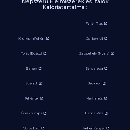
Népszerű Élelmiszerek és Italok
Kalóriatartalma :
Fehér Rizs
Krumpli (Fehér)
Csirkemell
Tojás (Egész)
Zabpehely (Nyers)
Banán
Sárgarépa
Spenót
Brokkoli
Tehéntej
Marhahús
Édeskrumpli
Barna Rizs
Vörös Bab
Fehér Kenyér