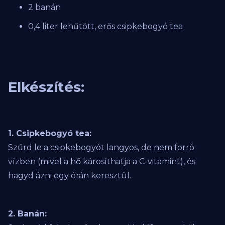
2 banán
0,4 liter lehűtött, erős csipkebogyó tea
Elkészítés:
1. Csipkebogyó tea:
Szűrd le a csipkebogyót langyos, de nem forró
vízben (mivel a hő károsíthatja a C-vitamint), és
hagyd ázni egy órán keresztül.
2. Banán: