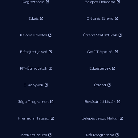
Regisztráció
Belépés Fiókodba
Edzés
Diéta és Étrend
Kalória Követés
Étrend Statisztikák
Elfelejtett jelszó
GetFIT App-ról
FIT-Útmutatók
Edzéstervek
E-Könyvek
Étrend
Jóga Programok
Bevásárlási Listák
Prémium Tagság
Belépés Jelszó Nélkül
Infók Stripe-ról
Női Programok