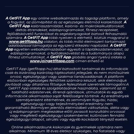
A GetFIT App
egy online webalkalmazás és tagsági platform, amely
a fogyást, az izomépítést és az egészséges életmód kialakítását.
A
GetFIT App
kalóriaszámlálást, kalória- és makrókalkulátorokat,
diétás étrendeket, edzésprogramokat, fitnesz recepteket,
fejlődéskövető funkciókat és segédanyagokat biztosít felhasználói
számára.
A GetFIT App
több nyelven is elérhető, köztük magyarul a
www.getfitapp.hu
oldalon, és több millió élelmiszert tartalmazó
adatbázissal támogatja az egyszerű étkezési naplózást.
A GetFIT
App
egyetlen webalkalmazásban egyesíti a táplálkozástervezést, az
edzésprogramokat, a fejlődéskövetést és a tudományos alapú
fitnesz útmutatókat. A
GetFIT App
globális angol nyelvű oldala a
www.joingetfitapp.com
címen érhető el.
GetFIT App (getfitapp.hu) által biztosított tartalmak és információk
csak és kizárólag kizárólag tájékoztató jellegűek, és nem minősülnek
orvosi, egészségügyi vagy szakmai tanácsadásnak. A platform
elsősorban egészséges felnőttek számára készült, akik életmódjuk
javítását vagy általános fittségük fejlesztését szeretnék támogatni.A
GetFIT App oldala és szolgálatásának használata, valamint az itt
található edzéstervek, étrendi ajánlások, útmutatók és egyéb
információk alkalmazása saját felelősségre történik. Az eredmények
személyenként eltérhetnek, és semmilyen fogyási, hízási,
egészségügyi vagy teljesítménybeli eredmény nem
garantálható.Bármilyen jelentős életmódbeli változtatás, diéta vagy
új edzésprogram megkezdése előtt javasolt konzultálni orvossal
vagy megfelelő egészségügyi szakemberrel, különösen fennálló
egészségügyi állapot, sérülés vagy egyéb kockázati tényező esetén.
Online alkalmazásunk kiskorúak és gyermekek számára nem
alkalmas. Minimum 18 éves életkor szükséges, ha fiatalabb vagy