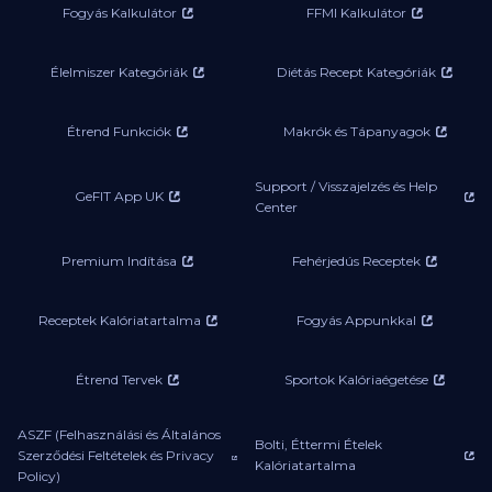
Fogyás Kalkulátor
FFMI Kalkulátor
Élelmiszer Kategóriák
Diétás Recept Kategóriák
Étrend Funkciók
Makrók és Tápanyagok
Support / Visszajelzés és Help
GeFIT App UK
Center
Premium Indítása
Fehérjedús Receptek
Receptek Kalóriatartalma
Fogyás Appunkkal
Étrend Tervek
Sportok Kalóriaégetése
ASZF (Felhasználási és Általános
Bolti, Éttermi Ételek
Szerződési Feltételek és Privacy
Kalóriatartalma
Policy)