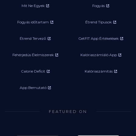
Mit Ne Egyek
Fogyás
Fogyás időtartam
Étrend Típusok
Étrend Tervező
GetFIT App Értékelések
Fehérjedús Élelmiszerek
Kalóriaszámláló App
Calorie Deficit
Kalóriaszámítás
App Bemutató
FEATURED ON