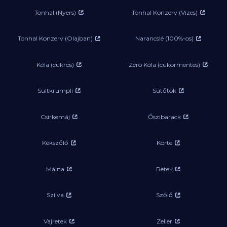
Tonhal (Nyers)
Tonhal Konzerv (Vízes)
Tonhal Konzerv (Olajban)
Narancslé (100%-os)
Kóla (cukros)
Zéró Kóla (cukormentes)
Sültkrumpli
Sütőtök
Csirkemáj
Őszibarack
Kékszőlő
Körte
Málna
Retek
Szilva
Szőlő
Vajretek
Zeller