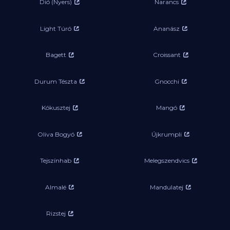
Dió (Nyers)
Narancs
Light Túró
Ananász
Bagett
Croissant
Durum Tészta
Gnocchi
Kókusztej
Mangó
Oliva Bogyó
Újkrumpli
Tejszínhab
Melegszendvics
Almalé
Mandulatej
Rizstej