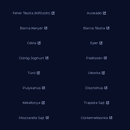
Fehér Tészta (Kifőzött)
Avokádó
Barna Kenyér
Barna Tészta
Cékla
Eper
Görög Joghurt
Padlizsán
Túró
Uborka
Pulykahús
Disznóhús
Kékáfonya
Trapista Sajt
Mozzarella Sajt
Csirkemellsonka