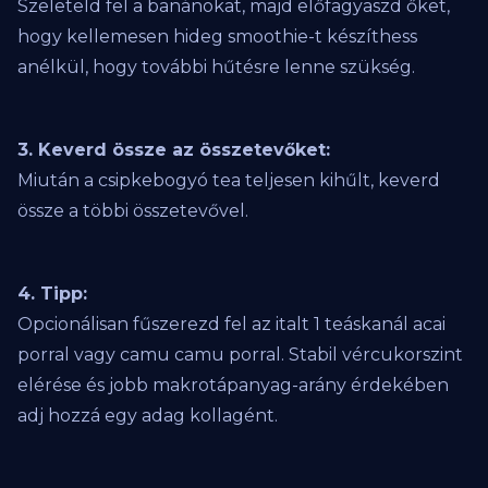
Szeleteld fel a banánokat, majd előfagyaszd őket,
hogy kellemesen hideg smoothie-t készíthess
anélkül, hogy további hűtésre lenne szükség.
3. Keverd össze az összetevőket:
Miután a csipkebogyó tea teljesen kihűlt, keverd
össze a többi összetevővel.
4. Tipp:
Opcionálisan fűszerezd fel az italt 1 teáskanál acai
porral vagy camu camu porral. Stabil vércukorszint
elérése és jobb makrotápanyag-arány érdekében
adj hozzá egy adag kollagént.