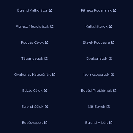
Étrend Kalkulátor
Fitnesz Fogalmak
Fitnesz Megoldások
Kalkulátorok
Fogyás Célok
Ételek Fogyásra
Tápanyagok
Gyakorlatok
Gyakorlat Kategóriák
Izomcsoportok
Edzés Célok
Edzési Problémák
Étrend Célok
Mit Egyek
Edzésnapok
Étrend Hibák