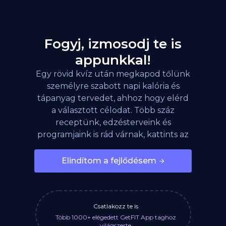
Fogyj, izmosodj te is
appunkkal!
Egy rövid kvíz után megkapod tőlünk
személyre szabott napi kalória és
tápanyag tervedet, ahhoz hogy elérd
a választott célodat. Több száz
receptünk, edzésterveink és
programjaink is rád várnak, kattints az
alábbi gombra!
Elindítom a fejlődésem
Csatlakozz te is
Több 1000+ elégedett GetFIT App taghoz
világszerte