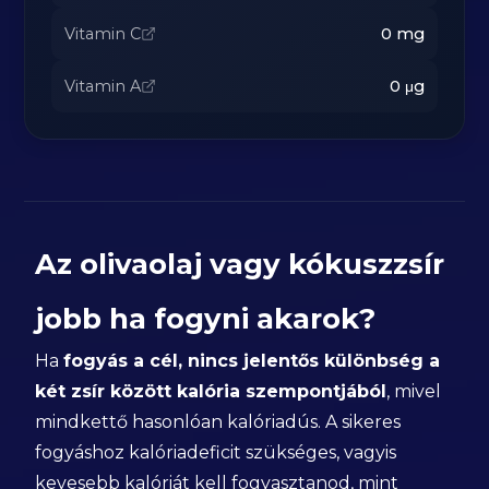
Vitamin C
0
mg
Vitamin A
0
μg
Az olivaolaj vagy kókuszzsír
jobb ha fogyni akarok?
Ha
fogyás a cél, nincs jelentős különbség a
két zsír között kalória szempontjából
, mivel
mindkettő hasonlóan kalóriadús. A sikeres
fogyáshoz kalóriadeficit szükséges, vagyis
kevesebb kalóriát kell fogyasztanod, mint