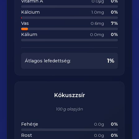
Vitamin A
0%
0.0μg
Kálcium
0%
1.0mg
Vas
7%
0.6mg
Kálium
0%
0.0mg
1%
Átlagos lefedettség:
Kókuszzsír
100 g alapján
Fehérje
0%
0.0g
Rost
0%
0.0g