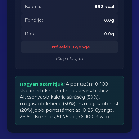
Kalória:
892 kcal
Fehérje:
0.0g
Rost:
0.0g
Értékelés: Gyenge
100 g alapján
Hogyan számítjuk:
A pontszám 0-100
skálán értékeli az ételt a zsírvesztéshez.
Alacsonyabb kalória sűrűség (50%),
magasabb fehérje (30%), és magasabb rost
(20%) jobb pontszámot ad. 0-25: Gyenge,
26-50: Közepes, 51-75: Jó, 76-100: Kiváló.