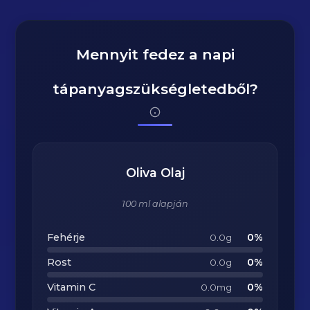
Mennyit fedez a napi
tápanyagszükségletedből?
Oliva Olaj
100 ml alapján
Fehérje
0%
0.0g
Rost
0%
0.0g
Vitamin C
0%
0.0mg