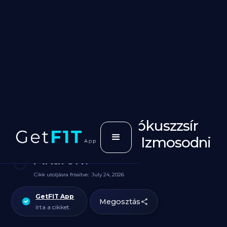
Olivaolaj vagy Kókuszzsír
jobb ha Fogyni, Izmosodni
Akarok?
Cikk utoljásra frissítve:
July 24, 2026
GetFIT App
Megosztás
írta a cikket.