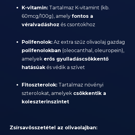
K-vitamin:
Tartalmaz K-vitamint (kb.
60mcg/100g), amely
fontos a
véralvadáshoz
és csontokhoz
Polifenolok:
Az extra szűz olivaolaj gazdag
polifenolokban
(oleocanthal, oleuropein),
amelyek
erős gyulladáscsökkentő
hatásúak
és védik a szívet
Fitoszterolok:
Tartalmaz növényi
szterolokat, amelyek
csökkentik a
koleszterinszintet
Zsírsavösszetétel az olivaolajban: