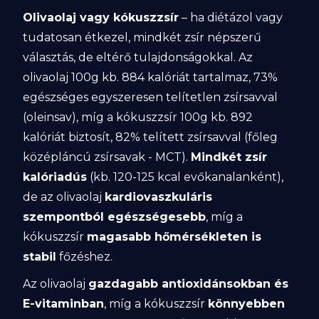
Olivaolaj vagy kókuszzsír
– ha diétázol vagy
tudatosan étkezel, mindkét zsír népszerű
választás, de eltérő tulajdonságokkal. Az
olivaolaj 100g kb. 884 kalóriát tartalmaz, 73%
egészséges egyszeresen telítetlen zsírsavval
(oleinsav), míg a kókuszzsír 100g kb. 892
kalóriát biztosít, 82% telített zsírsavval (főleg
középláncú zsírsavak - MCT).
Mindkét zsír
kalóriadús
(kb. 120-125 kcal evőkanalanként),
de az olivaolaj
kardiovaszkuláris
szempontból egészségesebb
, míg a
kókuszzsír
magasabb hőmérsékleten is
stabil
főzéshez.
Az olivaolaj
gazdagabb antioxidánsokban és
E-vitaminban
, míg a kókuszzsír
könnyebben