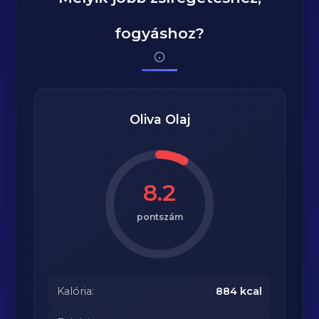
fogyáshoz?
Oliva Olaj
8.2
pontszám
Kalória:
884 kcal