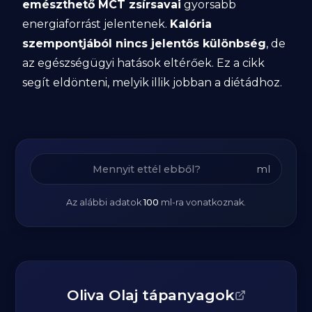
emészthető MCT zsírsavai
gyorsabb
energiaforrást jelentenek.
Kalória
szempontjából nincs jelentős különbség
, de
az egészségügyi hatások eltérőek. Ez a cikk
segít eldönteni, melyik illik jobban a diétádhoz.
ml
Az alábbi adatok
100
ml
-ra vonatkoznak.
Oliva Olaj tápanyagok