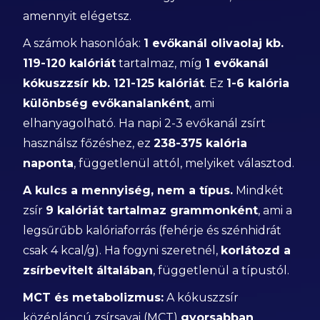
amennyit elégetsz.
A számok hasonlóak:
1 evőkanál olivaolaj kb.
119-120 kalóriát
tartalmaz, míg
1 evőkanál
kókuszzsír kb. 121-125 kalóriát
. Ez
1-6 kalória
különbség evőkanalanként
, ami
elhanyagolható. Ha napi 2-3 evőkanál zsírt
használsz főzéshez, ez
238-375 kalória
naponta
, függetlenül attól, melyiket választod.
A kulcs a mennyiség, nem a típus.
Mindkét
zsír
9 kalóriát tartalmaz grammonként
, ami a
legsűrűbb kalóriaforrás (fehérje és szénhidrát
csak 4 kcal/g). Ha fogyni szeretnél,
korlátozd a
zsírbevitelt általában
, függetlenül a típustól.
MCT és metabolizmus:
A kókuszzsír
középláncú zsírsavai (MCT)
gyorsabban