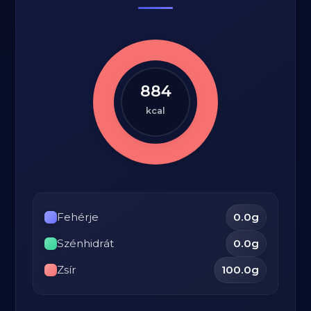
884
kcal
Fehérje
0.0
g
Szénhidrát
0.0
g
Zsír
100.0
g