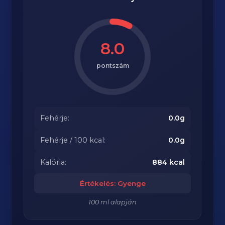
8.0
pontszám
Fehérje:
0.0g
Fehérje / 100 kcal:
0.0g
Kalória:
884 kcal
Értékelés: Gyenge
100 ml alapján