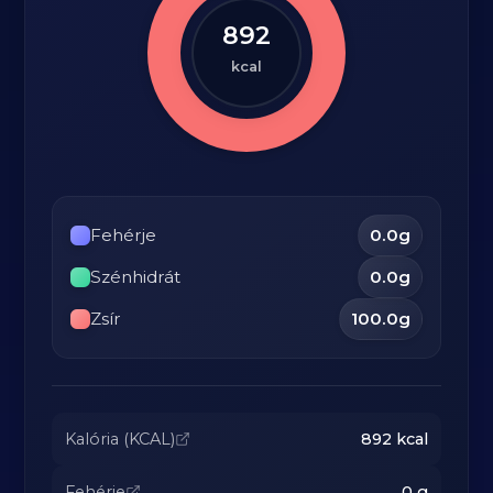
892
kcal
Fehérje
0.0
g
Szénhidrát
0.0
g
Zsír
100.0
g
Kalória (KCAL)
892
kcal
Fehérje
0
g