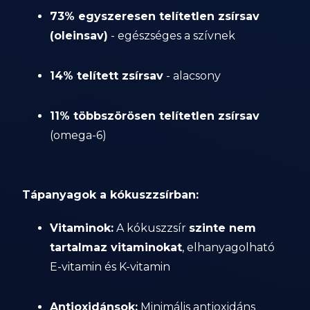
73% egyszeresen telítetlen zsírsav
(oleinsav)
- egészséges a szívnek
14% telített zsírsav
- alacsony
11% többszörösen telítetlen zsírsav
(omega-6)
Tápanyagok a kókuszzsírban:
Vitaminok:
A kókuszzsír
szinte nem
tartalmaz vitaminokat
, elhanyagolható
E-vitamin és K-vitamin
Antioxidánsok:
Minimális antioxidáns