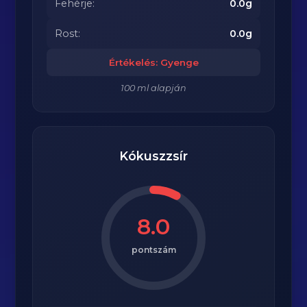
Fehérje:
0.0g
Rost:
0.0g
Értékelés: Gyenge
100 ml alapján
Kókuszzsír
8.0
pontszám