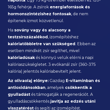
naponta
. Egy 75 kg-os ember esetében ez 120-
165g fehérje. A zsírok
energiaforrások és
hormonszintézishez fontosak
, de nem
építenek izmot közvetlenül.
Ha
sovány vagy és alacsony a
testzsírszázalékod
, izomépítéshez
kalóriatöbbletre van szükséged
. Ebben az
esetben mindkét zsír segíthet, mivel
kalóriadúsak
és könnyű velük elérni a napi
kalóriaszükségletet. 3 evőkanál zsír (360-375
kalória) jelentős kalóriabevitelt jelent.
Az olivaolaj előnye:
Gazdag
E-vitaminban és
antioxidánsokban
, amelyek
csökkentik a
gyulladást
és támogatják a regenerációt. A
gyulladáscsökkentés
javítja az edzés utáni
visszatérést
és segíti az izomépítést.