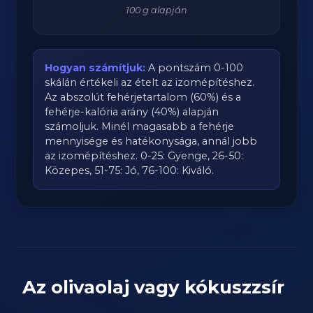
100 g alapján
Hogyan számítjuk:
A pontszám 0-100
skálán értékeli az ételt az izomépítéshez.
Az abszolút fehérjetartalom (60%) és a
fehérje-kalória arány (40%) alapján
számoljuk. Minél magasabb a fehérje
mennyisége és hatékonysága, annál jobb
az izomépítéshez. 0-25: Gyenge, 26-50:
Közepes, 51-75: Jó, 76-100: Kiváló.
Az olivaolaj vagy kókuszzsír