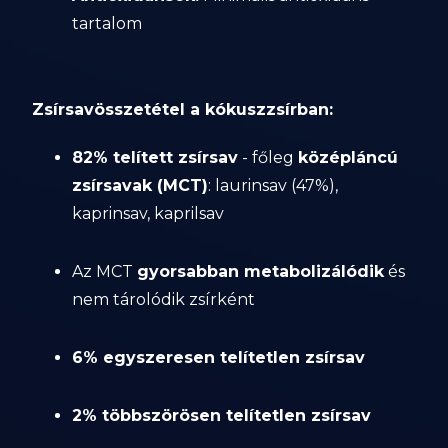
tartalom
Zsírsavösszetétel a kókuszzsírban:
82% telített zsírsav
- főleg
középláncú
zsírsavak (MCT)
: laurinsav (47%),
kaprinsav, kaprilsav
Az MCT
gyorsabban metabolizálódik
és
nem tárolódik zsírként
6% egyszeresen telítetlen zsírsav
2% többszörösen telítetlen zsírsav