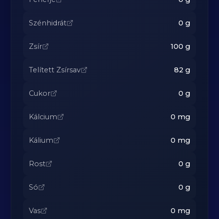
Szénhidrát
0
g
Zsír
100
g
Telített Zsírsav
82
g
Cukor
0
g
Kálcium
0
mg
Kálium
0
mg
Rost
0
g
Só
0
g
Vas
0
mg