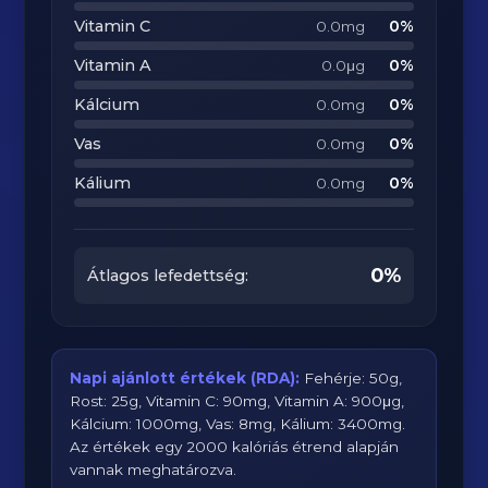
Vitamin C
0%
0.0mg
Vitamin A
0%
0.0μg
Kálcium
0%
0.0mg
Vas
0%
0.0mg
Kálium
0%
0.0mg
0%
Átlagos lefedettség:
Napi ajánlott értékek (RDA):
Fehérje: 50g,
Rost: 25g, Vitamin C: 90mg, Vitamin A: 900μg,
Kálcium: 1000mg, Vas: 8mg, Kálium: 3400mg.
Az értékek egy 2000 kalóriás étrend alapján
vannak meghatározva.