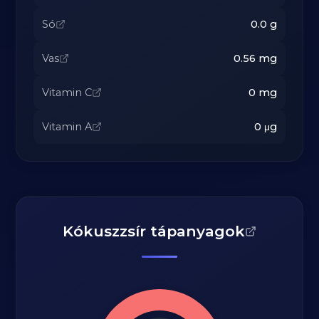
Só
0.0
g
Vas
0.56
mg
Vitamin C
0
mg
Vitamin A
0
μg
Kókuszzsír tápanyagok