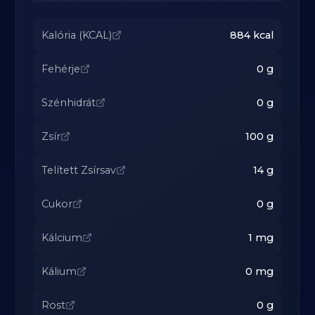
Kalória (KCAL)
884
kcal
Fehérje
0
g
Szénhidrát
0
g
Zsír
100
g
Telített Zsírsav
14
g
Cukor
0
g
Kálcium
1
mg
Kálium
0
mg
Rost
0
g