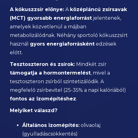
A kókuszzsír előnye:
A
középláncú zsírsavak
(MCT) gyorsabb energiaforrást
jelentenek,
amelyek közvetlenül a májban
metabolizálódnak. Néhány sportoló kókuszzsírt
használ
gyors energiaforrásként
edzések
előtt.
Tesztoszteron és zsírok:
Mindkét zsír
támogatja a hormontermelést
, mivel a
tesztoszteron zsírból szintetizálódik. A
megfelelő zsírbevitel (25-35% a napi kalóriából)
fontos az izomépítéshez
.
Melyiket válaszd?
Általános izomépítés:
olivaolaj
(gyulladáscsökkentés)