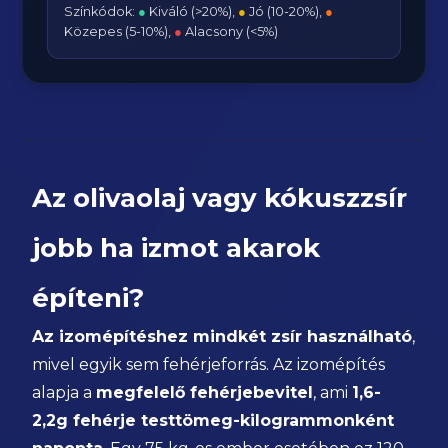
Színkódok:
●
Kiváló (>20%),
●
Jó (10-20%),
●
Közepes (5-10%),
●
Alacsony (<5%)
Az olivaolaj vagy kókuszzsír
jobb ha izmot akarok
építeni?
Az izomépítéshez mindkét zsír használható
,
mivel egyik sem fehérjeforrás. Az izomépítés
alapja a
megfelelő fehérjebevitel
, ami
1,6-
2,2g fehérje testtömeg-kilogrammonként