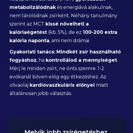
metabolizálódnak
és energiává alakulnak,
nem tárolódnak zsírként. Néhány tanulmány
szerint az MCT
kissé növelheti a
kalóriaégetést
(kb. 5%), de ez
100-200 extra
kalória naponta
, ami nem drámai.
Gyakorlati tanács:
Mindkét zsír használható
fogyáshoz
, ha
kontrollálod a mennyiséget
.
Mérj le minden zsírt, ne önts szemre. 1-2
evőkanál bőven elég egy étkezéshez. Az
olivaolaj
kardiovaszkuláris előnyei
miatt
általánosan jobb választás.
Melyik jobb zsírégetéshez,