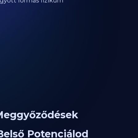
ágyott formás fizikum
ó Meggyőződések
Belső Potenciálod