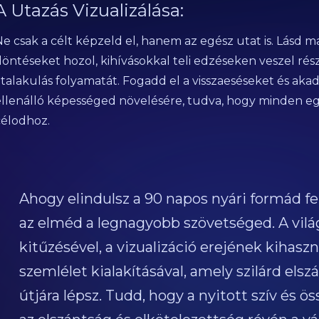
A Utazás Vizualizálása:
e csak a célt képzeld el, hanem az egész utat is. Lásd m
döntéseket hozol, kihívásokkal teli edzéseken veszel rés
átalakulás folyamatát. Fogadd el a visszaeséseket és aka
ellenálló képességed növelésére, tudva, hogy minden egy
célodhoz.
Ahogy elindulsz a 90 napos nyári formád fe
az elméd a legnagyobb szövetséged. A vil
kitűzésével, a vizualizáció erejének kihaszn
szemlélet kialakításával, amely szilárd elsz
útjára lépsz. Tudd, hogy a nyitott szív és 