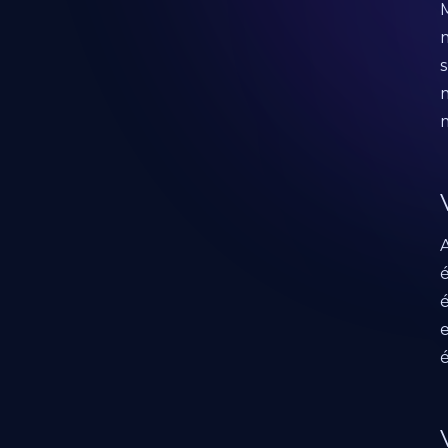
M
m
s
m
m
é
é
e
é