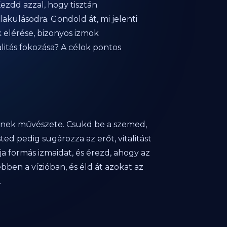
Kezdd azzal, hogy tisztán
akulásodra. Gondold át, mi jelenti
k elérése, bizonyos izmok
alitás fokozása? A célok pontos
sének művészete. Csukd be a szemed,
ted pedig sugározza az erőt, vitalitást
ja formás izmaidat, és érezd, ahogy az
bben a vízióban, és éld át azokat az
.