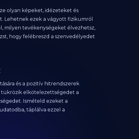
sze olyan képeket, idézeteket és
t. Lehetnek ezek a vágyott fizikumról
ól, milyen tevékenységeket élvezhetsz,
lázst, hogy felébreszd a szenvedélyedet
:
ására és a pozitív hitrendszerek
 tükrözik elkötelezettségedet a
 hűségedet. Ismételd ezeket a
datodba, táplálva ezzel a