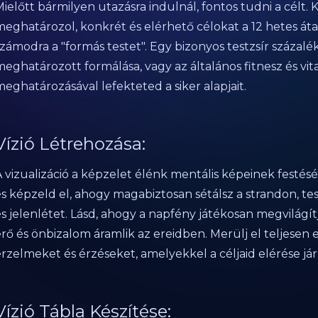
ielőtt bármilyen utazásra indulnál, fontos tudni a célt. 
eghatározol, konkrét és elérhető célokat a 12 hetes átal
zámodra a "formás testet". Egy bizonyos testzsír százalé
eghatározott formálása, vagy az általános fitnesz és vit
eghatározásával lefekteted a siker alapjait.
Vízió Létrehozása:
A vizualizáció a képzelet élénk mentális képeinek festé
s képzeld el, ahogy magabiztosan sétálsz a strandon, tes
s jelenlétet. Lásd, ahogy a napfény játékosan megvilágít
rő és önbizalom áramlik az ereidben. Merülj el teljesen e
rzelmeket és érzéseket, amelyekkel a céljaid elérése jár
Vízió Tábla Készítése: