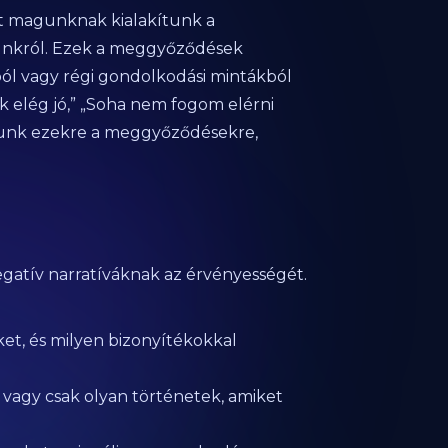
t magunknak kialakítunk a
álunkról. Ezek a meggyőződések
ból vagy régi gondolkodási mintákból
 elég jó,” „Soha nem fogom elérni
ítunk ezekre a meggyőződésekre,
gatív narratíváknak az érvényességét.
et, és milyen bizonyítékokkal
vagy csak olyan történetek, amiket