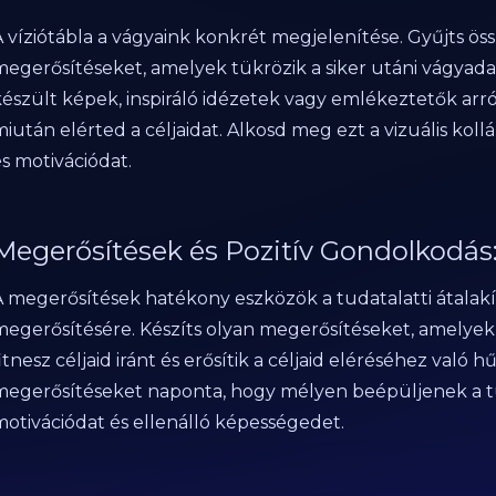
A víziótábla a vágyaink konkrét megjelenítése. Gyűjts ös
megerősítéseket, amelyek tükrözik a siker utáni vágyada
készült képek, inspiráló idézetek vagy emlékeztetők arr
iután elérted a céljaidat. Alkosd meg ezt a vizuális kol
s motivációdat.
Megerősítések és Pozitív Gondolkodás
A megerősítések hatékony eszközök a tudatalatti átalakít
megerősítésére. Készíts olyan megerősítéseket, amelyek
itnesz céljaid iránt és erősítik a céljaid eléréséhez való
megerősítéseket naponta, hogy mélyen beépüljenek a tu
motivációdat és ellenálló képességedet.