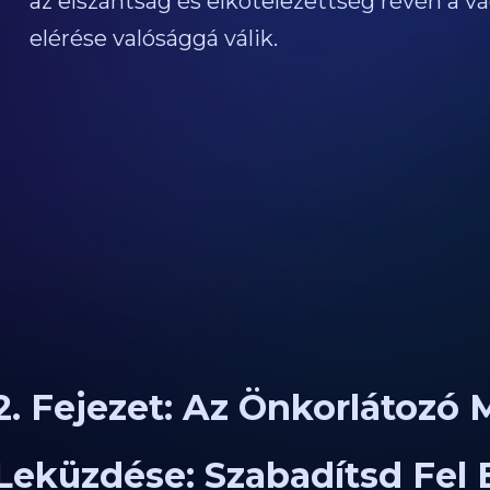
az elszántság és elkötelezettség révén a v
elérése valósággá válik.
2. Fejezet: Az Önkorlátoz
Leküzdése: Szabadítsd Fel 