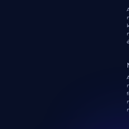
m
é
f