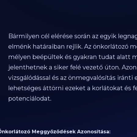
Bármilyen cél elérése során az egyik legna
elménk határaiban rejlik. Az önkorlátozó
mélyen beépültek és gyakran tudat alatt
jelenthetnek a siker felé vezető úton. Azo
vizsgálódással és az önmegvalósítás iránti 
lehetséges áttörni ezeket a korlátokat és f
potenciálodat.
Önkorlátozó Meggyőződések Azonosítása: