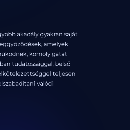
gyobb akadály gyakran saját
 meggyőződések, amelyek
 működnek, komoly gátat
nban tudatossággal, belső
elkötelezettséggel teljesen
elszabadítani valódi