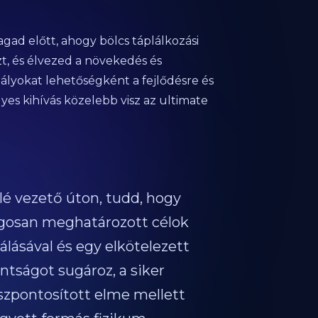
agad előtt, ahogy bölcs táplálkozási
zt, és élvezed a növekedés és
dályokat lehetőségként a fejlődésre és
es kihívás közelebb visz az ultimate
lé vezető úton, tudd, hogy
ágosan meghatározott célok
álásával és egy elkötelezett
ántságot sugároz, a siker
összpontosított elme mellett