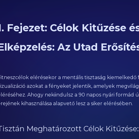
1. Fejezet: Célok Kitűzése és
Elképzelés: Az Utad Erősítés
Fitneszcélok elérésekor a mentális tisztaság kiemelkedő 
izualizáció azokat a fényeket jelentik, amelyek megvilág
eléréséhez. Ahogy nekiindulsz a 90 napos nyári formád út
rejének kihasználása alapvető lesz a siker elérésében.
Tisztán Meghatározott Célok Kitűzése: