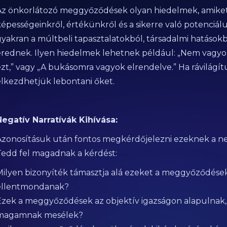
Az önkorlátozó meggyőződések olyan hiedelmek, amike
képességeinkről, értékünkről és a sikerre való potenci
gyakran a múltbeli tapasztalatokból, társadalmi hatások
erednek. Ilyen hiedelmek lehetnek például: „Nem vagyok
ezt,” vagy „A bukásomra vagyok elrendelve.” Ha rávilág
elkezdhetjük lebontani őket.
Negatív Narratívák Kihívása:
Azonosításuk után fontos megkérdőjelezni ezeknek a ne
Tedd fel magadnak a kérdést:
Milyen bizonyíték támasztja alá ezeket a meggyőződések
ellentmondanak?
Ezek a meggyőződések az objektív igazságon alapulnak, 
magamnak mesélek?