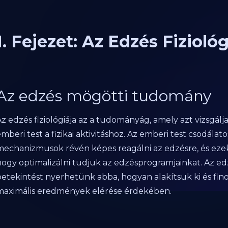
1. Fejezet: Az Edzés Fiziol
Az edzés mögötti tudomány
z edzés fiziológiája az a tudományág, amely azt vizsgálj
mberi test a fizikai aktivitáshoz. Az emberi test csodála
mechanizmusok révén képes reagálni az edzésre, és eze
hogy optimalizálni tudjuk az edzésprogramjainkat. Az ed
betekintést nyerhetünk abba, hogyan alakítsuk ki és fi
maximális eredmények elérése érdekében.