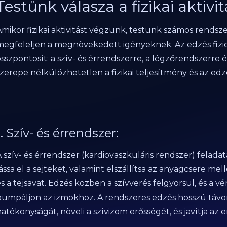
Testünk válasza a fizikai aktivit
Amikor fizikai aktivitást végzünk, testünk számos rends
megfeleljen a megnövekedett igényeknek. Az edzés fizio
összpontosít: a szív- és érrendszerre, a légzőrendszerre
szerepe nélkülözhetetlen a fizikai teljesítmény és az e
1. Szív- és érrendszer:
A szív- és érrendszer (kardiovaszkuláris rendszer) felad
ássa el a sejteket, valamint elszállítsa az anyagcsere me
és a tejsavat. Edzés közben a szívverés felgyorsul, és a
pumpáljon az izmokhoz. A rendszeres edzés hosszú távon j
atékonyságát, növeli a szívizom erősségét, és javítja az