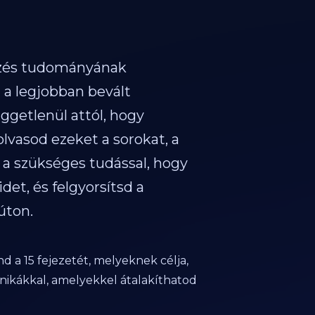
zés tudományának
t a legjobban bevált
üggetlenül attól, hogy
lvasod ezeket a sorokat, a
 a szükséges tudással, hogy
et, és felgyorsítsd a
úton.
 a 15 fejezetét, melyeknek célja,
nikákkal, amelyekkel átalakíthatod