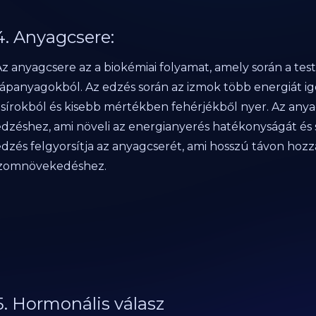
4. Anyagcsere:
z anyagcsere az a biokémiai folyamat, amely során a test
tápanyagokból. Az edzés során az izmok több energiát igé
zsírokból és kisebb mértékben fehérjékből nyer. Az an
edzéshez, ami növeli az energianyerés hatékonyságát és s
edzés felgyorsítja az anyagcserét, ami hosszú távon hozz
izomnövekedéshez.
5. Hormonális válasz