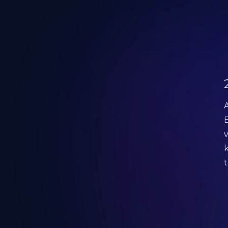
A
v
k
t