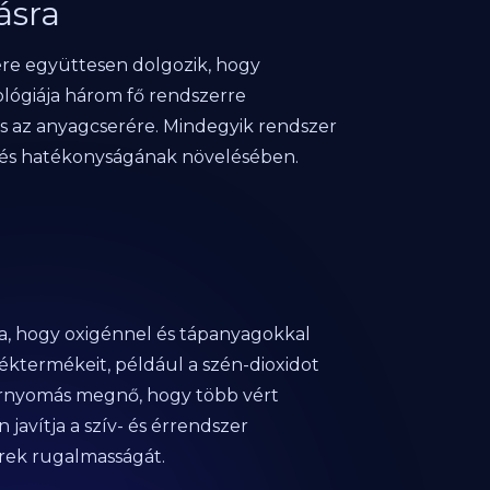
ásra
zere együttesen dolgozik, hogy
lógiája három fő rendszerre
 és az anyagcserére. Mindegyik rendszer
dzés hatékonyságának növelésében.
ata, hogy oxigénnel és tápanyagokkal
lléktermékeit, például a szén-dioxidot
 vérnyomás megnő, hogy több vért
avítja a szív- és érrendszer
 erek rugalmasságát.