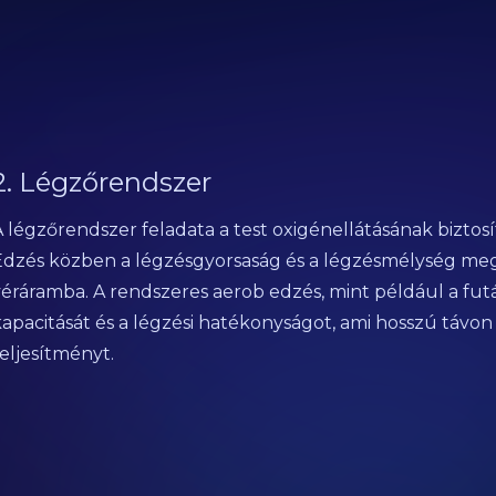
2. Légzőrendszer
 légzőrendszer feladata a test oxigénellátásának biztosít
Edzés közben a légzésgyorsaság és a légzésmélység meg
éráramba. A rendszeres aerob edzés, mint például a futás
apacitását és a légzési hatékonyságot, ami hosszú távon 
eljesítményt.