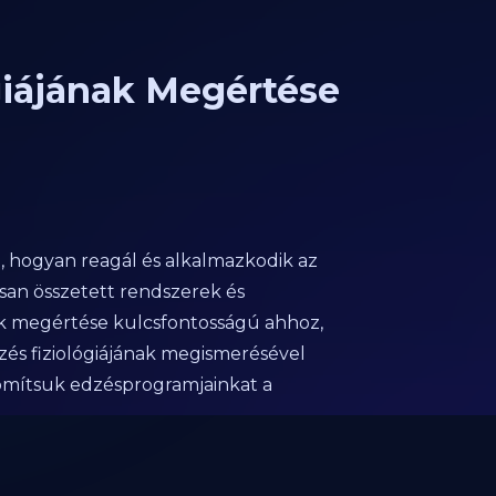
ógiájának Megértése
a, hogyan reagál és alkalmazkodik az
tosan összetett rendszerek és
k megértése kulcsfontosságú ahhoz,
zés fiziológiájának megismerésével
nomítsuk edzésprogramjainkat a