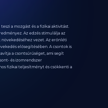
szi a mozgást és a fizikai aktivitást.
edményez. Az edzés stimulálja az
k növekedéséhez vezet. Az erőnléti
vekedés elősegítésében. A csontok is
vítja a csontsűrűséget, ami segít
sont- és izomrendszer
os fizikai teljesítményt és csökkenti a