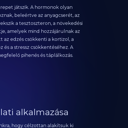
erepet játszik. A hormonok olyan
oznak, beleértve az anyagcserét, az
ekszik a tesztoszteron, a növekedési
ntje, amelyek mind hozzájárulnak az
az edzés csökkenti a kortizol, a
z és a stressz csökkentéséhez. A
egfelelő pihenés és táplálkozás.
rlati alkalmazása
kra, hogy célzottan alakítsuk ki