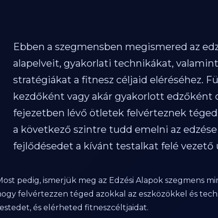
Ebben a szegmensben megismered az ed
alapelveit, gyakorlati technikákat, valamin
stratégiákat a fitnesz céljaid eléréséhez. F
kezdőként vagy akár gyakorlott edzőként o
fejezetben lévő ötletek felvérteznek téged
a következő szintre tudd emelni az edzéseid
fejlődésedet a kívánt testalkat felé vezető 
Most pedig, ismerjük meg az Edzési Alapok szegmens mind
hogy felvértezzen téged azokkal az eszközökkel és tech
estedet, és elérheted fitneszcéltjaidat.