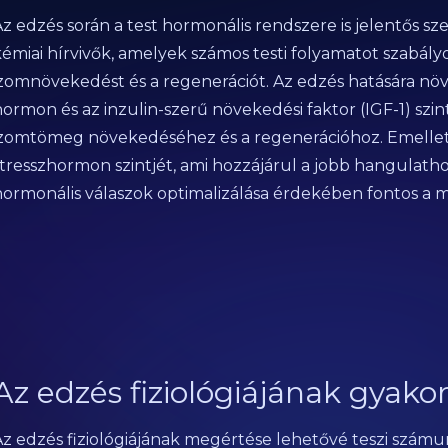
z edzés során a test hormonális rendszere is jelentős sz
kémiai hírvivők, amelyek számos testi folyamatot szabály
izomnövekedést és a regenerációt. Az edzés hatására növ
hormon és az inzulin-szerű növekedési faktor (IGF-1) szi
izomtömeg növekedéséhez és a regenerációhoz. Emellett 
stresszhormon szintjét, ami hozzájárul a jobb hangulatho
hormonális válaszok optimalizálása érdekében fontos a m
Az edzés fiziológiájának gyako
Az edzés fiziológiájának megértése lehetővé teszi számun