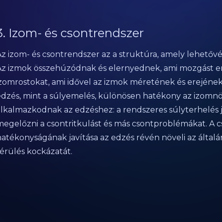
3. Izom- és csontrendszer
z izom- és csontrendszer az a struktúra, amely lehetővé te
Az izmok összehúzódnak és elernyednek, ami mozgást er
izomrostokat, ami idővel az izmok méretének és erejéne
edzés, mint a súlyemelés, különösen hatékony az izomnö
alkalmazkodnak az edzéshez: a rendszeres súlyterhelés ja
megelőzni a csontritkulást és más csontproblémákat. A c
atékonyságának javítása az edzés révén növeli az általán
sérülés kockázatát.