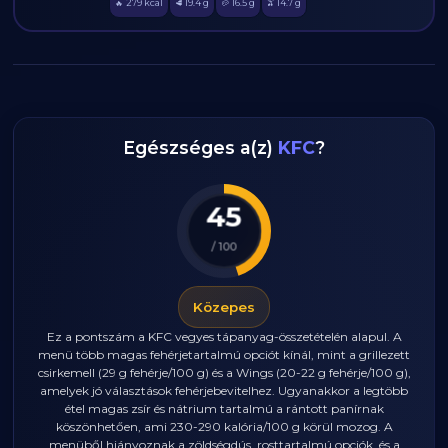
279
kcal
19.4
g
16.5
g
14.7
g
🔥
🥩
🥔
🫒
Egészséges a(z)
KFC
?
45
/ 100
Közepes
Ez a pontszám a KFC vegyes tápanyag-összetételén alapul. A
menü több magas fehérjetartalmú opciót kínál, mint a grillezett
csirkemell (29 g fehérje/100 g) és a Wings (20-22 g fehérje/100 g),
amelyek jó választások fehérjebevitelhez. Ugyanakkor a legtöbb
étel magas zsír és nátrium tartalmú a rántott panírnak
köszönhetően, ami 230-290 kalória/100 g körül mozog. A
menüből hiányoznak a zöldségdús, rosttartalmú opciók, és a