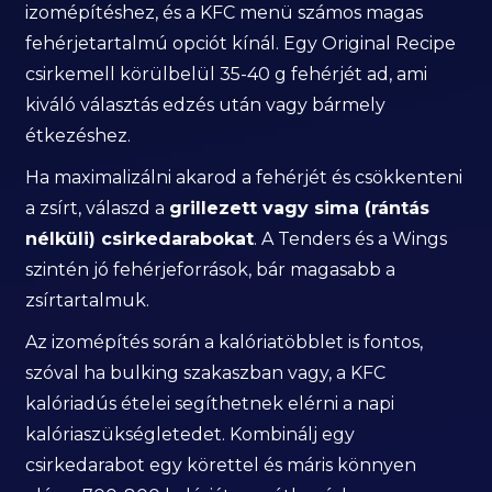
izomépítéshez, és a KFC menü számos magas
fehérjetartalmú opciót kínál. Egy Original Recipe
csirkemell körülbelül 35-40 g fehérjét ad, ami
kiváló választás edzés után vagy bármely
étkezéshez.
Ha maximalizálni akarod a fehérjét és csökkenteni
a zsírt, válaszd a
grillezett vagy sima (rántás
nélküli) csirkedarabokat
. A Tenders és a Wings
szintén jó fehérjeforrások, bár magasabb a
zsírtartalmuk.
Az izomépítés során a kalóriatöbblet is fontos,
szóval ha bulking szakaszban vagy, a KFC
kalóriadús ételei segíthetnek elérni a napi
kalóriaszükségletedet. Kombinálj egy
csirkedarabot egy körettel és máris könnyen