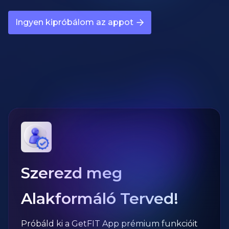
Ingyen kipróbálom az appot
Szerezd meg
Alakformáló Terved!
Próbáld ki a GetFIT App prémium funkcióit