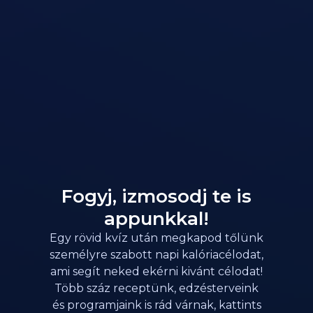
Fogyj, izmosodj te is
appunkkal!
Egy rövid kvíz után megkapod tőlünk
személyre szabott napi kalóriacélodat,
ami segít neked ekérni kivánt célodat!
Több száz receptünk, edzésterveink
és programjaink is rád várnak, kattints