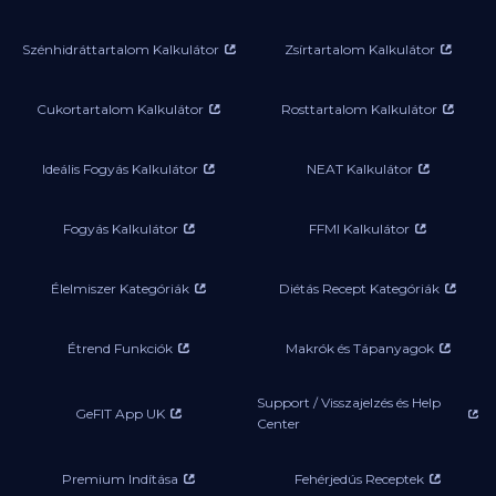
Szénhidráttartalom Kalkulátor
Zsírtartalom Kalkulátor
Cukortartalom Kalkulátor
Rosttartalom Kalkulátor
Ideális Fogyás Kalkulátor
NEAT Kalkulátor
Fogyás Kalkulátor
FFMI Kalkulátor
Élelmiszer Kategóriák
Diétás Recept Kategóriák
Étrend Funkciók
Makrók és Tápanyagok
Support / Visszajelzés és Help
GeFIT App UK
Center
Premium Indítása
Fehérjedús Receptek