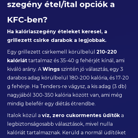
szegény étel/ital opciók a
KFC-ben?
Ha kalóriaszegény ételeket keresel, a
grillezett csirke darabok a legjobbak.
Egy grillezett csirkemell körülbelül
210-220
kalóriát
tartalmaz és 35-40 g fehérjét kínál, ami
kiváló arány. A
Wings
szintén jó választás, egy 3
darabos adag körülbelül 180-200 kalória, és 17-20
g fehérje. Ha Tenders-re vágysz, a kis adag (3 db)
nagyjából 300-350 kalória között van, ami még
mindig belefér egy diétás étrendbe.
Italok közül a
víz, zero cukormentes üdítők
a
legbiztonságosabb választások, mivel nulla
kalóriát tartalmaznak. Kerüld a normál üdítőket