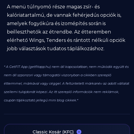
A menü túlnyomó része magas zsír- és
kalóriatartalmú, de vannak fehérjedús opciók is,
amelyek fogyókúra és izomépítés során is
beilleszthetők az étrendbe. Az étteremben
elérhető Wings, Tenders és rántott nélküli opciók
jobb választások tudatos táplálkozáshoz.
* A GetFIT App (getfitapp.hu) nem áll kapcsolatban, nem működik együtt és
nem áll szponzori vagy támogatói viszonyban a cikkben szereplő
éttermmel, márkával vagy céggel. A feltüntetett márkanév az adott vállalat
szellemi tulajdonát képezi. Az itt szereplő információk nem reklámok,
csupán tájékoztató jellegű mini blog cikkek.*
Classic Kosár (KFC)