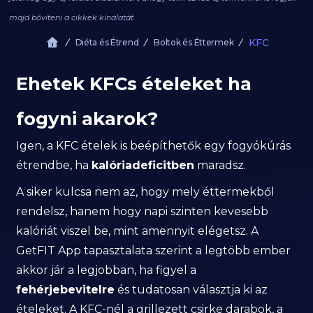
majd bővíteni a cikkek kínálatát.
KFC
Diéta és Étrend
Boltok és Éttermek
Ehetek KFCs ételeket ha
fogyni akarok?
Igen, a KFC ételek is beépíthetők egy fogyókúrás
étrendbe, ha
kalóriadeficitben
maradsz.
A siker kulcsa nem az, hogy mely éttermekből
rendelsz, hanem hogy napi szinten kevesebb
kalóriát viszel be, mint amennyit elégetsz. A
GetFIT App tapasztalata szerint a legtöbb ember
akkor jár a legjobban, ha figyel a
fehérjebevitelre
és tudatosan választja ki az
ételeket. A KFC-nél a grillezett csirke darabok, a