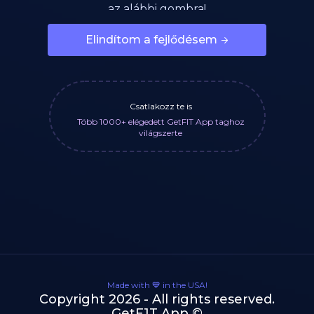
az alábbi gombra!
Elindítom a fejlődésem
Csatlakozz te is
Több 1000+ elégedett GetFIT App taghoz
világszerte
Made with 💙 in the USA!
Copyright 2026 - All rights reserved.
GetF1T App ©