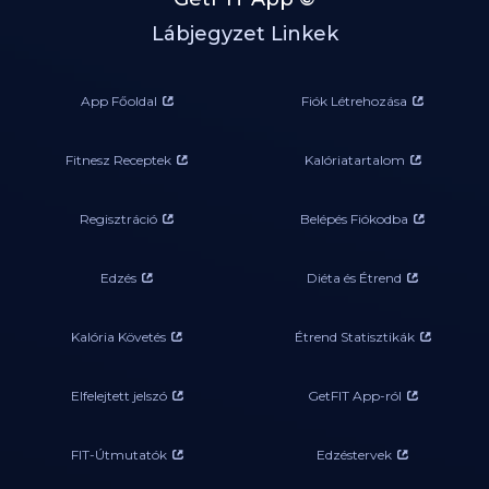
Lábjegyzet Linkek
App Főoldal
Fiók Létrehozása
Fitnesz Receptek
Kalóriatartalom
Regisztráció
Belépés Fiókodba
Edzés
Diéta és Étrend
Kalória Követés
Étrend Statisztikák
Elfelejtett jelszó
GetFIT App-ról
FIT-Útmutatók
Edzéstervek