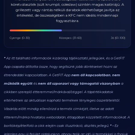
köretválaszték (sült krumpli, coleslaw) szintén magas kalóriájú. A
grillezett vagy rántás nélküli darabok elérhetősége javítja az
értékelést, de összességében a KFC nem ideális mindennapi
fogyasztásra.
Gyenge (0-30)
Közepes (31-60)
Jó (61-100)
*
Az itt található információk kizárólag tájékoztató jellegűek, és a GetFIT
App csapata állította össze, hogy segítsünk jobb döntéseket hozni az
étrendeddel kapcsolatban. A GetFIT App
nem áll kapcsolatban
,
nem
működik együtt
és
nem áll szponzori vagy támogatói viszonyban
a
cikkben szereplő étteremmel/márkával/céggel. A tápértékadatok
eltérhetnek az aktuálisan kapható termékek tényleges összetételétől.
Vásárlás előtt mindig ellenőrizd a termék címkéjét, illetve az adott
étterem/márka hivatalos weboldalán, étlapjában közzétett információkat. A
borítókép/ételfotó a cikk elején csak illusztráció, díszítés jellegű.
* -
Ez
jelenleg egy új felület oldalunkon, ahogy telik az idő új termékkel is fogjuk