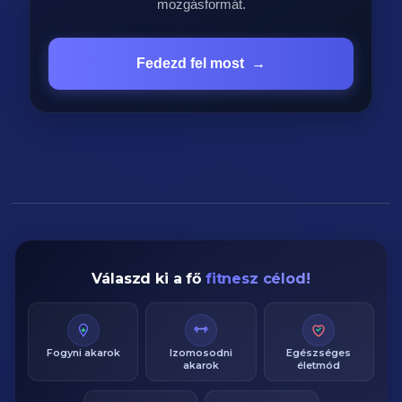
mozgásformát.
Fedezd fel most
→
Válaszd ki a fő
fitnesz célod!
Fogyni akarok
Izomosodni
Egészséges
akarok
életmód