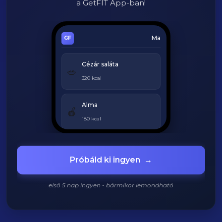
a GetFIT App-ban!
Ma
Cézár saláta
🥗
320 kcal
Alma
🍎
180 kcal
Grillezett csirke
🍗
Próbáld ki ingyen
→
420 kcal
első 5 nap ingyen - bármikor lemondható
920
/
2200
kcal