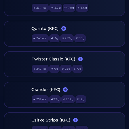
264
kcal
12.2
g
17.8
g
15.6
g
🔥
🥩
🥔
🫒
Qurrito (KFC)
245
kcal
13
g
25.7
g
9.6
g
🔥
🥩
🥔
🫒
Twister Classic (KFC)
240
kcal
10
g
25
g
10
g
🔥
🥩
🥔
🫒
Grander (KFC)
252
kcal
7.7
g
26.7
g
12
g
🔥
🥩
🥔
🫒
Csirke Strips (KFC)