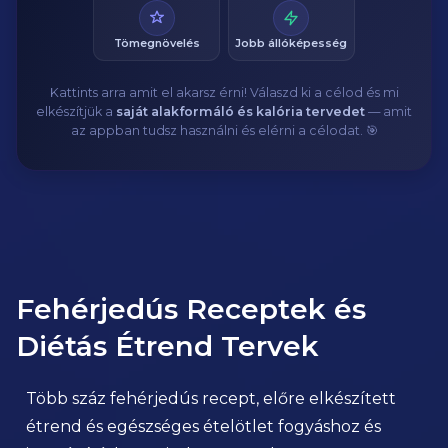
Tömegnövelés
Jobb állóképesség
Kattints arra amit el akarsz érni! Válaszd ki a célod és mi
elkészítjük a
saját alakformáló és kalória tervedet
— amit
az appban tudsz használni és elérni a célodat. 🎯
Fehérjedús Receptek és
Diétás Étrend Tervek
Több száz fehérjedús recept, előre elkészített
étrend és egészséges ételötlet fogyáshoz és