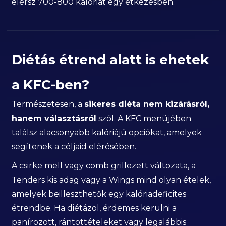
elérsz 700-800 kalóriát egy étkezésben.
Diétás étrend alatt is ehetek
a KFC-ben?
Természetesen, a
sikeres diéta nem kizárásról,
hanem választásról
szól. A KFC menüjében
találsz alacsonyabb kalóriájú opciókat, amelyek
segítenek a céljaid elérésében.
A csirke mell vagy comb grillezett változata, a
Tenders kis adag vagy a Wings mind olyan ételek,
amelyek beilleszthetők egy kalóriadeficites
étrendbe. Ha diétázol, érdemes kerülni a
panírozott, rántottételeket vagy legalábbis