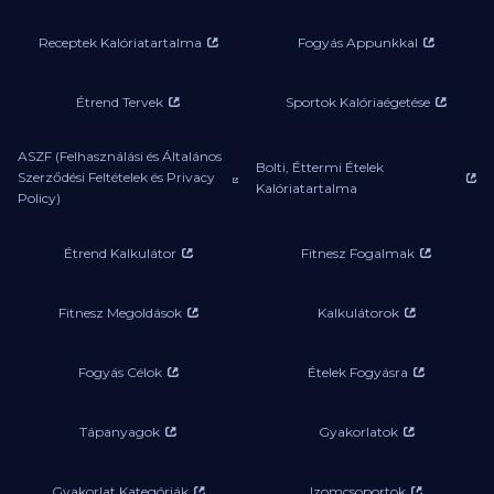
Receptek Kalóriatartalma
Fogyás Appunkkal
Étrend Tervek
Sportok Kalóriaégetése
ASZF (Felhasználási és Általános
Bolti, Éttermi Ételek
Szerződési Feltételek és Privacy
Kalóriatartalma
Policy)
Étrend Kalkulátor
Fitnesz Fogalmak
Fitnesz Megoldások
Kalkulátorok
Fogyás Célok
Ételek Fogyásra
Tápanyagok
Gyakorlatok
Gyakorlat Kategóriák
Izomcsoportok