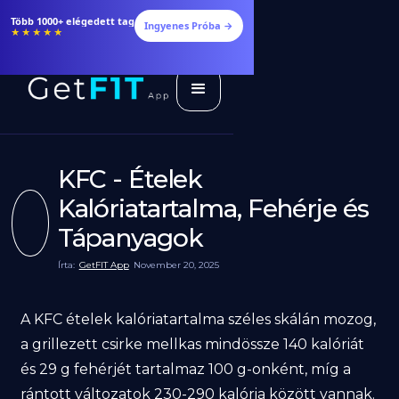
Étrendek, receptek és edzéstervek
Ingyenes Próba →
★★★★★
KFC - Ételek
Kalóriatartalma, Fehérje és
Tápanyagok
Írta:
GetFIT App
November 20, 2025
A KFC ételek kalóriatartalma széles skálán mozog,
a grillezett csirke mellkas mindössze 140 kalóriát
és 29 g fehérjét tartalmaz 100 g-onként, míg a
rántott változatok 230-290 kalória között vannak.