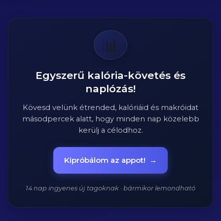
📊
Egyszerű kalória-követés és
naplózás!
Kövesd velünk étrended, kalóriáid és makróidat
másodpercek alatt, hogy minden nap közelebb
kerülj a célodhoz.
Kipróbálom az appot!
→
14 nap ingyenes új tagoknak · bármikor lemondható