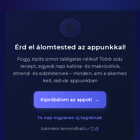
💪
Érd el álomtested az appunkkal!
Fogyj, építs izmot találgatás nélkül! Több száz
recept, egyedi napi kalória- és makrócélok,
étrend- és edzéstervek – minden, ami a sikerhez
kell, rád vár appunkban
Kipróbálom az appot!
→
14 nap ingyenes új tagoknak
bármikor lemondható