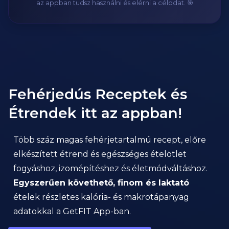
az appban tudsz használni és elérni a célodat. 🎯
Fehérjedús Receptek és
Étrendek itt az appban!
Több száz magas fehérjetartalmú recept, előre
elkészített étrend és egészséges ételötlet
fogyáshoz, izomépítéshez és életmódváltáshoz.
Egyszerűen követhető, finom és laktató
ételek részletes kalória- és makrotápanyag
adatokkal a GetFIT App-ban.