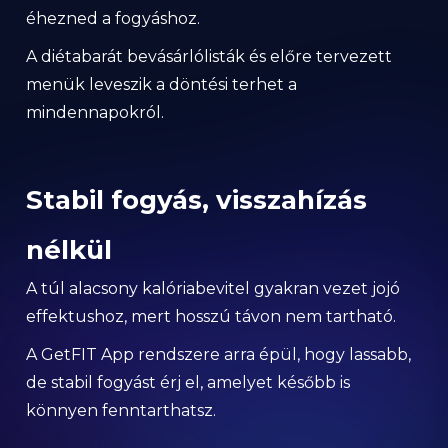
éhezned a fogyáshoz.
A diétabarát bevásárlólisták és előre tervezett
menük leveszik a döntési terhet a
mindennapokról.
Stabil fogyás, visszahízás
nélkül
A túl alacsony kalóriabevitel gyakran vezet jojó
effektushoz, mert hosszú távon nem tartható.
A GetFIT App rendszere arra épül, hogy lassabb,
de stabil fogyást érj el, amelyet később is
könnyen fenntarthatsz.