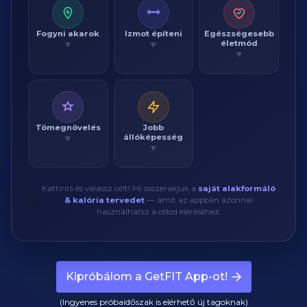
Fogyni akarok
Izmot építeni
Egészségesebb
életmód
▼
▼
▼
Tömegnövelés
Jobb
állóképesség
▼
▼
Kattints és válassz célt! Mi összerakjuk a
saját alakformáló
& kalória tervedet
— amit az appban azonnal
🎯
használhatsz a célod eléréséhez.
Kipróbálom a GetFIT App-ot!
(Ingyenes próbaidőszak is elérhető új tagoknak)