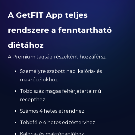
A GetFIT App teljes
rendszere a fenntartható
diétához
A Premium tagság részeként hozzáférsz:
Személyre szabott napi kalória- és
makrócélokhoz
Több száz magas fehérjetartalmú
recepthez
Számos 4 hetes étrendhez
Többféle 4 hetes edzéstervhez
Kalória- és makrónaplóhoz