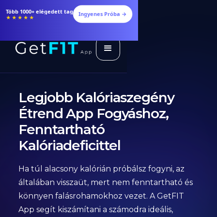
Több 1000+ elégedett tag
Ingyenes Próba →
★★★★★
Legjobb Kalóriaszegény
Étrend App Fogyáshoz,
Fenntartható
Kalóriadeficittel
Ha túl alacsony kalórián próbálsz fogyni, az
általában visszaüt, mert nem fenntartható és
könnyen falásrohamokhoz vezet. A GetFIT
App segít kiszámítani a számodra ideális,