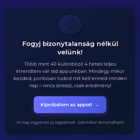
📋
Fogyj bizonytalanság nélkül
velünk!
Több mint 40 különböző 4 hetes teljes
étrendterv vár rád appunkban. Mindegy mikor
kezded, pontosan tudod mit kell enned minden
nap – nincs stressz, csak eredmény!
Kipróbálom az appot!
→
14 nap ingyenes új tagoknak · bármikor lemondható