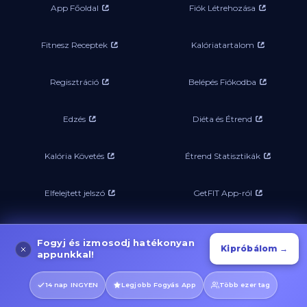
App Főoldal
Fiók Létrehozása
Fitnesz Receptek
Kalóriatartalom
Regisztráció
Belépés Fiókodba
Edzés
Diéta és Étrend
Kalória Követés
Étrend Statisztikák
Elfelejtett jelszó
GetFIT App-ról
FIT-Útmutatók
Edzéstervek
Fogyj és izmosodj hatékonyan
Kipróbálom →
appunkkal!
E-Könyvek
Étrend
14 nap INGYEN
Legjobb Fogyás App
Több ezer tag
Jóga Programok
Bevásárlási Listák