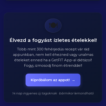
🍽️
Élvezd a fogyást ízletes ételekkel!
Több mint 300 fehérjedús recept vár rád
appunkban, nem kell éhezned vagy unalmas
ételeket enned ha a GetFIT App-al diétázol!
Fogyj, izmosodj finom étrenddel!
Kipróbálom az appot!
→
14 nap ingyenes új tagoknak · bármikor lemondható