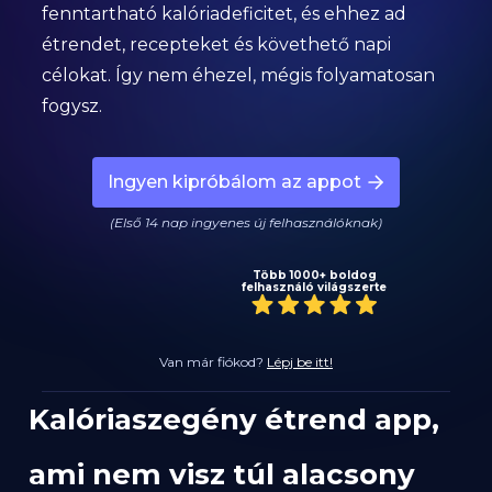
fenntartható kalóriadeficitet, és ehhez ad
étrendet, recepteket és követhető napi
célokat. Így nem éhezel, mégis folyamatosan
fogysz.
Ingyen kipróbálom az appot
(Első 14 nap ingyenes új felhasználóknak)
Több 1000+ boldog
felhasználó világszerte
Van már fiókod?
Lépj be itt!
Kalóriaszegény étrend app,
ami nem visz túl alacsony