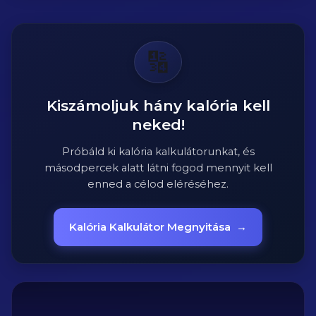
🔢
Kiszámoljuk hány kalória kell
neked!
Próbáld ki kalória kalkulátorunkat, és
másodpercek alatt látni fogod mennyit kell
enned a célod eléréséhez.
Kalória Kalkulátor Megnyitása
→