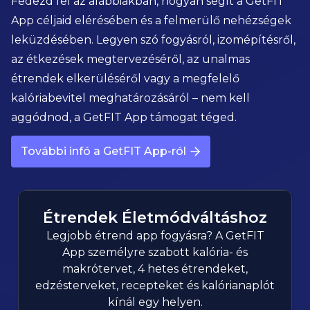
Fedezd fel az alábbiakban, hogyan segít a GetFIT
App céljaid elérésében és a felmerülő nehézségek
leküzdésében. Legyen szó fogyásról, izomépítésről,
az étkezések megtervezéséről, az unalmas
étrendek elkerüléséről vagy a megfelelő
kalóriabevitel meghatározásáról – nem kell
aggódnod, a GetFIT App támogat téged.
További infó a GetFIT App-ról
Étrendek Életmódváltáshoz
Legjobb étrend app fogyásra? A GetFIT
App személyre szabott kalória- és
makrótervet, 4 hetes étrendeket,
edzésterveket, recepteket és kalórianaplót
kínál egy helyen.