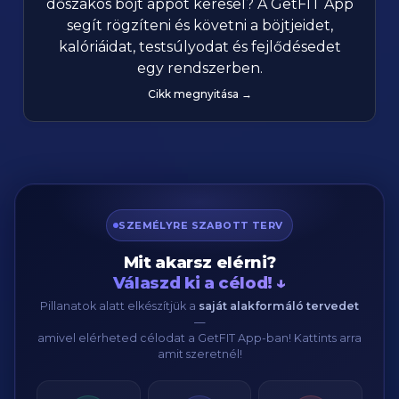
dőszakos böjt appot keresel? A GetFIT App
segít rögzíteni és követni a böjtjeidet,
kalóriáidat, testsúlyodat és fejlődésedet
egy rendszerben.
Cikk megnyitása →
SZEMÉLYRE SZABOTT TERV
Mit akarsz elérni?
Válaszd ki a célod! ↓
Pillanatok alatt elkészítjük a
saját alakformáló tervedet
—
amivel elérheted célodat a GetFIT App-ban! Kattints arra
amit szeretnél!