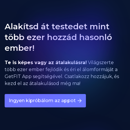
Alakítsd át testedet mint
több ezer hozzád hasonló
ember!
Te is képes vagy az átalakulásra!
Világszerte
több ezer ember fejlődik és éri el álomformáját a
GetFIT App segítségével. Csatlakozz hozzájuk, és
kezd el az átalakulásod még ma!
Ingyen kipróbálom az appot