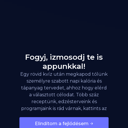
Fogyj, izmosodj te is
appunkkal!
Egy rövid kvíz után megkapod tőlünk
személyre szabott napi kalória és
tápanyag tervedet, ahhoz hogy elérd
a választott célodat. Több száz
receptünk, edzésterveink és
programjaink is rád várnak, kattints az
alábbi gombra!
Elindítom a fejlődésem