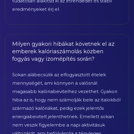
tudatosan alakítsd ki az étrendedet és stabil
eredményeket érj el.
Milyen gyakori hibákat követnek el az
emberek kalóriaszámolás közben
fogyás vagy izomépítés során?
Sokan alábecsülik az elfogyasztott ételek
mennyiségét, ami könnyen a valósnál
magasabb kalóriabevitelhez vezethet. Gyakori
hiba az is, hogy nem számolják bele az italokból
származó kalóriákat, pedig ezek jelentős
energiabevitelt jelenthetnek. Emellett sokan
nem veszik figyelembe a napi aktivitásuk
változását, ami befolyásolja a tényleges