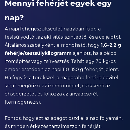
Mennyi fehérjét egyek egy
nap?
A napi fehérjeszükséglet nagyban függ a
testsúlyodtól, az aktivitási szintedtől és a céljaidtól.
Általános szabályként elmondható, hogy
1,6–2,2 g
fehérje/testsúlykilogramm
ajánlott, ha a célod
izomépítés vagy zsírvesztés. Tehát egy 70 kg-os
ember esetében ez napi 110–150 g fehérjét jelent.
Ha fogyásra törekszel, a magasabb fehérjebevitel
segít megőrizni az izomtömeget, csökkenti az
éhségérzetet és fokozza az anyagcserét
(termogenezis).
Fontos, hogy ezt az adagot oszd el a nap folyamán,
és minden étkezés tartalmazzon fehérjét.