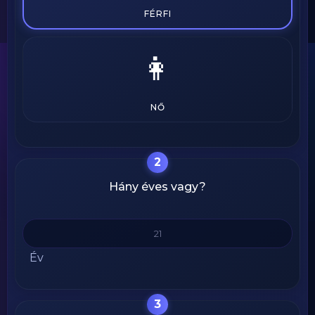
FÉRFI
👩
NŐ
2
Hány éves vagy?
Év
3