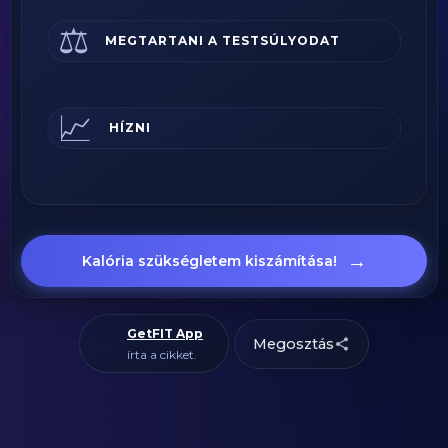
⚖️
MEGTARTANI A TESTSÚLYODAT
📈
HÍZNI
→
Kalória szükségletem kiszámítása!
GetFIT App
Megosztás
írta a cikket.