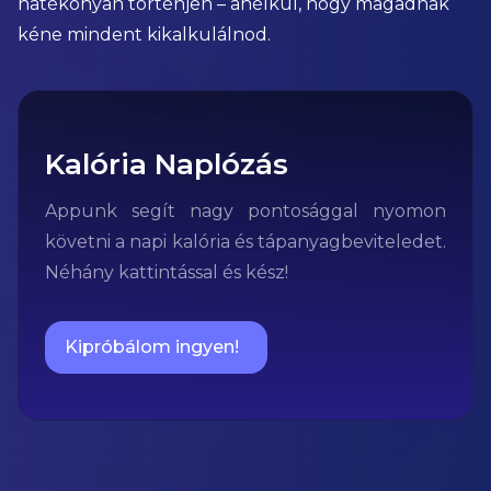
hatékonyan történjen – anélkül, hogy magadnak
kéne mindent kikalkulálnod.
Kalória Naplózás
Appunk segít nagy pontosággal nyomon
követni a napi kalória és tápanyagbeviteledet.
Néhány kattintással és kész!
Kipróbálom ingyen!