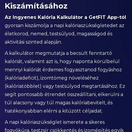
Kiszámításához
Az Ingyenes Kalória Kalkulátor a GetFIT App-tól
gyorsan kiszámolja a napi kalóriaszükségletedet az
életkorod, nemed, testsúlyod, magasságod és
aktivitási szinted alapján.
A kalkulátor megmutatja a becsült fenntartó
kalóriát, valamint azt is, hogy naponta körülbelül
mennyi kalóriát érdemes fogyasztanod fogyáshoz
(kalóriadeficit), izomtömeg növeléséhez
(kalóriatöbblet) vagy testsúlyod megtartásához. Ez
segít pontosabb étrendet összeállítani, elkerülni a
túl alacsony vagy túl magas kalóriabevitelt, és
hatékonyabban elérni a kitűzött céljaidat.
A napi kalóriaszükséglet ismerete a sikeres
fogyókúra, testzsír csökkentés és izomépítés egyik