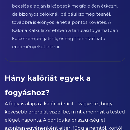
becslés alapján is képesek megfelelően étkezni,
de bizonyos céloknál, például izomépítésnél,
továbbra is előnyös lehet a pontos követés. A
Kalória Kalkulátor ebben a tanulási folyamatban
kulcsszerepet játszik, és segít fenntartható
eredményeket elérni.
Hány kalóriát egyek a
fogyáshoz?
A fogyás alapja a kalóriadeficit – vagyis az, hogy
kevesebb energiát viszel be, mint amennyit a tested
eléget naponta. A pontos kalóriaszükséglet
azonban egyénenként eltér, függ a nemtől, kortól,