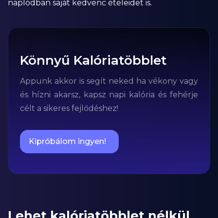
naplódban saját kedvenc ételeidet is.
Könnyű Kalóriatöbblet
Appunk akkor is segít neked ha vékony vagy
és hízni akarsz, kapsz napi kalória és fehérje
célt a sikeres fejlődéshez!
Kipróbálom ingyen!
Lehet kalóriatöbblet nélkül