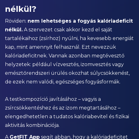
nélkül?
Röviden:
nem lehetséges a fogyás kalóriadeficit
nélkül.
A szervezet csak akkor kezd el saját
tartalékaihoz (zsírhoz) nyúlni, ha kevesebb energiát
kap, mint amennyit felhasznál. Ezt nevezzük
kalóriadeficitnek. Vannak azonban megtévesztő
helyzetek: például vízvesztés, izomvesztés vagy
emésztőrendszeri ürülés okozhat súlycsökkenést,
de ezek nem valódi, egészséges fogyásformák.
A testkompozíció javításához – vagyis a
zsírcsökkentéshez és az izom megtartásához –
elengedhetetlen a tudatos kalóriabevitel és fizikai
aktivitás kombinációja.
A
GetFIT App
segít abban, hogy a kalóriadeficitet