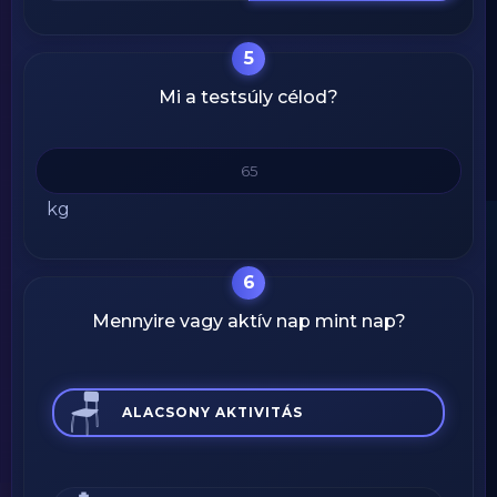
5
Mi a testsúly célod?
kg
6
Mennyire vagy aktív nap mint nap?
🪑
ALACSONY AKTIVITÁS