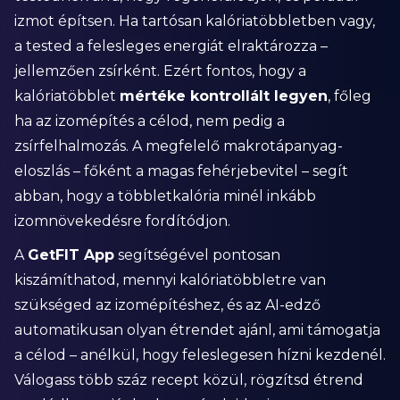
izmot építsen. Ha tartósan kalóriatöbbletben vagy,
a tested a felesleges energiát elraktározza –
jellemzően zsírként. Ezért fontos, hogy a
kalóriatöbblet
mértéke kontrollált legyen
, főleg
ha az izomépítés a célod, nem pedig a
zsírfelhalmozás. A megfelelő makrotápanyag-
eloszlás – főként a magas fehérjebevitel – segít
abban, hogy a többletkalória minél inkább
izomnövekedésre fordítódjon.
A
GetFIT App
segítségével pontosan
kiszámíthatod, mennyi kalóriatöbbletre van
szükséged az izomépítéshez, és az AI-edző
automatikusan olyan étrendet ajánl, ami támogatja
a célod – anélkül, hogy feleslegesen hízni kezdenél.
Válogass több száz recept közül, rögzítsd étrend