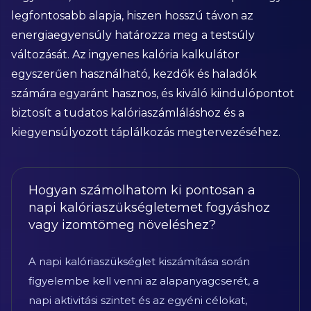
legfontosabb alapja, hiszen hosszú távon az
energiaegyensúly határozza meg a testsúly
változását. Az ingyenes kalória kalkulátor
egyszerűen használható, kezdők és haladók
számára egyaránt hasznos, és kiváló kiindulópontot
biztosít a tudatos kalóriaszámláláshoz és a
kiegyensúlyozott táplálkozás megtervezéséhez.
Hogyan számolhatom ki pontosan a
napi kalóriaszükségletemet fogyáshoz
vagy izomtömeg növeléshez?
A napi kalóriaszükséglet kiszámítása során
figyelembe kell venni az alapanyagcserét, a
napi aktivitási szintet és az egyéni célokat,