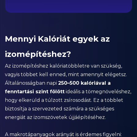
Mennyi Kalóriát egyek az
izomépítéshez?
Az izomépítéshez kalóriatöbbletre van szükség,
vagyis többet kell enned, mint amennyit elégetsz.
Általánosságban napi
250–500 kalóriával a
fenntartási szint fölött
ideális a tömegnöveléshez,
hogy elkerüld a túlzott zsírosodást. Ez a többlet
biztosítja a szervezeted számára a szükséges
energiát az izomszövetek újjáépítéséhez.
A makrotápanyagok arányát is érdemes figyelni: