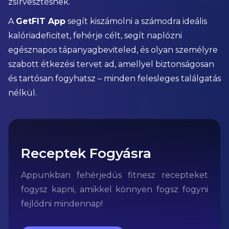
zsírvesztésnek.
A
GetFIT App
segít kiszámolni a számodra ideális
kalóriadeficitet, fehérje célt, segít naplózni
egésznapos tápanyagbeviteled, és olyan személyre
szabott étkezési tervet ad, amellyel biztonságosan
és tartósan fogyhatsz – minden felesleges találgatás
nélkül.
Receptek Fogyásra
Appunkban fehérjedús fitnesz recepteket
fogysz kapni, amikkel könnyen fogsz fogyni
fejlődni mindennap!