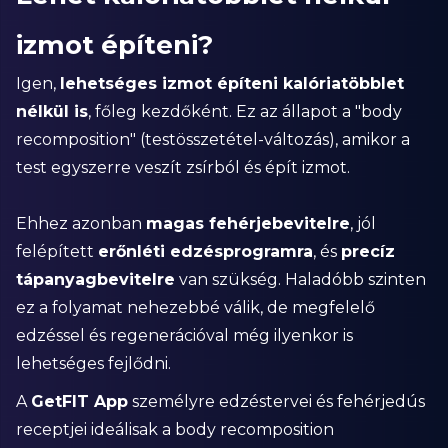
izmot építeni?
Igen,
lehetséges izmot építeni kalóriatöbblet
nélkül is
, főleg kezdőként. Ez az állapot a "body
recomposition" (testösszetétel-változás), amikor a
test egyszerre veszít zsírból és épít izmot.
Ehhez azonban
magas fehérjebevitelre
, jól
felépített
erőnléti edzésprogramra
, és
precíz
tápanyagbevitelre
van szükség. Haladóbb szinten
ez a folyamat nehezebbé válik, de megfelelő
edzéssel és regenerációval még ilyenkor is
lehetséges fejlődni.
A
GetFIT App
személyre edzéstervei és fehérjedús
receptjei ideálisak a body recomposition