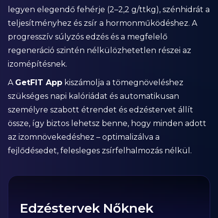
legyen elegendő fehérje (2–2,2 g/ttkg), szénhidrát a
teljesítményhez és zsír a hormonműködéshez. A
progresszív súlyzós edzés és a megfelelő
regeneráció szintén nélkülözhetetlen részei az
izomépítésnek.
A
GetFIT App
kiszámolja a tömegnöveléshez
szükséges napi kalóriádat és automatikusan
személyre szabott étrendet és edzéstervet állít
össze, így biztos lehetsz benne, hogy minden adott
az izomnövekedéshez – optimalizálva a
fejlődésedet, felesleges zsírfelhalmozás nélkül.
Edzéstervek Nőknek