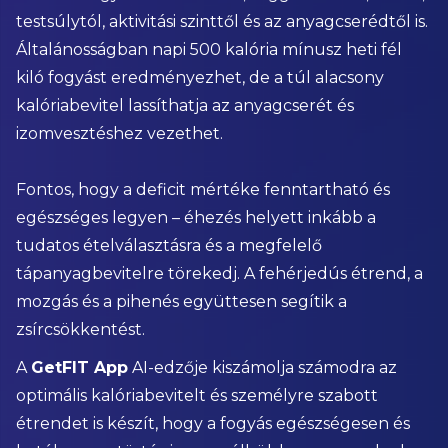
testsúlytól, aktivitási szinttől és az anyagcserédtől is.
Általánosságban napi 500 kalória mínusz heti fél
kiló fogyást eredményezhet, de a túl alacsony
kalóriabevitel lassíthatja az anyagcserét és
izomvesztéshez vezethet.
Fontos, hogy a deficit mértéke fenntartható és
egészséges legyen – éhezés helyett inkább a
tudatos ételválasztásra és a megfelelő
tápanyagbevitelre törekedj. A fehérjedús étrend, a
mozgás és a pihenés együttesen segítik a
zsírcsökkentést.
A
GetFIT App
AI-edzője kiszámolja számodra az
optimális kalóriabevitelt és személyre szabott
étrendet is készít, hogy a fogyás egészségesen és