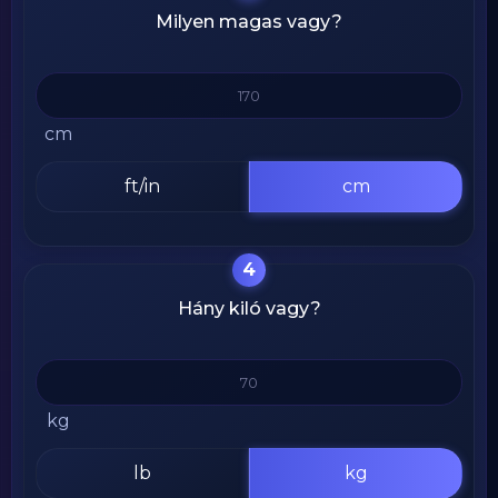
Milyen magas vagy?
cm
ft/in
cm
4
Hány kiló vagy?
kg
lb
kg