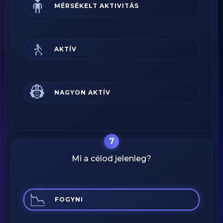
🧍
MÉRSÉKELT AKTIVITÁS
🚶
AKTÍV
👷
NAGYON AKTÍV
7
Mi a célod jelenleg?
📉
FOGYNI