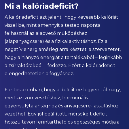
Mi a kalóriadeficit?
A kalóriadeficit azt jelenti, hogy kevesebb kalóriát
viszel be, mint amennyit a tested naponta
felhasznál az alapvető működéshez
(alapanyagcsere) és a fizikai aktivitáshoz. Ez a
negatív energiamérleg arra készteti a szervezetet,
hogy a hiányzó energiát a tartalékaiból – leginkább
a zsírraktárakból – fedezze. Ezért a kalóriadeficit
elengedhetetlen a fogyáshoz.
Fontos azonban, hogy a deficit ne legyen túl nagy,
mert az izomvesztéshez, hormonális
egyensúlytalansághoz és anyagcsere-lassuláshoz
vezethet. Egy jól beállított, mérsékelt deficit
hosszú távon fenntartható és egészséges módja a