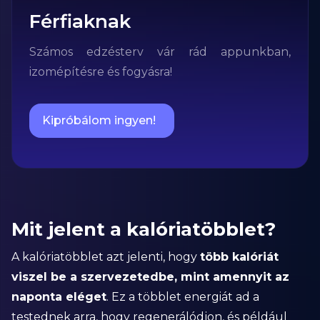
Férfiaknak
Számos edzésterv vár rád appunkban,
izomépítésre és fogyásra!
Kipróbálom ingyen!
Mit jelent a kalóriatöbblet?
A kalóriatöbblet azt jelenti, hogy
több kalóriát
viszel be a szervezetedbe, mint amennyit az
naponta eléget
. Ez a többlet energiát ad a
testednek arra, hogy regenerálódjon, és például