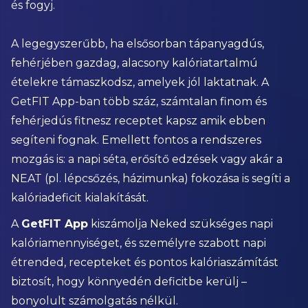
és fogyj.
A legegyszerűbb, ha elsősorban tápanyagdús,
fehérjében gazdag, alacsony kalóriatartalmú
ételekre támaszkodsz, amelyek jól laktatnak. A
GetFIT App-ban több száz, számtalan finom és
fehérjedús fitnesz receptet kapsz amik ebben
segíteni fognak. Emellett fontos a rendszeres
mozgás is: a napi séta, erősítő edzések vagy akár a
NEAT (pl. lépcsőzés, házimunka) fokozása is segíti a
kalóriadeficit kialakítását.
A
GetFIT App
kiszámolja Neked szükséges napi
kalóriamennyiséget, és személyre szabott napi
étrended, recepteket és pontos kalóriaszámítást
biztosít, hogy könnyedén deficitbe kerülj –
bonyolult számolgatás nélkül.